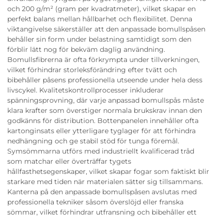
och 200 g/m² (gram per kvadratmeter), vilket skapar en
perfekt balans mellan hållbarhet och flexibilitet. Denna
viktangivelse säkerställer att den anpassade bomullspåsen
behåller sin form under belastning samtidigt som den
förblir lätt nog för bekväm daglig användning.
Bomullsfibrerna är ofta förkrympta under tillverkningen,
vilket förhindrar storleksförändring efter tvätt och
bibehåller påsens professionella utseende under hela dess
livscykel. Kvalitetskontrollprocesser inkluderar
spänningsprovning, där varje anpassad bomullspås måste
klara krafter som överstiger normala brukskrav innan den
godkänns för distribution. Bottenpanelen innehåller ofta
kartonginsats eller ytterligare tyglager för att förhindra
nedhängning och ge stabil stöd för tunga föremål.
Symsömmarna utförs med industriellt kvalificerad tråd
som matchar eller överträffar tygets
hållfasthetsegenskaper, vilket skapar fogar som faktiskt blir
starkare med tiden när materialen sätter sig tillsammans.
Kanterna på den anpassade bomullspåsen avslutas med
professionella tekniker såsom överslöjd eller franska
sömmar, vilket förhindrar utfransning och bibehåller ett