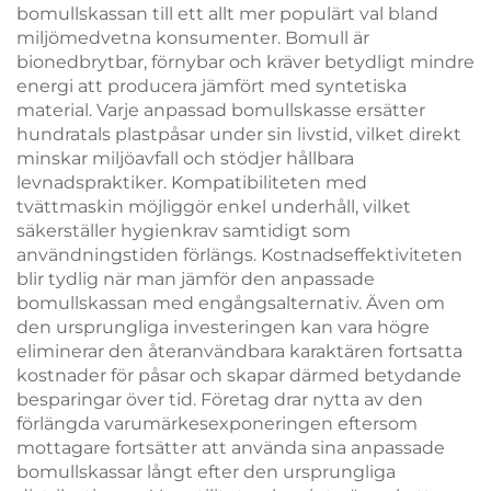
bomullskassan till ett allt mer populärt val bland
miljömedvetna konsumenter. Bomull är
bionedbrytbar, förnybar och kräver betydligt mindre
energi att producera jämfört med syntetiska
material. Varje anpassad bomullskasse ersätter
hundratals plastpåsar under sin livstid, vilket direkt
minskar miljöavfall och stödjer hållbara
levnadspraktiker. Kompatibiliteten med
tvättmaskin möjliggör enkel underhåll, vilket
säkerställer hygienkrav samtidigt som
användningstiden förlängs. Kostnadseffektiviteten
blir tydlig när man jämför den anpassade
bomullskassan med engångsalternativ. Även om
den ursprungliga investeringen kan vara högre
eliminerar den återanvändbara karaktären fortsatta
kostnader för påsar och skapar därmed betydande
besparingar över tid. Företag drar nytta av den
förlängda varumärkesexponeringen eftersom
mottagare fortsätter att använda sina anpassade
bomullskassar långt efter den ursprungliga