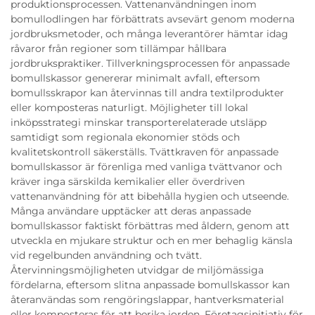
produktionsprocessen. Vattenanvändningen inom
bomullodlingen har förbättrats avsevärt genom moderna
jordbruksmetoder, och många leverantörer hämtar idag
råvaror från regioner som tillämpar hållbara
jordbrukspraktiker. Tillverkningsprocessen för anpassade
bomullskassor genererar minimalt avfall, eftersom
bomullsskrapor kan återvinnas till andra textilprodukter
eller komposteras naturligt. Möjligheter till lokal
inköpsstrategi minskar transporterelaterade utsläpp
samtidigt som regionala ekonomier stöds och
kvalitetskontroll säkerställs. Tvättkraven för anpassade
bomullskassor är förenliga med vanliga tvättvanor och
kräver inga särskilda kemikalier eller överdriven
vattenanvändning för att bibehålla hygien och utseende.
Många användare upptäcker att deras anpassade
bomullskassor faktiskt förbättras med åldern, genom att
utveckla en mjukare struktur och en mer behaglig känsla
vid regelbunden användning och tvätt.
Återvinningsmöjligheten utvidgar de miljömässiga
fördelarna, eftersom slitna anpassade bomullskassor kan
återanvändas som rengöringslappar, hantverksmaterial
eller komposteras för att berika jorden. Företagsinitiativ för