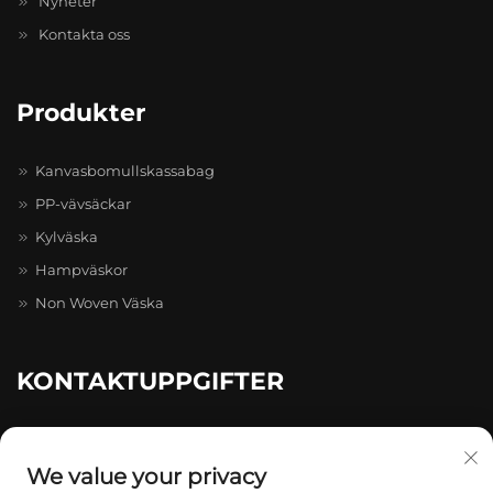
Nyheter
Kontakta oss
Produkter
Kanvasbomullskassabag
PP-vävsäckar
Kylväska
Hampväskor
Non Woven Väska
KONTAKTUPPGIFTER
20-4-402, Caihong Zhihui Pioneer Park, nr 511–731, Caihong
Ave., Longgang
We value your privacy