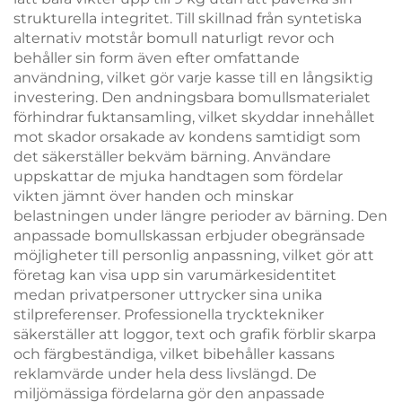
strukturella integritet. Till skillnad från syntetiska
alternativ motstår bomull naturligt revor och
behåller sin form även efter omfattande
användning, vilket gör varje kasse till en långsiktig
investering. Den andningsbara bomullsmaterialet
förhindrar fuktansamling, vilket skyddar innehållet
mot skador orsakade av kondens samtidigt som
det säkerställer bekväm bärning. Användare
uppskattar de mjuka handtagen som fördelar
vikten jämnt över handen och minskar
belastningen under längre perioder av bärning. Den
anpassade bomullskassan erbjuder obegränsade
möjligheter till personlig anpassning, vilket gör att
företag kan visa upp sin varumärkesidentitet
medan privatpersoner uttrycker sina unika
stilpreferenser. Professionella trycktekniker
säkerställer att loggor, text och grafik förblir skarpa
och färgbeständiga, vilket bibehåller kassans
reklamvärde under hela dess livslängd. De
miljömässiga fördelarna gör den anpassade