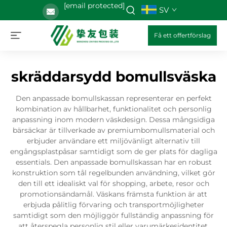
[email protected]
SV
Få ett offertförslag
skräddarsydd bomullsväska
Den anpassade bomullskassan representerar en perfekt
kombination av hållbarhet, funktionalitet och personlig
anpassning inom modern väskdesign. Dessa mångsidiga
bärsäckar är tillverkade av premiumbomullsmaterial och
erbjuder användare ett miljövänligt alternativ till
engångsplastpåsar samtidigt som de ger plats för dagliga
essentials. Den anpassade bomullskassan har en robust
konstruktion som tål regelbunden användning, vilket gör
den till ett idealiskt val för shopping, arbete, resor och
promotionsändamål. Väskans främsta funktion är att
erbjuda pålitlig förvaring och transportmöjligheter
samtidigt som den möjliggör fullständig anpassning för
att återspegla personlig stil eller varumärkesidentitet.