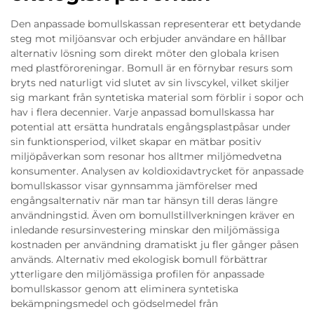
Den anpassade bomullskassan representerar ett betydande
steg mot miljöansvar och erbjuder användare en hållbar
alternativ lösning som direkt möter den globala krisen
med plastföroreningar. Bomull är en förnybar resurs som
bryts ned naturligt vid slutet av sin livscykel, vilket skiljer
sig markant från syntetiska material som förblir i sopor och
hav i flera decennier. Varje anpassad bomullskassa har
potential att ersätta hundratals engångsplastpåsar under
sin funktionsperiod, vilket skapar en mätbar positiv
miljöpåverkan som resonar hos alltmer miljömedvetna
konsumenter. Analysen av koldioxidavtrycket för anpassade
bomullskassor visar gynnsamma jämförelser med
engångsalternativ när man tar hänsyn till deras längre
användningstid. Även om bomullstillverkningen kräver en
inledande resursinvestering minskar den miljömässiga
kostnaden per användning dramatiskt ju fler gånger påsen
används. Alternativ med ekologisk bomull förbättrar
ytterligare den miljömässiga profilen för anpassade
bomullskassor genom att eliminera syntetiska
bekämpningsmedel och gödselmedel från