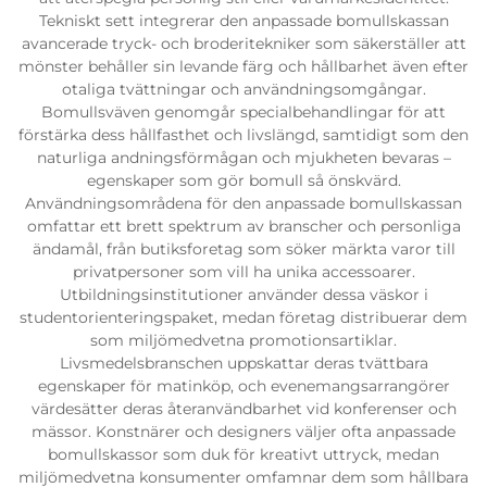
Tekniskt sett integrerar den anpassade bomullskassan
avancerade tryck- och broderitekniker som säkerställer att
mönster behåller sin levande färg och hållbarhet även efter
otaliga tvättningar och användningsomgångar.
Bomullsväven genomgår specialbehandlingar för att
förstärka dess hållfasthet och livslängd, samtidigt som den
naturliga andningsförmågan och mjukheten bevaras –
egenskaper som gör bomull så önskvärd.
Användningsområdena för den anpassade bomullskassan
omfattar ett brett spektrum av branscher och personliga
ändamål, från butiksforetag som söker märkta varor till
privatpersoner som vill ha unika accessoarer.
Utbildningsinstitutioner använder dessa väskor i
studentorienteringspaket, medan företag distribuerar dem
som miljömedvetna promotionsartiklar.
Livsmedelsbranschen uppskattar deras tvättbara
egenskaper för matinköp, och evenemangsarrangörer
värdesätter deras återanvändbarhet vid konferenser och
mässor. Konstnärer och designers väljer ofta anpassade
bomullskassor som duk för kreativt uttryck, medan
miljömedvetna konsumenter omfamnar dem som hållbara