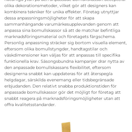
olika dekorationsmetoder, vilket gör att designers kan
kombinera tekniker för unika effekter. Företag utnyttjar
dessa anpassningsmöjligheter för att skapa
sammanhängande varumärkesupplevanden genom att
anpassa sina bomullskassor så att de matchar befintliga
marknadsföringsmaterial och företagets färgschema.
Personlig anpassning sträcker sig bortom visuella element,
eftersom olika bomullstyngder, handtagstilar och
väskdimensioner kan väljas för att anpassas till specifika
funktionella krav. Säsongsbundna kampanjer drar nytta av
den anpassade bomullskassans flexibilitet, eftersom
designerna snabbt kan uppdateras för att återspegla
helgdagar, särskilda evenemang eller tidsbegränsade
erbjudanden. Den relativt snabba produktionstiden för
anpassade bomullskassor gör det möjligt for företag att
snabbt reagera på marknadsföringsmöjligheter utan att
offra kvalitetsstandarder.