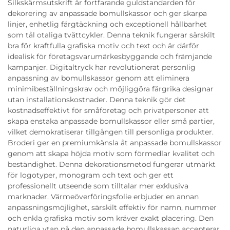
Silkskärmsutskrift är fortfarande guldstandarden för
dekorering av anpassade bomullskassor och ger skarpa
linjer, enhetlig färgtäckning och exceptionell hållbarhet
som tål otaliga tvättcykler. Denna teknik fungerar särskilt
bra för kraftfulla grafiska motiv och text och är därför
idealisk för företagsvarumärkesbyggande och främjande
kampanjer. Digitaltryck har revolutionerat personlig
anpassning av bomullskassor genom att eliminera
minimibeställningskrav och möjliggöra färgrika designar
utan installationskostnader. Denna teknik gör det
kostnadseffektivt för småföretag och privatpersoner att
skapa enstaka anpassade bomullskassor eller små partier,
vilket demokratiserar tillgången till personliga produkter.
Broderi ger en premiumkänsla åt anpassade bomullskassor
genom att skapa höjda motiv som förmedlar kvalitet och
beständighet. Denna dekorationsmetod fungerar utmärkt
för logotyper, monogram och text och ger ett
professionellt utseende som tilltalar mer exklusiva
marknader. Värmeöverföringsfolie erbjuder en annan
anpassningsmöjlighet, särskilt effektiv för namn, nummer
och enkla grafiska motiv som kräver exakt placering. Den
naturliga ytan på den anpassade bomullskassan accepterar