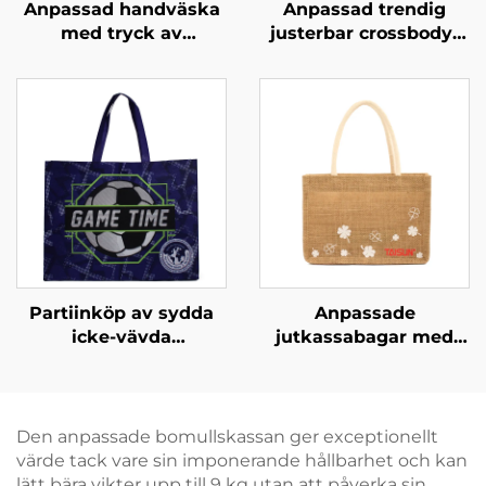
Anpassad handväska
Anpassad trendig
med tryck av
justerbar crossbody-
kulturarv –
handväska –
hantverksmässig
anpassade färger för
design med rötter i
streetwear-stil
lokal historia
Partiinköp av sydda
Anpassade
icke-vävda
jutkassabagar med
promotionskassar –
bomullsficka,
Märkta kassabagar för
personliga partipack –
sportevenemang för
Återanvändbara,
företagsevenemang
utmärkta för picknick,
Den anpassade bomullskassan ger exceptionellt
camping, strand och
värde tack vare sin imponerande hållbarhet och kan
utomhusaktiviteter
lätt bära vikter upp till 9 kg utan att påverka sin