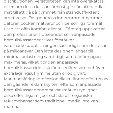
distributionen. Versatiliteten kan inte överskattas,
eftersom dessa kassar sömlöst går från att handla
mat till att gå på gymmet, från strandutflykter till
arbetsresor. Det generösa innerrummet rymmer
datorer, böcker, matvaror och personliga föremål
utan att offra komfort eller stil. Företag uppskattar
den professionella utseendet som anpassade
bomullskassar ger, vilket förstärker
varumärkesuppfattningen samtidigt som det visar
på miljöansvar. Den lätta designen lägger till
minimal belastning samtidigt som bärförmågan
maximeras, vilket gör den anpassade
bomullskassan idealisk för resenärer som behöver
extra lagringsutrymme utan onödig vikt.
Marknadsföringsprofessionella erkänner effekten av
den gående reklamskylten, eftersom anpassade
bomullskassar genererar varumärkessynlighet i
olika offentliga miljöer och skapar organiska
reklamchanser som traditionell media inte kan
matcha.