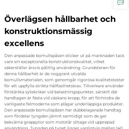
Överlägsen hållbarhet och
konstruktionsmässig
excellens
Den anpassade bomullspåsen sticker ut på marknaden tack
vare sin exceptionella konstruktionskvalitet, vilket
säkerställer årsvis pålitlig användning. Grundstenen för
denna hållbarhet är de noggrant utvalda
bomullsmaterialen, som genomgår rigorösa kvalitetstester
för att uppfylla strikta hållfasthetskrav. Tillverkare använder
förstärkta sytekniker vid belastningspunkter, särskilt där
handtagen är fästa vid väskans kropp, för att förhindra de
vanligaste felmoderna som plågar underläppiga produkter.
Den anpassade bomullspåsen har dubbelagerade handtag
som fördelar tyngden jämnt samtidigt som de ger
bekväma greppytor som motstår slitage vid upprepad
användning. Tyngden på tyget ligger vanligtvis mellan 140