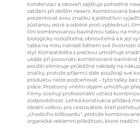
kondenzací a zároveň zajišťuje pohodlné nese
zatížení při delším nesení. Kombinovaná ba
prezentovat svou značku a jednotlivci vyjadřov
zůstanou ostré a odolné proti vyblednutí, čí
činí kombinovanou bavlněnou tašku na míru s
biologicky rozložitelná, obnovitelná a k jej
taška na míru nahradí během své životnosti 
styl. Kompatibilita s pračkou umožňuje snadn
ukáže při porovnání kombinované bavlněné ta
použití eliminuje průběžné náklady na náku
značky, protože příjemci dále používají své 
produktu nelze podceňovat – tyto tašky bez 
práce. Prostorný vnitřní objem umožňuje pře
Firmy oceňují profesionální vzhled kombino
zodpovědnost. Lehká konstrukce přidává min
ideální volbou pro cestovatele, kteří potřeb
„chodícího billboardu“, protože kombinované 
organické reklamní příležitosti, které tradi