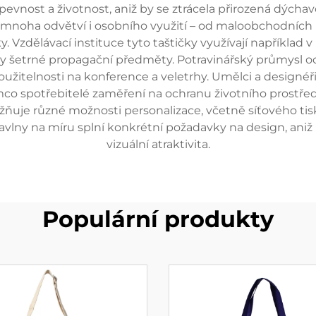
 pevnost a životnost, aniž by se ztrácela přirozená dýcha
o mnoha odvětví i osobního využití – od maloobchodních
ky. Vzdělávací instituce tyto taštičky využívají například
ky šetrné propagační předměty. Potravinářský průmysl o
oužitelnosti na konference a veletrhy. Umělci a designéři 
ímco spotřebitelé zaměření na ochranu životního prostředí
je různé možnosti personalizace, včetně síťového tisku
 bavlny na míru splní konkrétní požadavky na design, aniž b
vizuální atraktivita.
Populární produkty