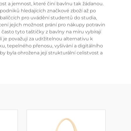
vost a jemnost, které činí bavlnu tak žádanou.
 podniků hledajících značkové zboží až po
 v balíčcích pro uvádění studentů do studia,
cení jejich možnost prání pro nákupy potravin
často tyto taštičky z bavlny na míru vybírají
 je považují za udržitelnou alternativu k
, tepelného přenosu, vyšívání a digitálního
y byla ohrožena její strukturální celistvost a