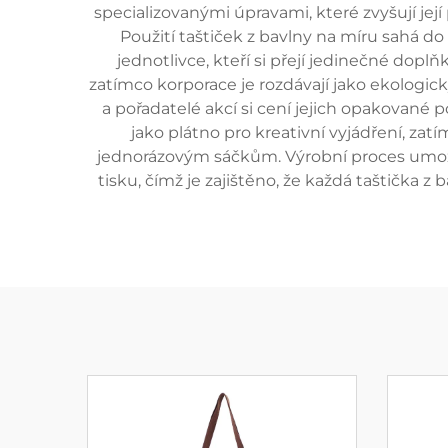
specializovanými úpravami, které zvyšují její
Použití taštiček z bavlny na míru sahá d
jednotlivce, kteří si přejí jedinečné doplň
zatímco korporace je rozdávají jako ekologic
a pořadatelé akcí si cení jejich opakované p
jako plátno pro kreativní vyjádření, zat
jednorázovým sáčkům. Výrobní proces umožňu
tisku, čímž je zajištěno, že každá taštička z