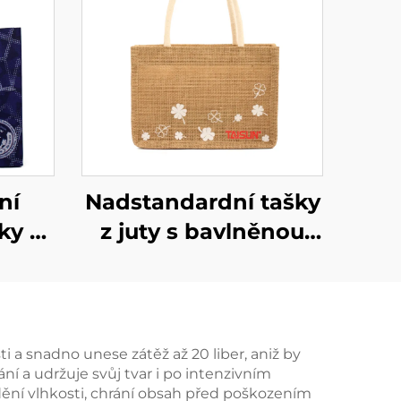
ní
Nadstandardní tašky
ky z
z juty s bavlněnou
šitá
kapsou –
ovní
personalizovaný
pro
velkoobjemový
sti
balíček,
 snadno unese zátěž až 20 liber, aniž by
ání a udržuje svůj tvar i po intenzivním
znovupoužitelné,
dění vlhkosti, chrání obsah před poškozením