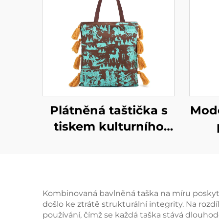
Plátněná taštička s
Mode
tiskem kulturního
dědictví na míru –
nosi
řemeslný design
zakořeněný v místní
pe
historii
barv
Kombinovaná bavlněná taška na míru poskytu
došlo ke ztrátě strukturální integrity. Na rozd
používání, čímž se každá taška stává dlouhod