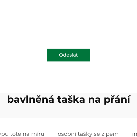
Odeslat
bavlněná taška na přání
typu tote na míru
osobní tašky se zipem
i