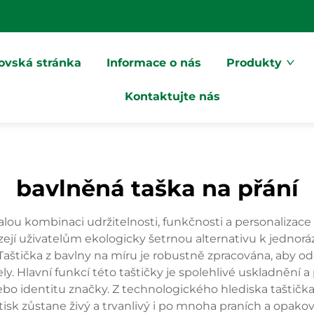
vská stránka
Informace o nás
Produkty
Kontaktujte nás
bavlněná taška na přání
lou kombinaci udržitelnosti, funkčnosti a personalizace
bízejí uživatelům ekologicky šetrnou alternativu k jedn
štička z bavlny na míru je robustně zpracována, aby odo
ely. Hlavní funkcí této taštičky je spolehlivé uskladněn
 nebo identitu značky. Z technologického hlediska taštičk
potisk zůstane živý a trvanlivý i po mnoha praních a opak