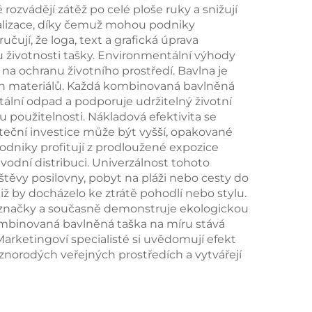
ideální pro piknik,
ozvádějí zátěž po celé ploše ruky a snižují
alizace, díky čemuž mohou podniky
kempink, pláž a
čují, že loga, text a grafická úprava
outdoorové aktivity
u životnosti tašky. Environmentální výhody
a ochranu životního prostředí. Bavlna je
kých materiálů. Každá kombinovaná bavlněná
ální odpad a podporuje udržitelný životní
 použitelnosti. Nákladová efektivita se
teční investice může být vyšší, opakované
dniky profitují z prodloužené expozice
vodní distribuci. Univerzálnost tohoto
těvy posilovny, pobyt na pláži nebo cesty do
 by docházelo ke ztrátě pohodlí nebo stylu.
í značky a současně demonstruje ekologickou
ombinovaná bavlněná taška na míru stává
arketingoví specialisté si uvědomují efekt
znorodých veřejných prostředích a vytvářejí