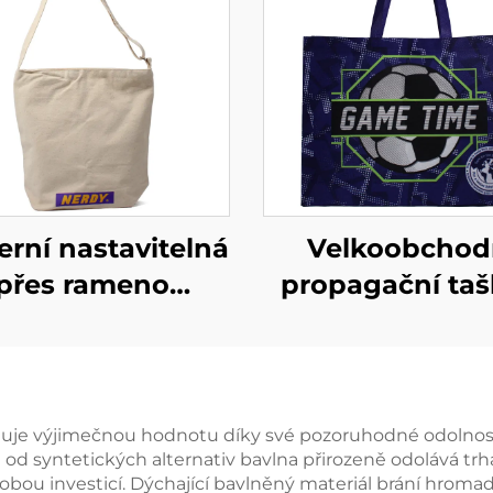
rní nastavitelná
Velkoobchod
přes rameno
propagační taš
telná taštička na
netkané látky – 
míru –
taška na sport
rsonalizované
akce s logem 
y pro uliční styl
firemní událo
je výjimečnou hodnotu díky své pozoruhodné odolnosti a
íl od syntetických alternativ bavlna přirozeně odolává trh
obou investicí. Dýchající bavlněný materiál brání hroma