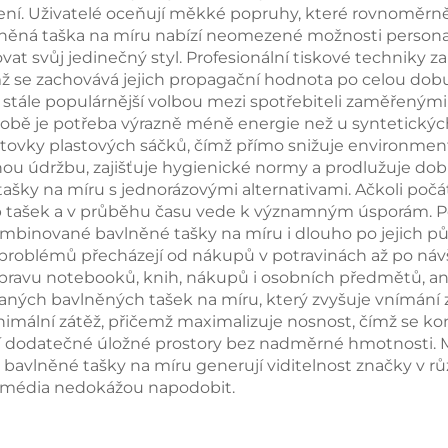
ní. Uživatelé oceňují měkké popruhy, které rovnoměrně r
vlněná taška na míru nabízí neomezené možnosti person
at svůj jedinečný styl. Profesionální tiskové techniky zaru
mž se zachovává jejich propagační hodnota po celou dob
tále populárnější volbou mezi spotřebiteli zaměřenými n
í výrobě je potřeba výrazně méně energie než u syntetic
stovky plastových sáčků, čímž přímo snižuje environment
ou údržbu, zajišťuje hygienické normy a prodlužuje dobu
šky na míru s jednorázovými alternativami. Ačkoli počá
p tašek a v průběhu času vede k významným úsporám. Po
kombinované bavlněné tašky na míru i dlouho po jejich pů
problémů přecházejí od nákupů v potravinách až po návš
pravu notebooků, knih, nákupů i osobních předmětů, aniž
vaných bavlněných tašek na míru, který zvyšuje vnímán
imální zátěž, přičemž maximalizuje nosnost, čímž se k
ují dodatečné úložné prostory bez nadměrné hmotnosti. M
bavlněné tašky na míru generují viditelnost značky v rů
ční média nedokážou napodobit.