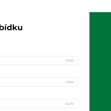
abídku
0/100
0/100
0/200