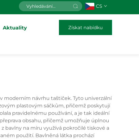
CS
Získat nabídku
Aktuality
 v moderním návrhu taštiček. Tyto univerzální
orázovým plastovým sáčkům, přičemž poskytují
lala pravidelnému používání, a je tak ideální
í a přeprava obsahu, přičemž umožňuje úplnou
a z bavlny na míru využívá pokročilé tiskové a
ovaném použití. Bavlněná látka prochází