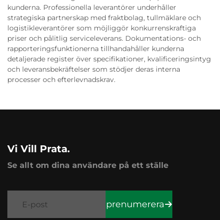
kunderna. Professionella leverantörer underhåller
strategiska partnerskap med fraktbolag, tullmäklare och
logistikleverantörer som möjliggör konkurrenskraftiga
priser och pålitlig serviceleverans. Dokumentations- och
rapporteringsfunktionerna tillhandahåller kunderna
detaljerade register över specifikationer, kvalificeringsintyg
och leveransbekräftelser som stödjer deras interna
processer och efterlevnadskrav.
Vi Vill Prata.
Se allt om dina användare på ett ställe
prenumerera