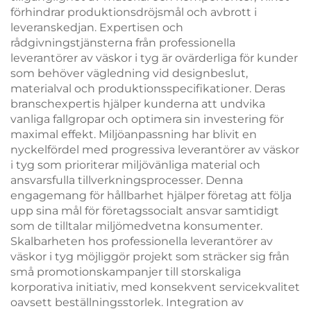
förhindrar produktionsdröjsmål och avbrott i
leveranskedjan. Expertisen och
rådgivningstjänsterna från professionella
leverantörer av väskor i tyg är ovärderliga för kunder
som behöver vägledning vid designbeslut,
materialval och produktionsspecifikationer. Deras
branschexpertis hjälper kunderna att undvika
vanliga fallgropar och optimera sin investering för
maximal effekt. Miljöanpassning har blivit en
nyckelfördel med progressiva leverantörer av väskor
i tyg som prioriterar miljövänliga material och
ansvarsfulla tillverkningsprocesser. Denna
engagemang för hållbarhet hjälper företag att följa
upp sina mål för företagssocialt ansvar samtidigt
som de tilltalar miljömedvetna konsumenter.
Skalbarheten hos professionella leverantörer av
väskor i tyg möjliggör projekt som sträcker sig från
små promotionskampanjer till storskaliga
korporativa initiativ, med konsekvent servicekvalitet
oavsett beställningsstorlek. Integration av