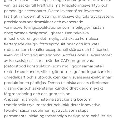
vanliga säckar till kraftfulla marknadsföringsverktyg och
personliga accessoarer. Dessa leverantörer investerar
kraftigt i modern utrustning, inklusive digitala trycksystem,
precisionsbroderimaskiner och avancerade
värmeöverföringsapplikationer som möjliggör nästan
obegränsade designmöjligheter. Den tekniska
infrastrukturen gör det möjligt att skapa komplexa
flerfärgade design, fotoreproduktioner och intrikata
mönster som behåller exceptionell skärpa och hållbarhet
även vid långvarig användning. Professionella leverantörer
av kassaskåpssäckar använder CAD-programvara
(datorstödd konstruktion) som möjliggör samarbete i
realtid med kunder, vilket gör att designändringar kan ske
omedelbart och slutprodukten kan visualiseras exakt innan
produktionen påbörjas. Denna tekniska ansats eliminerar
gissningar och säkerställer kundnöjdhet genom exakt
färgmatchning och designprecision.
Anpassningsmöjligheterna sträcker sig bortom
traditionella tryckmetoder och inkluderar innovativa
tekniker såsom sublimeringstryck, som skapar
permanenta, blekningsbeständiga design som behåller sin