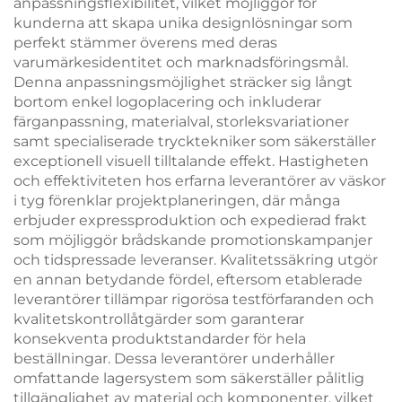
anpassningsflexibilitet, vilket möjliggör för
kunderna att skapa unika designlösningar som
perfekt stämmer överens med deras
varumärkesidentitet och marknadsföringsmål.
Denna anpassningsmöjlighet sträcker sig långt
bortom enkel logoplacering och inkluderar
färganpassning, materialval, storleksvariationer
samt specialiserade trycktekniker som säkerställer
exceptionell visuell tilltalande effekt. Hastigheten
och effektiviteten hos erfarna leverantörer av väskor
i tyg förenklar projektplaneringen, där många
erbjuder expressproduktion och expedierad frakt
som möjliggör brådskande promotionskampanjer
och tidspressade leveranser. Kvalitetssäkring utgör
en annan betydande fördel, eftersom etablerade
leverantörer tillämpar rigorösa testförfaranden och
kvalitetskontrollåtgärder som garanterar
konsekventa produktstandarder för hela
beställningar. Dessa leverantörer underhåller
omfattande lagersystem som säkerställer pålitlig
tillgänglighet av material och komponenter, vilket