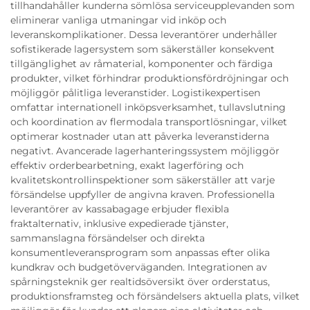
tillhandahåller kunderna sömlösa serviceupplevanden som
eliminerar vanliga utmaningar vid inköp och
leveranskomplikationer. Dessa leverantörer underhåller
sofistikerade lagersystem som säkerställer konsekvent
tillgänglighet av råmaterial, komponenter och färdiga
produkter, vilket förhindrar produktionsfördröjningar och
möjliggör pålitliga leveranstider. Logistikexpertisen
omfattar internationell inköpsverksamhet, tullavslutning
och koordination av flermodala transportlösningar, vilket
optimerar kostnader utan att påverka leveranstiderna
negativt. Avancerade lagerhanteringssystem möjliggör
effektiv orderbearbetning, exakt lagerföring och
kvalitetskontrollinspektioner som säkerställer att varje
försändelse uppfyller de angivna kraven. Professionella
leverantörer av kassabagage erbjuder flexibla
fraktalternativ, inklusive expedierade tjänster,
sammanslagna försändelser och direkta
konsumentleveransprogram som anpassas efter olika
kundkrav och budgetöverväganden. Integrationen av
spårningsteknik ger realtidsöversikt över orderstatus,
produktionsframsteg och försändelsers aktuella plats, vilket