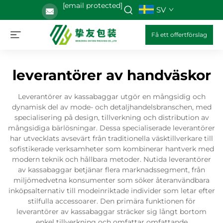
[email protected]
SV
Få ett offertförslag
leverantörer av handväskor
Leverantörer av kassabaggar utgör en mångsidig och
dynamisk del av mode- och detaljhandelsbranschen, med
specialisering på design, tillverkning och distribution av
mångsidiga bärlösningar. Dessa specialiserade leverantörer
har utvecklats avsevärt från traditionella väsktillverkare till
sofistikerade verksamheter som kombinerar hantverk med
modern teknik och hållbara metoder. Nutida leverantörer
av kassabaggar betjänar flera marknadssegment, från
miljömedvetna konsumenter som söker återanvändbara
inköpsalternativ till modeinriktade individer som letar efter
stilfulla accessoarer. Den primära funktionen för
leverantörer av kassabaggar sträcker sig långt bortom
enkel tillverkning och omfattar omfattande