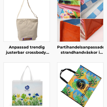
Anpassad trendig
Partihandelsanpassade
justerbar crossbody-
strandhandväskor i
handväska –
PP-vävt material –
anpassade färger för
slitstarka
streetwear-stil
promotionshandväskor
för partiförsäljning