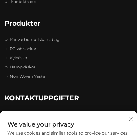
Kontakta oss
Produkter
Kanvasbomullskassabag
PP-vävsäckar
Kylväska
Hampväskor
Non Woven Väska
KONTAKTUPPGIFTER
20-4-402, Caihong Zhihui Pioneer Park, nr 511–731, Caihong
Ave., Longgang
We value your privacy
+86-13174934862
We use cookies and similar tools to provide our services.