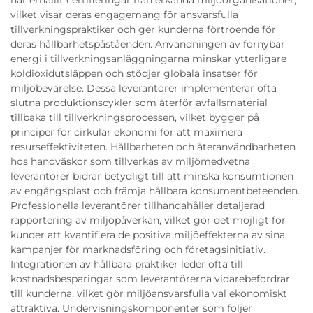
har erhållit certifieringar från erkända miljöorganisationer,
vilket visar deras engagemang för ansvarsfulla
tillverkningspraktiker och ger kunderna förtroende för
deras hållbarhetspåståenden. Användningen av förnybar
energi i tillverkningsanläggningarna minskar ytterligare
koldioxidutsläppen och stödjer globala insatser för
miljöbevarelse. Dessa leverantörer implementerar ofta
slutna produktionscykler som återför avfallsmaterial
tillbaka till tillverkningsprocessen, vilket bygger på
principer för cirkulär ekonomi för att maximera
resurseffektiviteten. Hållbarheten och återanvändbarheten
hos handväskor som tillverkas av miljömedvetna
leverantörer bidrar betydligt till att minska konsumtionen
av engångsplast och främja hållbara konsumentbeteenden.
Professionella leverantörer tillhandahåller detaljerad
rapportering av miljöpåverkan, vilket gör det möjligt for
kunder att kvantifiera de positiva miljöeffekterna av sina
kampanjer för marknadsföring och företagsinitiativ.
Integrationen av hållbara praktiker leder ofta till
kostnadsbesparingar som leverantörerna vidarebefordrar
till kunderna, vilket gör miljöansvarsfulla val ekonomiskt
attraktiva. Undervisningskomponenter som följer