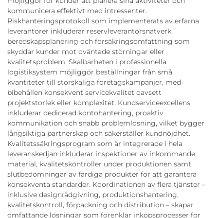
möjliggör för kunder att planera sina aktiviteter och
kommunicera effektivt med intressenter.
Riskhanteringsprotokoll som implementerats av erfarna
leverantörer inkluderar reservleverantörsnätverk,
beredskapsplanering och försäkringsomfattning som
skyddar kunder mot oväntade störningar eller
kvalitetsproblem. Skalbarheten i professionella
logistiksystem möjliggör beställningar från små
kvantiteter till storskaliga företagskampanjer, med
bibehållen konsekvent servicekvalitet oavsett
projektstorlek eller komplexitet. Kundserviceexcellens
inkluderar dedicerad kontohantering, proaktiv
kommunikation och snabb problemlösning, vilket bygger
långsiktiga partnerskap och säkerställer kundnöjdhet.
Kvalitetssäkringsprogram som är integrerade i hela
leveranskedjan inkluderar inspektioner av inkommande
material, kvalitetskontroller under produktionen samt
slutbedömningar av färdiga produkter för att garantera
konsekventa standarder. Koordinationen av flera tjänster –
inklusive designrådgivning, produktionshantering,
kvalitetskontroll, förpackning och distribution – skapar
omfattande lösningar som förenklar inköpsprocesser för