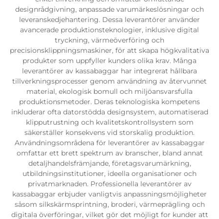
designrådgivning, anpassade varumärkeslösningar och
leveranskedjehantering. Dessa leverantörer använder
avancerade produktionsteknologier, inklusive digital
tryckning, värmeöverföring och
precisionsklippningsmaskiner, för att skapa högkvalitativa
produkter som uppfyller kunders olika krav. Många
leverantörer av kassabaggar har integrerat hållbara
tillverkningsprocesser genom användning av återvunnet
material, ekologisk bomull och miljöansvarsfulla
produktionsmetoder. Deras teknologiska kompetens
inkluderar ofta datorstödda designsystem, automatiserad
klipputrustning och kvalitetskontrollsystem som
säkerställer konsekvens vid storskalig produktion.
Användningsområdena för leverantörer av kassabaggar
omfattar ett brett spektrum av branscher, bland annat
detaljhandelsfrämjande, företagsvarumärkning,
utbildningsinstitutioner, ideella organisationer och
privatmarknaden. Professionella leverantörer av
kassabaggar erbjuder vanligtvis anpassningsmöjligheter
såsom silkskärmsprintning, broderi, värmeprägling och
digitala överföringar, vilket gör det möjligt for kunder att