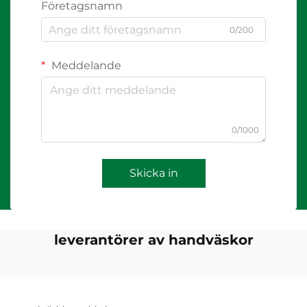
Företagsnamn
0/200
Meddelande
0/1000
Skicka in
leverantörer av handväskor