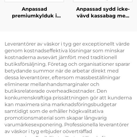
Anpassad
Anpassad sydd icke-
premiumkylduk i
vävd kassabag med
Oxfordmaterial med
tydligt tropiskt
läderhandtag – Stilfull
grafiskt mönster –
termokassabag med
Utmärkande märkta
fågel- och
produkter för B2B
Leverantörer av väskor i tyg ger exceptionellt värde
blommormotiv
genom kostnadseffektiva lösningar som minskar
kostnaderna avsevärt jämfört med traditionell
butiksförsäljning. Företag och organisationer sparar
betydande summor när de arbetar direkt med
dessa leverantörer, eftersom massbeställningar
eliminerar mellanhandsmarginaler och
butiksrelaterade overheadkostnader. Den
konkurrenskraftiga prissättningen gör att kunderna
kan maximera sina marknadsföringsbudgetar
samtidigt som de erhåller högkvalitativa
promotionsmaterial som skapar långvarig
varumärkesexponering. Professionella leverantörer
av väskor i tyg erbjuder oöverträffad