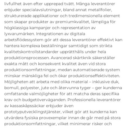
livfullhet även efter upprepad tvätt. Många leverantörer
erbjuder specialavslutningar, bland annat metallfolier,
strukturerade applikationer och tredimensionella element
som skapar produkter av premiumkvalitet, lämpliga för
högklassiga kampanjer och representation av
lyxvarumärken. Integrationen av digitala
arbetsflödessystem gör att dessa leverantörer effektivt kan
hantera komplexa beställningar samtidigt som strikta
kvalitetskontrollstandarder upprätthålls under hela
produktionsprocessen. Avancerad skärtknik säkerställer
exakta mått och konsekvent kvalitet även vid stora
produktionsomfattningar, medan automatiserade system
minskar mänskliga fel och ökar produktionseffektiviteten.
Möjligheten att arbeta med olika material – inklusive duk,
bomull, polyester, jute och återvunna tyger – ger kunderna
omfattande valmöjligheter för att matcha deras specifika
krav och budgetöverväganden. Professionella leverantörer
av kassaskåpssäckar erbjuder även
prototyputvecklingstjänster, vilket gör att kunderna kan
utvärdera fysiska provexemplar innan de går med på stora
produktionsomfattningar, vilket minimerar risker och