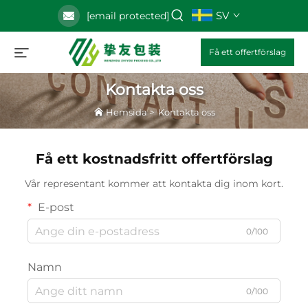
SV
[email protected]
Få ett offertförslag
Kontakta oss
Hemsida
>
Kontakta oss
Få ett kostnadsfritt offertförslag
Vår representant kommer att kontakta dig inom kort.
E-post
0/100
Namn
0/100