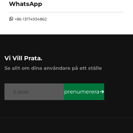
WhatsApp
+86-13174934862
Vi Vill Prata.
Se allt om dina användare på ett ställe
prenumerera