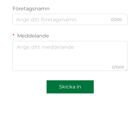
Företagsnamn
0/200
Meddelande
0/1000
Skicka in