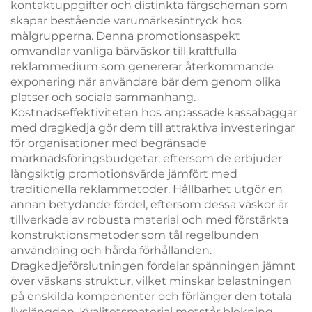
kontaktuppgifter och distinkta färgscheman som
skapar bestående varumärkesintryck hos
målgrupperna. Denna promotionsaspekt
omvandlar vanliga bärväskor till kraftfulla
reklammedium som genererar återkommande
exponering när användare bär dem genom olika
platser och sociala sammanhang.
Kostnadseffektiviteten hos anpassade kassabaggar
med dragkedja gör dem till attraktiva investeringar
för organisationer med begränsade
marknadsföringsbudgetar, eftersom de erbjuder
långsiktig promotionsvärde jämfört med
traditionella reklammetoder. Hållbarhet utgör en
annan betydande fördel, eftersom dessa väskor är
tillverkade av robusta material och med förstärkta
konstruktionsmetoder som tål regelbunden
användning och hårda förhållanden.
Dragkedjeförslutningen fördelar spänningen jämnt
över väskans struktur, vilket minskar belastningen
på enskilda komponenter och förlänger den totala
livslängden. Kvalitetsmaterial motstår blekning,