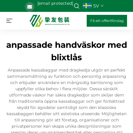
[email protected]
SV
Få ett offertförslag
anpassade handväskor med
blixtlås
Anpassade kassabaggar med dragkedja utgör en perfekt
sammansmältning av funktion och personlig anpassning
och erbjuder användare en mångsidig bärlösning som
uppfyller olika behov i flera miljöer. Dessa särskilt
utformade väskor har säkra dragkedjor som skiljer dem
från traditionella öppna kassabaggar och ger förbättrad
skydd för ägodelar samtidigt som den klassiska
kassabaggen behåller sitt estetiska utseende. Möjligheten
till anpassning gör att företag, organisationer och
privatpersoner kan skapa unika designlösningar som
speglar deras varumärkesidentitet eller personliga stil