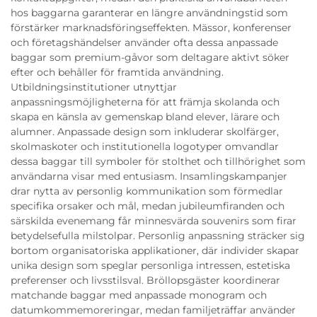
hos baggarna garanterar en längre användningstid som
förstärker marknadsföringseffekten. Mässor, konferenser
och företagshändelser använder ofta dessa anpassade
baggar som premium-gåvor som deltagare aktivt söker
efter och behåller för framtida användning.
Utbildningsinstitutioner utnyttjar
anpassningsmöjligheterna för att främja skolanda och
skapa en känsla av gemenskap bland elever, lärare och
alumner. Anpassade design som inkluderar skolfärger,
skolmaskoter och institutionella logotyper omvandlar
dessa baggar till symboler för stolthet och tillhörighet som
användarna visar med entusiasm. Insamlingskampanjer
drar nytta av personlig kommunikation som förmedlar
specifika orsaker och mål, medan jubileumfiranden och
särskilda evenemang får minnesvärda souvenirs som firar
betydelsefulla milstolpar. Personlig anpassning sträcker sig
bortom organisatoriska applikationer, där individer skapar
unika design som speglar personliga intressen, estetiska
preferenser och livsstilsval. Bröllopsgäster koordinerar
matchande baggar med anpassade monogram och
datumkommemoreringar, medan familjeträffar använder