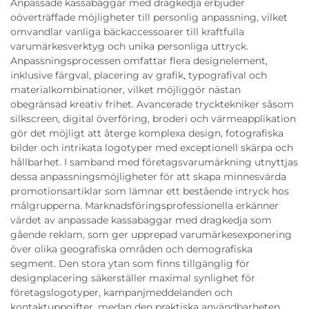
Anpassade kassabaggar med dragkedja erbjuder
oöverträffade möjligheter till personlig anpassning, vilket
omvandlar vanliga bäckaccessoarer till kraftfulla
varumärkesverktyg och unika personliga uttryck.
Anpassningsprocessen omfattar flera designelement,
inklusive färgval, placering av grafik, typografival och
materialkombinationer, vilket möjliggör nästan
obegränsad kreativ frihet. Avancerade trycktekniker såsom
silkscreen, digital överföring, broderi och värmeapplikation
gör det möjligt att återge komplexa design, fotografiska
bilder och intrikata logotyper med exceptionell skärpa och
hållbarhet. I samband med företagsvarumärkning utnyttjas
dessa anpassningsmöjligheter för att skapa minnesvärda
promotionsartiklar som lämnar ett bestående intryck hos
målgrupperna. Marknadsföringsprofessionella erkänner
värdet av anpassade kassabaggar med dragkedja som
gående reklam, som ger upprepad varumärkesexponering
över olika geografiska områden och demografiska
segment. Den stora ytan som finns tillgänglig för
designplacering säkerställer maximal synlighet för
företagslogotyper, kampanjmeddelanden och
kontaktuppgifter, medan den praktiska användbarheten