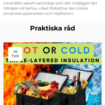
innehållet säkert samtidigt som det möjliggör lätt
tillträde vid behov, vilket förbättrar den totala
användarupplevelsen och nöjdheten.
Praktiska råd
06
Feb