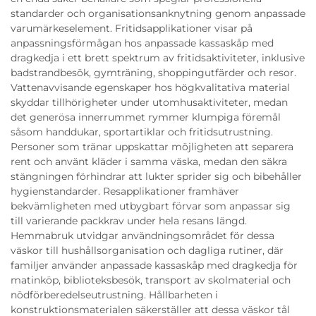
standarder och organisationsanknytning genom anpassade
varumärkeselement. Fritidsapplikationer visar på
anpassningsförmågan hos anpassade kassaskåp med
dragkedja i ett brett spektrum av fritidsaktiviteter, inklusive
badstrandbesök, gymträning, shoppingutfärder och resor.
Vattenavvisande egenskaper hos högkvalitativa material
skyddar tillhörigheter under utomhusaktiviteter, medan
det generösa innerrummet rymmer klumpiga föremål
såsom handdukar, sportartiklar och fritidsutrustning.
Personer som tränar uppskattar möjligheten att separera
rent och använt kläder i samma väska, medan den säkra
stängningen förhindrar att lukter sprider sig och bibehåller
hygienstandarder. Resapplikationer framhäver
bekvämligheten med utbygbart förvar som anpassar sig
till varierande packkrav under hela resans längd.
Hemmabruk utvidgar användningsområdet för dessa
väskor till hushållsorganisation och dagliga rutiner, där
familjer använder anpassade kassaskåp med dragkedja för
matinköp, biblioteksbesök, transport av skolmaterial och
nödförberedelseutrustning. Hållbarheten i
konstruktionsmaterialen säkerställer att dessa väskor tål