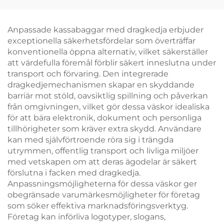
ekologiskt
läderhandtag – Stilfull
ansvarsfulla märkta
termokassabag med
bärväskor för
fågel- och
Anpassade kassabaggar med dragkedja erbjuder
modebutiker
blommormotiv
exceptionella säkerhetsfördelar som överträffar
konventionella öppna alternativ, vilket säkerställer
att värdefulla föremål förblir säkert inneslutna under
transport och förvaring. Den integrerade
dragkedjemechanismen skapar en skyddande
barriär mot stöld, oavsiktlig spillning och påverkan
från omgivningen, vilket gör dessa väskor idealiska
för att bära elektronik, dokument och personliga
tillhörigheter som kräver extra skydd. Användare
kan med självförtroende röra sig i trängda
utrymmen, offentlig transport och livliga miljöer
med vetskapen om att deras ägodelar är säkert
förslutna i facken med dragkedja.
Anpassningsmöjligheterna för dessa väskor ger
obegränsade varumärkesmöjligheter för företag
som söker effektiva marknadsföringsverktyg.
Företag kan införliva logotyper, slogans,