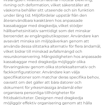
rivning och deformation, vilket säkerställer att
väskorna behåller sitt utseende och sin funktion
under lång tid. Miljöfördelar uppstår från den
återanvändbara karaktären hos anpassade
kassabaggar med dragkedja, vilket stödjer
hållbarhetsinitiativ samtidigt som det minskar
beroendet av engångsbutiksposer. Användare kan
avsevärt minska sin miljöpåverkan genom att
använda dessa slitstarka alternativ för flera ändamål,
vilket bidrar till minskad avfallsmängd och
resurskonservering. Mångsidigheten hos anpassade
kassabaggar med dragkedja möjliggör olika
förvaringskrav genom olika storleksalternativ och
fackkonfigurationer. Användare kan välja
specifikationer som matchar deras specifika behov,
oavsett om det gäller att bära datorer och
dokument för yrkesmässiga ändamål eller
organisera personliga tillhörigheter för
fritidsaktiviteter. Designen med dragkedja
möjliggör effektiv organisering genom att hålla