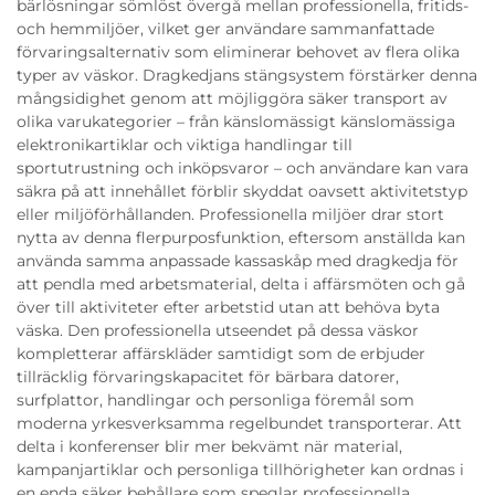
bärlösningar sömlöst övergå mellan professionella, fritids-
och hemmiljöer, vilket ger användare sammanfattade
förvaringsalternativ som eliminerar behovet av flera olika
typer av väskor. Dragkedjans stängsystem förstärker denna
mångsidighet genom att möjliggöra säker transport av
olika varukategorier – från känslomässigt känslomässiga
elektronikartiklar och viktiga handlingar till
sportutrustning och inköpsvaror – och användare kan vara
säkra på att innehållet förblir skyddat oavsett aktivitetstyp
eller miljöförhållanden. Professionella miljöer drar stort
nytta av denna flerpurposfunktion, eftersom anställda kan
använda samma anpassade kassaskåp med dragkedja för
att pendla med arbetsmaterial, delta i affärsmöten och gå
över till aktiviteter efter arbetstid utan att behöva byta
väska. Den professionella utseendet på dessa väskor
kompletterar affärskläder samtidigt som de erbjuder
tillräcklig förvaringskapacitet för bärbara datorer,
surfplattor, handlingar och personliga föremål som
moderna yrkesverksamma regelbundet transporterar. Att
delta i konferenser blir mer bekvämt när material,
kampanjartiklar och personliga tillhörigheter kan ordnas i
en enda säker behållare som speglar professionella