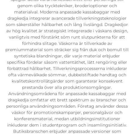
genom olika trycktekniker, broderioptioner och
materialval. Moderna anpassade kassabaggar med
dragkedja integrerar avancerade tillverkningsteknologier
som säkerställer hållbarhet och lång livslängd. Dragkedjor
av hög kvalitet är strategiskt integrerade i väskans design,
vanligtvis med förstärkt söm runt slutpunkterna för att
förhindra slitage. Väskorna är tillverkade av
premiummaterial som sträcker sig från duk och bomull till
syntetiska blandningar, där varje material erbjuder
specifika fördelar såsom vattentäthet, lätt rengöring eller
förbättrad hållbarhet. Tillverkningsprocesserna inkluderar
ofta värmevälkade sömmar, dubbelstiftade handtag och
kvalitetskontrollåtgärder som garanterar konsekvent
prestanda över alla produktionsomgångar.
Användningsområdena för anpassade kassabaggar med
dragkedja omfattar ett brett spektrum av branscher och
personliga användningsområden. Företag använder dessa
väskor för promotionskampanjer, personalgåvor och
konferensmaterial, medan utbildningsinstitutioner
inkluderar dem i studentprogram och insamlingsinitiativ.
Butiksbranschen erbjuder anpassade versioner som