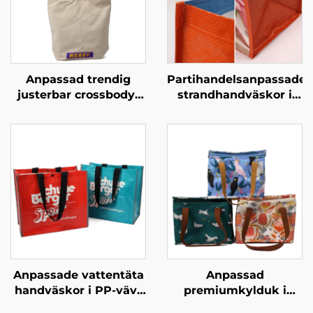
Anpassad trendig
Partihandelsanpassade
justerbar crossbody-
strandhandväskor i
handväska –
PP-vävt material –
anpassade färger för
slitstarka
streetwear-stil
promotionshandväskor
för partiförsäljning
Anpassade vattentäta
Anpassad
handväskor i PP-vävt
premiumkylduk i
material – stilfulla
Oxfordmaterial med