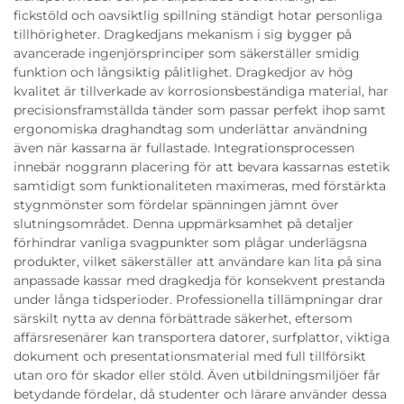
fickstöld och oavsiktlig spillning ständigt hotar personliga
tillhörigheter. Dragkedjans mekanism i sig bygger på
avancerade ingenjörsprinciper som säkerställer smidig
funktion och långsiktig pålitlighet. Dragkedjor av hög
kvalitet är tillverkade av korrosionsbeständiga material, har
precisionsframställda tänder som passar perfekt ihop samt
ergonomiska draghandtag som underlättar användning
även när kassarna är fullastade. Integrationsprocessen
innebär noggrann placering för att bevara kassarnas estetik
samtidigt som funktionaliteten maximeras, med förstärkta
stygnmönster som fördelar spänningen jämnt över
slutningsområdet. Denna uppmärksamhet på detaljer
förhindrar vanliga svagpunkter som plågar underlägsna
produkter, vilket säkerställer att användare kan lita på sina
anpassade kassar med dragkedja för konsekvent prestanda
under långa tidsperioder. Professionella tillämpningar drar
särskilt nytta av denna förbättrade säkerhet, eftersom
affärsresenärer kan transportera datorer, surfplattor, viktiga
dokument och presentationsmaterial med full tillförsikt
utan oro för skador eller stöld. Även utbildningsmiljöer får
betydande fördelar, då studenter och lärare använder dessa