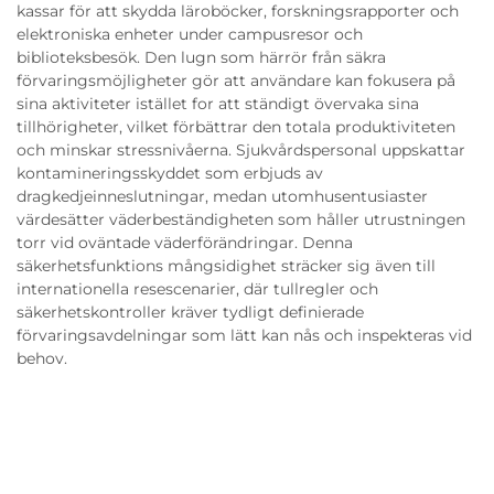
kassar för att skydda läroböcker, forskningsrapporter och
elektroniska enheter under campusresor och
biblioteksbesök. Den lugn som härrör från säkra
förvaringsmöjligheter gör att användare kan fokusera på
sina aktiviteter istället for att ständigt övervaka sina
tillhörigheter, vilket förbättrar den totala produktiviteten
och minskar stressnivåerna. Sjukvårdspersonal uppskattar
kontamineringsskyddet som erbjuds av
dragkedjeinneslutningar, medan utomhusentusiaster
värdesätter väderbeständigheten som håller utrustningen
torr vid oväntade väderförändringar. Denna
säkerhetsfunktions mångsidighet sträcker sig även till
internationella resescenarier, där tullregler och
säkerhetskontroller kräver tydligt definierade
förvaringsavdelningar som lätt kan nås och inspekteras vid
behov.