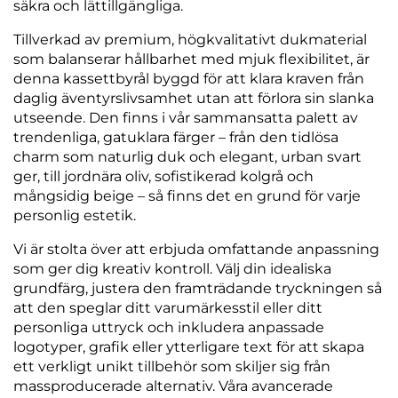
säkra och lättillgängliga.
Tillverkad av premium, högkvalitativt dukmaterial
som balanserar hållbarhet med mjuk flexibilitet, är
denna kassettbyrål byggd för att klara kraven från
daglig äventyrslivsamhet utan att förlora sin slanka
utseende. Den finns i vår sammansatta palett av
trendenliga, gatuklara färger – från den tidlösa
charm som naturlig duk och elegant, urban svart
ger, till jordnära oliv, sofistikerad kolgrå och
mångsidig beige – så finns det en grund för varje
personlig estetik.
Vi är stolta över att erbjuda omfattande anpassning
som ger dig kreativ kontroll. Välj din idealiska
grundfärg, justera den framträdande tryckningen så
att den speglar ditt varumärkesstil eller ditt
personliga uttryck och inkludera anpassade
logotyper, grafik eller ytterligare text för att skapa
ett verkligt unikt tillbehör som skiljer sig från
massproducerade alternativ. Våra avancerade