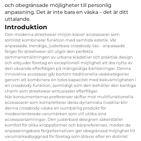
och obegränsade möjligheter till personlig
anpassning. Det är inte bara en väska – det är ditt
uttalande.
Introduktion
Den moderna streetwear-miljön kräver accessoarer som
sömlöst kombinerar funktion med samtida estetik. Vår
anpassade, trendiga, justerbara crossbody-tas – anpassade
färger för streetwear-stil utgör den perfekta
sammansmältningen av urbana klädstilar och praktisk design
och erbjuder företag en exceptionell möjlighet att dra nytta av
den växande efterfrågan på mångsidiga bärlösningar. Denna
innovativa accessoar går bortom traditionella väskkategorier
genom att kombinera en totes kapacitet med bekvämligheten i
en crossbody-funktion, samtidigt som den behåller den kantiga
charm som streetwear-entusiaster efterfrågar.
När konsumenternas preferenser skiftar mot multifunktionella
accessoarer som kompletterar deras dynamiska livsstilar blir
denna crossbody-väska en oumbärlig produkt för
modeorienterade varumärken som vill utöka sina
accessoarsamlingar. Den justerbara designen säkerställer
komfort för olika kroppsformer och bärpreferenser, medan de
anpassningsbara färgalternativen ger obegränsad möjlighet till
varumärkesbyggnad för företag som strävar efter en distinkt