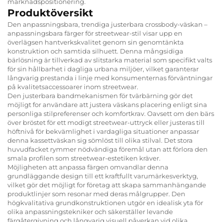
marknadspositionering.
Produktöversikt
Den anpassningsbara, trendiga justerbara crossbody-väskan –
anpassningsbara färger för streetwear-stil visar upp en
överlägsen hantverkskvalitet genom sin genomtänkta
konstruktion och samtida silhuett. Denna mångsidiga
bärlösning är tillverkad av slitstarka material som specifikt valts
för sin hållbarhet i dagliga urbana miljöer, vilket garanterar
långvarig prestanda i linje med konsumenternas förväntningar
på kvalitetsaccessoarer inom streetwear.
Den justerbara bandmekanismen för tvärbärning gör det
möjligt for användare att justera väskans placering enligt sina
personliga stilpreferenser och komfortkrav. Oavsett om den bärs
över bröstet för ett modigt streetwear-uttryck eller justeras till
höftnivå för bekvämlighet i vardagliga situationer anpassar
denna kassettväskan sig sömlöst till olika stilval. Det stora
huvudfacket rymmer nödvändiga föremål utan att förlora den
smala profilen som streetwear-estetiken kräver.
Möjligheten att anpassa färgen omvandlar denna
grundläggande design till ett kraftfullt varumärkesverktyg,
vilket gör det möjligt for företag att skapa sammanhängande
produktlinjer som resonar med deras målgrupper. Den
högkvalitativa grundkonstruktionen utgör en idealisk yta för
olika anpassningstekniker och säkerställer levande
färgåtergivning och långvarig visuell påverkan vid olika