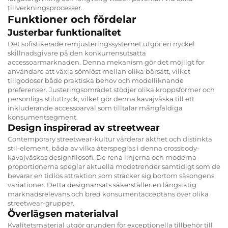
tillverkningsprocesser.
Funktioner och fördelar
Justerbar funktionalitet
Det sofistikerade remjusteringssystemet utgör en nyckel
skillnadsgivare på den konkurrensutsatta
accessoarmarknaden. Denna mekanism gör det möjligt for
användare att växla sömlöst mellan olika bärsätt, vilket
tillgodoser både praktiska behov och modelliknande
preferenser. Justeringsområdet stödjer olika kroppsformer och
personliga stiluttryck, vilket gör denna kavajväska till ett
inkluderande accessoarval som tilltalar mångfaldiga
konsumentsegment.
Design inspirerad av streetwear
Contemporary streetwear-kultur värderar äkthet och distinkta
stil-element, båda av vilka återspeglas i denna crossbody-
kavajväskas designfilosofi. De rena linjerna och moderna
proportionerna speglar aktuella modetrender samtidigt som de
bevarar en tidlös attraktion som sträcker sig bortom säsongens
variationer. Detta designansats säkerställer en långsiktig
marknadsrelevans och bred konsumentacceptans över olika
streetwear-grupper.
Överlägsen materialval
Kvalitetsmaterial utgör grunden för exceptionella tillbehör till