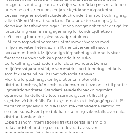
integritet samtidigt som de stödjer varumärkespresentationen
under hela distributionskedjan. Skyddande förpackning
bevarar vagnens obefläckade skick under transport och lagring,
vilket säkerställer att kunderna får produkter som uppfyller
deras kvalitetsförväntningar. Denna noggrannhet när det gäller
förpackning visar en engagemang för kundnöjdhet som
sträcker sig bortom själva huvudprodukten.
Hållbara förpackningsmaterial stämmer överens med
miljömedvetenheten, som alltmer påverkar affärsoch
konsumentbeslut. Miljövänliga förpackningsalternativ visar
företagets ansvar och kan potentiellt minska
bortskaffningskostnaderna för slutanvändare. Denna
miljöövervägande stödjer varumärkespositioneringsinitiativ
som fokuserar på hållbarhet och socialt ansvar.
Flexibla förpackningskonfigurationer möter olika
distributionskrav, från enskilda konsumentleveranser till partier
i grossistkvantiteter. Standardiserade förpackningsmått
optimerar frakteffektiviteten samtidigt som tillräcklig
skyddsnivå bibehålls. Detta systematiska tillvägagångssätt för
förpackningsdesign minskar logistikkostnaderna samtidigt
som en konsekvent produktframställning säkerställs över olika
distributionskanaler.
Expertis inom internationell frakt säkerställer smidig
tullavfärdsbehandling och efterlevnad av kraven i
mottagslandet. Rätt dokumentation och