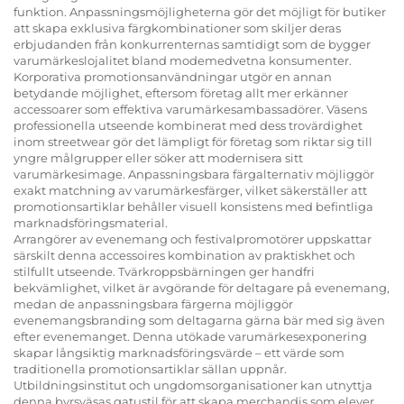
funktion. Anpassningsmöjligheterna gör det möjligt för butiker
att skapa exklusiva färgkombinationer som skiljer deras
erbjudanden från konkurrenternas samtidigt som de bygger
varumärkeslojalitet bland modemedvetna konsumenter.
Korporativa promotionsanvändningar utgör en annan
betydande möjlighet, eftersom företag allt mer erkänner
accessoarer som effektiva varumärkesambassadörer. Väsens
professionella utseende kombinerat med dess trovärdighet
inom streetwear gör det lämpligt för företag som riktar sig till
yngre målgrupper eller söker att modernisera sitt
varumärkesimage. Anpassningsbara färgalternativ möjliggör
exakt matchning av varumärkesfärger, vilket säkerställer att
promotionsartiklar behåller visuell konsistens med befintliga
marknadsföringsmaterial.
Arrangörer av evenemang och festivalpromotörer uppskattar
särskilt denna accessoires kombination av praktiskhet och
stilfullt utseende. Tvärkroppsbärningen ger handfri
bekvämlighet, vilket är avgörande för deltagare på evenemang,
medan de anpassningsbara färgerna möjliggör
evenemangsbranding som deltagarna gärna bär med sig även
efter evenemanget. Denna utökade varumärkesexponering
skapar långsiktig marknadsföringsvärde – ett värde som
traditionella promotionsartiklar sällan uppnår.
Utbildningsinstitut och ungdomsorganisationer kan utnyttja
denna byrsväsas gatustil för att skapa merchandis som elever