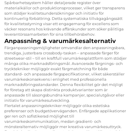
Spårbarhetssystem håller detaljerade register över
materialkällor och produktionsprocesser, vilket ger transparens
som stödjer kvalitetsundersökningar och initiativ för
kontinuerlig förbättring. Detta systematiska tillvägagångssätt
för kvalitetsstyrning visar ett engagemang för excellens som
väcker resonans hos krävande affärskunder som söker pålitliga
leverantörssamarbeten för sina tillbehörsbehov.
Anpassning & varumärkesalternativ
Färganpassningsmöjligheter omvandlar den anpassningsbara,
trendiga, justerbara crossbody-taskan – anpassade färger för
streetwear-stil – till en kraftfull varumärkesplattform som stödjer
många olika marknadsföringsmål. Avancerade färgnings- och
trycktekniker möjliggör exakt färgmatchning för både
standard- och anpassade färgspecifikationer, vilket säkerställer
varumärkeskonsekvens i enlighet med professionella
marknadsföringsstandarder. Denna flexibilitet gör det möjligt
for företag att skapa distinkta produktvarianter som är
anpassade till säsongsbundna kampanjer, specialutgåvor eller
initiativ för varumärkesutveckling.
Flertalet anpassningstekniker möjliggör olika estetiska
preferenser och budgetöverväganden. Enfärgade applikationer
ger ren och sofistikerad möjlighet till
varumärkeskommunikation, medan gradient- och
mönsteralternativ möjliggör mer kreativa varumärkesuttryck.