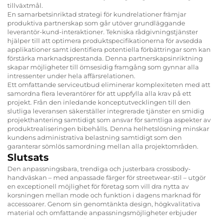
tillväxtmål.
En samarbetsinriktad strategi för kundrelationer främjar
produktiva partnerskap som går utöver grundläggande
leverantör-kund-interaktioner. Tekniska rådgivningstjänster
hjälper till att optimera produktspecifikationerna för avsedda
applikationer samt identifiera potentiella förbättringar som kan
förstärka marknadsprestanda. Denna partnerskapsinriktning
skapar möjligheter till ömsesidig framgång som gynnar alla
intressenter under hela affärsrelationen.
Ett omfattande serviceutbud eliminerar komplexiteten med att
samordna flera leverantörer för att uppfylla alla krav på ett
projekt. Från den inledande konceptutvecklingen till den
slutliga leveransen säkerställer integrerade tjänster en smidig
projekthantering samtidigt som ansvar för samtliga aspekter av
produktrealiseringen bibehålls. Denna helhetslösning minskar
kundens administrativa belastning samtidigt som den
garanterar sömlös samordning mellan alla projektområden.
Slutsats
Den anpassningsbara, trendiga och justerbara crossbody-
handväskan – med anpassade färger för streetwear-stil – utgör
en exceptionell möjlighet för företag som vill dra nytta av
korsningen mellan mode och funktion i dagens marknad för
accessoarer. Genom sin genomtänkta design, högkvalitativa
material och omfattande anpassningsmöjligheter erbjuder