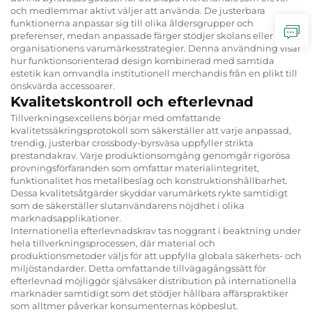
och medlemmar aktivt väljer att använda. De justerbara
funktionerna anpassar sig till olika åldersgrupper och
preferenser, medan anpassade färger stödjer skolans eller
organisationens varumärkesstrategier. Denna användning visar
hur funktionsorienterad design kombinerad med samtida
estetik kan omvandla institutionell merchandis från en plikt till
önskvärda accessoarer.
Kvalitetskontroll och efterlevnad
Tillverkningsexcellens börjar med omfattande
kvalitetssäkringsprotokoll som säkerställer att varje anpassad,
trendig, justerbar crossbody-byrsväsa uppfyller strikta
prestandakrav. Varje produktionsomgång genomgår rigorösa
provningsförfaranden som omfattar materialintegritet,
funktionalitet hos metallbeslag och konstruktionshållbarhet.
Dessa kvalitetsåtgärder skyddar varumärkets rykte samtidigt
som de säkerställer slutanvändarens nöjdhet i olika
marknadsapplikationer.
Internationella efterlevnadskrav tas noggrant i beaktning under
hela tillverkningsprocessen, där material och
produktionsmetoder väljs för att uppfylla globala säkerhets- och
miljöstandarder. Detta omfattande tillvägagångssätt för
efterlevnad möjliggör självsäker distribution på internationella
marknader samtidigt som det stödjer hållbara affärspraktiker
som alltmer påverkar konsumenternas köpbeslut.