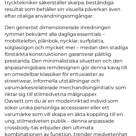
trycktekniker säkerställer skarpa, beständiga
resultat som behåller sin visuella påverkan även
efter otaliga användningsomgångar.
Den generöst dimensionerade inredningen
rymmer bekvämt alla dagliga essentials –
mobiltelefon, plånbok, nycklar, surfplatta,
solglasögon och mycket mer – medan den stadiga
förstärkta konstruktionen garanterar pålitlig
prestanda. Den minimalistiska siluetten och den
anpassningsbara remdesignen gör denna kavaj till
en omedelbar klassiker för entusiaster av
streetwear, informella utställningar och
varumärkesrelaterade merchandisinginitiativ som
riktar sig till stilmedvetna målgrupper.
Oavsett om du är en modeinriktad individ som
söker unika personliga accessoarer eller ett
varumärke som vill skapa en äkta koppling till en
ung, stilmedveten publik – denna anpassade
crossbody-tas erbjuder den ultimata
kombinationen av funktion, trender medvetenhet