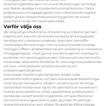
etiketteringsförfaranden minimerar fördröjningar samtidigt
som frakter skyddas mot potentiella komplikationer. Detta
professionella tillvägagångssätt inom internationell logistik
stödjer global verksamhetsutveckling genom att ta bort
potentiella hinder för marknadsinträde.
Varför välja oss
Vår långvariga erfarenhet av tillverkning av tillbehör ger den
expertis som krävs för att leverera exceptionella anpassade,
trendiga och justerbara crossbody-väsor som överträffar
marknadens förväntningar. Denna ackumulerade kunskap
möjliggör effektiv problemlösning och utveckling av innovativa
tillvägagångssätt, vilket gynnar kunderna genom överlägsna
produkter och serviceupplevanden. Närvaro på internationella
marknader säkerställer förståelse för olika regionala preferenser
och krav, vilket påverkar produktutveckling och
anpassningsmöjligheter.
Avancerade tillverkningsmöjligheter stödjer både
standardtillverkningskrav och specialanpassade beställningar
med lika stor kompetens. Modern utrustning och skickliga
hantverkare kombinerar sig för att säkerställa en konsekvent
kvalitet på produkterna, vilket upprätthåller professionella
standarder oavsett beställningsstorlek och specifikationer.
Denna tillverkningsexcellens utgör grunden för pålitliga
leverantörsrelationer som stödjer långsiktiga affärsmässiga