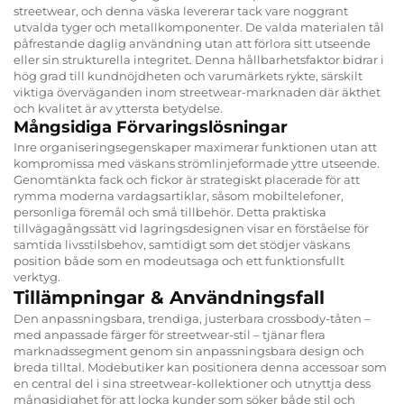
streetwear, och denna väska levererar tack vare noggrant
utvalda tyger och metallkomponenter. De valda materialen tål
påfrestande daglig användning utan att förlora sitt utseende
eller sin strukturella integritet. Denna hållbarhetsfaktor bidrar i
hög grad till kundnöjdheten och varumärkets rykte, särskilt
viktiga överväganden inom streetwear-marknaden där äkthet
och kvalitet är av yttersta betydelse.
Mångsidiga Förvaringslösningar
Inre organiseringsegenskaper maximerar funktionen utan att
kompromissa med väskans strömlinjeformade yttre utseende.
Genomtänkta fack och fickor är strategiskt placerade för att
rymma moderna vardagsartiklar, såsom mobiltelefoner,
personliga föremål och små tillbehör. Detta praktiska
tillvägagångssätt vid lagringsdesignen visar en förståelse för
samtida livsstilsbehov, samtidigt som det stödjer väskans
position både som en modeutsaga och ett funktionsfullt
verktyg.
Tillämpningar & Användningsfall
Den anpassningsbara, trendiga, justerbara crossbody-tåten –
med anpassade färger för streetwear-stil – tjänar flera
marknadssegment genom sin anpassningsbara design och
breda tilltal. Modebutiker kan positionera denna accessoar som
en central del i sina streetwear-kollektioner och utnyttja dess
mångsidighet för att locka kunder som söker både stil och