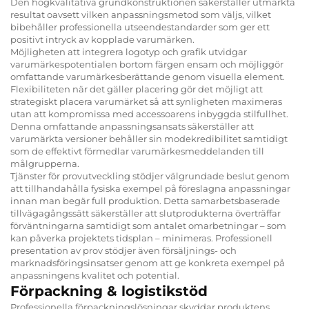
Den högkvalitativa grundkonstruktionen säkerställer utmärkta
resultat oavsett vilken anpassningsmetod som väljs, vilket
bibehåller professionella utseendestandarder som ger ett
positivt intryck av kopplade varumärken.
Möjligheten att integrera logotyp och grafik utvidgar
varumärkespotentialen bortom färgen ensam och möjliggör
omfattande varumärkesberättande genom visuella element.
Flexibiliteten när det gäller placering gör det möjligt att
strategiskt placera varumärket så att synligheten maximeras
utan att kompromissa med accessoarens inbyggda stilfullhet.
Denna omfattande anpassningsansats säkerställer att
varumärkta versioner behåller sin modekredibilitet samtidigt
som de effektivt förmedlar varumärkesmeddelanden till
målgrupperna.
Tjänster för provutveckling stödjer välgrundade beslut genom
att tillhandahålla fysiska exempel på föreslagna anpassningar
innan man begär full produktion. Detta samarbetsbaserade
tillvägagångssätt säkerställer att slutprodukterna överträffar
förväntningarna samtidigt som antalet omarbetningar – som
kan påverka projektets tidsplan – minimeras. Professionell
presentation av prov stödjer även försäljnings- och
marknadsföringsinsatser genom att ge konkreta exempel på
anpassningens kvalitet och potential.
Förpackning & logistikstöd
Professionella förpackningslösningar skyddar produktens