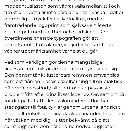
modeentusiasten som vägrar välja mellan stil och
funktion. Detta är inte bara en annan väska – det är
en modig uttryck för individualitet, med ett
framträdande logoprint som självsäkert återtar
begreppet med stolthet och stadskant. Den
överdimensionerade typografien gör ett
omisskännligt uttalande, inbjuder till samtal och
väcker uppmärksamhet varhelst du går.
Vad som verkligen gör denna mångsidiga
accessoaren unik är dess anpassningsbara design.
Den genomtänkt justerbara remmen omvandlas
sömlöst från en klassisk axelbärning till en praktisk,
händerfri crossbody-silhuett och anpassar sig
problemfritt efter dina livsstilsbehov. Oavsett om du
rör dig på fullsatta festivalområden, utforskar
stadsgator till fots, cyklar genom urbana landskap
eller helt enkelt gör dina dagliga ärrander, följer den
här väskan med dig – sitter bekvämt på plats
samtidigt som den håller dina nödvändigheter