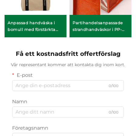
Anpassad handväska i
Partihandelsanpassade
bomull med förstärkta
strandhandväskor i PP-
handtag – slitstark
vävt material – slitstarka
bärväska med hög
promotionshandväskor
bärförmåga för daglig
för partiförsäljning
Få ett kostnadsfritt offertförslag
användning
Vår representant kommer att kontakta dig inom kort.
E-post
0/100
Namn
0/100
Företagsnamn