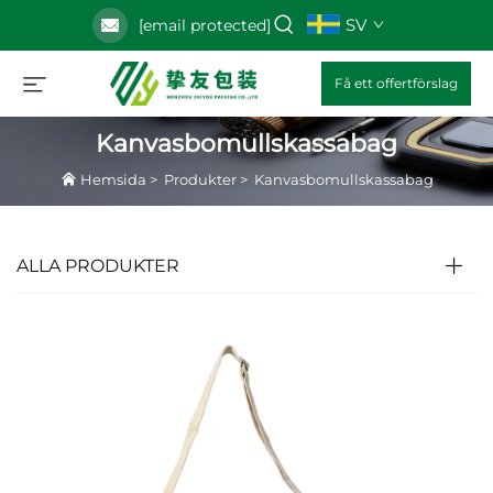
SV
[email protected]
Få ett offertförslag
Kanvasbomullskassabag
Hemsida
>
Produkter
>
Kanvasbomullskassabag
ALLA PRODUKTER