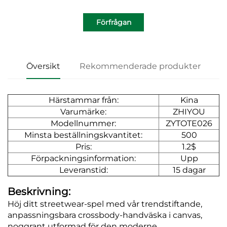
Förfrågan
Översikt
Rekommenderade produkter
Härstammar från:
Kina
Varumärke:
ZHIYOU
Modellnummer:
ZYTOTE026
Minsta beställningskvantitet:
500
Pris:
1.2$
Förpackningsinformation:
Upp
Leveranstid:
15 dagar
Beskrivning:
Höj ditt streetwear-spel med vår trendstiftande,
anpassningsbara crossbody-handväska i canvas,
noggrant utformad för den moderne