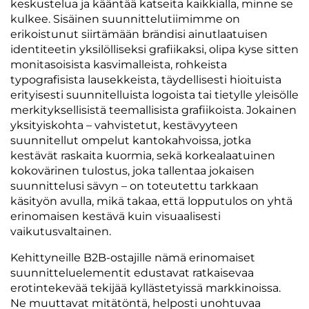
keskustelua ja kääntää katseita kaikkialla, minne se
kulkee. Sisäinen suunnittelutiimimme on
erikoistunut siirtämään brändisi ainutlaatuisen
identiteetin yksilölliseksi grafiikaksi, olipa kyse sitten
monitasoisista kasvimalleista, rohkeista
typografisista lausekkeista, täydellisesti hioituista
erityisesti suunnitelluista logoista tai tietylle yleisölle
merkityksellisistä teemallisista grafiikoista. Jokainen
yksityiskohta – vahvistetut, kestävyyteen
suunnitellut ompelut kantokahvoissa, jotka
kestävät raskaita kuormia, sekä korkealaatuinen
kokovärinen tulostus, joka tallentaa jokaisen
suunnittelusi sävyn – on toteutettu tarkkaan
käsityön avulla, mikä takaa, että lopputulos on yhtä
erinomaisen kestävä kuin visuaalisesti
vaikutusvaltainen.
Kehittyneille B2B-ostajille nämä erinomaiset
suunnitteluelementit edustavat ratkaisevaa
erotintekevää tekijää kyllästetyissä markkinoissa.
Ne muuttavat mitätöntä, helposti unohtuvaa