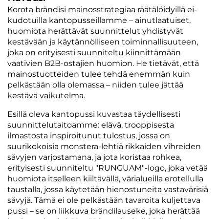
Korota brändisi mainosstrategiaa räätälöidyillä ei-
kudotuilla kantopusseillamme – ainutlaatuiset,
huomiota herättävät suunnittelut yhdistyvät
kestävään ja käytännölliseen toiminnallisuuteen,
joka on erityisesti suunniteltu kiinnittämään
vaativien B2B-ostajien huomion. He tietävät, että
mainostuotteiden tulee tehdä enemmän kuin
pelkästään olla olemassa – niiden tulee jättää
kestävä vaikutelma.
Esillä oleva kantopussi kuvastaa täydellisesti
suunnittelutaitoamme: elävä, trooppisesta
ilmastosta inspiroitunut tulostus, jossa on
suurikokoisia monstera-lehtiä rikkaiden vihreiden
sävyjen varjostamana, ja jota koristaa rohkea,
erityisesti suunniteltu "RUNGUAM"-logo, joka vetää
huomiota itselleen kiiltävällä, värialueilla erotellulla
taustalla, jossa käytetään hienostuneita vastavärisiä
sävyjä. Tämä ei ole pelkästään tavaroita kuljettava
pussi – se on liikkuva brändilauseke, joka herättää