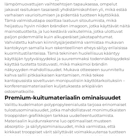
lämpömuovattujen vaihtoehtojen tapauksessa, ompelut
jakavat rasituksen tasaisesti yhdistämiskohtien yli, mikä estää
varhaisen vaurioitumisen ja pidentää tuotteen käyttöikää.
Tämä valmistustapa osoittaa laatuun sitoutumista, mikä
heijastuu hyvin niiden brändien imagoon, jotka käyttävät näitä
mainostuotteita, ja luo kestäviä vaikutelmia, jotka ulottuvat
paljon pidemmälle kuin alkuperäiset jakotapahtumat.
Vahvistettu kahvan kiinnitysjärjestelmä varmistaa mukavan
kantokyvyn samalla kun rakenteellinen eheys säilyy erilaisissa
kuormitustilanteissa. Tämä tekninen huolellisuus kääntyy
käyttäjän tyytyväisyydeksi ja suuremmaksi todennäköisyydeksi
käyttää tuotetta toistuvasti, mikä maksimoi brändin
näkyvyyden mahdollisuudet. Mukava otteeseen suunniteltu
kahva sallii pitkäaikaisen kantamisen, mikä tekee
kantopussista soveltuvan monipuolisiin käyttötarkoituksiin –
konferenssimateriaalien kuljetuksesta arkipäivän
ostosmatkoille.
Premium-kuitumateriaalin ominaisuudet
Valittu kudelmaton polypropyleenialusta tarjoaa erinomaiset
tulostusominaisuudet, jotka mahdollistavat monimutkaisten
trooppisten grafiikkojen tarkkaa uudelleentuottamista.
Materiaalin kuidunrakenne luo optimaaliset musteen
absorptio- ja säilytysominaisuudet, mikä varmistaa, että
kirkkaat trooppiset värit säilyttävät voimakkuutensa tuotteen