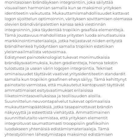
monitasoisen brändäyksen integrointiin, joka säilyttää
visuaalisen harmonian samalla kun se maksimoi yrityksen
identiteetin vaikutusta. Mukauttamismahdollisuudet kattavat
logon sijoittelun optimoinnin, värityksen sovittamisen olemassa
olevien brändiväripalettien kanssa sekä viestinnän
integroinnin, joka täydentää tropiikin graafisia elementtejä.
Tämä joustavuus mahdollistaa yritysten luoda ainutlaatuisia
markkinointimateriaaleja, jotka heijastavat niiden erityistä
brändihenkeä hyödyntäen samalla tropiikin estetiikan
yleismaailmallista vetovoimaa.
Edistyneet painoteknologiat tukevat monimutkaisia
brändäysvaatimuksia, kuten gradientteja, hienoa tekstin
tulostusta ja usean värin logojen integrointia. Tekniset
ominaisuudet täyttävät vaativat yritysidentiteetin standardit
samalla kun tropiikin graafinen eheys säilyy. Tämä kehittynyt
painotaito varmistaa, että mukautetut kantopussit täyttävät
ammattimaiset esitysvaatimukset erilaisissa
liiketoimintasovelluksissa ja teollisuuden aloilla.
Suunnittelun neuvontapalvelut tukevat optimaalisia
mukauttamispäätöksiä, jotka tasapainottavat brändin
näkyvyyttä ja esteettistä viehätystä. Ammattimainen
suunnittelutaito varmistaa, että yrityksen elementit
integroituvat saumattomasti trooppisiin grafiikoihin
luodakseen yhtenäisiä edistämismateriaaleja. Tämä
yhteistyöllinen lähestymistapa maksimoi edistämisen