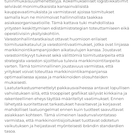
tullinmukaisuusmenettelyjä. Kokemukselliset logistiikkatiimit
selviävät monimutkaisista kansainvälisistä
kauppavaatimuksista ja varmistavat ajoissa toimitukset
samalla kun ne minimoivat hallinnollista taakkaa
asiakasorganisaatioille. Tämä kattava tuki mahdollistaa
yritysten keskittymisen edistämistrategian toteuttamiseen eikä
operatiivisiin yksityiskohtiin.
Varastonhallintaratkaisut ottavat huomioon erilaiset
toimitusaikataulut ja varastointivaatimukset, jotka ovat linjassa
markkinointikampanjoiden aikataulujen kanssa. Joustavat
varastointikyvyt tukevat sekä välittömiä toimitustarpeita että
strategista varaston sijoittelua tulevia markkinointitarpeita
varten. Tämä toiminnallinen joustavuus varmistaa, että
yritykset voivat toteuttaa markkinointikampanjansa
optimaalisessa ajassa ja markkinoiden olosuhteiden
mukaisesti.
Laatutarkastusmenettelyt pakkausvaiheessa antavat lopullisen
vahvistuksen siitä, että trooppiset grafiikat säilyvät kirkkaina ja
rakenteellinen eheys täyttää määritellyt vaatimukset. Ennen
lähetystä suoritettavat tarkastukset havaitsevat ja korjaavat
mahdolliset laatuongelmat ennen kuin tuotteet saavuttavat
asiakkaan kohteen. Tämä viimeinen laadunvalvontataso
varmistaa, että markkinointisijoitukset tuottavat odotetun
vaikutuksen ja heijastavat myönteisesti brändin standardien
tasoa.