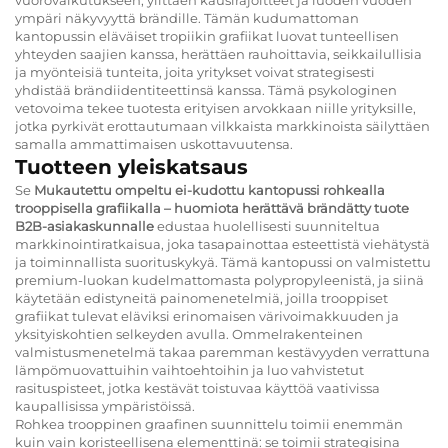
ympäri näkyvyyttä brändille. Tämän kudumattoman
kantopussin eläväiset tropiikin grafiikat luovat tunteellisen
yhteyden saajien kanssa, herättäen rauhoittavia, seikkailullisia
ja myönteisiä tunteita, joita yritykset voivat strategisesti
yhdistää brändiidentiteettinsä kanssa. Tämä psykologinen
vetovoima tekee tuotesta erityisen arvokkaan niille yrityksille,
jotka pyrkivät erottautumaan vilkkaista markkinoista säilyttäen
samalla ammattimaisen uskottavuutensa.
Tuotteen yleiskatsaus
Se
Mukautettu ompeltu ei-kudottu kantopussi rohkealla
trooppisella grafiikalla – huomiota herättävä brändätty tuote
B2B-asiakaskunnalle
edustaa huolellisesti suunniteltua
markkinointiratkaisua, joka tasapainottaa esteettistä viehätystä
ja toiminnallista suorituskykyä. Tämä kantopussi on valmistettu
premium-luokan kudelmattomasta polypropyleenistä, ja siinä
käytetään edistyneitä painomenetelmiä, joilla trooppiset
grafiikat tulevat eläviksi erinomaisen värivoimakkuuden ja
yksityiskohtien selkeyden avulla. Ommelrakenteinen
valmistusmenetelmä takaa paremman kestävyyden verrattuna
lämpömuovattuihin vaihtoehtoihin ja luo vahvistetut
rasituspisteet, jotka kestävät toistuvaa käyttöä vaativissa
kaupallisissa ympäristöissä.
Rohkea trooppinen graafinen suunnittelu toimii enemmän
kuin vain koristeellisena elementtinä: se toimii strategisina