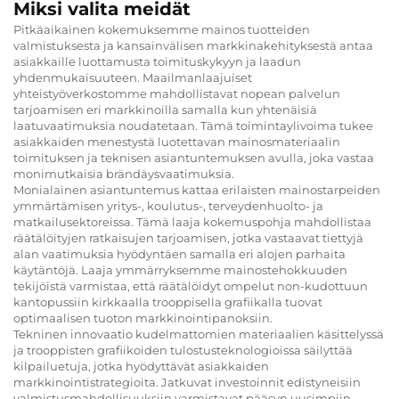
Miksi valita meidät
Pitkäaikainen kokemuksemme mainos tuotteiden
valmistuksesta ja kansainvälisen markkinakehityksestä antaa
asiakkaille luottamusta toimituskykyyn ja laadun
yhdenmukaisuuteen. Maailmanlaajuiset
yhteistyöverkostomme mahdollistavat nopean palvelun
tarjoamisen eri markkinoilla samalla kun yhtenäisiä
laatuvaatimuksia noudatetaan. Tämä toimintaylivoima tukee
asiakkaiden menestystä luotettavan mainosmateriaalin
toimituksen ja teknisen asiantuntemuksen avulla, joka vastaa
monimutkaisia brändäysvaatimuksia.
Monialainen asiantuntemus kattaa erilaisten mainostarpeiden
ymmärtämisen yritys-, koulutus-, terveydenhuolto- ja
matkailusektoreissa. Tämä laaja kokemuspohja mahdollistaa
räätälöityjen ratkaisujen tarjoamisen, jotka vastaavat tiettyjä
alan vaatimuksia hyödyntäen samalla eri alojen parhaita
käytäntöjä. Laaja ymmärryksemme mainostehokkuuden
tekijöistä varmistaa, että räätälöidyt ompelut non-kudottuun
kantopussiin kirkkaalla trooppisella grafiikalla tuovat
optimaalisen tuoton markkinointipanoksiin.
Tekninen innovaatio kudelmattomien materiaalien käsittelyssä
ja trooppisten grafiikoiden tulostusteknologioissa säilyttää
kilpailuetuja, jotka hyödyttävät asiakkaiden
markkinointistrategioita. Jatkuvat investoinnit edistyneisiin
valmistusmahdollisuuksiin varmistavat pääsyn uusimpiin