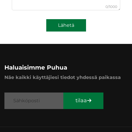
0/1000
Lähetä
Haluaisimme Puhua
Näe kaikki käyttäjiesi tiedot yhdessä paikassa
tilaa