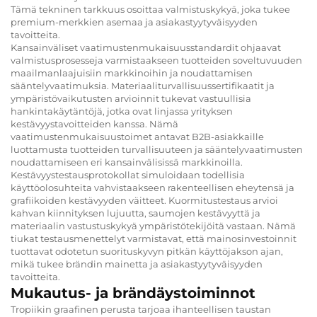
Tämä tekninen tarkkuus osoittaa valmistuskykyä, joka tukee
premium-merkkien asemaa ja asiakastyytyväisyyden
tavoitteita.
Kansainväliset vaatimustenmukaisuusstandardit ohjaavat
valmistusprosesseja varmistaakseen tuotteiden soveltuvuuden
maailmanlaajuisiin markkinoihin ja noudattamisen
sääntelyvaatimuksia. Materiaaliturvallisuussertifikaatit ja
ympäristövaikutusten arvioinnit tukevat vastuullisia
hankintakäytäntöjä, jotka ovat linjassa yrityksen
kestävyystavoitteiden kanssa. Nämä
vaatimustenmukaisuustoimet antavat B2B-asiakkaille
luottamusta tuotteiden turvallisuuteen ja sääntelyvaatimusten
noudattamiseen eri kansainvälisissä markkinoilla.
Kestävyystestausprotokollat simuloidaan todellisia
käyttöolosuhteita vahvistaakseen rakenteellisen eheytensä ja
grafiikoiden kestävyyden väitteet. Kuormitustestaus arvioi
kahvan kiinnityksen lujuutta, saumojen kestävyyttä ja
materiaalin vastustuskykyä ympäristötekijöitä vastaan. Nämä
tiukat testausmenettelyt varmistavat, että mainosinvestoinnit
tuottavat odotetun suorituskyvyn pitkän käyttöjakson ajan,
mikä tukee brändin mainetta ja asiakastyytyväisyyden
tavoitteita.
Mukautus- ja brändäystoiminnot
Tropiikin graafinen perusta tarjoaa ihanteellisen taustan