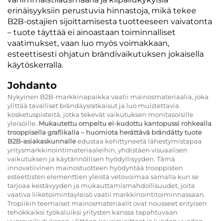
erinäisyyksiin perustuvia hinnastoja, mikä tekee
B2B-ostajien sijoittamisesta tuotteeseen vaivatonta
– tuote täyttää ei ainoastaan toiminnalliset
vaatimukset, vaan luo myös voimakkaan,
esteettisesti ohjatun brändivaikutuksen jokaisella
käytöskerralla.
Johdanto
Nykyinen B2B-markkinapaikka vaatii mainosmateriaalia, joka
ylittää tavalliset brändäysratkaisut ja luo muistettavia
kosketuspisteitä, jotka tekevät vaikutuksen monitasoisille
yleisöille.
Mukautettu ompeltu ei-kudottu kantopussi rohkealla
trooppisella grafiikalla – huomiota herättävä brändätty tuote
B2B-asiakaskunnalle
edustaa kehittyneetä lähestymistapaa
yritysmarkkinointimateriaaleihin, yhdistäen visuaalisen
vaikutuksen ja käytännöllisen hyödyllisyyden. Tämä
innovatiivinen mainostuotteen hyödyntää trooppisten
esteettisten elementtien yleistä vetovoimaa samalla kun se
tarjoaa kestävyyden ja mukauttamismahdollisuudet, joita
vaativa liiketoimintayleisö vaatii markkinointitoiminnassaan.
Tropiikin teemaiset mainosmateriaalit ovat nousseet erityisen
tehokkaiksi työkaluiksi yritysten kanssa tapahtuvaan
vuorovaikutukseen, ylittäen kausirajoitteet ja luoden vuoden