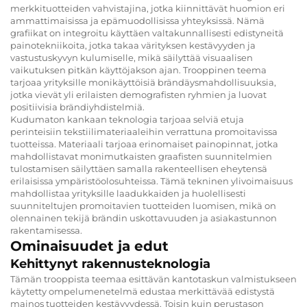
merkkituotteiden vahvistajina, jotka kiinnittävät huomion eri
ammattimaisissa ja epämuodollisissa yhteyksissä. Nämä
grafiikat on integroitu käyttäen valtakunnallisesti edistyneitä
painotekniikoita, jotka takaa värityksen kestävyyden ja
vastustuskyvyn kulumiselle, mikä säilyttää visuaalisen
vaikutuksen pitkän käyttöjakson ajan. Trooppinen teema
tarjoaa yrityksille monikäyttöisiä brändäysmahdollisuuksia,
jotka vievät yli erilaisten demografisten ryhmien ja luovat
positiivisia brändiyhdistelmiä.
Kudumaton kankaan teknologia tarjoaa selviä etuja
perinteisiin tekstiilimateriaaleihin verrattuna promoitavissa
tuotteissa. Materiaali tarjoaa erinomaiset painopinnat, jotka
mahdollistavat monimutkaisten graafisten suunnitelmien
tulostamisen säilyttäen samalla rakenteellisen eheytensä
erilaisissa ympäristöolosuhteissa. Tämä tekninen ylivoimaisuus
mahdollistaa yrityksille laadukkaiden ja huolellisesti
suunniteltujen promoitavien tuotteiden luomisen, mikä on
olennainen tekijä brändin uskottavuuden ja asiakastunnon
rakentamisessa.
Ominaisuudet ja edut
Kehittynyt rakennusteknologia
Tämän trooppista teemaa esittävän kantotaskun valmistukseen
käytetty ompelumenetelmä edustaa merkittävää edistystä
mainos tuotteiden kestävyydessä. Toisin kuin perustason