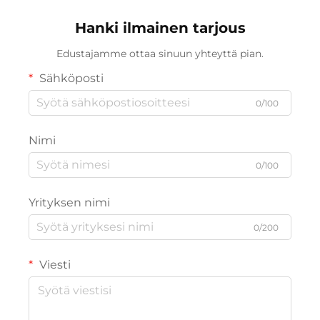
välttämättömyys
mukautettavuus
(ODM/OEM)
Hanki ilmainen tarjous
Edustajamme ottaa sinuun yhteyttä pian.
Sähköposti
0/100
Nimi
0/100
Yrityksen nimi
0/200
Viesti