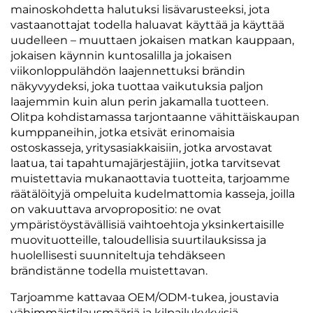
mainoskohdetta halutuksi lisävarusteeksi, jota
vastaanottajat todella haluavat käyttää ja käyttää
uudelleen – muuttaen jokaisen matkan kauppaan,
jokaisen käynnin kuntosalilla ja jokaisen
viikonloppulähdön laajennettuksi brändin
näkyvyydeksi, joka tuottaa vaikutuksia paljon
laajemmin kuin alun perin jakamalla tuotteen.
Olitpa kohdistamassa tarjontaanne vähittäiskaupan
kumppaneihin, jotka etsivät erinomaisia
ostoskasseja, yritysasiakkaisiin, jotka arvostavat
laatua, tai tapahtumajärjestäjiin, jotka tarvitsevat
muistettavia mukanaottavia tuotteita, tarjoamme
räätälöityjä ompeluita kudelmattomia kasseja, joilla
on vakuuttava arvopropositio: ne ovat
ympäristöystävällisiä vaihtoehtoja yksinkertaisille
muovituotteille, taloudellisia suurtilauksissa ja
huolellisesti suunniteltuja tehdäkseen
brändistänne todella muistettavan.
Tarjoamme kattavaa OEM/ODM-tukea, joustavia
vähimmäistilausmääriä ja kilpailukykyisiä