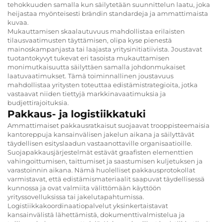
tehokkuuden samalla kun säilytetään suunnittelun laatu, joka
heijastaa myönteisesti brändin standardeja ja ammattimaista
kuvaa.
Mukauttamisen skaalautuvuus mahdollistaa erilaisten
tilausvaatimusten täyttämisen, olipa kyse pienestä
mainoskampanjasta tai laajasta yritysinitiatiivista. Joustavat
tuotantokyvyt tukevat eri tasoista mukauttamisen
monimutkaisuutta säilyttäen samalla johdonmukaiset
laatuvaatimukset. Tämä toiminnallinen joustavuus
mahdollistaa yritysten toteuttaa edistämistrategioita, jotka
vastaavat niiden tiettyjä markkinavaatimuksia ja
budjettirajoituksia.
Pakkaus- ja logistiikkatuki
Ammattimaiset pakkausratkaisut suojaavat trooppisteemaisia
kantoreppuja kansainvälisen jakelun aikana ja säilyttävät
täydellisen esityslaadun vastaanottaville organisaatioille.
Suojapakkausjärjestelmät estävät graafisten elementtien
vahingoittumisen, taittumiset ja saastumisen kuljetuksen ja
varastoinnin aikana. Nämä huolelliset pakkausprotokollat
varmistavat, että edistämismateriaalit saapuvat täydellisessä
kunnossa ja ovat valmiita välittömään käyttöön
yrityssovelluksissa tai jakelutapahtumissa.
Logistiikkakoordinaatiopalvelut yksinkertaistavat
kansainvälistä lähettämistä, dokumenttivalmistelua ja