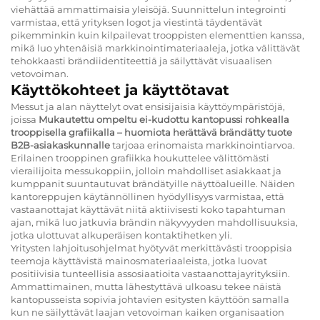
viehättää ammattimaisia yleisöjä. Suunnittelun integrointi
varmistaa, että yrityksen logot ja viestintä täydentävät
pikemminkin kuin kilpailevat trooppisten elementtien kanssa,
mikä luo yhtenäisiä markkinointimateriaaleja, jotka välittävät
tehokkaasti brändiidentiteettiä ja säilyttävät visuaalisen
vetovoiman.
Käyttökohteet ja käyttötavat
Messut ja alan näyttelyt ovat ensisijaisia käyttöympäristöjä,
joissa
Mukautettu ompeltu ei-kudottu kantopussi rohkealla
trooppisella grafiikalla – huomiota herättävä brändätty tuote
B2B-asiakaskunnalle
tarjoaa erinomaista markkinointiarvoa.
Erilainen trooppinen grafiikka houkuttelee välittömästi
vierailijoita messukoppiin, jolloin mahdolliset asiakkaat ja
kumppanit suuntautuvat brändätyille näyttöalueille. Näiden
kantoreppujen käytännöllinen hyödyllisyys varmistaa, että
vastaanottajat käyttävät niitä aktiivisesti koko tapahtuman
ajan, mikä luo jatkuvia brändin näkyvyyden mahdollisuuksia,
jotka ulottuvat alkuperäisen kontaktihetken yli.
Yritysten lahjoitusohjelmat hyötyvät merkittävästi trooppisia
teemoja käyttävistä mainosmateriaaleista, jotka luovat
positiivisia tunteellisia assosiaatioita vastaanottajayrityksiin.
Ammattimainen, mutta lähestyttävä ulkoasu tekee näistä
kantopusseista sopivia johtavien esitysten käyttöön samalla
kun ne säilyttävät laajan vetovoiman kaiken organisaation