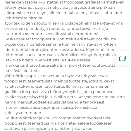
hierarkian tasolla. Muistettavat trooppiset grafiikat varmistavat,
että yrityslahjat pysyvät näkyvissä ja arvostettuina pitkään
alkuperäisen esittelyn jälkeen, mikä tukee jatkuvia suhteiden
kehittämisaloitteita.
Työntekijöiden sitoutumisen ja pidätysohjelmat käyttävät yhä
enemmän brändattyjä tuotteita tunnustusvälineinä ja
kulttuurin rakentamiseen liittyvinä elementteinä.
Keskeneräiset trooppiset suunnittelut edistävät positiivista
työpaikkaympäristöä samalla kun ne vahvistavat yrityksen
identiteettiä tiimin jäsenten keskuudessa. Käytännöllinen
toiminnallisuus kannustaa säännölliseen käyttöön, mikä luo
jatkuvaa brändin vahvistusta ja tukee sisäisiä
markkinointitavoitteita sekä tiimityön yhteenkuuluvuutta
edistäviä aloitteita.
Vähittäiskauppa- ja palvelualat löytävät erityistä arvoa
trooppisesti teemattuista mainos tuotteista, jotka tukevat
asiakaskokemuksen tavoitteita. Iloinen ja lomamainen
grafiikka luo positiivisia brändiyhteyksiä, jotka parantavat
asiakastyytyväisyyttä ja -uskollisuutta. Kevytrakenne takaa, että
nämä mainostuotteet edustavat brändiä tehokkaasti
monenlaisissa asiakasympäristöissä, toimistoista
virkistystoimintaan.
Koulutuslaitokset ja koulutusorganisaatiot hyödyntävät
trooppisesti teemattuja mainosmateriaaleja luodakseen
saattavan ja energisen ympäristön, joka tukee