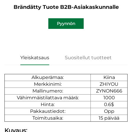
Brändätty Tuote B2B-Asiakaskunnalle
Pyynnön
lähettäminen
Yleiskatsaus
Suositellut tuotteet
Alkuperämaa:
Kiina
Merkkinimi:
ZHIYOU
Mallinumero:
ZYNON666
Vähimmäistilattava määrä:
1000
Hinta:
0.6$
Pakkaustiedot:
Opp
Toimitusaika:
15 päivää
Kuvaus: