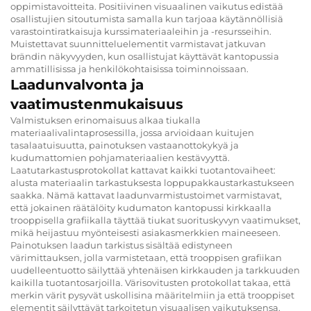
oppimistavoitteita. Positiivinen visuaalinen vaikutus edistää
osallistujien sitoutumista samalla kun tarjoaa käytännöllisiä
varastointiratkaisuja kurssimateriaaleihin ja -resursseihin.
Muistettavat suunnitteluelementit varmistavat jatkuvan
brändin näkyvyyden, kun osallistujat käyttävät kantopussia
ammatillisissa ja henkilökohtaisissa toiminnoissaan.
Laadunvalvonta ja
vaatimustenmukaisuus
Valmistuksen erinomaisuus alkaa tiukalla
materiaalivalintaprosessilla, jossa arvioidaan kuitujen
tasalaatuisuutta, painotuksen vastaanottokykyä ja
kudumattomien pohjamateriaalien kestävyyttä.
Laatutarkastusprotokollat kattavat kaikki tuotantovaiheet:
alusta materiaalin tarkastuksesta loppupakkaustarkastukseen
saakka. Nämä kattavat laadunvarmistustoimet varmistavat,
että jokainen räätälöity kudumaton kantopussi kirkkaalla
trooppisella grafiikalla täyttää tiukat suorituskyvyn vaatimukset,
mikä heijastuu myönteisesti asiakasmerkkien maineeseen.
Painotuksen laadun tarkistus sisältää edistyneen
värimittauksen, jolla varmistetaan, että trooppisen grafiikan
uudelleentuotto säilyttää yhtenäisen kirkkauden ja tarkkuuden
kaikilla tuotantosarjoilla. Värisovitusten protokollat takaa, että
merkin värit pysyvät uskollisina määritelmiin ja että trooppiset
elementit säilyttävät tarkoitetun visuaalisen vaikutuksensa.