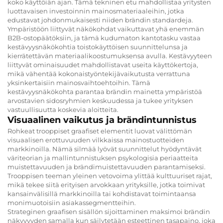
koko käyttöiän ajan. Tämä tekninen etu mahdollistaa yritysten
luottavaisen investoinnin mainosmateriaaleihin, jotka
edustavat johdonmukaisesti niiden brändin standardeja.
Ympäristöön liittyvät näkökohdat vaikuttavat yhä enemmän
B2B-ostopäätöksiin, ja tämä kudumaton kantotasku vastaa
kestävyysnäkökohtia toistokäyttöisen suunnittelunsa ja
kierrätettävän materiaalikoostumuksensa avulla. Kestävyyteen
liittyvät ominaisuudet mahdollistavat useita käyttökertoja,
mikä vähentää kokonaistyöntekijävaikutusta verrattuna
yksinkertaisiin mainosvaihtoehtoihin. Tämä
kestävyysnäkökohta parantaa brändin mainetta ympäristöä
arvostavien sidosryhmien keskuudessa ja tukee yrityksen
vastuullisuutta koskevia aloitteita.
Visuaalinen vaikutus ja brändintunnistus
Rohkeat trooppiset graafiset elementit luovat välittömän
visuaalisen erottuvuuden vilkkaissa mainostuotteiden
markkinoilla. Nämä silmää lyövät suunnittelut hyödyntävät
väriteorian ja mallintunnistuksen psykologisia periaatteita
muistettavuuden ja brändimuistettavuuden parantamiseksi.
Trooppisen teeman yleinen vetovoima ylittää kulttuuriset rajat,
mikä tekee siitä erityisen arvokkaan yrityksille, jotka toimivat
kansainvälisillä markkinoilla tai kohdistavat toimintaansa
monimuotoisiin asiakassegmentteihin.
Strateginen graafisen sisällön sijoittaminen maksimoi brändin
näkyvyyden samalla kun säilytetään esteettinen tasapaino, joka