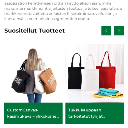
assosiaation kehittymisen pitkän käyttöjakson ajan, mikä
maksimoi markkinointisijoitusten tuottoa ja tukee laaja-alaisia
markkinointitavoitteita erilaisten liiketoimintasovellusten ja
kansainvälisten markkinasegmenttien osalta.
Suositellut Tuotteet
CustomCanvas-
Tukkukauppaan
käsimukava – ylikokoinen
tarkoitetut tyhjät
jokapäiväinen
kangasmukavat – täysi