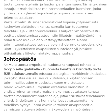
tuotantomenetelmiin ja laadun parantamiseen. Tämä tekninen
johtajuus mahdollistaa mainosmateriaalien luomisen, jotka
ylittävät alan yleiset tarjoukset ja tarjoavat erinomaisen
brändiedustuksen.
Kestävät valmistusmenetelmät ovat linjassa yritysvastuuta
koskevien aloitteiden kanssa samalla kun tuotannon
tehokkuus ja kustannustehokkuus säilyvät. Ympäristövastuu
osoittaa sitoutumista vastuullisiin liiketoimintakäytäntöihin,
mikä tukee asiakkaiden kestävyystavoitteita. Nämä
toimintaperiaatteet luovat arvojen yhdenmukaisuuden, joka
ulottuu yksittäisten kaupallisten suhteiden yli ja tukee
pitkäaikaisia liiketoimintakumppanuuksia.
Johtopäätös
Se
Mukautettu ompeltu ei-kudottu kantopussi rohkealla
trooppisella grafiikalla – huomiota herättävä brändätty tuote
B2B-asiakaskunnalle
edustaa strategista markkinointiratkaisua,
joka yhdistää visuaalisen vaikutuksen ja käytännöllisen
toiminnallisuuden muodostaakseen muistettavia
brändikokemuksia. Tropiikin estetiikan hienostunut
yhdistäminen ammattimaisen rakennuslaatutason kanssa
tuottaa markkinointimateriaaleja, jotka edustavat tehokkaasti
yritysbrändejä samalla kun ne tarjoavat vastaanottajille
todellista hyötyä. Tämä kaksinkertainen arvopropositio
varmistaa jatkuvan brändin näkyvyyden ja myönteisen