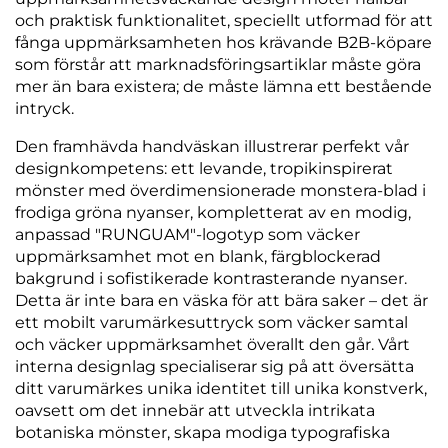
och praktisk funktionalitet, speciellt utformad för att
fånga uppmärksamheten hos krävande B2B-köpare
som förstår att marknadsföringsartiklar måste göra
mer än bara existera; de måste lämna ett bestående
intryck.
Den framhävda handväskan illustrerar perfekt vår
designkompetens: ett levande, tropikinspirerat
mönster med överdimensionerade monstera-blad i
frodiga gröna nyanser, kompletterat av en modig,
anpassad "RUNGUAM"-logotyp som väcker
uppmärksamhet mot en blank, färgblockerad
bakgrund i sofistikerade kontrasterande nyanser.
Detta är inte bara en väska för att bära saker – det är
ett mobilt varumärkesuttryck som väcker samtal
och väcker uppmärksamhet överallt den går. Vårt
interna designlag specialiserar sig på att översätta
ditt varumärkes unika identitet till unika konstverk,
oavsett om det innebär att utveckla intrikata
botaniska mönster, skapa modiga typografiska