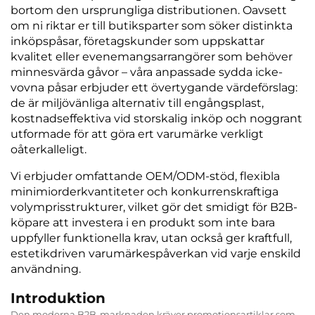
bortom den ursprungliga distributionen. Oavsett
om ni riktar er till butiksparter som söker distinkta
inköpspåsar, företagskunder som uppskattar
kvalitet eller evenemangsarrangörer som behöver
minnesvärda gåvor – våra anpassade sydda icke-
vovna påsar erbjuder ett övertygande värdeförslag:
de är miljövänliga alternativ till engångsplast,
kostnadseffektiva vid storskalig inköp och noggrant
utformade för att göra ert varumärke verkligt
oåterkalleligt.
Vi erbjuder omfattande OEM/ODM-stöd, flexibla
minimiorderkvantiteter och konkurrenskraftiga
volymprisstrukturer, vilket gör det smidigt för B2B-
köpare att investera i en produkt som inte bara
uppfyller funktionella krav, utan också ger kraftfull,
estetikdriven varumärkespåverkan vid varje enskild
användning.
Introduktion
Den moderna B2B-marknaden kräver promotionsartiklar som