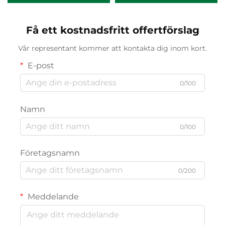
överskridande
anpassning (ODM/OEM)
vardagsnödvändighet
Få ett kostnadsfritt offertförslag
Vår representant kommer att kontakta dig inom kort.
E-post
0/100
Namn
0/100
Företagsnamn
0/200
Meddelande