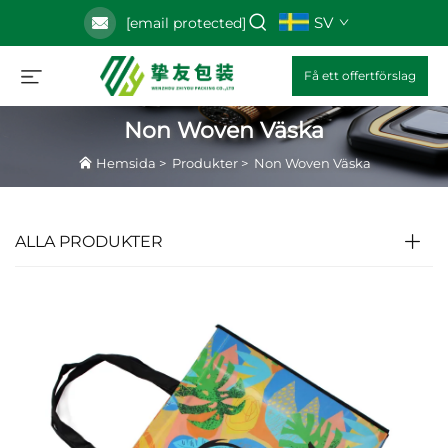
SV
[email protected]
Få ett offertförslag
Non Woven Väska
Hemsida
>
Produkter
>
Non Woven Väska
ALLA PRODUKTER