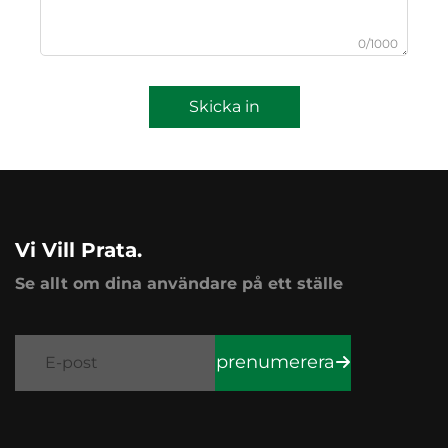
0/1000
Skicka in
Vi Vill Prata.
Se allt om dina användare på ett ställe
prenumerera