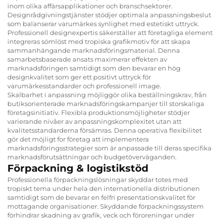
inom olika affärsapplikationer och branschsektorer.
Designrådgivningstjänster stödjer optimala anpassningsbeslut
som balanserar varumärkes synlighet med estetiskt uttryck.
Professionell designexpertis säkerställer att företagliga element
integreras sömlöst med tropiska grafikmotiv för att skapa
sammanhängande marknadsföringsmaterial. Denna
samarbetsbaserade ansats maximerar effekten av
marknadsföringen samtidigt som den bevarar en hög
designkvalitet som ger ett positivt uttryck för
varumärkesstandarder och professionell image.
Skalbarhet i anpassning möjliggör olika beställningskrav, från
butiksorienterade marknadsföringskampanjer till storskaliga
företagsinitiativ. Flexibla produktionsmöjligheter stödjer
varierande nivåer av anpassningskomplexitet utan att
kvalitetsstandarderna försämras. Denna operativa flexibilitet
gör det möjligt for företag att implementera
marknadsföringsstrategier som är anpassade till deras specifika
marknadsförutsättningar och budgetöverväganden.
Förpackning & logistikstöd
Professionella förpackningslösningar skyddar totes med
tropiskt tema under hela den internationella distributionen
samtidigt som de bevarar en felfri presentationskvalitet för
mottagande organisationer. Skyddande förpackningssystem
förhindrar skadning av grafik, veck och föroreningar under