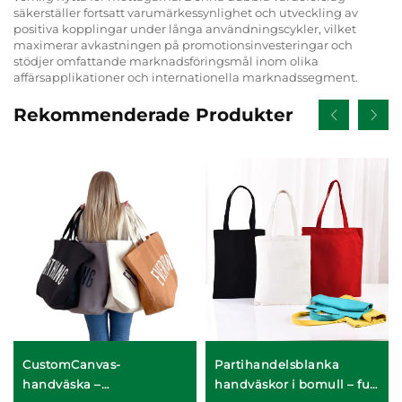
säkerställer fortsatt varumärkessynlighet och utveckling av
positiva kopplingar under långa användningscykler, vilket
maximerar avkastningen på promotionsinvesteringar och
stödjer omfattande marknadsföringsmål inom olika
affärsapplikationer och internationella marknadssegment.
Rekommenderade Produkter
CustomCanvas-
Partihandelsblanka
handväska –
handväskor i bomull – full