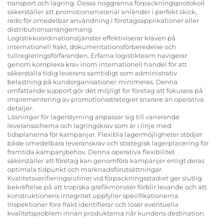
transport och lagring. Dessa noggranna förpackningsprotokoll
säkerställer att promotionsmaterial anländer i perfekt skick,
redo för omedelbar användning i företagsapplikationer eller
distributionsarrangemang.
Logistikkoordinationstjänster effektiviserar kraven på
internationell frakt, dokumentationsförberedelse och
tullregleringsförfaranden. Erfarna logistikteam navigerar
genom komplexa krav inom internationell handel för att
säkerställa tidig leverans samtidigt som administrativ
belastning på kundorganisationer minimeras. Denna
omfattande support gör det möjligt for företag att fokusera på
implementering av promotionsstrategier snarare än operativa
detaljer.
Lösningar för lagerstyrning anpassar sig till varierande
leveransschema och lagringskrav som är i linje med
tidsplanerna för kampanjer. Flexibla lagermöjligheter stödjer
både omedelbara leveranskrav och strategisk lagerplacering för
framtida kampanjbehov. Denna operativa flexibilitet
säkerställer att företag kan genomföra kampanjer enligt deras
optimala tidpunkt och marknadsförutsättningar.
Kvalitetsverifieringsrutiner vid förpackningsstadiet ger slutlig
bekräftelse på att tropiska grafikmönster förblir levande och att
konstruktionens integritet uppfyller specifikationerna.
Inspektioner före frakt identifierar och löser eventuella
kvalitetsproblem innan produkterna når kundens destination.