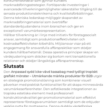
konkurrensfördelar som gynnar kunders
marknadsföringsstrategier. Fortlöpande investeringar i
avancerade tillverkningsmöjligheter säkerställer tillgång till de
senaste produktionsteknikerna och kvalitetsförbättringar.
Denna tekniska ledarskap möjliggör skapandet av
marknadsföringsmaterial som överträffar
standarderbjudandena inom branschen och ger en
exceptionell varumärkesrepresentation.
Hållbar tillverkning är i linje med initiativ för företagssocialt
ansvar, samtidigt som produktionseffektiviteten och
kostnadseffektiviteten bibehålls. Miljöansvar visar på ett
engagemang för ansvarsfulla affärspraktiker som stödjer
kunders hållbarhetsmål. Dessa operativa principer skapar en
värdejustering som sträcker sig bortom rent transaktionella
relationer och stödjer långsiktiga affärspartnerskap.
Slutsats
Den
Anpassad sydd icke-vävd kassabag med tydligt tropiskt
grafiskt mönster – Utmärkande märkta produkter för B2B
utgör
en strategisk promotionslösning som kombinerar visuell
påverkan med praktisk funktionalitet för att skapa minnesvärda
varumärkeserfarenheter. Den sofistikerade integrationen av
tropiska estetiska element med professionell
konstruktionskvalitet ger promotionsmaterial som effektivt
representerar företagsvarumärken samtidigt som de erbjuder
verklig nytta för mottagarna. Denna dubbla värdeförslag