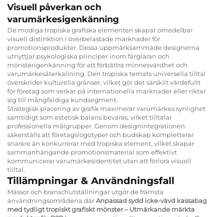
Visuell påverkan och
varumärkesigenkänning
De modiga tropiska grafiska elementen skapar omedelbar
visuell distinktion i överbelastade marknader för
promotionsprodukter. Dessa uppmärksammade designerna
utnyttjar psykologiska principer inom färgläran och
mönsterigenkänning för att förbättra minnesvärdhet och
varumärkesåterkallning. Den tropiska temats universella tilltal
överskrider kulturella gränser, vilket gör det särskilt värdefullt
för företag som verkar på internationella marknader eller riktar
sig till mångfaldiga kundsegment.
Strategisk placering av grafik maximerar varumärkes synlighet
samtidigt som estetisk balans bevaras, vilket tilltalar
professionella målgrupper. Genom designintegrationen
säkerställs att företagslogotyper och budskap kompletterar
snarare än konkurrerar med tropiska element, vilket skapar
sammanhängande promotionsmaterial som effektivt
kommunicerar varumärkesidentitet utan att förlora visuell
tilltal.
Tillämpningar & Användningsfall
Mässor och branschutställningar utgör de främsta
användningsområdena där
Anpassad sydd icke-vävd kassabag
med tydligt tropiskt grafiskt mönster – Utmärkande märkta