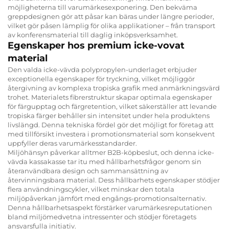
möjligheterna till varumärkesexponering. Den bekväma
greppdesignen gör att påsar kan bäras under längre perioder,
vilket gör påsen lämplig för olika applikationer – från transport
av konferensmaterial till daglig inköpsverksamhet.
Egenskaper hos premium icke-vovat
material
Den valda icke-vävda polypropylen-underlaget erbjuder
exceptionella egenskaper för tryckning, vilket möjliggör
återgivning av komplexa tropiska grafik med anmärkningsvärd
trohet. Materialets fibrerstruktur skapar optimala egenskaper
för färgupptag och färgretention, vilket säkerställer att levande
tropiska färger behåller sin intensitet under hela produktens
livslängd. Denna tekniska fördel gör det möjligt for företag att
med tillförsikt investera i promotionsmaterial som konsekvent
uppfyller deras varumärkesstandarder.
Miljöhänsyn påverkar alltmer B2B-köpbeslut, och denna icke-
vävda kassakasse tar itu med hållbarhetsfrågor genom sin
återanvändbara design och sammansättning av
återvinningsbara material. Dess hållbarhets egenskaper stödjer
flera användningscykler, vilket minskar den totala
miljöpåverkan jämfört med engångs-promotionsalternativ.
Denna hållbarhetsaspekt förstärker varumärkesreputationen
bland miljömedvetna intressenter och stödjer företagets
ansvarsfulla initiativ.