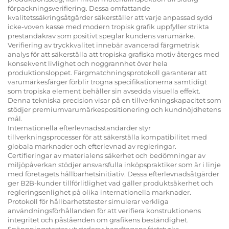
förpackningsverifiering. Dessa omfattande
kvalitetssäkringsåtgärder säkerställer att varje anpassad sydd
icke-voven kasse med modern tropisk grafik uppfyller strikta
prestandakrav som positivt speglar kundens varumärke.
Verifiering av tryckkvalitet innebär avancerad färgmetrisk
analys för att säkerställa att tropiska grafiska motiv återges med
konsekvent livlighet och noggrannhet över hela
produktionsloppet. Färgmatchningsprotokoll garanterar att
varumärkesfärger förblir trogna specifikationerna samtidigt
som tropiska element behåller sin avsedda visuella effekt.
Denna tekniska precision visar på en tillverkningskapacitet som
stödjer premiumvarumärkespositionering och kundnöjdhetens
mål.
Internationella efterlevnadsstandarder styr
tillverkningsprocesser för att säkerställa kompatibilitet med
globala marknader och efterlevnad av regleringar.
Certifieringar av materialens säkerhet och bedömningar av
miljöpåverkan stödjer ansvarsfulla inköpspraktiker som är i linje
med företagets hållbarhetsinitiativ. Dessa efterlevnadsåtgärder
ger B2B-kunder tillförlitlighet vad gäller produktsäkerhet och
regleringsenlighet på olika internationella marknader.
Protokoll för hållbarhetstester simulerar verkliga
användningsförhållanden för att verifiera konstruktionens
integritet och påståenden om grafikens beständighet.
Spännningstester utvärderar handtagens fäststyrka,