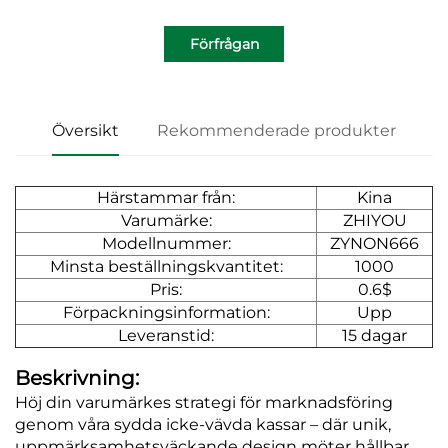
Förfrågan
Översikt
Rekommenderade produkter
Härstammar från:
Kina
Varumärke:
ZHIYOU
Modellnummer:
ZYNON666
Minsta beställningskvantitet:
1000
Pris:
0.6$
Förpackningsinformation:
Upp
Leveranstid:
15 dagar
Beskrivning:
Höj din varumärkes strategi för marknadsföring
genom våra sydda icke-vävda kassar – där unik,
uppmärksamhetsväckande design möter hållbar