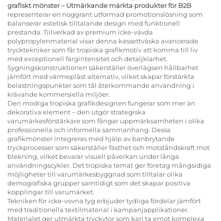
grafiskt mönster – Utmärkande märkta produkter för B2B
representerar en noggrant utformad promotionslösning som
balanserar estetisk tilltalande design med funktionell
prestanda. Tillverkad av premium icke-vävda
polypropylenmaterial visar denna kassettväska avancerade
trycktekniker som får tropiska grafikmotiv att komma till liv
med exceptionell färgintensitet och detaljklarhet.
Sygningskonstruktionen säkerställer överlägsen hållbarhet
jämfört med värmeplåst alternativ, vilket skapar förstärkta
belastningspunkter som tål återkommande användning i
krävande kommersiella miljöer.
Den modiga tropiska grafikdesignen fungerar som mer än
dekorativa element – den utgör strategiska
varumärkesförstärkare som fångar uppmärksamheten i olika
professionella och informella sammanhang. Dessa
grafikmönster integreras med hjälp av banbrytande
tryckprocesser som säkerställer fästhet och motståndskraft mot
blekning, vilket bevarar visuell påverkan under långa
användningscykler. Det tropiska temat ger företag mångsidiga
möjligheter till varumärkesbyggnad som tilltalar olika
demografiska grupper samtidigt som det skapar positiva
kopplingar till varumärket.
Tekniken för icke-vovna tyg erbjuder tydliga fördelar jämfört
med traditionella textilmaterial i kampanjapplikationer.
Materialet ger utmärkta tryckytor som kan ta emot komplexa