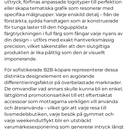
uttryck, förfinas anpassade logotyper till perfektion
eller skapa tematiska grafik som resonerar med
specifika målgrupper. Varje enskild detalj – från de
förstärkta, sydda handtagen som är konstruerade
för tunga laster till den högupplösta
färgtryckningen i full färg som fångar varje nyans av
din design – utförs med exakt hantverksmässig
precision, vilket säkerställer att den slutgiltiga
produkten är lika pålitlig som den är visuellt
imponerande.
För sofistikerade B2B-köpare representerar dessa
distinkta designelement en avgörande
differentieringsfaktor på överbelastade marknader.
De omvandlar vad annars skulle kunna bli en enkel,
lättglömd promotionsartikel till ett eftertraktat
accessoar som mottagarna verkligen vill använda
och återanvända – vilket gör att varje resa till
livsmedelsbutiken, varje besök på gymmet och
varje weekendutflykt blir en utsträckt
varumärkesexponering som genererar intryck långt