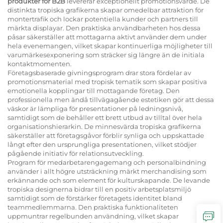
produkter för B2B
levererar exceptionellt promotionsvärde. De
distinkta tropiska grafikerna skapar omedelbar attraktion för
montertrafik och lockar potentiella kunder och partners till
märkta displayar. Den praktiska användbarheten hos dessa
påsar säkerställer att mottagarna aktivt använder dem under
hela evenemangen, vilket skapar kontinuerliga möjligheter till
varumärkesexponering som sträcker sig längre än de initiala
kontaktmomenten.
Företagsbaserade givningsprogram drar stora fördelar av
promotionsmaterial med tropisk tematik som skapar positiva
emotionella kopplingar till mottagande företag. Den
professionella men ändå tillvägagående estetiken gör att dessa
väskor är lämpliga för presentationer på ledningsnivå,
samtidigt som de behåller ett brett utbud av tilltal över hela
organisationshierarkin. De minnesvärda tropiska grafikerna
säkerställer att företagsgåvor förblir synliga och uppskattade
långt efter den ursprungliga presentationen, vilket stödjer
pågående initiativ för relationsutveckling.
Program för medarbetarengagemang och personalbindning
använder i allt högre utsträckning märkt merchandising som
erkännande och som element för kulturskapande. De levande
tropiska designerna bidrar till en positiv arbetsplatsmiljö
samtidigt som de förstärker företagets identitet bland
teammedlemmarna. Den praktiska funktionaliteten
uppmuntrar regelbunden användning, vilket skapar