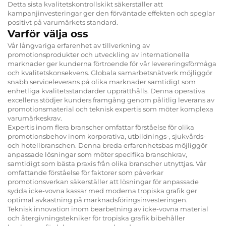
Detta sista kvalitetskontrollskikt säkerställer att
kampanjinvesteringar ger den förväntade effekten och speglar
positivt på varumärkets standard.
Varför välja oss
Vår långvariga erfarenhet av tillverkning av
promotionsprodukter och utveckling av internationella
marknader ger kunderna förtroende för vår levereringsförmåga
och kvalitetskonsekvens. Globala samarbetsnätverk möjliggör
snabb serviceleverans på olika marknader samtidigt som
enhetliga kvalitetsstandarder upprätthålls. Denna operativa
excellens stödjer kunders framgång genom pålitlig leverans av
promotionsmaterial och teknisk expertis som möter komplexa
varumärkeskrav.
Expertis inom flera branscher omfattar förståelse för olika
promotionsbehov inom korporativa, utbildnings-, sjukvårds-
och hotellbranschen. Denna breda erfarenhetsbas möjliggör
anpassade lösningar som möter specifika branschkrav,
samtidigt som bästa praxis från olika branscher utnyttjas. Vår
omfattande förståelse för faktorer som påverkar
promotionsverkan säkerställer att lösningar för anpassade
sydda icke-vovna kassar med moderna tropiska grafik ger
optimal avkastning på marknadsföringsinvesteringen.
Teknisk innovation inom bearbetning av icke-vovna material
och återgivningstekniker för tropiska grafik bibehåller