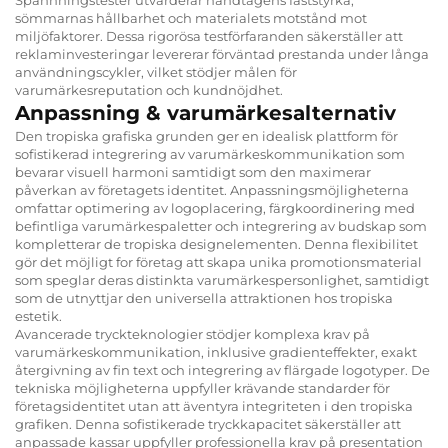
sömmarnas hållbarhet och materialets motstånd mot
miljöfaktorer. Dessa rigorösa testförfaranden säkerställer att
reklaminvesteringar levererar förväntad prestanda under långa
användningscykler, vilket stödjer målen för
varumärkesreputation och kundnöjdhet.
Anpassning & varumärkesalternativ
Den tropiska grafiska grunden ger en idealisk plattform för
sofistikerad integrering av varumärkeskommunikation som
bevarar visuell harmoni samtidigt som den maximerar
påverkan av företagets identitet. Anpassningsmöjligheterna
omfattar optimering av logoplacering, färgkoordinering med
befintliga varumärkespaletter och integrering av budskap som
kompletterar de tropiska designelementen. Denna flexibilitet
gör det möjligt for företag att skapa unika promotionsmaterial
som speglar deras distinkta varumärkespersonlighet, samtidigt
som de utnyttjar den universella attraktionen hos tropiska
estetik.
Avancerade tryckteknologier stödjer komplexa krav på
varumärkeskommunikation, inklusive gradienteffekter, exakt
återgivning av fin text och integrering av flärgade logotyper. De
tekniska möjligheterna uppfyller krävande standarder för
företagsidentitet utan att äventyra integriteten i den tropiska
grafiken. Denna sofistikerade tryckkapacitet säkerställer att
anpassade kassar uppfyller professionella krav på presentation