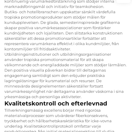
kontinuerlig varumärkesförstärkning som stödjer interna
marknadsföringsmål och initiativ för teamkohesion.
Butiks- och hotellbranschen uppskattar särskilt värdefulla
tropiska promotionsprodukter som stödjer målen för
kundupplevelsen. De glada, semesterinspirerade grafikerna
skapar positiva varumärkesassociationer som förstärker
kundnöjdheten och lojaliteten. Den slitstarka konstruktionen
säkerställer att dessa promotionsartiklar fortsätter att
representera varumärkena effektivt i olika kundmiljöer, från
kontorsmiljöer till fritidsaktiviteter.
Utbildningsinstitutioner och utbildningsorganisationer
använder tropiska promotionsmaterial för att skapa
välkomnande och energiladdade miljöer som stödjer lärmålen.
Den positiva visuella påverkan bidrar till deltagarnas
engagemang samtidigt som den erbjuder praktiska
lagringslösningar för kursmaterial och resurser. De
minnesvärda designelementen säkerställer fortsatt
varumärkessynlighet när deltagarna använder väskorna i sina
yrkesmässiga och personliga aktiviteter.
Kvalitetskontroll och efterlevnad
Tillverkningsmässig excellens börjar med rigorösa
materialvalprocesser som utvärderar fiberkonsekvens,
tryckbarhet och hållbarhetskaraktäristika för icke-vovna
underlag. Kvalitetskontrollprotokoll omfattar varje
produktionssteg, från initial materialinspektion till slutlig