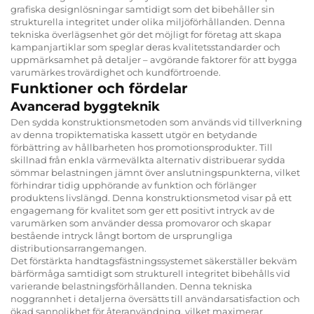
grafiska designlösningar samtidigt som det bibehåller sin
strukturella integritet under olika miljöförhållanden. Denna
tekniska överlägsenhet gör det möjligt for företag att skapa
kampanjartiklar som speglar deras kvalitetsstandarder och
uppmärksamhet på detaljer – avgörande faktorer för att bygga
varumärkes trovärdighet och kundförtroende.
Funktioner och fördelar
Avancerad byggteknik
Den sydda konstruktionsmetoden som används vid tillverkning
av denna tropiktematiska kassett utgör en betydande
förbättring av hållbarheten hos promotionsprodukter. Till
skillnad från enkla värmevälkta alternativ distribuerar sydda
sömmar belastningen jämnt över anslutningspunkterna, vilket
förhindrar tidig upphörande av funktion och förlänger
produktens livslängd. Denna konstruktionsmetod visar på ett
engagemang för kvalitet som ger ett positivt intryck av de
varumärken som använder dessa promovaror och skapar
bestående intryck långt bortom de ursprungliga
distributionsarrangemangen.
Det förstärkta handtagsfästningssystemet säkerställer bekväm
bärförmåga samtidigt som strukturell integritet bibehålls vid
varierande belastningsförhållanden. Denna tekniska
noggrannhet i detaljerna översätts till användarsatisfaction och
ökad sannolikhet för återanvändning, vilket maximerar