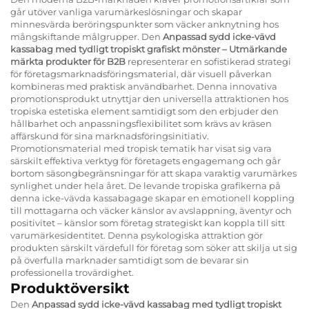
går utöver vanliga varumärkeslösningar och skapar
minnesvärda beröringspunkter som väcker anknytning hos
mångskiftande målgrupper. Den
Anpassad sydd icke-vävd
kassabag med tydligt tropiskt grafiskt mönster – Utmärkande
märkta produkter för B2B
representerar en sofistikerad strategi
för företagsmarknadsföringsmaterial, där visuell påverkan
kombineras med praktisk användbarhet. Denna innovativa
promotionsprodukt utnyttjar den universella attraktionen hos
tropiska estetiska element samtidigt som den erbjuder den
hållbarhet och anpassningsflexibilitet som krävs av kräsen
affärskund för sina marknadsföringsinitiativ.
Promotionsmaterial med tropisk tematik har visat sig vara
särskilt effektiva verktyg för företagets engagemang och går
bortom säsongbegränsningar för att skapa varaktig varumärkes
synlighet under hela året. De levande tropiska grafikerna på
denna icke-vävda kassabagage skapar en emotionell koppling
till mottagarna och väcker känslor av avslappning, äventyr och
positivitet – känslor som företag strategiskt kan koppla till sitt
varumärkesidentitet. Denna psykologiska attraktion gör
produkten särskilt värdefull för företag som söker att skilja ut sig
på överfulla marknader samtidigt som de bevarar sin
professionella trovärdighet.
Produktöversikt
Den
Anpassad sydd icke-vävd kassabag med tydligt tropiskt