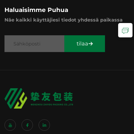
Haluaisimme Puhua
Näe kaikki käyttäjiesi tiedot yhdessä paikassa
tilaa