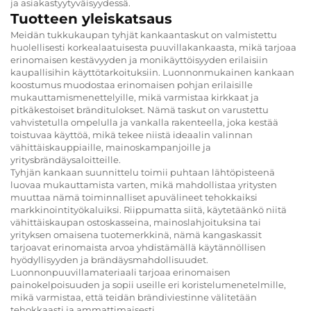
ja asiakastyytyväisyydessä.
Tuotteen yleiskatsaus
Meidän tukkukaupan tyhjät kankaantaskut on valmistettu
huolellisesti korkealaatuisesta puuvillakankaasta, mikä tarjoaa
erinomaisen kestävyyden ja monikäyttöisyyden erilaisiin
kaupallisihin käyttötarkoituksiin. Luonnonmukainen kankaan
koostumus muodostaa erinomaisen pohjan erilaisille
mukauttamismenettelyille, mikä varmistaa kirkkaat ja
pitkäkestoiset bränditulokset. Nämä taskut on varustettu
vahvistetulla ompelulla ja vankalla rakenteella, joka kestää
toistuvaa käyttöä, mikä tekee niistä ideaalin valinnan
vähittäiskauppiaille, mainoskampanjoille ja
yritysbrändäysaloitteille.
Tyhjän kankaan suunnittelu toimii puhtaan lähtöpisteenä
luovaa mukauttamista varten, mikä mahdollistaa yritysten
muuttaa nämä toiminnalliset apuvälineet tehokkaiksi
markkinointityökaluiksi. Riippumatta siitä, käytetäänkö niitä
vähittäiskaupan ostoskasseina, mainoslahjoituksina tai
yrityksen omaisena tuotemerkkinä, nämä kangaskassit
tarjoavat erinomaista arvoa yhdistämällä käytännöllisen
hyödyllisyyden ja brändäysmahdollisuudet.
Luonnonpuuvillamateriaali tarjoaa erinomaisen
painokelpoisuuden ja sopii useille eri koristelumenetelmille,
mikä varmistaa, että teidän brändiviestinne välitetään
tehokkaasti ja ammattimaisesti.