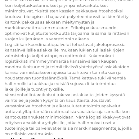
kun kuljetuskustannukset ja ympäristövaikutukset
minimoituvat. Yksittäisten kassien pakkausvaihtoehdoiksi
kuuluvat biologisesti hajoavat polyeteenipussit tai kierrätetty
kartonkipakkaus asiakkaan mieltymysten ja
markkinavaatimusten mukaan. Erikoispakkausmuodot
optimoivat kuljetustehokkuutta tarjoamalla samalla riittävän
suojan kuljetuksen ja varastoinnin aikana.
Logistiikan koordinaatiopalvelut tehostavat jakeluprosessia
kansainvälisille asiakkaille, mukaan lukien tulliasiakirjojen
valmistelu ja kuljetustapojen optimointi. Kokemukset
logistiikkatiimimme ymmärtää kansainvälisen kaupan
monimutkaisuudet ja toimii tiiviissä yhteistyössä asiakkaiden
kanssa varmistaakseen ajoissa tapahtuvan toimituksen ja
noudattavan tuontisäännöksiä. Tämä kattava tuki vähentää
hallinnollista taakkaa ja edistää sujuvaa liiketoimintaa
jakelijoille ja tuontiyrityksille.
Varastonhallintaratkaisut tukevat asiakkaita, joiden kysyntä
vaihtelee ja joiden kysyntä on kausittaista. Joustavat
varastointivaihtoehdot ja aikataulutetut toimituspalvelut
auttavat ylläpitämään optimaalisia varastotasoja samalla kun
kantokustannukset minimoidaan. Nämä logistiikkakyvyt ovat
erityisen arvokkaita yrityksille, jotka hallinnoivat useita
tuotelinjoja tai palvelevat erilaisia markkinasegmenttejä, joilla
on erilaisia vaatimuksia.