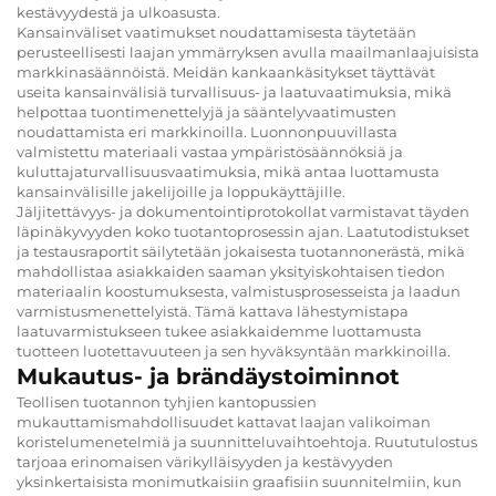
kestävyydestä ja ulkoasusta.
Kansainväliset vaatimukset noudattamisesta täytetään
perusteellisesti laajan ymmärryksen avulla maailmanlaajuisista
markkinasäännöistä. Meidän kankaankäsitykset täyttävät
useita kansainvälisiä turvallisuus- ja laatuvaatimuksia, mikä
helpottaa tuontimenettelyjä ja sääntelyvaatimusten
noudattamista eri markkinoilla. Luonnonpuuvillasta
valmistettu materiaali vastaa ympäristösäännöksiä ja
kuluttajaturvallisuusvaatimuksia, mikä antaa luottamusta
kansainvälisille jakelijoille ja loppukäyttäjille.
Jäljitettävyys- ja dokumentointiprotokollat varmistavat täyden
läpinäkyvyyden koko tuotantoprosessin ajan. Laatutodistukset
ja testausraportit säilytetään jokaisesta tuotannonerästä, mikä
mahdollistaa asiakkaiden saaman yksityiskohtaisen tiedon
materiaalin koostumuksesta, valmistusprosesseista ja laadun
varmistusmenettelyistä. Tämä kattava lähestymistapa
laatuvarmistukseen tukee asiakkaidemme luottamusta
tuotteen luotettavuuteen ja sen hyväksyntään markkinoilla.
Mukautus- ja brändäystoiminnot
Teollisen tuotannon tyhjien kantopussien
mukauttamismahdollisuudet kattavat laajan valikoiman
koristelumenetelmiä ja suunnitteluvaihtoehtoja. Ruututulostus
tarjoaa erinomaisen värikylläisyyden ja kestävyyden
yksinkertaisista monimutkaisiin graafisiin suunnitelmiin, kun