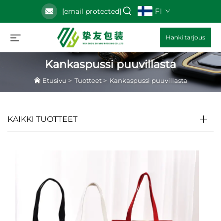
FI
[email protected]
Hanki tarjous
Kankaspussi puuvillasta
Etusivu
>
Tuotteet
>
Kankaspussi puuvillasta
KAIKKI TUOTTEET