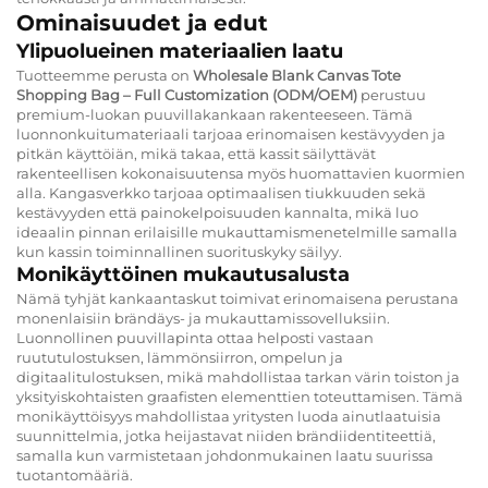
Ominaisuudet ja edut
Ylipuolueinen materiaalien laatu
Tuotteemme perusta on
Wholesale Blank Canvas Tote
Shopping Bag – Full Customization (ODM/OEM)
perustuu
premium-luokan puuvillakankaan rakenteeseen. Tämä
luonnonkuitumateriaali tarjoaa erinomaisen kestävyyden ja
pitkän käyttöiän, mikä takaa, että kassit säilyttävät
rakenteellisen kokonaisuutensa myös huomattavien kuormien
alla. Kangasverkko tarjoaa optimaalisen tiukkuuden sekä
kestävyyden että painokelpoisuuden kannalta, mikä luo
ideaalin pinnan erilaisille mukauttamismenetelmille samalla
kun kassin toiminnallinen suorituskyky säilyy.
Monikäyttöinen mukautusalusta
Nämä tyhjät kankaantaskut toimivat erinomaisena perustana
monenlaisiin brändäys- ja mukauttamissovelluksiin.
Luonnollinen puuvillapinta ottaa helposti vastaan
ruututulostuksen, lämmönsiirron, ompelun ja
digitaalitulostuksen, mikä mahdollistaa tarkan värin toiston ja
yksityiskohtaisten graafisten elementtien toteuttamisen. Tämä
monikäyttöisyys mahdollistaa yritysten luoda ainutlaatuisia
suunnittelmia, jotka heijastavat niiden brändiidentiteettiä,
samalla kun varmistetaan johdonmukainen laatu suurissa
tuotantomääriä.