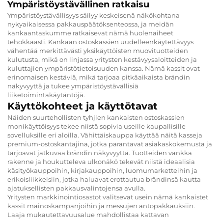
Ympäristöystävällinen ratkaisu
Ympäristöystävällisyys säilyy keskeisenä näkökohtana
nykyaikaisessa pakkauspäätöksenteossa, ja meidän
kankaantaskumme ratkaisevat nämä huolenaiheet
tehokkaasti. Kankaan ostoskassien uudelleenkäytettävyys
vähentää merkittävästi yksikäyttöisten muovituotteiden
kulutusta, mikä on linjassa yritysten kestävyysaloitteiden ja
kuluttajien ympäristötietoisuuden kanssa. Nämä kassit ovat
erinomaisen kestäviä, mikä tarjoaa pitkäaikaista brändin
näkyvyyttä ja tukee ympäristöystävällisiä
liiketoimintakäytäntöjä.
Käyttökohteet ja käyttötavat
Näiden suurtehollisten tyhjien kankaisten ostoskassien
monikäyttöisyys tekee niistä sopivia useille kaupallisille
sovelluksille eri aloilla. Vähittäiskauppa käyttää näitä kasseja
premium-ostoskantajina, jotka parantavat asiakaskokemusta ja
tarjoavat jatkuvaa brändin näkyvyyttä. Tuotteiden vankka
rakenne ja houkutteleva ulkonäkö tekevät niistä ideaalisia
käsityökauppoihin, kirjakauppoihin, luomumarketteihin ja
erikoisliikkeisiin, jotka haluavat erottautua brändinsä kautta
ajatuksellisten pakkausvalintojensa avulla.
Yritysten markkinointiosastot valitsevat usein nämä kankaistet
kassit mainoskampanjoihin ja messujen antopakkauksiin.
Laaja mukautettavuusalue mahdollistaa kattavan