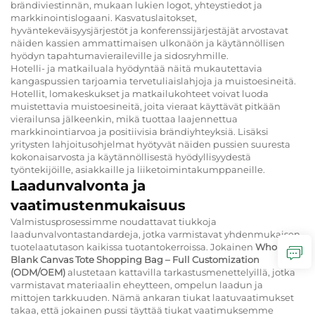
brändiviestinnän, mukaan lukien logot, yhteystiedot ja
markkinointislogaani. Kasvatuslaitokset,
hyväntekeväisyysjärjestöt ja konferenssijärjestäjät arvostavat
näiden kassien ammattimaisen ulkonäön ja käytännöllisen
hyödyn tapahtumavieraileville ja sidosryhmille.
Hotelli- ja matkailuala hyödyntää näitä mukautettavia
kangaspussien tarjoamia tervetuliaislahjoja ja muistoesineitä.
Hotellit, lomakeskukset ja matkailukohteet voivat luoda
muistettavia muistoesineitä, joita vieraat käyttävät pitkään
vierailunsa jälkeenkin, mikä tuottaa laajennettua
markkinointiarvoa ja positiivisia brändiyhteyksiä. Lisäksi
yritysten lahjoitusohjelmat hyötyvät näiden pussien suuresta
kokonaisarvosta ja käytännöllisestä hyödyllisyydestä
työntekijöille, asiakkaille ja liiketoimintakumppaneille.
Laadunvalvonta ja
vaatimustenmukaisuus
Valmistusprosessimme noudattavat tiukkoja
laadunvalvontastandardeja, jotka varmistavat yhdenmukaisen
tuotelaatutason kaikissa tuotantokerroissa. Jokainen
Wholesale
Blank Canvas Tote Shopping Bag – Full Customization
(ODM/OEM)
alustetaan kattavilla tarkastusmenettelyillä, jotka
varmistavat materiaalin eheytteen, ompelun laadun ja
mittojen tarkkuuden. Nämä ankaran tiukat laatuvaatimukset
takaa, että jokainen pussi täyttää tiukat vaatimuksemme