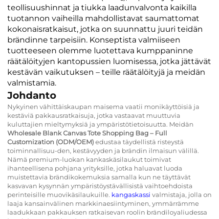
teollisuushinnat ja tiukka laadunvalvonta kaikilla
tuotannon vaiheilla mahdollistavat saumattomat
kokonaisratkaisut, jotka on suunnattu juuri teidän
brändinne tarpeisiin. Konseptista valmiiseen
tuotteeseen olemme luotettava kumppaninne
räätälöityjen kantopussien luomisessa, jotka jättävät
kestävän vaikutuksen – teille räätälöityjä ja meidän
valmistamia.
Johdanto
Nykyinen vähittäiskaupan maisema vaatii monikäyttöisiä ja
kestäviä pakkausratkaisuja, jotka vastaavat muuttuvia
kuluttajien mieltymyksiä ja ympäristötietoisuutta. Meidän
Wholesale Blank Canvas Tote Shopping Bag – Full
Customization (ODM/OEM)
edustaa täydellistä risteystä
toiminnallisuu-den, kestävyyden ja brändin ilmaisun välillä.
Nämä premium-luokan kankaskäsilaukut toimivat
ihanteellisena pohjana yrityksille, jotka haluavat luoda
muistettavia brändikokemuksia samalla kun ne täyttävät
kasvavan kysynnän ympäristöystävällisistä vaihtoehdoista
perinteisille muovikäsilaukuille.
kangaskassi
valmistaja, jolla on
laaja kansainvälinen markkinaesiintyminen, ymmärrämme
laadukkaan pakkauksen ratkaisevan roolin brändiloyaliudessa