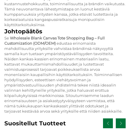
kustannustehokkuutta, toiminnallisuutta ja brändin vaikutusta.
Tämä neuvonantava lähestymistapa on luonut kestäviä
kumppanuuksia yritysten kanssa, jotka etsivät luotettavia ja
korkealaatuisia kangaspussiratkaisuja monipuolisiin
käyttötarkoituksiinsa.
Johtopäätös
Se
Wholesale Blank Canvas Tote Shopping Bag – Full
Customization (ODM/OEM)
edustaa erinomaista
mahdollisuutta yrityksille vahvistaa brändinsä näkyvyyttä
samalla kun tuetaan ympäristöystävällisyyden tavoitteita.
Näiden kankas-kassien erinomainen materiaalin laatu,
kattavat mukauttamismahdollisuudet ja luotettavat
valmistusprosessit tarjoavat poikkeuksellista arvoa
monenlaisiin kaupallisihin käyttötarkoituksiin. Toiminnallisen
hyödyllisyyden, esteettisen viehätysvoiman ja
ympäristövastuullisuuden yhdistelmä tekee niistä ideaalin
valinnan kehittyneille yrityksille, jotka haluavat erottua
kilpailukykyisissä markkinoissa. Sitoutumisemme laadun
erinomaisuuteen ja asiakastyytyväisyyteen varmistaa, että
nämä tukkukaupan kankaskassit ylittävät odotukset ja
tarjoavat kestävää arvoa sekä yrityksille että niiden asiakkaille.
Suositellut Tuotteet