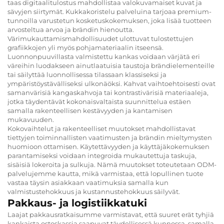
taas digitaalitulostus mahdollistaa valokuvamaiset kuvat ja
sävyjen siirtymät. Kukkakoristelu palveluina tarjoaa premium-
tunnoilla varustetun kosketuskokemuksen, joka lisää tuotteen
arvosteltua arvoa ja brändin hienoutta.
Värimukauttamismahdollisuudet ulottuvat tulostettujen
grafiikkojen yli myös pohjamateriaalin itseensä.
Luonnonpuuvillasta valmistettu kankas voidaan värjätä eri
väreihin luodakseen ainutlaatuisia taustoja brändielementeille
tai säilyttää luonnollisessa tilassaan klassiseksi ja
ympäristöystävälliseksi ulkonäöksi. Kahvat vaihtoehtoisesti ovat
samanvärisiä kangaskahvoja tai kontrastivärisiä materiaaleja,
jotka täydentävät kokonaisvaltaista suunnittelua estäen
samalla rakenteellisen kestävyyden ja kantamisen
mukavuuden.
Kokovaihtelut ja rakenteelliset muutokset mahdollistavat
tiettyjen toiminnallisten vaatimusten ja brändin mieltymysten
huomioon ottamisen. Käytettävyyden ja käyttäjäkokemuksen
parantamiseksi voidaan integroida mukautettuja taskuja,
sisäisiä lokeroita ja sulkuja. Nämä muutokset toteutetaan ODM-
palvelujemme kautta, mikä varmistaa, että lopullinen tuote
vastaa täysin asiakkaan vaatimuksia samalla kun
valmistustehokkuus ja kustannustehokkuus säilyvät.
Pakkaus- ja logistiikkatuki
Laajat pakkausratkaisumme varmistavat, että suuret erät tyhjiä
kankaista ostoskassia saapuvat täydellisessä kunnossa, samalla