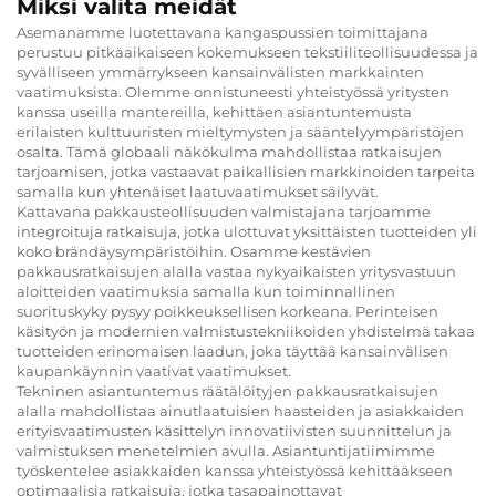
Miksi valita meidät
Asemanamme luotettavana kangaspussien toimittajana
perustuu pitkäaikaiseen kokemukseen tekstiiliteollisuudessa ja
syvälliseen ymmärrykseen kansainvälisten markkainten
vaatimuksista. Olemme onnistuneesti yhteistyössä yritysten
kanssa useilla mantereilla, kehittäen asiantuntemusta
erilaisten kulttuuristen mieltymysten ja sääntelyympäristöjen
osalta. Tämä globaali näkökulma mahdollistaa ratkaisujen
tarjoamisen, jotka vastaavat paikallisien markkinoiden tarpeita
samalla kun yhtenäiset laatuvaatimukset säilyvät.
Kattavana pakkausteollisuuden valmistajana tarjoamme
integroituja ratkaisuja, jotka ulottuvat yksittäisten tuotteiden yli
koko brändäysympäristöihin. Osamme kestävien
pakkausratkaisujen alalla vastaa nykyaikaisten yritysvastuun
aloitteiden vaatimuksia samalla kun toiminnallinen
suorituskyky pysyy poikkeuksellisen korkeana. Perinteisen
käsityön ja modernien valmistustekniikoiden yhdistelmä takaa
tuotteiden erinomaisen laadun, joka täyttää kansainvälisen
kaupankäynnin vaativat vaatimukset.
Tekninen asiantuntemus räätälöityjen pakkausratkaisujen
alalla mahdollistaa ainutlaatuisien haasteiden ja asiakkaiden
erityisvaatimusten käsittelyn innovatiivisten suunnittelun ja
valmistuksen menetelmien avulla. Asiantuntijatiimimme
työskentelee asiakkaiden kanssa yhteistyössä kehittääkseen
optimaalisia ratkaisuja, jotka tasapainottavat