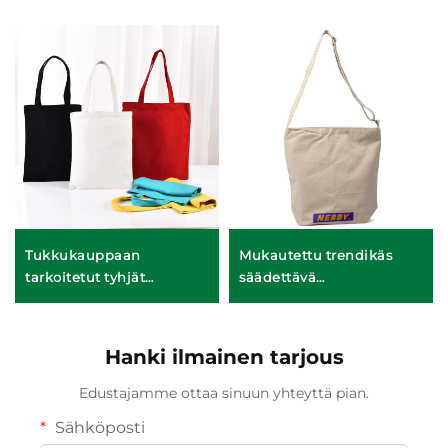
Tukkukauppaan
Mukautettu trendikäs
tarkoitetut tyhjät
säädettävä
kangasmukavat – täysi
ristikkäismukava –
mukautettavuus
mukautetut värit kaduilla
(ODM/OEM)
käytettävään muotityyliin
Hanki ilmainen tarjous
Edustajamme ottaa sinuun yhteyttä pian.
Sähköposti