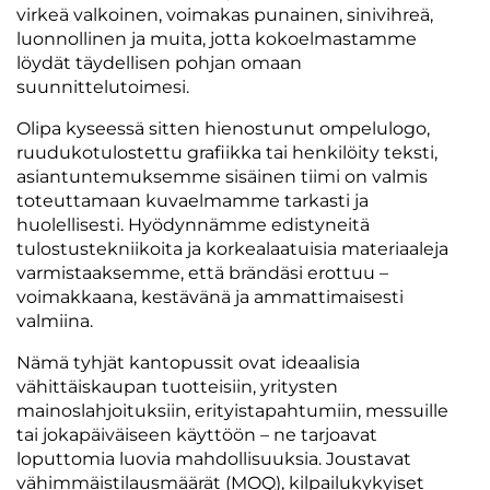
virkeä valkoinen, voimakas punainen, sinivihreä,
luonnollinen ja muita, jotta kokoelmastamme
löydät täydellisen pohjan omaan
suunnittelutoimesi.
Olipa kyseessä sitten hienostunut ompelulogo,
ruudukotulostettu grafiikka tai henkilöity teksti,
asiantuntemuksemme sisäinen tiimi on valmis
toteuttamaan kuvaelmamme tarkasti ja
huolellisesti. Hyödynnämme edistyneitä
tulostustekniikoita ja korkealaatuisia materiaaleja
varmistaaksemme, että brändäsi erottuu –
voimakkaana, kestävänä ja ammattimaisesti
valmiina.
Nämä tyhjät kantopussit ovat ideaalisia
vähittäiskaupan tuotteisiin, yritysten
mainoslahjoituksiin, erityistapahtumiin, messuille
tai jokapäiväiseen käyttöön – ne tarjoavat
loputtomia luovia mahdollisuuksia. Joustavat
vähimmäistilausmäärät (MOQ), kilpailukykyiset