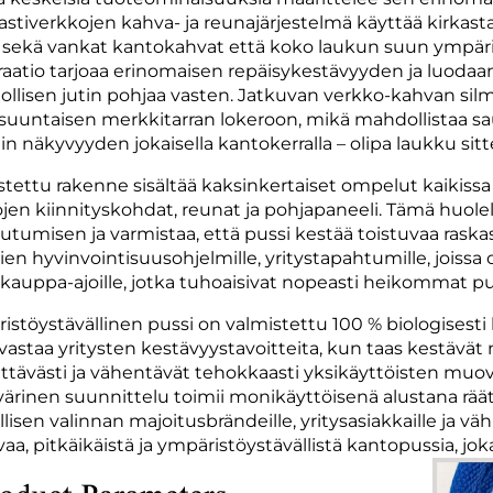
astiverkkojen kahva- ja reunajärjestelmä käyttää kirkas
 sekä vankat kantokahvat että koko laukun suun ympäril
raatio tarjoaa erinomaisen repäisykestävyyden ja luodaa
ollisen jutin pohjaa vasten. Jatkuvan verkko-kahvan silmu
suuntaisen merkkitarran lokeroon, mikä mahdollistaa 
in näkyvyyden jokaisella kantokerralla – olipa laukku sitte
stettu rakenne sisältää kaksinkertaiset ompelut kaikissa k
jen kiinnityskohdat, reunat ja pohjapaneeli. Tämä huolel
utumisen ja varmistaa, että pussi kestää toistuvaa raskas
ien hyvinvointisuusohjelmille, yritystapahtumille, joissa os
kauppa-ajoille, jotka tuhoaisivat nopeasti heikommat pu
istöystävällinen pussi on valmistettu 100 % biologisesti 
vastaa yritysten kestävyystavoitteita, kun taas kestävät 
ttävästi ja vähentävät tehokkaasti yksikäyttöisten muovi
värinen suunnittelu toimii monikäyttöisenä alustana räätä
llisen valinnan majoitusbrändeille, yritysasiakkaille ja v
aa, pitkäikäistä ja ympäristöystävällistä kantopussia, jok