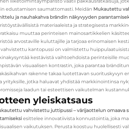
nen liiketoimintaympäristö vaatii pakkausratkaisuja, jot
in edustamisen saumattomasti. Meidän
Mukautettu vahv
ittelu ja nauhakahva brändin näkyvyyden parantamise
istöystävällisistä materiaaleista ja strategisesta markkin
ratkaisu muuttaa perinteisen mainosartikkelien käsitte
istöä arvostaville kuluttajille ja tarjoaa erinomaisen ke
vahvistettu kantopussi on valmistettu huippulaatuisista
inakysyntää kestävistä vaihtoehdoista perinteisille muo
inpistävän visuaalisen kontrastin, joka parantaa bränditun
käsikahvan rakenne takaa luotettavan suorituskyvyn eri
ta yrityksille, jotka haluavat yhdistää markkinointinsa n
omisseja laadun tai esteettisen vaikutelman kustannuk
otteen yleiskatsaus
kautettu vahvistettu juttipussi – värijaottelun omaava
tamiseksi
esittelee innovatiivista konnustointia, joka 
isuaalisen vaikutuksen. Perusta koostuu huolellisesti valit