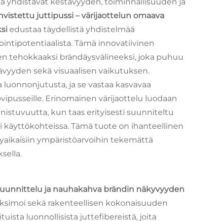
ka yhdistävät kestävyyden, toiminnallisuuden ja
istettu juttipussi – värijaottelun omaava
ksi
edustaa täydellistä yhdistelmää
ointipotentiaalista. Tämä innovatiivinen
en tehokkaaksi brändäysvälineeksi, joka puhuu
stävyyden sekä visuaalisen vaikutuksen.
 luonnonjutusta, ja se vastaa kasvavaa
vipusseille. Erinomainen värijaottelu luodaan
nistuvuutta, kun taas erityisesti suunniteltu
 käyttökohteissa. Tämä tuote on ihanteellinen
ykyaikaisiin ympäristöarvoihin tekemättä
sella.
 suunnittelu ja nauhakahva brändin näkyvyyden
maksimoi sekä rakenteellisen kokonaisuuden
uista luonnollisista juttefibereistä, joita