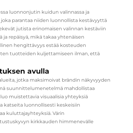
sa luonnonjutin kuidun valinnassa ja
 joka parantaa niiden luonnollista kestävyyttä
ekevät jutista erinomaisen valinnan kestäviin
ä ja repäisyä, mikä takaa yhtenäisen
llinen hengittävyys estää kosteuden
sten tuotteiden kuljettamiseen ilman, että
tuksen avulla
ia alueita, jotka maksimoivat brändin näkyvyyden
Tämä suunnittelumenetelmä mahdollistaa
 luo muistettavia visuaalisia yhteyksiä
a katseita luonnollisesti keskeisiin
aa kuluttajayhteyksiä. Värin
astustuskyvyn kirkkauden himmenevälle