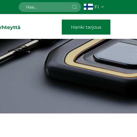
FI
Hanki tarjous
yhteyttä