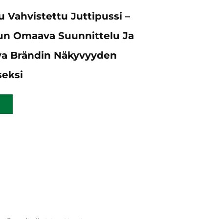
 Vahvistettu Juttipussi –
lun Omaava Suunnittelu Ja
a Brändin Näkyvyyden
eksi
n