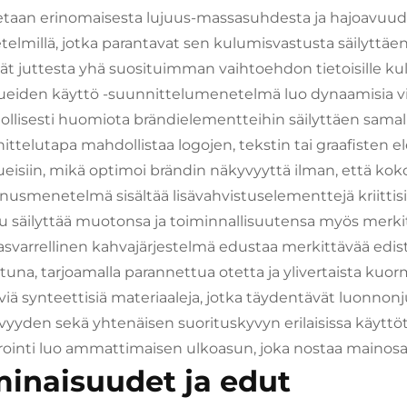
taan erinomaisesta lujuus-massasuhdesta ja hajoavuudesta
elmillä, jotka parantavat sen kulumisvastusta säilyttäen
ät juttesta yhä suosituimman vaihtoehdon tietoisille kulu
lueiden käyttö -suunnittelumenetelmä luo dynaamisia vis
ollisesti huomiota brändielementteihin säilyttäen sama
ttelutapa mahdollistaa logojen, tekstin tai graafisten ele
lueisiin, mikä optimoi brändin näkyvyyttä ilman, että kok
nusmenetelmä sisältää lisävahvistuselementtejä kriittisis
u säilyttää muotonsa ja toiminnallisuutensa myös merki
svarrellinen kahvajärjestelmä edustaa merkittävää edisty
ttuna, tarjoamalla parannettua otetta ja ylivertaista k
viä synteettisiä materiaaleja, jotka täydentävät luonnon
vyyden sekä yhtenäisen suorituskyvyn erilaisissa käyttö
rointi luo ammattimaisen ulkoasun, joka nostaa mainosar
inaisuudet ja edut