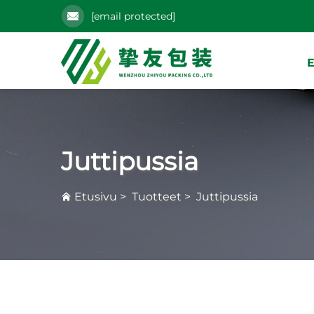
[email protected]
E
Juttipussia
Etusivu
>
Tuotteet
>
Juttipussia