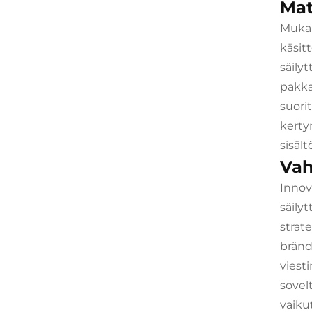
Mat
Mukau
käsit
säily
pakka
suori
kerty
sisält
Vah
Innov
säily
strat
brändi
viest
sovel
vaiku