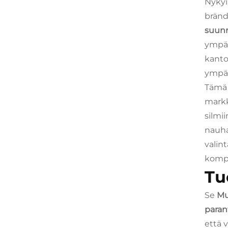
Nykyi
bränd
suunn
ympär
kanto
ympär
Tämä 
markk
silmi
nauha
valin
kompr
Tu
Se
Mu
paran
että v