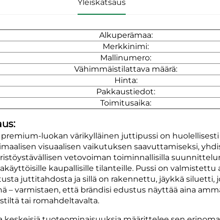
Yleiskatsaus
Alkuperämaa:
Merkkinimi:
Mallinumero:
Vähimmäistilattava määrä:
Hinta:
Pakkaustiedot:
Toimitusaika:
us:
premium-luokan värikylläinen juttipussi on huolellisest
maalisen visuaalisen vaikutuksen saavuttamiseksi, yhd
istöystävällisen vetovoiman toiminnallisilla suunnittelun 
akäyttöisille kaupallisille tilanteille. Pussi on valmiste
usta juttitahdosta ja sillä on rakennettu, jäykkä siluetti
nä – varmistaen, että brändisi edustus näyttää aina ammat
stiltä tai romahdeltavalta.
a keskeisiä tuoteominaisuuksia määrittelee sen erinoma