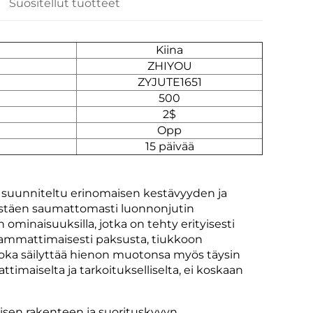
Suositellut tuotteet
Kiina
ZHIYOU
ZYJUTE1651
500
2$
Opp
15 päivää
i suunniteltu erinomaisen kestävyyden ja
istäen saumattomasti luonnonjutin
ominaisuuksilla, jotka on tehty erityisesti
ttu ammattimaisesti paksusta, tiukkoon
, joka säilyttää hienon muotonsa myös täysin
timaiselta ja tarkoitukselliselta, ei koskaan
isen rakenteen ja suorituskyvyn.