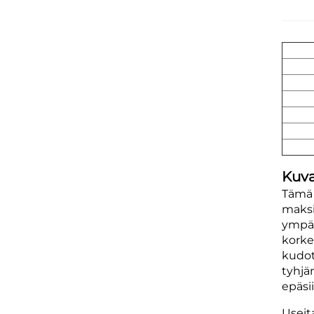
Kuva
Tämä 
maksi
ympär
korke
kudot
tyhjä
epäsii
Useit