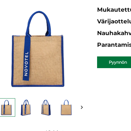
Mukautettu
Värijaotte
Nauhakahv
Parantamis
Pyynnön
lähettämine