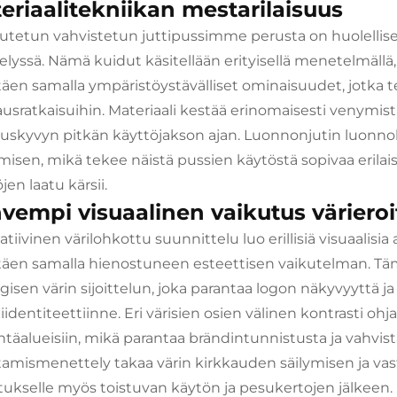
eriaalitekniikan mestarilaisuus
tetun vahvistetun juttipussimme perusta on huolellises
telyssä. Nämä kuidut käsitellään erityisellä menetelmällä,
ttäen samalla ympäristöystävälliset ominaisuudet, jotka t
usratkaisuihin. Materiaali kestää erinomaisesti venymist
tuskyvyn pitkän käyttöjakson ajan. Luonnonjutin luonno
misen, mikä tekee näistä pussien käytöstä sopivaa erilai
öjen laatu kärsii.
vempi visuaalinen vaikutus värieroi
atiivinen värilohkottu suunnittelu luo erillisiä visuaalis
ttäen samalla hienostuneen esteettisen vaikutelman. 
egisen värin sijoittelun, joka parantaa logon näkyvyyttä ja
identiteettiinne. Eri värisien osien välinen kontrasti ohja
intäalueisiin, mikä parantaa brändintunnistusta ja vahvist
tamismenettely takaa värin kirkkauden säilymisen ja v
tukselle myös toistuvan käytön ja pesukertojen jälkeen.