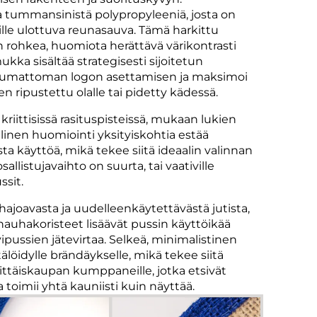
ta tummansinistä polypropyleeniä, josta on
le ulottuva reunasauva. Tämä harkittu
n rohkea, huomiota herättävä värikontrasti
kka sisältää strategisesti sijoitetun
saumattoman logon asettamisen ja maksimoi
n ripustettu olalle tai pidetty kädessä.
riittisissä rasituspisteissä, mukaan lukien
linen huomiointi yksityiskohtia estää
ta käyttöä, mikä tekee siitä ideaalin valinnan
allistujavaihto on suurta, tai vaativille
ssit.
hajoavasta ja uudelleenkäytettävästä jutista,
nauhakoristeet lisäävät pussin käyttöikää
pussien jätevirtaa. Selkeä, minimalistinen
löidylle brändäykselle, mikä tekee siitä
ähittäiskaupan kumppaneille, jotka etsivät
a toimii yhtä kauniisti kuin näyttää.