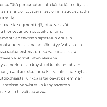
. Tätä perusmateriaalia käsitellään erityisillä
 samalla luontoystävälliset ominaisuudet, jotka
ttajille.
uaalisia segmenttejä, jotka vetävät
lla hienostuneen estetiikan. Tämä
menttien taktisen sijoittelun erillisiin
onaisuuden tasapaino häiriintyy. Vahvistettu
sä rasituspisteissä, mikä varmistaa, että
ttävien kuormitusten alaisena.
stä perinteisiin köysi- tai kankaankahviin
uorman jakautumista. Tämä kahvarakenne käyttää
juttipohjaista runkoa ja tarjoavat paremman
tilanteissa. Vahvistetun kangasvarren
tikkelin havaittua arvoa.