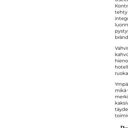
Kontr
tehty
integ
luonn
pysty
bränd
Vahvi
kahvo
hieno
hotell
ruoka
Ympär
mikä 
merki
kaksi
täyde
toimiv