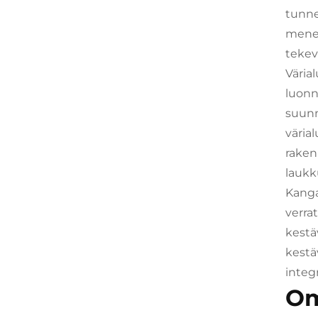
tunne
menet
tekev
Väria
luonn
suunni
väria
raken
laukk
Kanga
verra
kestä
kestä
integ
Om