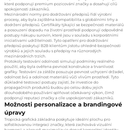
které podporují premium pozicování značky a dosahují cílů
spokojenosti zákazníků.
Mezinárodní normy pro dodržování předpisů řídí výrobní
procesy, aby byla zajištěna kompatibilita s globálními trhy a
dodržení předpisů. Certifikáty týkající se bezpečnosti materiálů
a posouzení dopadu na životní prostředí podporují odpovědné
postupy nákupu surovin, které jsou v souladu s korporátními
iniciativami udržitelnosti. Tyto opatření pro dodržování
předpisů poskytují B2B klientům jistotu ohledně bezpečnosti
výrobků a jejich souladu s předpisy na různorodých
mezinárodních trzích.
Protokoly testování odolnosti simulují podmínky reálného
použití, aby byla ověřena pevnost konstrukce a trvanlivost
grafiky. Testování za zátěže posuzuje pevnost uchycení držadel,
odolnost švů a odolnost materiálů vůči vlivům prostředí. Tyto
důkladné testovací postupy zajistí, že investice do
propagačních produktů budou po celou dobu jejich
dlouhodobého používání splňovat očekávaný výkon, čímž
podporují reputaci značky a cíle uspokojenosti zákazníků.
Možnosti personalizace a brandingové
úpravy
Tropická grafická základna poskytuje ideální plochu pro
sofistikovanou integraci značky, která zachovává vizuální
harmonii a zároveň maximalizuje dopad korporátní identity.