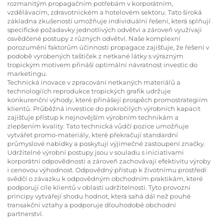
rozmanitým propagačním potřebám v korporátním,
vzdělávacím, zdravotnickém a hotelovém sektoru. Tato široká
základna zkušeností umožňuje individuální řešení, která splňují
specifické požadavky jednotlivých odvětví a zároveň využívají
osvědčené postupy z různých odvětví. Naše komplexní
porozumění faktorům účinnosti propagace zajišťuje, že řešení v
podobě vyrobených taštiček z netkané látky s výrazným
tropickým motivem přináší optimální návratnost investic do
marketingu.
Technická inovace v zpracování netkaných materiálů a
technologiích reprodukce tropických grafik udržuje
konkurenční výhody, které přinášejí prospěch promostrategiím
klientů. Průběžná investice do pokročilých výrobních kapacit
zajišťuje přístup k nejnovějším výrobním technikám a
zlepšením kvality. Tato technická vůdčí pozice umožňuje
vytvářet promo-materiály, které překračují standardní
průmyslové nabídky a poskytují výjimečné zastoupení značky.
Udržitelné výrobní postupy jsou v souladu s iniciativami
korporátní odpovědnosti a zároveň zachovávají efektivitu výroby
i cenovou výhodnost. Odpovědný přístup k životnímu prostředí
svědčí o závazku k odpovědným obchodním praktikám, které
podporují cíle klientů v oblasti udržitelnosti. Tyto provozní
principy vytvářejí shodu hodnot, která sahá dál než pouhé
transakční vztahy a podporuje dlouhodobé obchodní
partnerství.