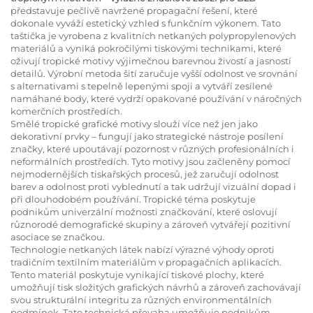
představuje pečlivě navržené propagační řešení, které
dokonale vyváží estetický vzhled s funkčním výkonem. Tato
taštička je vyrobena z kvalitních netkaných polypropylenových
materiálů a vyniká pokročilými tiskovými technikami, které
oživují tropické motivy výjimečnou barevnou živostí a jasností
detailů. Výrobní metoda šití zaručuje vyšší odolnost ve srovnání
s alternativami s tepelně lepenými spoji a vytváří zesílené
namáhané body, které vydrží opakované používání v náročných
komerčních prostředích.
Smělé tropické grafické motivy slouží více než jen jako
dekorativní prvky – fungují jako strategické nástroje posílení
značky, které upoutávají pozornost v různých profesionálních i
neformálních prostředích. Tyto motivy jsou začleněny pomocí
nejmodernějších tiskařských procesů, jež zaručují odolnost
barev a odolnost proti vyblednutí a tak udržují vizuální dopad i
při dlouhodobém používání. Tropické téma poskytuje
podnikům univerzální možnosti značkování, které oslovují
různorodé demografické skupiny a zároveň vytvářejí pozitivní
asociace se značkou.
Technologie netkaných látek nabízí výrazné výhody oproti
tradičním textilním materiálům v propagačních aplikacích.
Tento materiál poskytuje vynikající tiskové plochy, které
umožňují tisk složitých grafických návrhů a zároveň zachovávají
svou strukturální integritu za různých environmentálních
podmínek. Tato technická převaha umožňuje podnikům