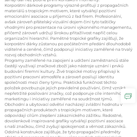
Korporátní dárkové programy výrazně profitují z propagačních
materiálů s tropickým motivem, které vytvářejí pozitivní
emocionální asociace u příjemců z řad firem. Profesionální,
avšak zároveň přátelský vizuální dojem činí tyto taštičky
vhodnými pro prezentace na úrovni výkonného managementu,
přičemž zároveň udržují širokou přitažlivost napříč celou
organizační hierarchií. Pamětné tropické grafiky zajišťují, že
korporátní dárky zůstanou po počátečním předání dlouhodobě
viditelné a ceněné, čímž podporují iniciativy zaměřené na trvalý
rozvoj obchodních vztahů.
Programy zaměřené na zapojení a udržení zaměstnanců stále
častěji využívají značkové zboží jako nástroje uznání i prvků
budování firemní kultury. Živé tropické motivy přispívají k
pozitivní pracovní atmosféře a zároveň posilují identitu
společnosti mezi členy týmu. Praktická funkčnost těchto
položek povzbuzuje jejich pravidelné používání, čímž vzniká
nepřetržité posilování značky, což podporuje cíle interního
marketingu i iniciativy zaměřené na soudržnost týmů.
Obchodní a ubytovací odvětví nacházejí zvláštní hodnotu v
propagačních produktech s tropickým motivem, které
odpovídají cílům zlepšení zákaznického zážitku. Radostné,
dovolenkově inspirované grafiky vytvářejí pozitivní asociace
s naší značkou, čímž zvyšují spokojenost a věrnost zákazníků.
Odolná konstrukce zajišťuje, že tyto propagační předměty