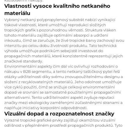
Vlastnosti vysoce kvalitního netkaného
materiálu
Vybraný netkaný polypropylenový substrát nabízí vynikající
tiskové vlastnosti, které umožňují reprodukci složitých
tropických grafik s pozoruhodnou věrností. Struktura vláken
tohoto materiálu zajišťuje optimální absorpci a udržení
inkoustu, čímž se zaručuje, že živé tropické barvy zachovají svou
intenzitu po celou dobu životnosti produktu. Tato technická
výhoda umožňuje podnikům sebejistě investovat do
propagačních materiálů, které konzistentně reprezentují jejich
značkové standardy.
Environmentální aspekty čím dál víc ovlivňují rozhodování o
nákupu v B2B segmentu, a tento netkaný taštičkový pytel řeší
otázky udržitelnosti díky svému znovupoužitelnému designu a
složení z recyklovatelných materiálů. Jeho odolnost umožňuje
více cyklů použití, čímž se snižuje celkový environmentální
dopad ve srovnání se samostatně použitelnými propagačními
alternativami. Tento udržitelnostní aspekt zvyšuje reputaci
značky mezi ekologicky zaměřenými zúčastněnými stranami a
naplňuje iniciativy korporátní odpovědnosti.
Vizuální dopad a rozpoznatelnost značky
Výrazné tropické grafické prvky zajišťují okamžitou vizuální
odlišnost v přeplněném prostředí propagačních produktů. Tyto