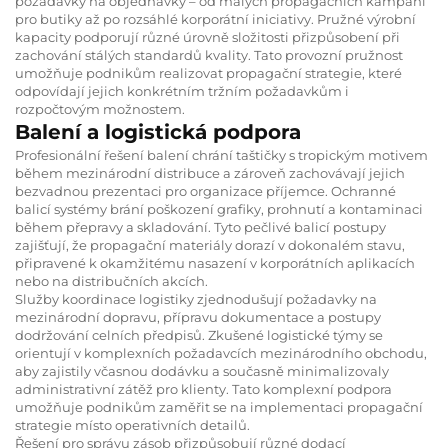
požadavky na objednávky – od malých propagačních kampaní
pro butiky až po rozsáhlé korporátní iniciativy. Pružné výrobní
kapacity podporují různé úrovně složitosti přizpůsobení při
zachování stálých standardů kvality. Tato provozní pružnost
umožňuje podnikům realizovat propagační strategie, které
odpovídají jejich konkrétním tržním požadavkům i
rozpočtovým možnostem.
Balení a logistická podpora
Profesionální řešení balení chrání taštičky s tropickým motivem
během mezinárodní distribuce a zároveň zachovávají jejich
bezvadnou prezentaci pro organizace příjemce. Ochranné
balicí systémy brání poškození grafiky, prohnutí a kontaminaci
během přepravy a skladování. Tyto pečlivé balicí postupy
zajišťují, že propagační materiály dorazí v dokonalém stavu,
připravené k okamžitému nasazení v korporátních aplikacích
nebo na distribučních akcích.
Služby koordinace logistiky zjednodušují požadavky na
mezinárodní dopravu, přípravu dokumentace a postupy
dodržování celních předpisů. Zkušené logistické týmy se
orientují v komplexních požadavcích mezinárodního obchodu,
aby zajistily včasnou dodávku a současně minimalizovaly
administrativní zátěž pro klienty. Tato komplexní podpora
umožňuje podnikům zaměřit se na implementaci propagační
strategie místo operativních detailů.
Řešení pro správu zásob přizpůsobují různé dodací