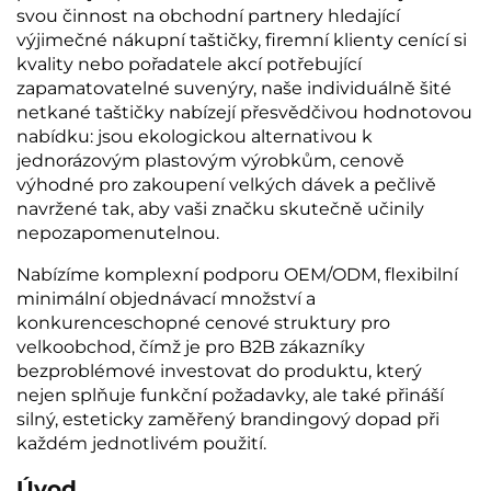
svou činnost na obchodní partnery hledající
výjimečné nákupní taštičky, firemní klienty cenící si
kvality nebo pořadatele akcí potřebující
zapamatovatelné suvenýry, naše individuálně šité
netkané taštičky nabízejí přesvědčivou hodnotovou
nabídku: jsou ekologickou alternativou k
jednorázovým plastovým výrobkům, cenově
výhodné pro zakoupení velkých dávek a pečlivě
navržené tak, aby vaši značku skutečně učinily
nepozapomenutelnou.
Nabízíme komplexní podporu OEM/ODM, flexibilní
minimální objednávací množství a
konkurenceschopné cenové struktury pro
velkoobchod, čímž je pro B2B zákazníky
bezproblémové investovat do produktu, který
nejen splňuje funkční požadavky, ale také přináší
silný, esteticky zaměřený brandingový dopad při
každém jednotlivém použití.
Úvod