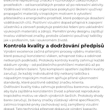
efektivně reprezentují značku v různorodých zákaznických
prostředích – od kancelářských prostor až po rekreační aktivity.
Vzdělávací instituce a organizace poskytující školení využívají
propagační materiály s tropickým motivem k vytvoření
přátelského a energického prostředí, které podporuje dosažení
vzdělávacích cílů. Pozitivní vizuální dopad přispívá k zapojení
účastníků a zároveň poskytuje praktická řešení pro uskladnění
výukových materiálů a zdrojů. Pamětní prvky designu zajišťují
trvalou viditelnost značky, protože účastníci používají taštičky
jak v profesním, tak i soukromém životě.
Kontrola kvality a dodržování předpisů
Výrobní excelence začíná přísnými procesy výběru materiálů,
které posuzují konzistenci vláken, schopnost tisku a odolnost
netkaných podkladů. Protokoly kontroly kvality zahrnují každé
stádium výroby – od počátečního prohlížení materiálů až po
finální ověření balení. Tyto komplexní opatření zajištění kvality
zaručují, že každý individuálně šitý netkaný taštička s
nápaditým tropickým motivem splňuje přísné výkonnostní
standardy, které pozitivně odrážejí značku klienta.
Ověřování kvality tisku zahrnuje pokročilou barevnou analýzu,
aby byla zajištěna konzistentní živost a přesnost reprodukce
tropického motivu ve všech výrobních šaržích. Protokoly shody
barev zaručují, že barvy značky zůstávají věrné specifikacím,
zatímco tropické prvky zachovávají svůj zamýšlený vizuální
dopad. Tato technická přesnost dokazuje výrobní kapacity,