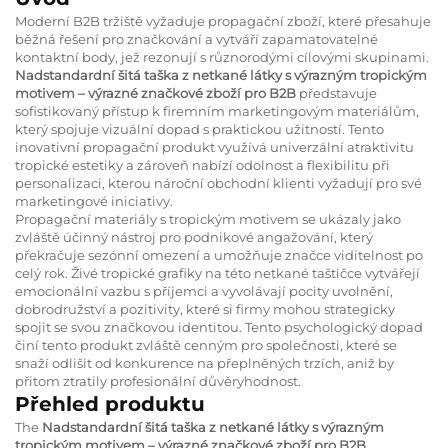
Moderní B2B tržiště vyžaduje propagační zboží, které přesahuje
běžná řešení pro značkování a vytváří zapamatovatelné
kontaktní body, jež rezonují s různorodými cílovými skupinami.
Nadstandardní šitá taška z netkané látky s výrazným tropickým
motivem – výrazné značkové zboží pro B2B
představuje
sofistikovaný přístup k firemním marketingovým materiálům,
který spojuje vizuální dopad s praktickou užitností. Tento
inovativní propagační produkt využívá univerzální atraktivitu
tropické estetiky a zároveň nabízí odolnost a flexibilitu při
personalizaci, kterou nároční obchodní klienti vyžadují pro své
marketingové iniciativy.
Propagační materiály s tropickým motivem se ukázaly jako
zvláště účinný nástroj pro podnikové angažování, který
překračuje sezónní omezení a umožňuje značce viditelnost po
celý rok. Živé tropické grafiky na této netkané taštičce vytvářejí
emocionální vazbu s příjemci a vyvolávají pocity uvolnění,
dobrodružství a pozitivity, které si firmy mohou strategicky
spojit se svou značkovou identitou. Tento psychologický dopad
činí tento produkt zvláště cenným pro společnosti, které se
snaží odlišit od konkurence na přeplněných trzích, aniž by
přitom ztratily profesionální důvěryhodnost.
Přehled produktu
The
Nadstandardní šitá taška z netkané látky s výrazným
tropickým motivem – výrazné značkové zboží pro B2B