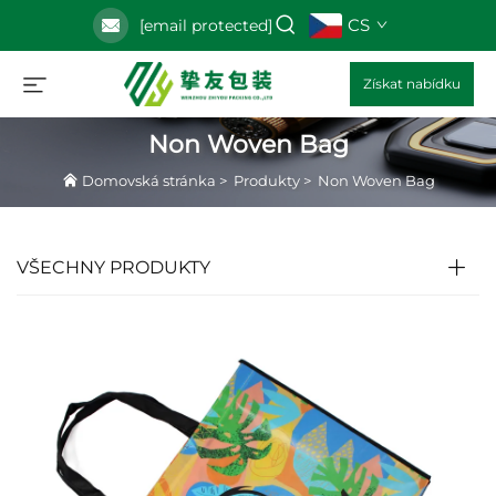
CS
[email protected]
Získat nabídku
Non Woven Bag
Domovská stránka
>
Produkty
>
Non Woven Bag
VŠECHNY PRODUKTY