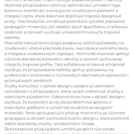
Možnosti přizpůsobení zahrnují optimalizaci umístění loga,
barevnou koordinaci s existujícími značkovými paletami a
integraci zpráv, která dokonale doplňuje tropické designové
prvky. Tato flexibilita umožňuje podnikům vytvářet jedinečné
propagační materiály, jež odrážejí jejich specifickou značkovou
osobnost, a zároveň využívají univerzálního kouzla tropické
estetiky.
Pokročilé tiskové technologie podporují složité požadavky na
značkování, včetně přechodů barev, reprodukce jemného textu
a integrace vícebarevných logotypů. Technické možnosti splňují
náročné standardy korporátní identity a zároveň zachovávají
integritu tropické grafiky. Tato sofistikovaná tisková schopnost
zajišťuje, že přizpůsobené taštičky splňují požadavky na
profesionální prezentaci v různorodých obchodních aplikacích i
průmyslových odvětvích.
Služby konzultací v oblasti designu podporují optimální
rozhodování o přizpůsobení, které vyváží viditelnost značky s
estetickým působením. Odborné know-how v oblasti designu
zajišťuje, že korporátní prvky bezproblémově splynou s
tropickými grafikami a vytvoří tak soudržné propagační
materiály. Tento spolupracující přístup maximalizuje účinnost
propagace a zároveň zachovává kvalitu designu, která pozitivně
odráží standardy značky i profesionální image.
Škálovatelnost přizpůsobení umožňuje splnit různorodé