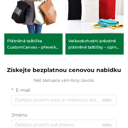
Plátněná taštička
Velkoobchodní prázdné
CustomCanvas – převelká
plátněné taštičky – úplná
každodenní nutnost
personalizace (ODM/OEM)
Získejte bezplatnou cenovou nabídku
Náš zástupce vám brzy zavolá.
E-mail
0/100
Jméno
0/100