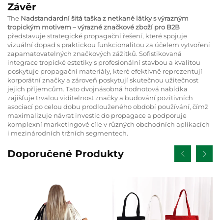
Závěr
The
Nadstandardní šitá taška z netkané látky s výrazným
tropickým motivem – výrazné značkové zboží pro B2B
představuje strategické propagační řešení, které spojuje
vizuální dopad s praktickou funkcionalitou za účelem vytvoření
zapamatovatelných značkových zážitků. Sofistikovaná
integrace tropické estetiky s profesionální stavbou a kvalitou
poskytuje propagační materiály, které efektivně reprezentují
korporátní značky a zároveň poskytují skutečnou užitečnost
jejich příjemcům. Tato dvojnásobná hodnotová nabídka
zajišťuje trvalou viditelnost značky a budování pozitivních
asociací po celou dobu prodlouženého období používání, čímž
maximalizuje návrat investic do propagace a podporuje
komplexní marketingové cíle v různých obchodních aplikacích
i mezinárodních tržních segmentech.
Doporučené Produkty