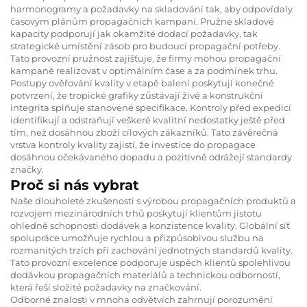
harmonogramy a požadavky na skladování tak, aby odpovídaly
časovým plánům propagačních kampaní. Pružné skladové
kapacity podporují jak okamžité dodací požadavky, tak
strategické umístění zásob pro budoucí propagační potřeby.
Tato provozní pružnost zajišťuje, že firmy mohou propagační
kampaně realizovat v optimálním čase a za podmínek trhu.
Postupy ověřování kvality v etapě balení poskytují konečné
potvrzení, že tropické grafiky zůstávají živé a konstrukční
integrita splňuje stanovené specifikace. Kontroly před expedicí
identifikují a odstraňují veškeré kvalitní nedostatky ještě před
tím, než dosáhnou zboží cílových zákazníků. Tato závěrečná
vrstva kontroly kvality zajistí, že investice do propagace
dosáhnou očekávaného dopadu a pozitivně odrážejí standardy
značky.
Proč si nás vybrat
Naše dlouholeté zkušenosti s výrobou propagačních produktů a
rozvojem mezinárodních trhů poskytují klientům jistotu
ohledně schopnosti dodávek a konzistence kvality. Globální síť
spolupráce umožňuje rychlou a přizpůsobivou službu na
rozmanitých trzích při zachování jednotných standardů kvality.
Tato provozní excelence podporuje úspěch klientů spolehlivou
dodávkou propagačních materiálů a technickou odborností,
která řeší složité požadavky na značkování.
Odborné znalosti v mnoha odvětvích zahrnují porozumění