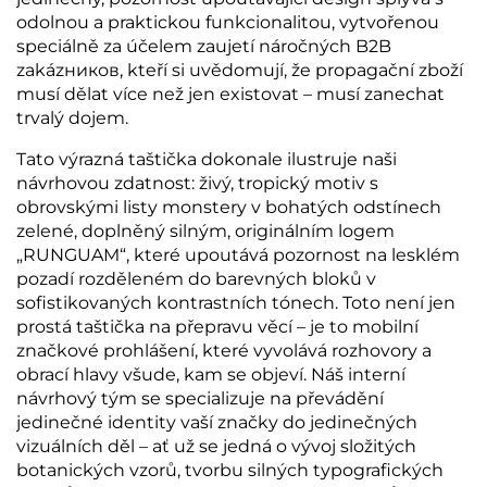
odolnou a praktickou funkcionalitou, vytvořenou
speciálně za účelem zaujetí náročných B2B
zakázников, kteří si uvědomují, že propagační zboží
musí dělat více než jen existovat – musí zanechat
trvalý dojem.
Tato výrazná taštička dokonale ilustruje naši
návrhovou zdatnost: živý, tropický motiv s
obrovskými listy monstery v bohatých odstínech
zelené, doplněný silným, originálním logem
„RUNGUAM“, které upoutává pozornost na lesklém
pozadí rozděleném do barevných bloků v
sofistikovaných kontrastních tónech. Toto není jen
prostá taštička na přepravu věcí – je to mobilní
značkové prohlášení, které vyvolává rozhovory a
obrací hlavy všude, kam se objeví. Náš interní
návrhový tým se specializuje na převádění
jedinečné identity vaší značky do jedinečných
vizuálních děl – ať už se jedná o vývoj složitých
botanických vzorů, tvorbu silných typografických