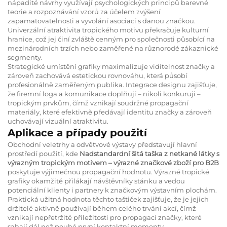
nápadité návrhy využívají psychologických principů barevné
teorie a rozpoznávání vzorů za účelem zvýšení
zapamatovatelnosti a vyvolání asociací s danou značkou.
Univerzální atraktivita tropického motivu překračuje kulturní
hranice, což jej činí zvláště cenným pro společnosti působící na
mezinárodních trzích nebo zaměřené na různorodé zákaznické
segmenty.
Strategické umístění grafiky maximalizuje viditelnost značky a
zároveň zachovává estetickou rovnováhu, která působí
profesionálně zaměřeným publika. Integrace designu zajišťuje,
že firemní loga a komunikace doplňují – nikoli konkuruji –
tropickým prvkům, čímž vznikají soudržné propagační
materiály, které efektivně předávají identitu značky a zároveň
uchovávají vizuální atraktivitu.
Aplikace a případy použití
Obchodní veletrhy a odvětvové výstavy představují hlavní
prostředí použití, kde
Nadstandardní šitá taška z netkané látky s
výrazným tropickým motivem – výrazné značkové zboží pro B2B
poskytuje výjimečnou propagační hodnotu. Výrazné tropické
grafiky okamžitě přilákají návštěvníky stánku a vedou
potenciální klienty i partnery k značkovým výstavním plochám.
Praktická užitná hodnota těchto taštiček zajišťuje, že je jejich
držitelé aktivně používají během celého trvání akcí, čímž
vznikají nepřetržité příležitosti pro propagaci značky, které
sahají dál než pouhé první kontaktní momenty.