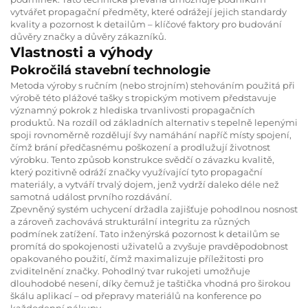
vytvářet propagační předměty, které odrážejí jejich standardy
kvality a pozornost k detailům – klíčové faktory pro budování
důvěry značky a důvěry zákazníků.
Vlastnosti a výhody
Pokročilá stavební technologie
Metoda výroby s ručním (nebo strojním) stehováním použitá při
výrobě této plážové tašky s tropickým motivem představuje
významný pokrok z hlediska trvanlivosti propagačních
produktů. Na rozdíl od základních alternativ s tepelně lepenými
spoji rovnoměrně rozdělují švy namáhání napříč místy spojení,
čímž brání předčasnému poškození a prodlužují životnost
výrobku. Tento způsob konstrukce svědčí o závazku kvalitě,
který pozitivně odráží značky využívající tyto propagační
materiály, a vytváří trvalý dojem, jenž vydrží daleko déle než
samotná událost prvního rozdávání.
Zpevněný systém uchycení držadla zajišťuje pohodlnou nosnost
a zároveň zachovává strukturální integritu za různých
podmínek zatížení. Tato inženýrská pozornost k detailům se
promítá do spokojenosti uživatelů a zvyšuje pravděpodobnost
opakovaného použití, čímž maximalizuje příležitosti pro
zviditelnění značky. Pohodlný tvar rukojeti umožňuje
dlouhodobé nesení, díky čemuž je taštička vhodná pro širokou
škálu aplikací – od přepravy materiálů na konference po
každodenní nákupy.