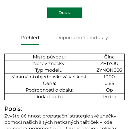
Dotaz
Přehled
Doporučené produkty
Místo původu:
Čína
Název značky:
ZHIYOU
Typ modelu:
ZYNON666
Minimální objednávková velikost:
1000
Cena:
0.6$
Podrobnosti o obalu:
Op
Dodací doba:
15 dní
Popis:
Zvyšte účinnost propagační strategie své značky
pomocí našich šitých netkaných taštiček – kde
jedinečný, pozornost upoutávající design splývá s