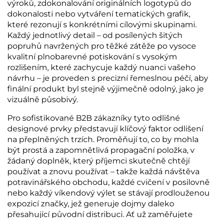
výroků, zdokonalování originálních logotypů do
dokonalosti nebo vytváření tematických grafik,
které rezonují s konkrétními cílovými skupinami.
Každý jednotlivý detail – od posílených šitých
popruhů navržených pro těžké zátěže po vysoce
kvalitní plnobarevné potiskování s vysokým
rozlišením, které zachycuje každý nuanci vašeho
návrhu – je proveden s precizní řemeslnou péčí, aby
finální produkt byl stejně výjimečně odolný, jako je
vizuálně působivý.
Pro sofistikované B2B zákazníky tyto odlišné
designové prvky představují klíčový faktor odlišení
na přeplněných trzích. Proměňují to, co by mohla
být prostá a zapomnětlivá propagační položka, v
žádaný doplněk, který příjemci skutečně chtějí
používat a znovu používat – takže každá návštěva
potravinářského obchodu, každé cvičení v posilovně
nebo každý víkendový výlet se stávají prodlouženou
expozicí značky, jež generuje dojmy daleko
přesahující původní distribuci. Ať už zaměřujete