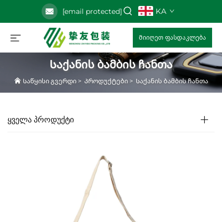
KA
[email protected]
Მიიღეთ ფასდაკლება
Საქანის ბამბის ჩანთა
Საწყისი გვერდი
>
Პროდუქტები
>
Საქანის ბამბის ჩანთა
ᲧᲕᲔᲚᲐ ᲞᲠᲝᲓᲣᲥᲢᲘ