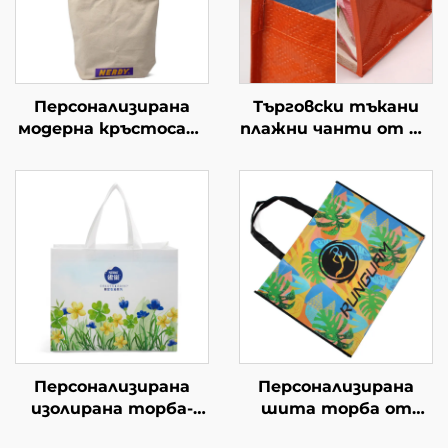
Персонализирана
Търговски тъкани
модерна кръстосана
плажни чанти от PP
чанта с регулируем
– издръжливи
ремък –
промоционални
персонализирани
чанти за покупки на
цветове за уличен
едро
стил
Персонализирана
Персонализирана
изолирана торба-
шита торба от
хладилник от
нетъкан материал с