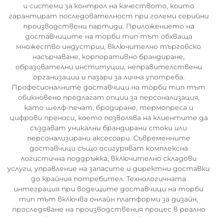
и системи за контрол на качеството, които
гарантират последователност при големи серийни
производствени партиди. Приложението на
доставчиците на торби тип тът обхваща
множество индустрии, включително търговско
насърчаване, корпоративно брандиране,
образователни институции, неправителствени
организации и пазари за лична употреба.
Професионалните доставчици на торби тип тът
обикновено предлагат опции за персонализация,
като шелф-печат, бродиране, термопреса и
цифрови преноси, което позволява на клиентите да
създават уникални брандирани стоки или
персонализирани аксесоари. Съвременните
доставчици също осигуряват комплексна
логистична поддръжка, включително складови
услуги, управление на запасите и директни доставки
до крайния потребител. Технологичната
интеграция при водещите доставчици на торби
тип тът включва онлайн платформи за дизайн,
проследяване на производствения процес в реално