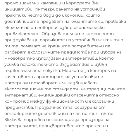
промоционални кампании и корпоративни
инициативи. Интегрирането на устойчиви
практики често води до икономии, които
доставчиците предават на клиентите си, правейки
екологично отговорния избор икономически
привлекателен. Образователните компоненти,
придружаващи поръчките на устойчиви чанти тип
тъте, помагат на крайните потребители да
разберат екологичните предимства при избора на
многократно използваеми алтернативи, което
усилва положителното въздействие и извън
първоначалната покупка. Мерките за контрол на
качеството гарантират, че устойчивите
материали отговарят или надвишават
експлоатационните стандарти на традиционните
алтернативи, елиминирайки опасенията относно
компромис между функционалност и екологични
предимства. Прозрачността, осигурена от
отговорните доставчици на чанти тип тъте,
включва подробна информация за произхода на
материалите, производствените процеси и