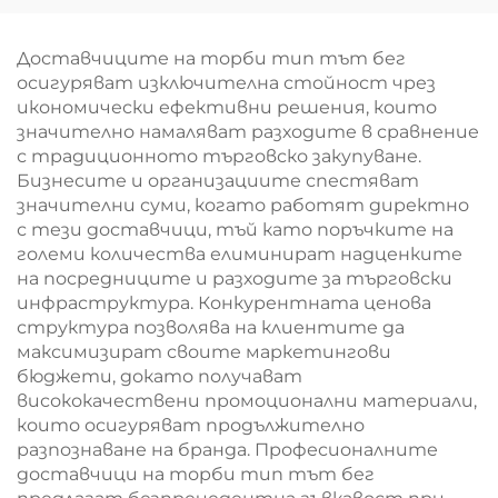
оксфорд с кожени
ярък тропически
дръжки – стилна
графичен мотив –
термична торба с
забележителен
Доставчиците на торби тип тът бег
принт на птици и
брандиран продукт
осигуряват изключителна стойност чрез
цветя
за B2B
икономически ефективни решения, които
значително намаляват разходите в сравнение
с традиционното търговско закупуване.
Бизнесите и организациите спестяват
значителни суми, когато работят директно
с тези доставчици, тъй като поръчките на
големи количества елиминират надценките
на посредниците и разходите за търговски
инфраструктура. Конкурентната ценова
структура позволява на клиентите да
максимизират своите маркетингови
бюджети, докато получават
висококачествени промоционални материали,
които осигуряват продължително
разпознаване на бранда. Професионалните
доставчици на торби тип тът бег