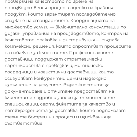
проверки на качеството по време на
производствения процес и оценки на крайния
продукт, които гарантират последователно
спазване на стандартите. Координацията на
множество услуги — включително консултации по
дизайн, управление на производството, контрол на
качеството, опаковка и дистрибуция — създава
комплексни решения, които опростяват процесите
на набавяне за клиентите. Професионалните
доставчици поддържат стратегически
партньорства с превозвачи, митнически
посредници и логистични доставчици, които
осигуряват конкурентни цени и надеждно
изпълнение на услугите. Възможностите за
документиране и отчитане предоставят на
клиентите подробни записи за техническите
спецификации, сертификатите за качество и
потвържденията за доставка, които подпомагат
техните вътрешни процеси и изисквания за
съответствие.