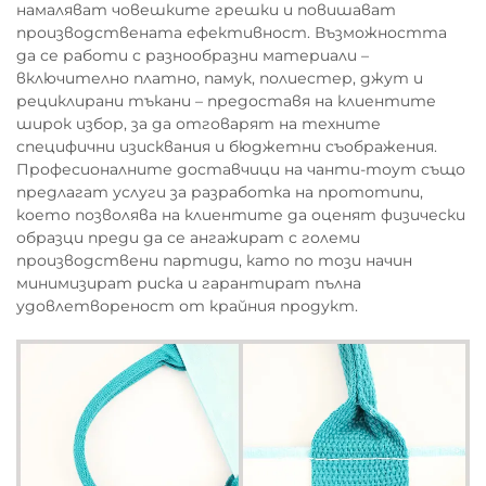
намаляват човешките грешки и повишават
производствената ефективност. Възможността
да се работи с разнообразни материали –
включително платно, памук, полиестер, джут и
рециклирани тъкани – предоставя на клиентите
широк избор, за да отговарят на техните
специфични изисквания и бюджетни съображения.
Професионалните доставчици на чанти-тоут също
предлагат услуги за разработка на прототипи,
което позволява на клиентите да оценят физически
образци преди да се ангажират с големи
производствени партиди, като по този начин
минимизират риска и гарантират пълна
удовлетвореност от крайния продукт.