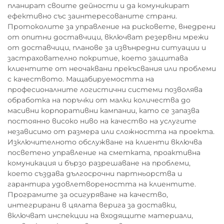
планират своите дейности и да комуникират
ефективно със заинтересованите страни.
Протоколите за управление на рисковете, внедрени
от опитни доставчици, включват резервни мрежи
от доставчици, планове за извънредни ситуации и
застрахователно покритие, което защитава
клиентите от неочаквани прекъсвания или проблеми
с качеството. Мащабируемостта на
професионалните логистични системи позволява
обработка на поръчки от малки количества до
масивни корпоративни кампании, като се запазва
постоянно високо ниво на качество на услугите
независимо от размера или сложността на проекта.
Изключителното обслужване на клиенти включва
посветено управление на сметката, проактивна
комуникация и бързо разрешаване на проблеми,
което създава дългосрочни партньорства и
гарантира удовлетвореността на клиентите.
Програмите за осигуряване на качество,
интегрирани в цялата верига за доставки,
включват инспекции на входящите материали,