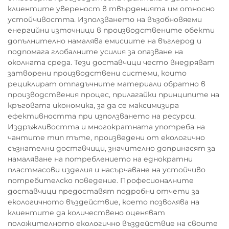
клиентите увереност в твърденията им относно
устойчивостта. Използването на възобновяеми
енергийни източници в производствените обекти
допълнително намалява емисиите на въглерод и
подпомага глобалните усилия за опазване на
околната среда. Тези доставчици често внедряват
затворени производствени системи, които
рециклират отпадъчните материали обратно в
производствения процес, прилагайки принципите на
кръговата икономика, за да се максимизира
ефективността при използването на ресурси.
Издръжливостта и многократната употреба на
чантите тип тъте, произведени от екологично
съзнателни доставчици, значително допринасят за
намаляване на потреблението на еднократни
пластмасови изделия и насърчаване на устойчиво
потребителско поведение. Професионалните
доставчици предоставят подробни отчети за
екологичното въздействие, което позволява на
клиентите да количествено оценяват
положителното екологично въздействие на своите