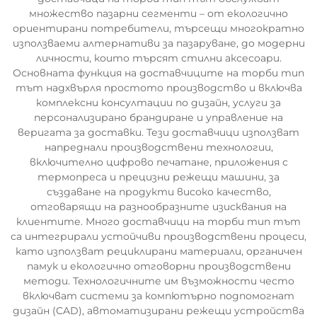
множество пазарни сегменти – от екологично
ориентирани потребители, търсещи многократно
използваеми алтернативи за пазаруване, до модерни
личности, които търсят стилни аксесоари.
Основната функция на доставчиците на торби тип
тът надхвърля простото производство и включва
комплексни консултации по дизайн, услуги за
персонализирано брандиране и управление на
веригата за доставки. Тези доставчици използват
напреднали производствени технологии,
включително цифрово печатане, приложения с
термопреса и прецизни режещи машини, за
създаване на продукти високо качество,
отговарящи на разнообразните изисквания на
клиентите. Много доставчици на торби тип тът
са интегрирали устойчиви производствени процеси,
като използват рециклирани материали, органичен
памук и екологично отговорни производствени
методи. Технологичните им възможности често
включват системи за компютърно подпомогнат
дизайн (CAD), автоматизирани режещи устройства