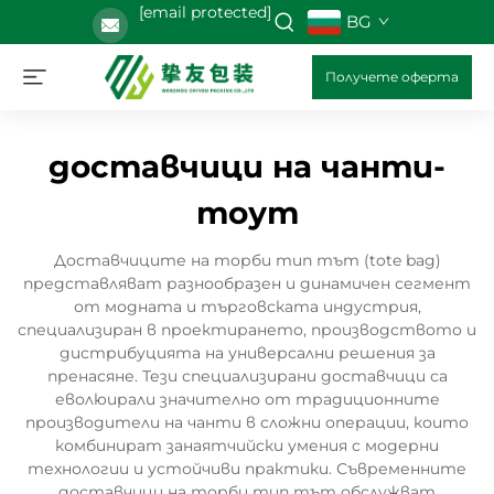
[email protected]
BG
Получете оферта
доставчици на чанти-
тоут
Доставчиците на торби тип тът (tote bag)
представляват разнообразен и динамичен сегмент
от модната и търговската индустрия,
специализиран в проектирането, производството и
дистрибуцията на универсални решения за
пренасяне. Тези специализирани доставчици са
еволюирали значително от традиционните
производители на чанти в сложни операции, които
комбинират занаятчийски умения с модерни
технологии и устойчиви практики. Съвременните
доставчици на торби тип тът обслужват