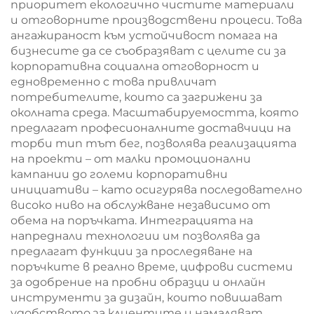
приоритет екологично чистите материали
и отговорните производствени процеси. Това
ангажираност към устойчивост помага на
бизнесите да се съобразяват с целите си за
корпоративна социална отговорност и
едновременно с това привличат
потребителите, които са загрижени за
околната среда. Масштабируемостта, която
предлагат професионалните доставчици на
торби тип тът бег, позволява реализацията
на проекти – от малки промоционални
кампании до големи корпоративни
инициативи – като осигурява последователно
високо ниво на обслужване независимо от
обема на поръчката. Интеграцията на
напреднали технологии им позволява да
предлагат функции за проследяване на
поръчките в реално време, цифрови системи
за одобрение на пробни образци и онлайн
инструменти за дизайн, които повишават
удобството за клиентите и намаляват