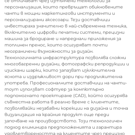
се отличават чрез изтънчени технологии за
персонализация, които превръщат обикновените
чанти в мощни маркетингови инструменти и
персонализирани аксесоари. Тези доставчици
инвестираха значително в най-съвременна техника,
включително цифрови печатни системи, прецизни
машина за бродиране и напреднали приложения за
топлинен пренос, които осигуряват почти
неограничени възможности за дизайн.
Технологичната инфраструктура позволява сложни
многобагренни дизайни, фотографски репродукции и
изискани шарки, които запазват изключителна
яснота и издръжливост дори при продължителна
употреба. Професионалните доставчици на чанти-
тоут използват софтуер за компютърно
подпомогнато проектиране (CAD), който осигурява
съвместна работа в реално време с клиентите,
позволявайки незабавни корекции на дизайна и точна
визуализация на крайния продукт още преди
започване на производството. Този технологичен
подход елиминира предположенията и гарантира
удовлетвореността на клиентите чрез прецизно