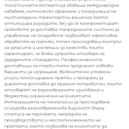
Логистичната експертиза обхваща международно
набавяне, митническо оформяне и координация на
мултимодални транспортни решения, което
оптимизира разходите, без да се компрометират
сроковете за доставка. Напредналите системи за
управление на складовете позволяват ефективна
обработка на поръчки, точен проследяващ контрол
на запасите и инспекции за качество, които
гарантират, че всяка изпратка отговаря на
зададените стандарти. Професионалните
доставчици на торби-тото предлагат гъвкави
варианти за изпращане, включително ускорени
услуги, консолидирани пратки и програми за
директна доставка до крайния потребител, които
отговарят на разнообразните изисквания и
бюджетни ограничения на клиентите.
Интеграцията на технологии за проследяване
осигурява реалновременова видимост върху
статуса на поръчката, напредъка на
производството и местоположението на
пратката, което позволява на клиентите да