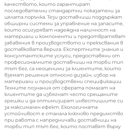
качеството, които гарантират
последователни стандартни показатели за
цялата поръчка. Тези доставчици поддържат
обширни системи за управление на запасите,
които осигуряват надеждна наличност на
материали и компоненти и предотвратяват
забавяния в производството и прекъсвания в
доставковата верига. Експертните знания и
консултантските услуги, предоставяни от
професионалните доставчици на торби тип
тът бег, са неоценими за клиентите, които
вземат решения относно дизайн, избор на
материали и производствени спецификации.
Техните познания от сферата помагат на
клиентите да избягнат често срещаните
грешки и да оптимизират инвестициите си
за максимален ефект. Екологичната
устойчивост е станала ключово предимство
при работа с напредничави доставчици на
торби тип тът бег, които поставят върху