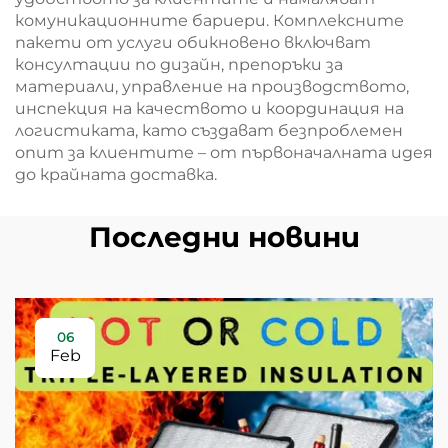
комуникационните бариери. Комплексните
пакети от услуги обикновено включват
консултации по дизайн, препоръки за
материали, управление на производството,
инспекция на качеството и координация на
логистиката, като създават безпроблемен
опит за клиентите – от първоначалната идея
до крайната доставка.
Последни новини
06
Feb