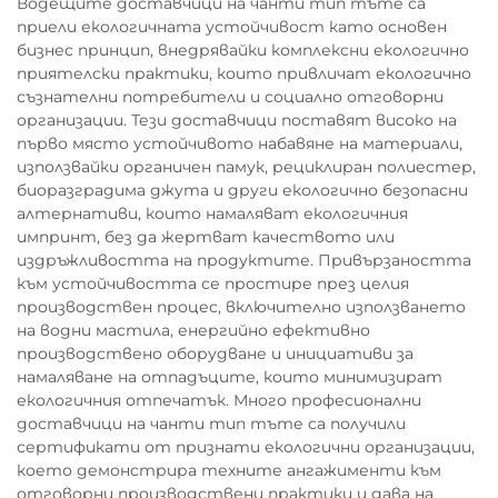
Водещите доставчици на чанти тип тъте са
приели екологичната устойчивост като основен
бизнес принцип, внедрявайки комплексни екологично
приятелски практики, които привличат екологично
съзнателни потребители и социално отговорни
организации. Тези доставчици поставят високо на
първо място устойчивото набавяне на материали,
използвайки органичен памук, рециклиран полиестер,
биоразградима джута и други екологично безопасни
алтернативи, които намаляват екологичния
импринт, без да жертват качеството или
издръжливостта на продуктите. Привързаността
към устойчивостта се простире през целия
производствен процес, включително използването
на водни мастила, енергийно ефективно
производствено оборудване и инициативи за
намаляване на отпадъците, които минимизират
екологичния отпечатък. Много професионални
доставчици на чанти тип тъте са получили
сертификати от признати екологични организации,
което демонстрира техните ангажименти към
отговорни производствени практики и дава на