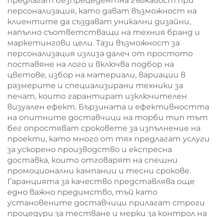
предлагат безпрецедентна гъвкавост при
персонализация, като дават възможност на
клиентите да създават уникални дизайни,
напълно съответстващи на техния бранд и
маркетингови цели. Тази възможност за
персонализация излиза далеч от простото
поставяне на лого и включва подбор на
цветове, избор на материали, вариации в
размерите и специализирани техники за
печат, които гарантират изключителен
визуален ефект. Бързината и ефективността
на опитните доставчици на торби тип тът
бег опростяват сроковете за изпълнение на
проекти, като много от тях предлагат услуги
за ускорено производство и експресна
доставка, които отговарят на спешни
промоционални кампании и тесни срокове.
Гаранцията за качество представлява още
едно важно предимство, тъй като
установените доставчици прилагат строги
процедури за тестване и мерки за контрол на