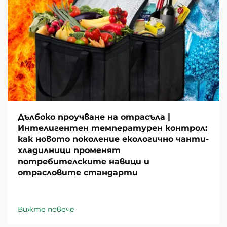
Дълбоко проучване на отрасъла |
Интелигентен температурен контрол:
как новото поколение екологично чанти-
хладилници променят
потребителските навици и
отрасловите стандарти
Вижте повече