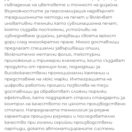
съвпадение на цветовете и точност на дизайна.
Възможностите за персонализация надхвърлят
традиционните методи на печат и включват
иновативни техники като сублимационна печат,
която създава постоянни, устойчиви на
избледняване дизайни, запазващи своята яркост
дори след многократно пране. Много доставчици
предлагат специални завършващи опции,
включително метални фолио, текстурни
приложения и тримерни елементи, които създават
продукти от премиум клас, подходящи за
висококачествени промоционални кампании и
представяне на люкс марки. Интеграцията на
цифрови работни процеси позволява на тези
доставчици да обработват сложни поръчки
ефективно, като поддържат строги стандарти за
контрол на качеството по цялото производствено
стъпало. Напредналата технология за рязане
гарантира прецизни размери и последователно
качество при големи серийни производствени
партиди, докато автоматизираните системи