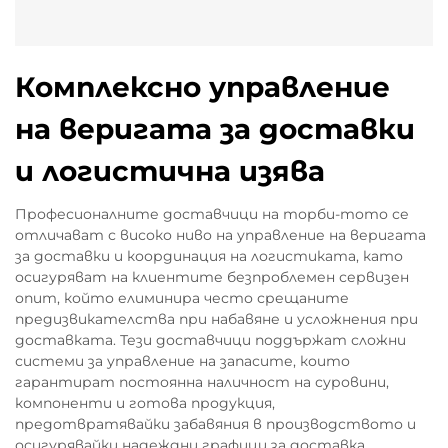
Комплексно управление
на веригата за доставки
и логистична изява
Професионалните доставчици на торби-тото се
отличават с високо ниво на управление на веригата
за доставки и координация на логистиката, като
осигуряват на клиентите безпроблемен сервизен
опит, който елиминира често срещаните
предизвикателства при набавяне и усложнения при
доставката. Тези доставчици поддържат сложни
системи за управление на запасите, които
гарантират постоянна наличност на суровини,
компоненти и готова продукция,
предотвратявайки забавяния в производството и
осигурявайки надеждни графици за доставка.