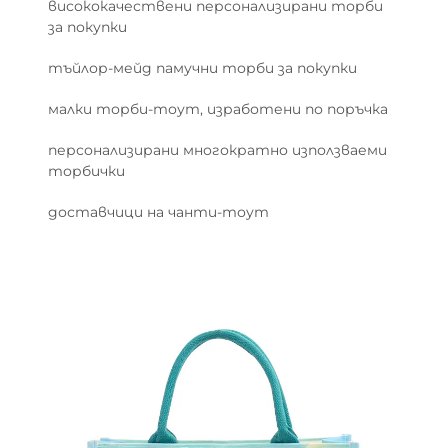
висококачествени персонализирани торби
за покупки
тъйлор-мейд памучни торби за покупки
малки торби-тоут, изработени по поръчка
персонализирани многократно използваеми
торбички
доставчици на чанти-тоут