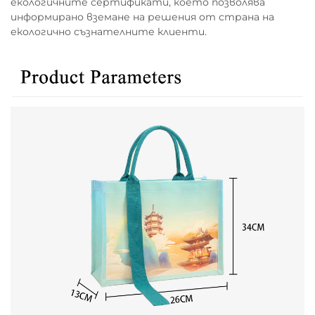
екологичните сертификати, което позволява
информирано вземане на решения от страна на
екологично съзнателните клиенти.