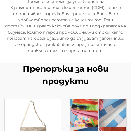
време и системи за управление на
взаимоотношенията с клиентите (CRM), които
опростяват поръчковия процес и повишават
удовлетвореността на клиентите. Тези
доставчици играят ключова роля при подкрепата на
бизнеса, който търси промоционални стоки, като
помагат на организациите да създават запомнящи
се брандови преживявания чрез практични и
привлекателни торби тип тът.
Препоръки за нови
продукти