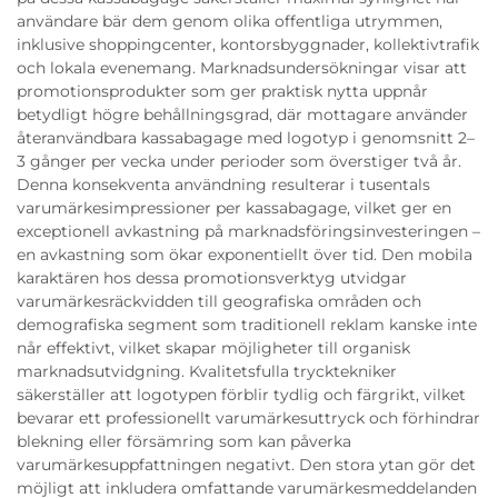
användare bär dem genom olika offentliga utrymmen,
inklusive shoppingcenter, kontorsbyggnader, kollektivtrafik
och lokala evenemang. Marknadsundersökningar visar att
promotionsprodukter som ger praktisk nytta uppnår
betydligt högre behållningsgrad, där mottagare använder
återanvändbara kassabagage med logotyp i genomsnitt 2–
3 gånger per vecka under perioder som överstiger två år.
Denna konsekventa användning resulterar i tusentals
varumärkesimpressioner per kassabagage, vilket ger en
exceptionell avkastning på marknadsföringsinvesteringen –
en avkastning som ökar exponentiellt över tid. Den mobila
karaktären hos dessa promotionsverktyg utvidgar
varumärkesräckvidden till geografiska områden och
demografiska segment som traditionell reklam kanske inte
når effektivt, vilket skapar möjligheter till organisk
marknadsutvidgning. Kvalitetsfulla trycktekniker
säkerställer att logotypen förblir tydlig och färgrikt, vilket
bevarar ett professionellt varumärkesuttryck och förhindrar
blekning eller försämring som kan påverka
varumärkesuppfattningen negativt. Den stora ytan gör det
möjligt att inkludera omfattande varumärkesmeddelanden