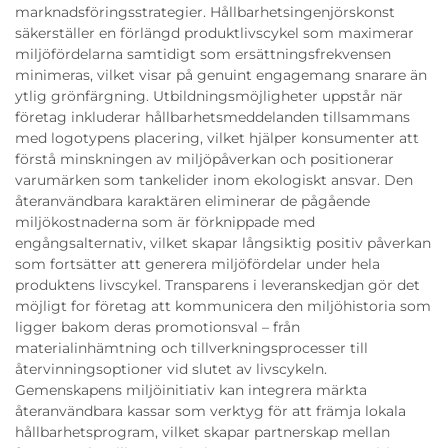
marknadsföringsstrategier. Hållbarhetsingenjörskonst
säkerställer en förlängd produktlivscykel som maximerar
miljöfördelarna samtidigt som ersättningsfrekvensen
minimeras, vilket visar på genuint engagemang snarare än
ytlig grönfärgning. Utbildningsmöjligheter uppstår när
företag inkluderar hållbarhetsmeddelanden tillsammans
med logotypens placering, vilket hjälper konsumenter att
förstå minskningen av miljöpåverkan och positionerar
varumärken som tankelider inom ekologiskt ansvar. Den
återanvändbara karaktären eliminerar de pågående
miljökostnaderna som är förknippade med
engångsalternativ, vilket skapar långsiktig positiv påverkan
som fortsätter att generera miljöfördelar under hela
produktens livscykel. Transparens i leveranskedjan gör det
möjligt for företag att kommunicera den miljöhistoria som
ligger bakom deras promotionsval – från
materialinhämtning och tillverkningsprocesser till
återvinningsoptioner vid slutet av livscykeln.
Gemenskapens miljöinitiativ kan integrera märkta
återanvändbara kassar som verktyg för att främja lokala
hållbarhetsprogram, vilket skapar partnerskap mellan