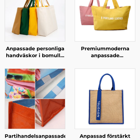
Anpassade personliga
Premiummoderna
handväskor i bomull –
anpassade
höj ditt varumärke
shopperhandväskor –
med anpassad
personliga märkta
merchandising
bärväskor för butiks-
och livsstilsbranschen
Partihandelsanpassade
Anpassad förstärkt