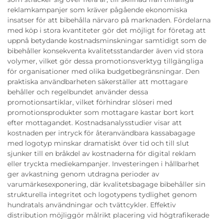
reklamkampanjer som kräver pågående ekonomiska
insatser för att bibehålla närvaro på marknaden. Fördelarna
med köp i stora kvantiteter gör det möjligt for företag att
uppnå betydande kostnadsminskningar samtidigt som de
bibehåller konsekventa kvalitetsstandarder även vid stora
volymer, vilket gör dessa promotionsverktyg tillgängliga
för organisationer med olika budgetbegränsningar. Den
praktiska användbarheten säkerställer att mottagare
behåller och regelbundet använder dessa
promotionsartiklar, vilket förhindrar slöseri med
promotionsprodukter som mottagare kastar bort kort
efter mottagandet. Kostnadsanalysstudier visar att
kostnaden per intryck för återanvändbara kassabagage
med logotyp minskar dramatiskt över tid och till slut
sjunker till en bråkdel av kostnaderna för digital reklam
eller tryckta mediekampanjer. Investeringen i hållbarhet
ger avkastning genom utdragna perioder av
varumärkesexponering, där kvalitetsbagage bibehåller sin
strukturella integritet och logotypens tydlighet genom
hundratals användningar och tvättcykler. Effektiv
distribution möjliggör målrikt placering vid högtrafikerade