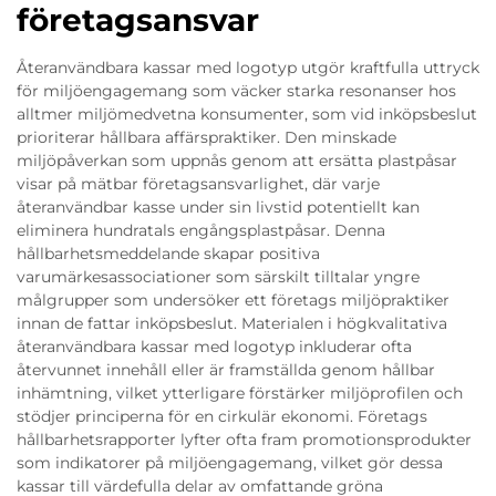
företagsansvar
Återanvändbara kassar med logotyp utgör kraftfulla uttryck
för miljöengagemang som väcker starka resonanser hos
alltmer miljömedvetna konsumenter, som vid inköpsbeslut
prioriterar hållbara affärspraktiker. Den minskade
miljöpåverkan som uppnås genom att ersätta plastpåsar
visar på mätbar företagsansvarlighet, där varje
återanvändbar kasse under sin livstid potentiellt kan
eliminera hundratals engångsplastpåsar. Denna
hållbarhetsmeddelande skapar positiva
varumärkesassociationer som särskilt tilltalar yngre
målgrupper som undersöker ett företags miljöpraktiker
innan de fattar inköpsbeslut. Materialen i högkvalitativa
återanvändbara kassar med logotyp inkluderar ofta
återvunnet innehåll eller är framställda genom hållbar
inhämtning, vilket ytterligare förstärker miljöprofilen och
stödjer principerna för en cirkulär ekonomi. Företags
hållbarhetsrapporter lyfter ofta fram promotionsprodukter
som indikatorer på miljöengagemang, vilket gör dessa
kassar till värdefulla delar av omfattande gröna