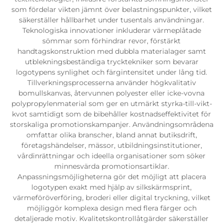
som fördelar vikten jämnt över belastningspunkter, vilket
säkerställer hållbarhet under tusentals användningar.
Teknologiska innovationer inkluderar värmeplåtade
sömmar som förhindrar revor, förstärkt
handtagskonstruktion med dubbla materialager samt
utblekningsbeständiga trycktekniker som bevarar
logotypens synlighet och färgintensitet under lång tid.
Tillverkningsprocesserna använder högkvalitativ
bomullskanvas, återvunnen polyester eller icke-vovna
polypropylenmaterial som ger en utmärkt styrka-till-vikt-
kvot samtidigt som de bibehåller kostnadseffektivitet för
storskaliga promotionskampanjer. Användningsområdena
omfattar olika branscher, bland annat butiksdrift,
företagshändelser, mässor, utbildningsinstitutioner,
vårdinrättningar och ideella organisationer som söker
minnesvärda promotionsartiklar.
Anpassningsmöjligheterna gör det möjligt att placera
logotypen exakt med hjälp av silkskärmsprint,
värmeföröverföring, broderi eller digital tryckning, vilket
möjliggör komplexa design med flera färger och
detaljerade motiv. Kvalitetskontrollåtgärder säkerställer