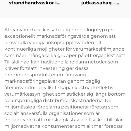
strandhandväskor i
jutkassabag –
PP-vävt material –
Färgblockerat design
slitstarka
och remhandtag för
promotionshandväskor
ökad
för partiförsäljning
varumärkessynlighet
Återanvändbara kassabagage med logotyp ger
exceptionellt marknadsföringsvärde genom att
omvandla vanliga inköpsupplevanden till
kontinuerliga möjligheter för varumärkesfrämjande
som nåer många olika grupper på ett organiskt sätt.
Till skillnad från traditionella reklammetoder som
kräver fortsatt investering ger dessa
promotionsprodukter en långvarig
marknadsföringspåverkan genom daglig
återanvändning, vilket skapar kostnadseffektiv
varumärkessynlighet som sträcker sig långt bortom
de ursprungliga distributionskostnaderna. De
miljömässiga fördelarna positionerar företag som
socialt ansvarsfulla organisationer som är
engagerade i att minska plastavfallet, vilket tilltalar
miljömedvetna konsumenter som alltmer föredrar