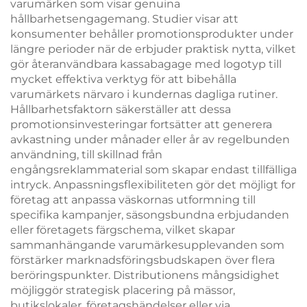
varumärken som visar genuina
hållbarhetsengagemang. Studier visar att
konsumenter behåller promotionsprodukter under
längre perioder när de erbjuder praktisk nytta, vilket
gör återanvändbara kassabagage med logotyp till
mycket effektiva verktyg för att bibehålla
varumärkets närvaro i kundernas dagliga rutiner.
Hållbarhetsfaktorn säkerställer att dessa
promotionsinvesteringar fortsätter att generera
avkastning under månader eller år av regelbunden
användning, till skillnad från
engångsreklammaterial som skapar endast tillfälliga
intryck. Anpassningsflexibiliteten gör det möjligt for
företag att anpassa väskornas utformning till
specifika kampanjer, säsongsbundna erbjudanden
eller företagets färgschema, vilket skapar
sammanhängande varumärkesupplevanden som
förstärker marknadsföringsbudskapen över flera
beröringspunkter. Distributionens mångsidighet
möjliggör strategisk placering på mässor,
butikslokaler, företagshändelser eller via