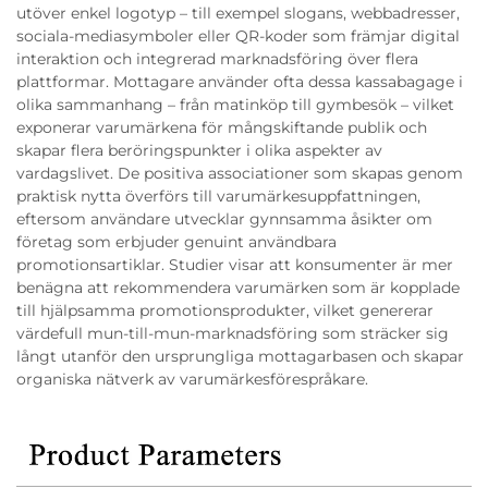
utöver enkel logotyp – till exempel slogans, webbadresser,
sociala-mediasymboler eller QR-koder som främjar digital
interaktion och integrerad marknadsföring över flera
plattformar. Mottagare använder ofta dessa kassabagage i
olika sammanhang – från matinköp till gymbesök – vilket
exponerar varumärkena för mångskiftande publik och
skapar flera beröringspunkter i olika aspekter av
vardagslivet. De positiva associationer som skapas genom
praktisk nytta överförs till varumärkesuppfattningen,
eftersom användare utvecklar gynnsamma åsikter om
företag som erbjuder genuint användbara
promotionsartiklar. Studier visar att konsumenter är mer
benägna att rekommendera varumärken som är kopplade
till hjälpsamma promotionsprodukter, vilket genererar
värdefull mun-till-mun-marknadsföring som sträcker sig
långt utanför den ursprungliga mottagarbasen och skapar
organiska nätverk av varumärkesförespråkare.