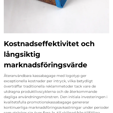
Kostnadseffektivitet och
långsiktig
marknadsföringsvärde
Återanvändbara kassabagage med logotyp ger
exceptionella kostnader per intryck, vilka betydligt
överträffar traditionella reklammetoder tack vare de
utdragna produktlivscyklerna och de återkommande
dagliga användningsmönstren. Den initiala investeringen i
kvalitetsfulla promotionskassabagage genererar
kontinuerliga marknadsföringsavkastningar under perioder
som sträcker sig över flera år, till skillnad från tillfälliga