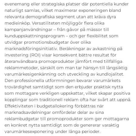
evenemang eller strategiska platser där potentiella kunder
naturligt samlas, vilket maximerar exponeringen bland
relevanta demografiska segment utan att kräva dyra
medieinköp. Versatiliteten möjliggör flera olika
kampanjanvändningar – från gåvor på mässor till
kunduppskattningsprogram – och ger flexibilitet som
utvidgar promotionsbudgetar över olika
marknadsföringsinitiativ. Beräkningar av avkastning på
investering (ROI) visar konsekvent bättre resultat för
återanvändbara promoprodukter jämfört med tillfälliga
reklammetoder, särskilt om man tar hänsyn till långsiktig
varumärkesigenkänning och utveckling av kundlojalitet.
Den professionella utformningen bevarar varumärkets
trovärdighet samtidigt som den erbjuder praktisk nytta
som mottagare verkligen uppskattar, vilket skapar positiva
kopplingar som traditionell reklam ofta har svårt att uppnå.
Effektiviteten i budgetallokering förbättras när
marknadsavdelningar omfördelar delar av sina
reklambudgetar till promoprodukter som ger mottagarna
en konkret nytta samtidigt som de genererar varaktig
varumärkesexponering under långa perioder.