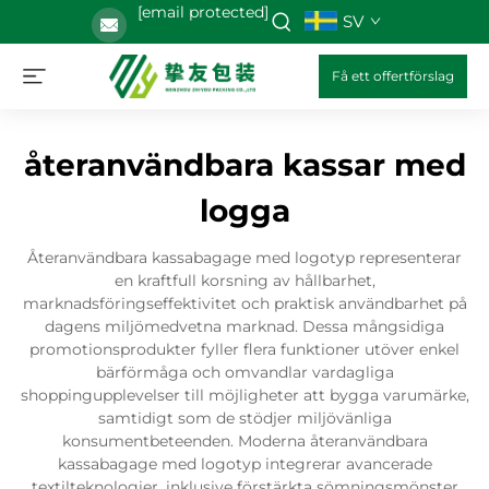
[email protected]
SV
Få ett offertförslag
återanvändbara kassar med
logga
Återanvändbara kassabagage med logotyp representerar
en kraftfull korsning av hållbarhet,
marknadsföringseffektivitet och praktisk användbarhet på
dagens miljömedvetna marknad. Dessa mångsidiga
promotionsprodukter fyller flera funktioner utöver enkel
bärförmåga och omvandlar vardagliga
shoppingupplevelser till möjligheter att bygga varumärke,
samtidigt som de stödjer miljövänliga
konsumentbeteenden. Moderna återanvändbara
kassabagage med logotyp integrerar avancerade
textilteknologier, inklusive förstärkta sömningsmönster