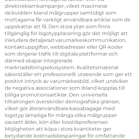
direktreklamkampanjer, vilket maximerar
räckvidden bland målgrupper samtidigt som
mottagarna får verkligt användbara artiklar som de
uppskattar att få. Den stora ytan som finns
tillgänglig för logotypplacering gör det möjligt att
inkludera detaljerad varumärkeskommunikation,
kontaktuppgifter, webbadresser eller QR-koder
som dirigerar trafik till digitala plattformar och
därmed skapar integrerade
marknadsföringsekosystem. Kvalitetsmaterial
säkerställer ett professionellt utseende som ger ett
positivt intryck av varumärkesbild, vilket undviker
de negativa associationer som ibland kopplas till
billiga promotionsartiklar. Den universella
tilltalningen överskrider demografiska gränser,
vilket gör återanvändbara kassabagage med
logotyp lämpliga för många olika målgrupper
oavsett ålder, kön eller livsstilspreferenser.
Möjligheten att köpa i stora kvantiteter ger
betydande kostnadsbesparingar för omfattande