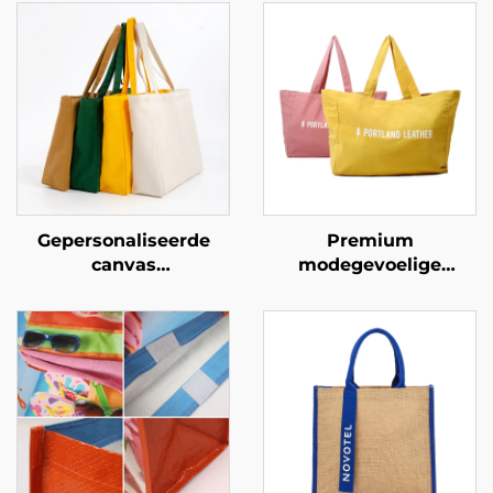
Gepersonaliseerde
Premium
canvas
modegevoelige
boodschappentassen –
gepersonaliseerde
Verhoog uw merk met
boodschappentassen –
gepersonaliseerde
Gepersonaliseerde
merchandising
gemerkte
draagzakken voor
retail en lifestyle