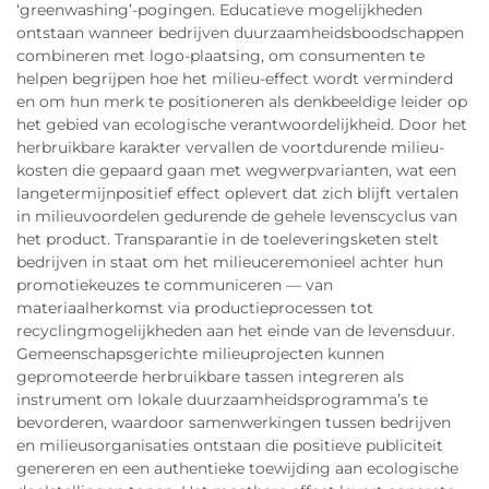
‘greenwashing’-pogingen. Educatieve mogelijkheden
ontstaan wanneer bedrijven duurzaamheidsboodschappen
combineren met logo-plaatsing, om consumenten te
helpen begrijpen hoe het milieu-effect wordt verminderd
en om hun merk te positioneren als denkbeeldige leider op
het gebied van ecologische verantwoordelijkheid. Door het
herbruikbare karakter vervallen de voortdurende milieu-
kosten die gepaard gaan met wegwerpvarianten, wat een
langetermijnpositief effect oplevert dat zich blijft vertalen
in milieuvoordelen gedurende de gehele levenscyclus van
het product. Transparantie in de toeleveringsketen stelt
bedrijven in staat om het milieuceremonieel achter hun
promotiekeuzes te communiceren — van
materiaalherkomst via productieprocessen tot
recyclingmogelijkheden aan het einde van de levensduur.
Gemeenschapsgerichte milieuprojecten kunnen
gepromoteerde herbruikbare tassen integreren als
instrument om lokale duurzaamheidsprogramma’s te
bevorderen, waardoor samenwerkingen tussen bedrijven
en milieusorganisaties ontstaan die positieve publiciteit
genereren en een authentieke toewijding aan ecologische