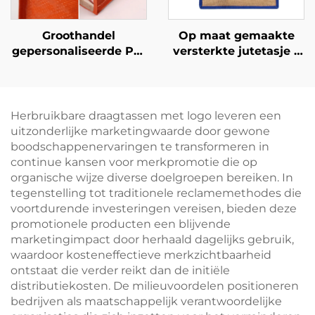
Groothandel
Op maat gemaakte
gepersonaliseerde PP-
versterkte jutetasje –
geweven strandtassen
kleurgeblokkeerd
– Duurzame
ontwerp en
promotionele
bandhandvat voor
boodschappentassen
optimale
Herbruikbare draagtassen met logo leveren een
voor
merkzichtbaarheid
uitzonderlijke marketingwaarde door gewone
groothandelsaankoop
boodschappenervaringen te transformeren in
continue kansen voor merkpromotie die op
organische wijze diverse doelgroepen bereiken. In
tegenstelling tot traditionele reclamemethodes die
voortdurende investeringen vereisen, bieden deze
promotionele producten een blijvende
marketingimpact door herhaald dagelijks gebruik,
waardoor kosteneffectieve merkzichtbaarheid
ontstaat die verder reikt dan de initiële
distributiekosten. De milieuvoordelen positioneren
bedrijven als maatschappelijk verantwoordelijke