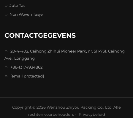
Jute Tas
Non Woven Tasje
CONTACTGEGEVENS
20-4-402, Caihong Zhihui Pioneer Park, nr. 511-731, Caihong
Ave., Longgang
+86-13174934862
[email protected]
Copyright © 2026 Wenzhou Zhiyou Packing Co., Ltd. Alle
rechten voorbehouden. -
Privacybeleid