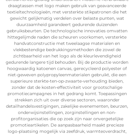
draagtassen met logo maken gebruik van geavanceerde
textieltechnologieën, met versterkte stikpatronen die het
gewicht gelijkmatig verdelen over belaste punten, wat
duurzaamheid garandeert gedurende duizenden
gebruiksbeurten. De technologische innovaties omvatten
hittegelijmde naden die scheuren voorkomen, versterkte
handvatconstructie met tweelaagse materialen en
vlekbestendige bedrukkingsmethoden die zowel de
zichtbaarheid van het logo als de kleurlevendigheid
gedurende langere tijd behouden. Bij de productie worden
hoogwaardig katoenen canvas, gerecycleerd polyester of
niet-geweven polypropyleenmaterialen gebruikt, die een
superieure sterkte-ten-op-zwaarte-verhouding bieden,
zonder dat de kosten-effectiviteit voor grootschalige
promotiecampagnes in het gedrang komt. Toepassingen
strekken zich uit over diverse sectoren, waaronder
detailhandelsvestigingen, zakelijke evenementen, beurzen,
onderwijsinstellingen, zorginstellingen en non-
profitorganisaties die op zoek zijn naar onvergetelijke
promotieartikelen. De aanpasbaarheid maakt precieze
logo-plaatsing mogelijk via zeefdruk, warmteoverdracht,