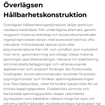
Överlägsen
Hållbarhetskonstruktion
Överlägsen hållbarhetsingenjörskonst skiljer premium
veckbara handväskor från underlägsna alternativ genom
noggrann materialvetenskap och konstruktionsmetoder.
Ingenjörsprocessen börjar med avancerad textilval, ofta
inkluderar militärklassad ripstop-nylon eller
polymerråmaterial från luft- och rymdfart som motstånd
mot revor, genomborrning och slitage. Dessa material
genomgår specialbehandlingar, inklusive UV-stabilisering,
antimikrobiella beläggningar och vattenavvisande
applikationer som avsevärt förlänger den funktionella
livslängden. Konstruktionsmetoden använder förstärkta
sygningsmönster som fördelar spänningsbelastningen
över flera fästpunkter, vilket förhindrar katastrofala fel vid
kritiska kopplingspunkter. Dubbelvikta sömmar och
bartackade spänningspunkter skapar redundanta
styrksystem som bibehåller väskans integritet även vid
extrema lastförhållanden. Kvalitetsveckbara handväskor har