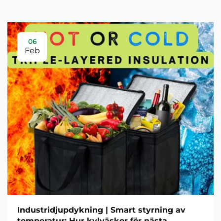
06
Feb
Industridjupdykning | Smart styrning av
temperatur: Hur kylväskor för nästa