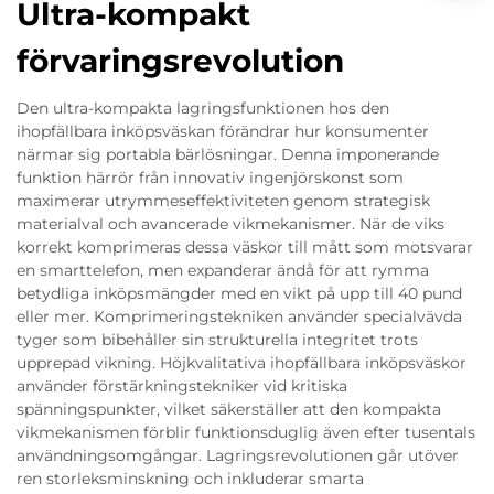
Ultra-kompakt
förvaringsrevolution
Den ultra-kompakta lagringsfunktionen hos den
ihopfällbara inköpsväskan förändrar hur konsumenter
närmar sig portabla bärlösningar. Denna imponerande
funktion härrör från innovativ ingenjörskonst som
maximerar utrymmeseffektiviteten genom strategisk
materialval och avancerade vikmekanismer. När de viks
korrekt komprimeras dessa väskor till mått som motsvarar
en smarttelefon, men expanderar ändå för att rymma
betydliga inköpsmängder med en vikt på upp till 40 pund
eller mer. Komprimeringstekniken använder specialvävda
tyger som bibehåller sin strukturella integritet trots
upprepad vikning. Höjkvalitativa ihopfällbara inköpsväskor
använder förstärkningstekniker vid kritiska
spänningspunkter, vilket säkerställer att den kompakta
vikmekanismen förblir funktionsduglig även efter tusentals
användningsomgångar. Lagringsrevolutionen går utöver
ren storleksminskning och inkluderar smarta