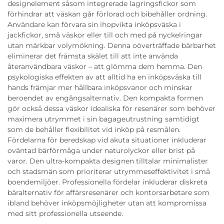
designelement såsom integrerade lagringsfickor som
förhindrar att väskan går förlorad och bibehåller ordning.
Användare kan förvara sin ihopvikta inköpsväska i
jackfickor, små väskor eller till och med på nyckelringar
utan märkbar volymökning. Denna oöverträffade bärbarhet
eliminerar det främsta skälet till att inte använda
återanvändbara väskor – att glömma dem hemma. Den
psykologiska effekten av att alltid ha en inköpsväska till
hands främjar mer hållbara inköpsvanor och minskar
beroendet av engångsalternativ. Den kompakta formen
gör också dessa väskor idealiska för resenärer som behöver
maximera utrymmet i sin bagageutrustning samtidigt
som de behåller flexibilitet vid inköp på resmålen.
Fördelarna för beredskap vid akuta situationer inkluderar
oväntad bärförmåga under naturolyckor eller brist på
varor. Den ultra-kompakta designen tilltalar minimalister
och stadsmän som prioriterar utrymmeseffektivitet i små
boendemiljöer. Professionella fördelar inkluderar diskreta
bäralternativ för affärsresenärer och kontorsarbetare som
ibland behöver inköpsmöjligheter utan att kompromissa
med sitt professionella utseende.