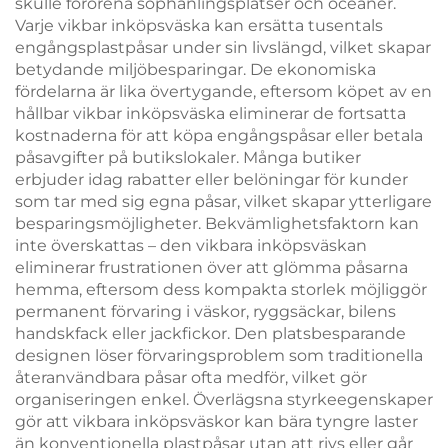
skulle förorena sophanlingsplatser och oceaner.
Varje vikbar inköpsväska kan ersätta tusentals
engångsplastpåsar under sin livslängd, vilket skapar
betydande miljöbesparingar. De ekonomiska
fördelarna är lika övertygande, eftersom köpet av en
hållbar vikbar inköpsväska eliminerar de fortsatta
kostnaderna för att köpa engångspåsar eller betala
påsavgifter på butikslokaler. Många butiker
erbjuder idag rabatter eller belöningar för kunder
som tar med sig egna påsar, vilket skapar ytterligare
besparingsmöjligheter. Bekvämlighetsfaktorn kan
inte överskattas – den vikbara inköpsväskan
eliminerar frustrationen över att glömma påsarna
hemma, eftersom dess kompakta storlek möjliggör
permanent förvaring i väskor, ryggsäckar, bilens
handskfack eller jackfickor. Den platsbesparande
designen löser förvaringsproblem som traditionella
återanvändbara påsar ofta medför, vilket gör
organiseringen enkel. Överlägsna styrkeegenskaper
gör att vikbara inköpsväskor kan bära tyngre laster
än konventionella plastpåsar utan att rivs eller går