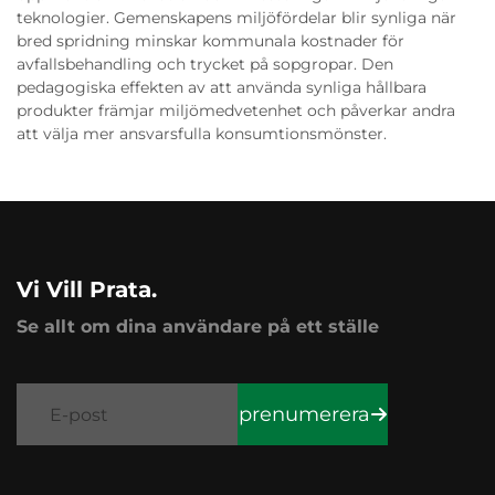
teknologier. Gemenskapens miljöfördelar blir synliga när
bred spridning minskar kommunala kostnader för
avfallsbehandling och trycket på sopgropar. Den
pedagogiska effekten av att använda synliga hållbara
produkter främjar miljömedvetenhet och påverkar andra
att välja mer ansvarsfulla konsumtionsmönster.
Vi Vill Prata.
Se allt om dina användare på ett ställe
prenumerera