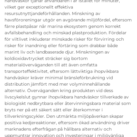
handväskor tjänar användaren i år istället för minuter,
vilket ger exceptionellt effektiva
resursutnyttjandeförhållanden. Minskning av
havsföroreningar utgör en avgörande miljöfördel, eftersom
färre plastpåsar når marina ekosystem genom korrekt
avfallsbehandling och minskad plastproduktion. Fördelar
för viltlivet inkluderar minskade risker för förvirring och
risker för inandning eller förtäring som drabbar både
marint liv och landbaserade djur. Minskningen av
koldioxidavtrycket sträcker sig bortom
materialöverväganden till att även omfatta
transporteffektivitet, eftersom lättviktiga ihopvikbara
handväskor kräver minimal bränsleförbrukning vid
distribution jämfört med mer volyminnehållande
alternativ. Överväganden kring produkten vid dess
livscykelslut gynnar ihopvikbara handväskor tillverkade av
biologiskt nedbrytbara eller återvinningsbara material som
bryts ner på ett säkert sätt eller återkommer i
tillverkningscykler. Den utmärkta miljöpåverkan skapar
positiva kedjereaktioner, eftersom ökad användning driver
marknadens efterfrågan på hållbara alternativ och
uppmuntrar innovation och investeringar i miljövänliga