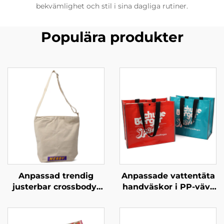
bekvämlighet och stil i sina dagliga rutiner.
Populära produkter
Anpassad trendig
Anpassade vattentäta
justerbar crossbody-
handväskor i PP-vävt
handväska –
material – stilfulla
anpassade färger för
ekologiskt
streetwear-stil
ansvarsfulla märkta