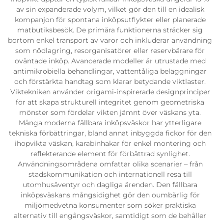
av sin expanderade volym, vilket gör den till en idealisk
kompanjon för spontana inköpsutflykter eller planerade
matbutiksbesök. De primära funktionerna sträcker sig
bortom enkel transport av varor och inkluderar användning
som nödlagring, resorganisatörer eller reservbärare för
oväntade inköp. Avancerade modeller är utrustade med
antimikrobiella behandlingar, vattentåliga beläggningar
och förstärkta handtag som klarar betydande viktlaster.
Viktekniken använder origami-inspirerade designprinciper
för att skapa strukturell integritet genom geometriska
mönster som fördelar vikten jämnt över väskans yta.
Många moderna fällbara inköpsväskor har ytterligare
tekniska förbättringar, bland annat inbyggda fickor för den
ihopvikta väskan, karabinhakar för enkel montering och
reflekterande element för förbättrad synlighet.
Användningsområdena omfattar olika scenarier – från
stadskommunikation och internationell resa till
utomhusäventyr och dagliga ärenden. Den fällbara
inköpsväskans mångsidighet gör den oumbärlig för
miljömedvetna konsumenter som söker praktiska
alternativ till engångsväskor, samtidigt som de behåller