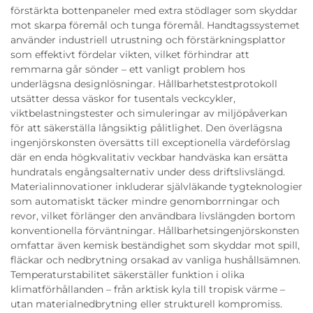
förstärkta bottenpaneler med extra stödlager som skyddar
mot skarpa föremål och tunga föremål. Handtagssystemet
använder industriell utrustning och förstärkningsplattor
som effektivt fördelar vikten, vilket förhindrar att
remmarna går sönder – ett vanligt problem hos
underlägsna designlösningar. Hållbarhetstestprotokoll
utsätter dessa väskor for tusentals veckcykler,
viktbelastningstester och simuleringar av miljöpåverkan
för att säkerställa långsiktig pålitlighet. Den överlägsna
ingenjörskonsten översätts till exceptionella värdeförslag
där en enda högkvalitativ veckbar handväska kan ersätta
hundratals engångsalternativ under dess driftslivslängd.
Materialinnovationer inkluderar självläkande tygteknologier
som automatiskt täcker mindre genomborrningar och
revor, vilket förlänger den användbara livslängden bortom
konventionella förväntningar. Hållbarhetsingenjörskonsten
omfattar även kemisk beständighet som skyddar mot spill,
fläckar och nedbrytning orsakad av vanliga hushållsämnen.
Temperaturstabilitet säkerställer funktion i olika
klimatförhållanden – från arktisk kyla till tropisk värme –
utan materialnedbrytning eller strukturell kompromiss.