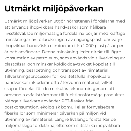
Utmärkt miljöpåverkan
Utmärkt miljöpåverkan utgör hörnstenen i fördelarna med
att använda ihopvikbara handväskor som hållbara
livsstilsval. De miljömässiga fördelarna börjar med kraftiga
minskningar av förbrukningen av engångsplast, där varje
ihopvikbar handväska eliminerar cirka 1 000 plastpåsar per
år och användare. Denna minskning leder direkt till lägre
konsumtion av petroleum, som används vid tillverkning av
plastpåsar, och minskar koldioxidavtrycket kopplat till
utvinning, bearbetning och transport av råmaterial.
Tillverkningsprocessen för kvalitetsfulla ihopvikbara
handväskor inkluderar ofta återvunna material, vilket
skapar fördelar för den cirkulära ekonomin genom att
omvandla avfallströmmar till funktionsförmåga produkter.
Många tillverkare använder PET-flaskor från
postkonsumtion, ekologisk bomull eller förnyelsebara
fiberkällor som minimerar påverkan på miljön vid
utvinning av råmaterial. Längre livslängd förstärker de
miljömässiga fördelarna, eftersom slitstarka ihopvikbara