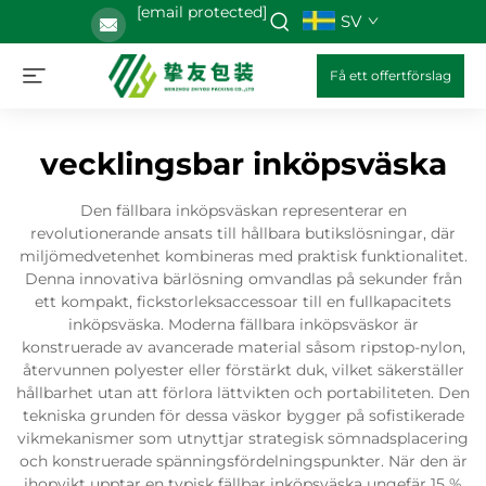
[email protected]
SV
Få ett offertförslag
vecklingsbar inköpsväska
Den fällbara inköpsväskan representerar en
revolutionerande ansats till hållbara butikslösningar, där
miljömedvetenhet kombineras med praktisk funktionalitet.
Denna innovativa bärlösning omvandlas på sekunder från
ett kompakt, fickstorleksaccessoar till en fullkapacitets
inköpsväska. Moderna fällbara inköpsväskor är
konstruerade av avancerade material såsom ripstop-nylon,
återvunnen polyester eller förstärkt duk, vilket säkerställer
hållbarhet utan att förlora lättvikten och portabiliteten. Den
tekniska grunden för dessa väskor bygger på sofistikerade
vikmekanismer som utnyttjar strategisk sömnadsplacering
och konstruerade spänningsfördelningspunkter. När den är
ihopvikt upptar en typisk fällbar inköpsväska ungefär 15 %