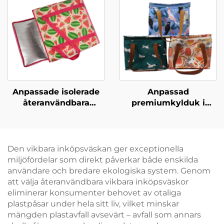
bärväskor för
modebutiker
Anpassade isolerade
Anpassad
återanvändbara
premiumkylduk i
matkassar,
Oxfordmaterial med
sammanvikbar kylduk
läderhandtag – Stilfull
för livsmedel för
termokassabag med
företagsmärkning,
fågel- och
Den vikbara inköpsväskan ger exceptionella
evenemang och
blommormotiv
miljöfördelar som direkt påverkar både enskilda
kampanjer
användare och bredare ekologiska system. Genom
att välja återanvändbara vikbara inköpsväskor
eliminerar konsumenter behovet av otaliga
plastpåsar under hela sitt liv, vilket minskar
mängden plastavfall avsevärt – avfall som annars