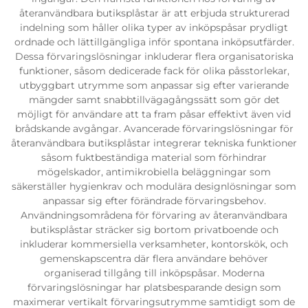
återanvändbara butiksplåstar är att erbjuda strukturerad
indelning som håller olika typer av inköpspåsar prydligt
ordnade och lättillgängliga inför spontana inköpsutfärder.
Dessa förvaringslösningar inkluderar flera organisatoriska
funktioner, såsom dedicerade fack för olika påsstorlekar,
utbyggbart utrymme som anpassar sig efter varierande
mängder samt snabbtillvägagångssätt som gör det
möjligt för användare att ta fram påsar effektivt även vid
brådskande avgångar. Avancerade förvaringslösningar för
återanvändbara butiksplåstar integrerar tekniska funktioner
såsom fuktbeständiga material som förhindrar
mögelskador, antimikrobiella beläggningar som
säkerställer hygienkrav och modulära designlösningar som
anpassar sig efter förändrade förvaringsbehov.
Användningsområdena för förvaring av återanvändbara
butiksplåstar sträcker sig bortom privatboende och
inkluderar kommersiella verksamheter, kontorskök, och
gemenskapscentra där flera användare behöver
organiserad tillgång till inköpspåsar. Moderna
förvaringslösningar har platsbesparande design som
maximerar vertikalt förvaringsutrymme samtidigt som de