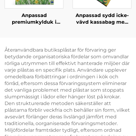
Anpassad
Anpassad sydd icke-
premiumkylduk i
vävd kassabag med
Oxfordmaterial med
tydligt tropiskt
läderhandtag – Stilfull
grafiskt mönster –
termokassabag med
Utmärkande märkta
fågel- och
produkter för B2B
Återanvändbara butiksplåstar för förvaring ger
blommormotiv
betydande organisatoriska fördelar som omvandlar
rörliga utrymmen till effektivt hanterade miljöer där
varje plåstas en specifik plats. Användare upplever
omedelbara förbättringar i ordningen i kök och
förråd, eftersom dessa förvaringssystem eliminerar
det vanliga problemet med plåstar som stoppats
slumpmässigt i lådor eller hänger löst på krokar.
Den strukturerade metoden säkerställer att
plåstarna förblir veckfria och behåller sin form, vilket
avsevärt förlänger deras livslängd jämfört med
traditionella, oorganiserade förvaringsmetoder.
Miljöfördelar framträder tydligt, eftersom ordnad