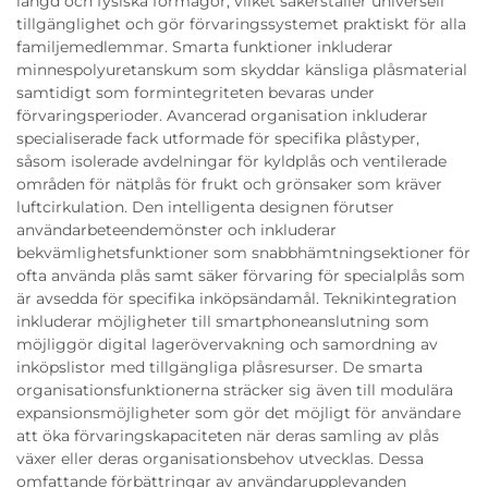
längd och fysiska förmågor, vilket säkerställer universell
tillgänglighet och gör förvaringssystemet praktiskt för alla
familjemedlemmar. Smarta funktioner inkluderar
minnespolyuretanskum som skyddar känsliga plåsmaterial
samtidigt som formintegriteten bevaras under
förvaringsperioder. Avancerad organisation inkluderar
specialiserade fack utformade för specifika plåstyper,
såsom isolerade avdelningar för kyldplås och ventilerade
områden för nätplås för frukt och grönsaker som kräver
luftcirkulation. Den intelligenta designen förutser
användarbeteendemönster och inkluderar
bekvämlighetsfunktioner som snabbhämtningsektioner för
ofta använda plås samt säker förvaring för specialplås som
är avsedda för specifika inköpsändamål. Teknikintegration
inkluderar möjligheter till smartphoneanslutning som
möjliggör digital lagerövervakning och samordning av
inköpslistor med tillgängliga plåsresurser. De smarta
organisationsfunktionerna sträcker sig även till modulära
expansionsmöjligheter som gör det möjligt för användare
att öka förvaringskapaciteten när deras samling av plås
växer eller deras organisationsbehov utvecklas. Dessa
omfattande förbättringar av användarupplevanden