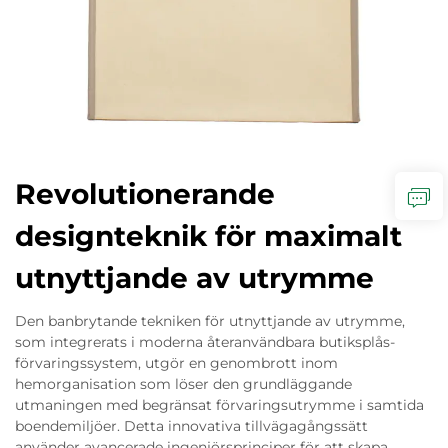
Revolutionerande
designteknik för maximalt
utnyttjande av utrymme
Den banbrytande tekniken för utnyttjande av utrymme,
som integrerats i moderna återanvändbara butiksplås-
förvaringssystem, utgör en genombrott inom
hemorganisation som löser den grundläggande
utmaningen med begränsat förvaringsutrymme i samtida
boendemiljöer. Detta innovativa tillvägagångssätt
använder avancerade ingenjörsprinciper för att skapa