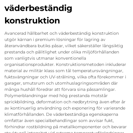
väderbeständig
konstruktion
Avancerad hållbarhet och väderbeständig konstruktion
utgör kärnan i premium-lösningar för lagring av
återanvändbara butiks påsar, vilket säkerställer långsiktig
prestanda och pålitlighet under olika miljöförhållanden
som vanligtvis utmanar konventionella
organisationsprodukter. Konstruktionsmetoden inkluderar
material av militär klass som tål temperatursvängningar,
fuktsvängningar och UV-strålning, vilka ofta förekommer i
garager, smutsrum och utomhuslagringsområden där
många hushåll föredrar att förvara sina påssamlingar.
Polymerblandningar med hög prestanda motstår
sprickbildning, deformation och nedbrytning även efter år
av kontinuerlig användning och exponering för varierande
klimatförhållanden. De väderbeständiga egenskaperna
omfattar även specialbehandlingar som avvisar fukt,
förhindrar rostbildning på metallkomponenter och bevarar