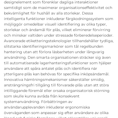
designelement som förenklar dagliga interaktioner
samtidigt som de maximerar organisationseffektivitet och
bekvämlighet för hushåll av alla storlekar. Dessa
intelligenta funktioner inkluderar färgkodningssystem som
möjliggör omedelbar visuell identifiering av olika typer,
storlekar och ändamål för plås, vilket eliminerar förvirring
och minskar valtiden under stressade förberedelseperioder.
Avancerade etiketteringsteknologier tillhandahåller tydliga,
slitstarka identifieringsmarkörer som tål regelbunden
hantering utan att förlora läsbarheten under långvarig
användning. Den smarta organisationen sträcker sig även
till automatiserade lagerhanteringsfunktioner som hjälper
användare att spåra antalet plås och identifiera när
ytterligare plås kan behövas för specifika inköpsändamål.
Innovativa hämtningsmekanismer säkerställer smidig,
ansträngningsfri tillgång till förvarade plås utan att störa
intilliggande föremål eller orsaka organisatorisk störning
som skulle kunna avråda från konsekvent
systemanvändning. Förbättringen av
användarupplevanden inkluderar ergonomiska
överväganden som anpassar sig efter användare av olika