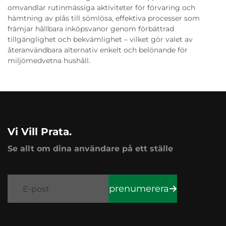
omvandlar rutinmässiga aktiviteter för förvaring och
hämtning av plås till sömlösa, effektiva processer som
främjar hållbara inköpsvanor genom förbättrad
tillgänglighet och bekvämlighet – vilket gör valet av
återanvändbara alternativ enkelt och belönande för
miljömedvetna hushåll.
Vi Vill Prata.
Se allt om dina användare på ett ställe
prenumerera