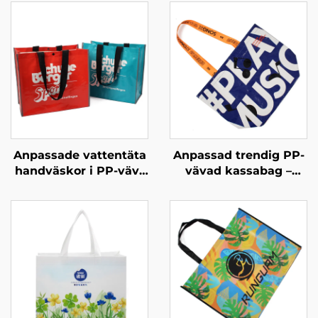
Anpassade vattentäta
Anpassad trendig PP-
handväskor i PP-vävt
vävad kassabag –
material – stilfulla
Tematisk
ekologiskt
modekassabag med
ansvarsfulla märkta
musikmotiv för
bärväskor för
varumärkesaktiviteter
modebutiker