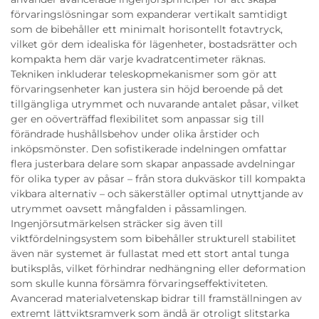
förvaringslösningar som expanderar vertikalt samtidigt
som de bibehåller ett minimalt horisontellt fotavtryck,
vilket gör dem idealiska för lägenheter, bostadsrätter och
kompakta hem där varje kvadratcentimeter räknas.
Tekniken inkluderar teleskopmekanismer som gör att
förvaringsenheter kan justera sin höjd beroende på det
tillgängliga utrymmet och nuvarande antalet påsar, vilket
ger en oöverträffad flexibilitet som anpassar sig till
förändrade hushållsbehov under olika årstider och
inköpsmönster. Den sofistikerade indelningen omfattar
flera justerbara delare som skapar anpassade avdelningar
för olika typer av påsar – från stora dukväskor till kompakta
vikbara alternativ – och säkerställer optimal utnyttjande av
utrymmet oavsett mångfalden i påssamlingen.
Ingenjörsutmärkelsen sträcker sig även till
viktfördelningsystem som bibehåller strukturell stabilitet
även när systemet är fullastat med ett stort antal tunga
butiksplås, vilket förhindrar nedhängning eller deformation
som skulle kunna försämra förvaringseffektiviteten.
Avancerad materialvetenskap bidrar till framställningen av
extremt lättviktsramverk som ändå är otroligt slitstarka