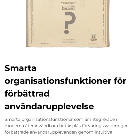
Smarta
organisationsfunktioner för
förbättrad
användarupplevelse
Smarta organisationsfunktioner som är integrerade i
moderna återanvändbara butiksplås förvaringssystem ger
förbättrade användarupplevanden genom intuitiva