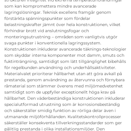
strukturell integritet vid extrema temperaturförändringar
som kan kompromettera mindre avancerade
lagringslösningar. Teknisk excellens framgår genom
förstärkta spänningspunkter som fördelar
belastningskrafter jämnt över hela konstruktionen, vilket
förhindrar brott vid anslutningsfogar och
monteringsutrustning – områden som vanligtvis utgör
svaga punkter i konventionella lagringssystem.
Konstruktionen inkluderar avancerade täknings-teknologier
som skyddar interna komponenter mot damm, smuts och
fuktinträngning, samtidigt som lätt tillgänglighet bibehålls
för regelbunden användning och underhållsaktiviteter.
Materialvalet prioriterar hållbarhet utan att göra avkall på
prestanda, genom användning av återvunna och förnybara
råmaterial som stämmer överens med miljömedvetenhet
samtidigt som de uppfyller exceptionellt höga krav på
hållbarhet. Den väderbeständiga konstruktionen inkluderar
specialutformad utrustning som är korrosionsbeständig
och säkerställer smidig funktion av rörliga delar även i
utmanande miljöförhållanden. Kvalitetskontrollprocesser
säkerställer konsekventa tillverkningsstandarder som ger
pålitlig prestanda i olika installationsmiljöer. Den