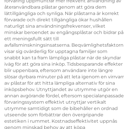
förvaring uppmuntrar mer frekvent användning av
återanvändbara plåstar genom att göra dem
lättillgängliga och synliga. När plåstarna är korrekt
förvarade och direkt tillgängliga ökar hushållen
naturligt sina användningsfrekvenser, vilket
minskar beroendet av engångsplåstar och bidrar på
ett meningsfullt sätt till
avfallsminskningsinsatserna. Beqvämlighetsfaktorn
visar sig ovärderlig för upptagna familjer som
snabbt kan ta fram lämpliga plåstar när de skyndar
iväg för att göra sina inköp. Tidsbesparande effekter
blir uppenbara, eftersom användare inte längre
slösar dyrbara minuter på att leta igenom en virrvarr
av plåstar för att hitta lämpliga alternativ för sina
inköpsbehov. Utnyttjandet av utrymme utgör en
annan avgörande fördel, eftersom specialanpassade
förvaringssystem effektivt utnyttjar vertikalt
utrymme samtidigt som de bibehåller en ordnad
utseende som förbättrar den övergripande
estetiken i rummet. Kostnadseffektivitet uppnås
genom minskad behov av att köpa