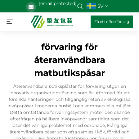
[email protected]
SV
Få ett offertförslag
förvaring för
återanvändbara
matbutikspåsar
Återanvändbara butiksplåstar för förvaring utgör en
innovativ organisationslösning som är utformad för att
förenkla hanteringen och tillgängligheten av ekologiska
inköpspåsar i moderna hushåll och kommersiella miljöer.
Detta omfattande förvaringssystem möter den ökande
efterfrågan på hållbara inköpsvanor samtidigt som det
löser det vanliga problemet med oordnade, krångliga
återanvändbara påsar som ofta samlas i kök, förråd och
ingångar. Den främsta funktionen hos förvaring av