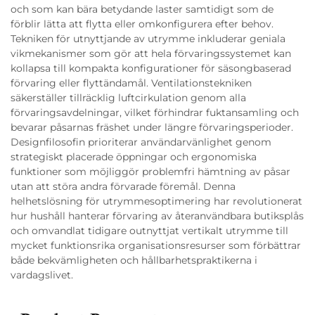
och som kan bära betydande laster samtidigt som de
förblir lätta att flytta eller omkonfigurera efter behov.
Tekniken för utnyttjande av utrymme inkluderar geniala
vikmekanismer som gör att hela förvaringssystemet kan
kollapsa till kompakta konfigurationer för säsongbaserad
förvaring eller flyttändamål. Ventilationstekniken
säkerställer tillräcklig luftcirkulation genom alla
förvaringsavdelningar, vilket förhindrar fuktansamling och
bevarar påsarnas fräshet under längre förvaringsperioder.
Designfilosofin prioriterar användarvänlighet genom
strategiskt placerade öppningar och ergonomiska
funktioner som möjliggör problemfri hämtning av påsar
utan att störa andra förvarade föremål. Denna
helhetslösning för utrymmesoptimering har revolutionerat
hur hushåll hanterar förvaring av återanvändbara butiksplås
och omvandlat tidigare outnyttjat vertikalt utrymme till
mycket funktionsrika organisationsresurser som förbättrar
både bekvämligheten och hållbarhetspraktikerna i
vardagslivet.