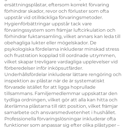
ersättningsplåstar, eftersom korrekt förvaring
förhindrar skador, revor och förluster som ofta
uppstår vid otillräckliga förvaringsmetoder.
Hygienförbättringar uppstår tack vare
förvaringssystem som främjar luftcirkulation och
förhindrar fuktansamling, vilket annars kan leda till
obehagliga lukter eller mögelskador. De
psykologiska fördelarna inkluderar minskad stress
och frustration kopplad till oordnade utrymmen,
vilket skapar trevligare vardagliga upplevelser vid
förberedelser inför inköpsutfärder.
Underhållsfördelar inkluderar lättare rengöring och
inspektion av plåstar när de är systematiskt
förvarade istället for att ligga hoprullade
tillsammans. Familjemedlemmar uppskattar den
tydliga ordningen, vilket gör att alla kan hitta och
återlämna plåstarna till rätt position, vilket främjar
samarbete och ansvarsmedvetenhet i hushållet.
Professionella förvaringslösningar inkluderar ofta
funktioner som anpassar sig efter olika plåstyper –