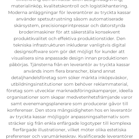
materialinköp, kvalitetskontroll och logistikhantering.
Moderna anläggningar för leverantörer av tryckta kassar
använder spetsutrustning såsom automatiserade
skärsystem, precisionsprintpressar och datorstyrda
broderimaskiner för att säkerställa konsekvent
produktkvalitet och effektiva produktionstider. Den
tekniska infrastrukturen inkluderar vanligtvis digital
designsoftware som gör det möjligt for kunder att
visualisera sina anpassade design innan produktionen
påbörjas. Tjänsterna från en leverantör av tryckta kassar
används inom flera branscher, bland annat
detaljhandelsföretag som söker märkta inköpsväskor,
utbildningsinstitutioner som behöver reklammaterial,
företag som utvecklar marknadsföringskampanjer, ideella
organisationer som skapar medvetenhetsfrämjande varor
samt evenemangsplanerare som producerar gåvor till
konferenser. Den stora mångsidigheten hos en leverantör
av tryckta kassar möjliggör anpassningsalternativ som
sträcker sig från enkla enfärgade logotyper till komplexa
flerfärgade illustrationer, vilket möter olika estetiska
preferenser och varumärkeskrav. Kvalificerade leverantörer