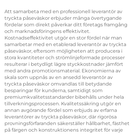
termokassabag med
sportevenemang för
fågel- och
företagsevenemang
Att samarbeta med en professionell leverantör av
blommormotiv
tryckta påseväskor erbjuder många övertygande
fördelar som direkt påverkar ditt företags framgång
och marknadsföringens effektivitet.
Kostnadseffektivitet utgör en stor fördel när man
samarbetar med en etablerad leverantör av tryckta
påseväskor, eftersom möjligheten att producera i
stora kvantiteter och strömlinjeformade processer
resulterar i betydligt lägre styckkostnader jämfört
med andra promotionsmaterial. Ekonomierna av
skala som uppnås av en ansedd leverantör av
tryckta påseväskor omvandlas till betydande
besparingar för kunderna, samtidigt som
premiumkvalitetsstandarder bibehålls under hela
tillverkningsprocessen. Kvalitetssäkring utgör en
annan avgörande fördel som erbjuds av erfarna
leverantörer av tryckta påseväskor, där rigorösa
provningsförfaranden säkerställer hållbarhet, fästhet
på färgen och konstruktionens integritet för varje