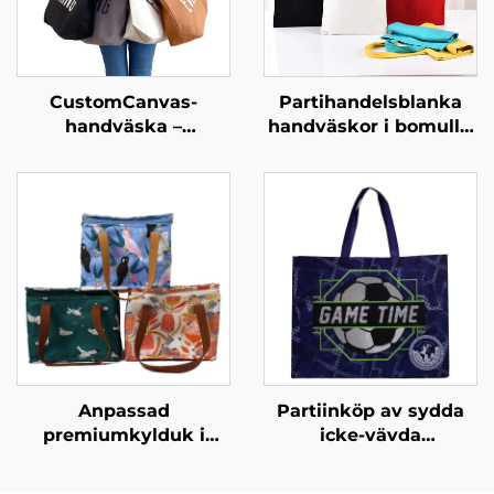
CustomCanvas-
Partihandelsblanka
handväska –
handväskor i bomull –
överskridande
full anpassning
vardagsnödvändighet
(ODM/OEM)
Anpassad
Partiinköp av sydda
premiumkylduk i
icke-vävda
Oxfordmaterial med
promotionskassar –
läderhandtag – Stilfull
Märkta kassabagar för