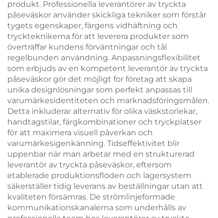
produkt. Professionella leverantörer av tryckta
påseväskor använder skickliga tekniker som förstår
tygets egenskaper, färgens vidhäftning och
tryckteknikerna för att leverera produkter som
överträffar kundens förväntningar och tål
regelbunden användning. Anpassningsflexibilitet
som erbjuds av en kompetent leverantör av tryckta
påseväskor gör det möjligt for företag att skapa
unika designlösningar som perfekt anpassas till
varumärkesidentiteten och marknadsföringsmålen.
Detta inkluderar alternativ för olika väskstorlekar,
handtagstilar, färgkombinationer och tryckplatser
för att maximera visuell påverkan och
varumärkesigenkänning. Tidseffektivitet blir
uppenbar när man arbetar med en strukturerad
leverantör av tryckta påseväskor, eftersom
etablerade produktionsflöden och lagersystem
säkerställer tidig leverans av beställningar utan att
kvaliteten försämras. De strömlinjeformade
kommunikationskanalerna som underhålls av