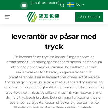
[email protected]
SV
FÅ EN OFFERT
leverantör av påsar med
tryck
En leverantör av tryckta kassar fungerar som en
omfattande tillverkningspartner som specialiserar sig på
att skapa anpassade dukväskor, bomullsväskor och
reklamväskor för företag, organisationer och
privatpersoner. Dessa leverantörer driver sofistikerade
tryckanläggningar utrustade med avancerad maskinering
som kan producera högkvalitativa märkta väskor med olika
trycktekniker, inklusive silkskärmsprint, värmeöverföring,
digitalt tryck och broderi. Den primära funktionen hos en
leverantör av tryckta kassar sträcker sig bortom enkel
tillverkning och omfattar även designrådgivning,