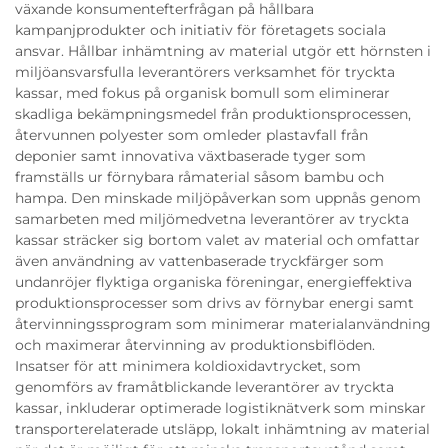
växande konsumentefterfrågan på hållbara
kampanjprodukter och initiativ för företagets sociala
ansvar. Hållbar inhämtning av material utgör ett hörnsten i
miljöansvarsfulla leverantörers verksamhet för tryckta
kassar, med fokus på organisk bomull som eliminerar
skadliga bekämpningsmedel från produktionsprocessen,
återvunnen polyester som omleder plastavfall från
deponier samt innovativa växtbaserade tyger som
framställs ur förnybara råmaterial såsom bambu och
hampa. Den minskade miljöpåverkan som uppnås genom
samarbeten med miljömedvetna leverantörer av tryckta
kassar sträcker sig bortom valet av material och omfattar
även användning av vattenbaserade tryckfärger som
undanröjer flyktiga organiska föreningar, energieffektiva
produktionsprocesser som drivs av förnybar energi samt
återvinningssprogram som minimerar materialanvändning
och maximerar återvinning av produktionsbiflöden.
Insatser för att minimera koldioxidavtrycket, som
genomförs av framåtblickande leverantörer av tryckta
kassar, inkluderar optimerade logistiknätverk som minskar
transporterelaterade utsläpp, lokalt inhämtning av material