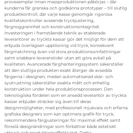
provexemplar innan massproduktionen påbörjas – där
kunderna får granska och godkänna prototyper – till slutlig
produktkontroll, där varje kasse genomgår rigorösa
kvalitetskontroller avseende tryckjustering,
färgnoggrannhet och konstruktionsintegritet.
Investeringen i framstående teknik av etablerade
leverantörer av tryckta kassar gör det möjligt för dem att
erbjuda överlägsen upplösning vid tryck, konsekvent
färgmatchning även vid stora produktionsomfattningar
samt snabbare leveranstider utan att göra avkall på
kvaliteten. Avancerade färghanteringssystem säkerställer
att den slutliga produkten exakt återger de avsedda
färgerna i designen, medan automatiserad skär- och
syutrustning säkerställer exakta mått och enhetlig
konstruktion under hela produktionsprocessen. Den
teknologiska fördelen som en ansedd leverantör av tryckta
kassar erbjuder sträcker sig även till deras
designmöjligheter, med professionell mjukvara och erfarna
grafiska designers som kan optimera grafik för tryck,
rekommendera färgjusteringar för maximal effekt samt
föreslå designändringar som förbättrar både estetiskt
uttryck och produktionseffektivitet. Detta