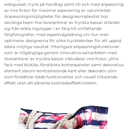
sidogusset, tryck på handtag samt till och med anpassning
av inre fickor för maximal exponering av varumärket.
Anpassningsmöjligheter för designkomplexitet hos
skickliga team hos leverantörer av tryckta kassar sträcker
sig från enkla logotyper i en färg till omfattande
färgfotografier, med expertvägledning om hur man
optimerar designerna för olika trycktekniker för att uppnå
bästa möjliga resultat. Ytterligare anpassningsfunktioner
som är tillgängliga genom innovativa samarbeten med
leverantörer av tryckta kassar inkluderar inre fickor, yttre
fack med blixtlås, förstärkta bottenpaneler samt dekorativa
element såsom kontrasterande kant eller dekorativ söm
som förbättrar både funktionalitet och visuell tilltalande
effekt utan att påverka kostnadseffektiviteten.