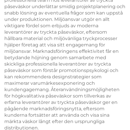
professionella team hos leverantörer av tryckta
påseväskor underlättar smidig projektplanering och
snabb lösning av eventuella frågor som kan uppstå
under produktionen. Miljöansvar utgör en allt
viktigare fördel som erbjuds av moderna
leverantörer av tryckta påseväskor, eftersom
hållbara material och miljövänliga tryckprocesser
hjälper företag att visa sitt engagemang för
miljöansvar. Marknadsföringens effektivitet får en
betydande höjning genom samarbete med
skickliga professionella leverantörer av tryckta
påseväskor som förstår promotionspsykologi och
kan rekommendera designstrategier som
maximerar varumärkesexponering och
kundengagemang. Återanvändningsmöjligheten
för högkvalitativa påseväskor som tillverkas av
erfarna leverantörer av tryckta påseväskor ger en
pågående marknadsföringsnytta, eftersom
kunderna fortsätter att använda och visa sina
märkta väskor långt efter den ursprungliga
distributionen.