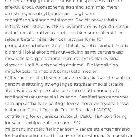
när det är möjligt för att minska transportavstånd samt
effektiv produktionsschemaläggning som maximerar
utrustningens utnyttjande samtidigt som
energiförbrukningen minimeras. Socialt ansvarsfulla
initiativ som stöds av etiska leverantörer av tryckta kassar
inkluderar ofta rättvisa arbetspraktiker som säkerställer
säkra arbetsförhållanden och rättvisa löner för
produktionsarbetare, stöd till lokala samhällsinitiativ som
bidrar till lokal ekonomisk utveckling samt partnerskap
med ideella organisationer som donerar delar av sina
vinster till miljö- och sociala ändamål. De långsiktiga
miljöfördelarna med att samarbeta med en
hållbarhetsinriktad leverantör av tryckta kassar blir synliga
genom ersättning av engångsplastpåsar med slitstarka,
återanvändbara alternativ som kan ersätta hundratals
engångspåsar under sin livslängd. Certifieringsstandarder
som upprätthålls av pålitliga leverantörer av tryckta kassar
inkluderar Global Organic Textile Standard (GOTS)-
certifiering för organiska material, OEKO-TEX-certifiering
för säker textilproduktion samt ISO-
miljöhantlingscertifieringar som visar på ett engagemang
för kontinuerlig förbättring av miljöprestanda. Den positiva