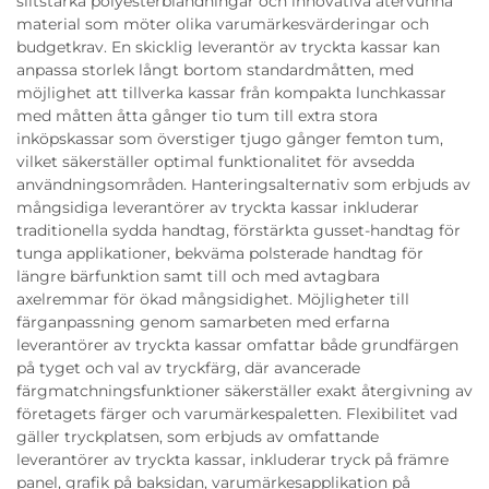
slitstarka polyesterblandningar och innovativa återvunna
material som möter olika varumärkesvärderingar och
budgetkrav. En skicklig leverantör av tryckta kassar kan
anpassa storlek långt bortom standardmåtten, med
möjlighet att tillverka kassar från kompakta lunchkassar
med måtten åtta gånger tio tum till extra stora
inköpskassar som överstiger tjugo gånger femton tum,
vilket säkerställer optimal funktionalitet för avsedda
användningsområden. Hanteringsalternativ som erbjuds av
mångsidiga leverantörer av tryckta kassar inkluderar
traditionella sydda handtag, förstärkta gusset-handtag för
tunga applikationer, bekväma polsterade handtag för
längre bärfunktion samt till och med avtagbara
axelremmar för ökad mångsidighet. Möjligheter till
färganpassning genom samarbeten med erfarna
leverantörer av tryckta kassar omfattar både grundfärgen
på tyget och val av tryckfärg, där avancerade
färgmatchningsfunktioner säkerställer exakt återgivning av
företagets färger och varumärkespaletten. Flexibilitet vad
gäller tryckplatsen, som erbjuds av omfattande
leverantörer av tryckta kassar, inkluderar tryck på främre
panel, grafik på baksidan, varumärkesapplikation på