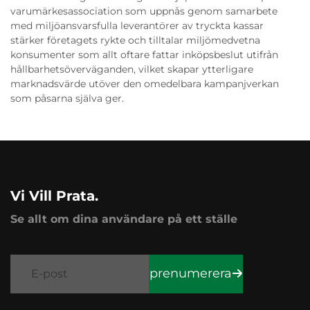
varumärkesassociation som uppnås genom samarbete
med miljöansvarsfulla leverantörer av tryckta kassar
stärker företagets rykte och tilltalar miljömedvetna
konsumenter som allt oftare fattar inköpsbeslut utifrån
hållbarhetsöverväganden, vilket skapar ytterligare
marknadsvärde utöver den omedelbara kampanjverkan
som påsarna själva ger.
Vi Vill Prata.
Se allt om dina användare på ett ställe
prenumerera