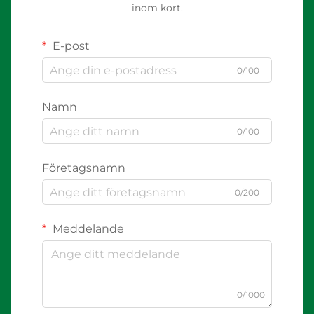
inom kort.
E-post
0/100
Namn
0/100
Företagsnamn
0/200
Meddelande
0/1000