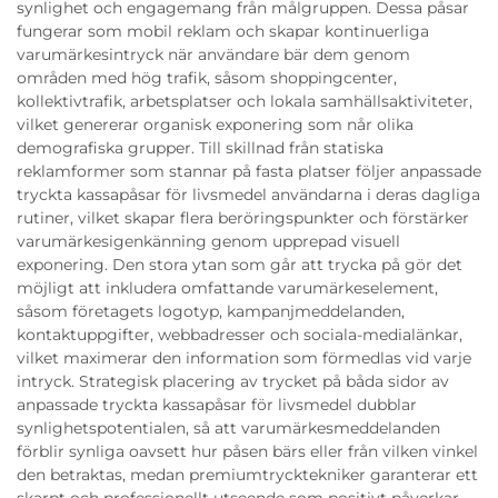
synlighet och engagemang från målgruppen. Dessa påsar
fungerar som mobil reklam och skapar kontinuerliga
varumärkesintryck när användare bär dem genom
områden med hög trafik, såsom shoppingcenter,
kollektivtrafik, arbetsplatser och lokala samhällsaktiviteter,
vilket genererar organisk exponering som når olika
demografiska grupper. Till skillnad från statiska
reklamformer som stannar på fasta platser följer anpassade
tryckta kassapåsar för livsmedel användarna i deras dagliga
rutiner, vilket skapar flera beröringspunkter och förstärker
varumärkesigenkänning genom upprepad visuell
exponering. Den stora ytan som går att trycka på gör det
möjligt att inkludera omfattande varumärkeselement,
såsom företagets logotyp, kampanjmeddelanden,
kontaktuppgifter, webbadresser och sociala-medialänkar,
vilket maximerar den information som förmedlas vid varje
intryck. Strategisk placering av trycket på båda sidor av
anpassade tryckta kassapåsar för livsmedel dubblar
synlighetspotentialen, så att varumärkesmeddelanden
förblir synliga oavsett hur påsen bärs eller från vilken vinkel
den betraktas, medan premiumtrycktekniker garanterar ett