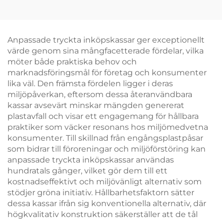
bomullsficka,
Färgblockerat design
personliga partipack –
och remhandtag för
Återanvändbara,
ökad
utmärkta för picknick,
varumärkessynlighet
Anpassade tryckta inköpskassar ger exceptionellt
camping, strand och
värde genom sina mångfacetterade fördelar, vilka
utomhusaktiviteter
möter både praktiska behov och
marknadsföringsmål för företag och konsumenter
lika väl. Den främsta fördelen ligger i deras
miljöpåverkan, eftersom dessa återanvändbara
kassar avsevärt minskar mängden genererat
plastavfall och visar ett engagemang för hållbara
praktiker som väcker resonans hos miljömedvetna
konsumenter. Till skillnad från engångsplastpåsar
som bidrar till föroreningar och miljöförstöring kan
anpassade tryckta inköpskassar användas
hundratals gånger, vilket gör dem till ett
kostnadseffektivt och miljövänligt alternativ som
stödjer gröna initiativ. Hållbarhetsfaktorn sätter
dessa kassar ifrån sig konventionella alternativ, där
högkvalitativ konstruktion säkerställer att de tål