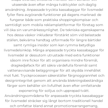
utseende även efter många tvättcykler och daglig
användning. Anpassade tryckta kassabaggar för livsmedel
fyller flera avgörande funktioner på dagens marknad: de
fungerar både som praktiska shoppingkompisar och
samtidigt som mobila reklamplattformar för företag som
vill öka sin varumärkessynlighet. De tekniska egenskaperna
hos dessa väskor inkluderar förstärkt söm vid belastade
ställen, bekväma handtag utformade för längre bärtider
samt rymliga insidor som kan rymma betydliga
livsmedelsinköp. Många anpassade tryckta kassabaggar för
livsmedel är dessutom utrustade med extra funktioner
såsom inre fickor för att organisera mindre föremål,
dragkedjefack för att säkra värdefulla föremål samt
vattenavvisande beläggningar för att skydda innehållet
mot fukt. Tryckprocessen säkerställer färgnoggrannhet och
designintegritet genom att använda blekningsbeständiga
färger som behåller sin livfullhet även efter omfattande
exponering för solljus och upprepad tvätt.
Användningsområdena för anpassade tryckta kassabaggar
för livsmedel sträcker sig långt bortom traditionell handel
och omfattar bland annat promotionsarrangemang,