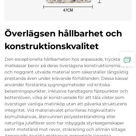
Överlägsen hållbarhet och
konstruktionskvalitet
Den exceptionella hållbarheten hos anpassade, tryckta
matkassar beror på deras överlägsna konstruktionsmetodik
och noggrant utvalda material som säkerställer långsiktig
prestanda även under krävande förhållanden. Dessa kassar
använder förstärkta sygningsmetoder vid kritiska
belastningspunkter, inklusive handtagens fästpunkter och
bottenlöven, vilka är konstruerade för att tåla vikter som
överstiger vanliga matinköp utan att påverka strukturens
integritet. Vid materialvalet prioriteras högkvalitativ
bomullskanvas, återvunnen polyesterblandning eller
naturliga jutefibrer som har inbyggda styrkeegenskaper
samt motstånd mot revor, sträckning och allmän slitage.
Anpassade, tryckta matkassar genomgår rigorösa