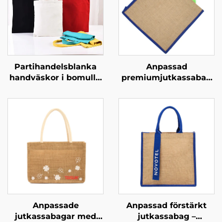
Partihandelsblanka
Anpassad
handväskor i bomull –
premiumjutkassabag
full anpassning
med förstärkta
(ODM/OEM)
handtag – Miljövänlig
och slitstark
shoppingessens
Anpassade
Anpassad förstärkt
jutkassabagar med
jutkassabag –