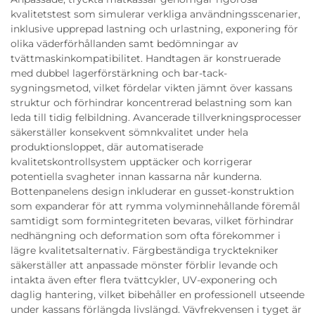
kvalitetstest som simulerar verkliga användningsscenarier,
inklusive upprepad lastning och urlastning, exponering för
olika väderförhållanden samt bedömningar av
tvättmaskinkompatibilitet. Handtagen är konstruerade
med dubbel lagerförstärkning och bar-tack-
sygningsmetod, vilket fördelar vikten jämnt över kassans
struktur och förhindrar koncentrerad belastning som kan
leda till tidig felbildning. Avancerade tillverkningsprocesser
säkerställer konsekvent sömnkvalitet under hela
produktionsloppet, där automatiserade
kvalitetskontrollsystem upptäcker och korrigerar
potentiella svagheter innan kassarna når kunderna.
Bottenpanelens design inkluderar en gusset-konstruktion
som expanderar för att rymma volyminnehållande föremål
samtidigt som formintegriteten bevaras, vilket förhindrar
nedhängning och deformation som ofta förekommer i
lägre kvalitetsalternativ. Färgbeständiga trycktekniker
säkerställer att anpassade mönster förblir levande och
intakta även efter flera tvättcykler, UV-exponering och
daglig hantering, vilket bibehåller en professionell utseende
under kassans förlängda livslängd. Vävfrekvensen i tyget är