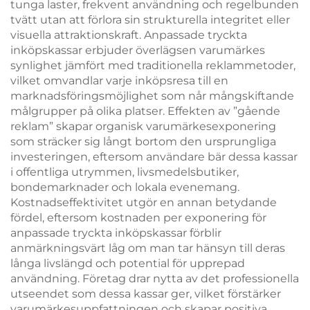
tunga laster, frekvent användning och regelbunden
tvätt utan att förlora sin strukturella integritet eller
visuella attraktionskraft. Anpassade tryckta
inköpskassar erbjuder överlägsen varumärkes
synlighet jämfört med traditionella reklammetoder,
vilket omvandlar varje inköpsresa till en
marknadsföringsmöjlighet som når mångskiftande
målgrupper på olika platser. Effekten av ”gående
reklam” skapar organisk varumärkesexponering
som sträcker sig långt bortom den ursprungliga
investeringen, eftersom användare bär dessa kassar
i offentliga utrymmen, livsmedelsbutiker,
bondemarknader och lokala evenemang.
Kostnadseffektivitet utgör en annan betydande
fördel, eftersom kostnaden per exponering för
anpassade tryckta inköpskassar förblir
anmärkningsvärt låg om man tar hänsyn till deras
långa livslängd och potential för upprepad
användning. Företag drar nytta av det professionella
utseendet som dessa kassar ger, vilket förstärker
varumärkesuppfattningen och skapar positiva