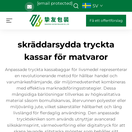
[email protected]
SV
Få ett offertförslag
skräddarsydda tryckta
kassar för matvaror
Anpassade tryckta kassabaggar för livsmedel representerar
en revolutionerande metod för hållbar handel och
varumärkesfrämjande, där miljömedvetenhet kombineras
med effektiva marknadsföringsstrategier. Dessa
mångsidiga bärlösningar tillverkas av högkvalitativa
material såsom bomullskanvas, återvunnen polyester eller
miljövänlig jute, vilket säkerställer hållbarhet och lång
livslängd för flerdaglig användning. Den anpassade
trycktekniken som används utnyttjar avancerad
silkskärmsprint, värmeöverföring eller digitaltryck för att
skapa levande, slitstarka mönster som behåller sitt