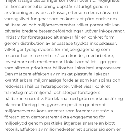
miljömässiga besparingar som ökar över tid. Möjligheter
till konsumentutbildning uppstår naturligt genom
användningen av dessa kassar, eftersom deras närvaro i
vardagslivet fungerar som en konstant påminnelse om
hållbara val och miljömedvetenhet, vilket potentiellt kan
påverka bredare beteendeförändringar utöver inköpsvanor.
Initiativ för företagssocialt ansvar får en konkret form
genom distribution av anpassade tryckta inköpskassar,
vilket ger tydlig evidens för miljöengagemang som
resonar hos intressenter såsom kunder, medarbetare,
investerare och medlemmar i lokalsamhället – grupper
som alltmer prioriterar hållbarhet i sina beslutsprocesser.
Den mätbara effekten av minskat plastavfall skapar
kvantifierbara miljömässiga fördelar som kan spåras och
redovisas i hållbarhetsrapporter, vilket visar konkret
framsteg mot miljömål och stödjer företagens
hållbarhetsnarrativ. Fördelarna med grön marknadsföring
placerar företag i en gynnsam position gentemot
miljömedvetna konsumenter som föredrar att stödja
företag som demonstrerar äkta engagemang för
miljöskydd genom praktiska åtgärder snarare än blott
retorik. Effekten av miljömedvetenhet sprider sig som en