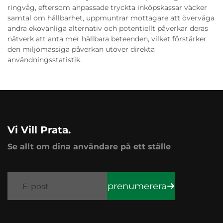
ringvåg, eftersom anpassade tryckta inköpskassar väcker
samtal om hållbarhet, uppmuntrar mottagare att överväga
andra ekovänliga alternativ och potentiellt påverkar deras
nätverk att anta mer hållbara beteenden, vilket förstärker
den miljömässiga påverkan utöver direkta
användningsstatistik.
Vi Vill Prata.
Se allt om dina användare på ett ställe
prenumerera