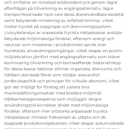
och omfattar en minskad koldioxidavtryck genom lägre
efterfrågan på tillverkning av engångsalternativ, lägre
transportkostnader tack vare deras återanvändbara karaktär
samt betydande minskning av avfallsströmmar, vilket
lindrar trycket på sopgropar och återvinningssystem.
Livscykelanalys av anpassade tryckta inköpskassar avslöjar
betydande miljömässiga fördelar, eftersom energi och
resurser som investeras i produktionen sprids över
hundratals användningsomgångar, vilket skapar en positiv
miljöekvation jämfört med engångsalternativ som kräver
kontinuerlig tillverkning och bortskaffande. Materialinköp
för dessa kassar betonar alltmer organiska, återvunna och
hållbart skördade fibrer som stödjer ansvarsfull
jordbrukspolitik och principer för cirkulär ekonomi, vilket
gör det möjligt for företag att justera sina
marknadsföringsinsatser med bredare miljömål.
Hållbarhetsegenskaperna som möjliggör längre
användningstid korrelerar direkt med miljömässiga
fördelar, eftersom mer slitstarka anpassade tryckta
inköpskassar minskar frekvensen av utbyte och de
kopplade produktionspåverkan, vilket skapar ackumulerade