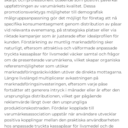
skarpt och professionellt utseende som positivt påverkar
uppfattningen av varumärkets kvalitet. Dessa
promotionsverktygs möjligheter till demografisk
målgruppsanpassning gör det möjligt for företag att nå
specifika konsumentsegment genom distribution av påsar
vid relevanta evenemang, på strategiska platser eller via
riktade kampanjer som är justerade efter idealprofilen för
kunden. Förstärkning av muntlig marknadsföring sker
naturligt, eftersom attraktiva och välformade anpassade
tryckta kassapåsar för livsmedel väcker samtal och frågor
om de presenterade varumärkena, vilket skapar organiska
referensmöjligheter som utökar
marknadsföringsräckvidden utöver de direkta mottagarna.
Längre livslängd multiplicerar avkastningen på
marknadsföringsinvesteringen, eftersom varje påse
fortsätter att generera intryck i månader eller år efter den
ursprungliga distributionen, vilket ger pågående
reklamvärde långt över den ursprungliga
produktionskostnaden. Fördelar kopplade till
varumärkesassociation uppstår när användare utvecklar
positiva kopplingar mellan den praktiska användbarheten
hos anpassade tryckta kassapåsar för livsmedel och de