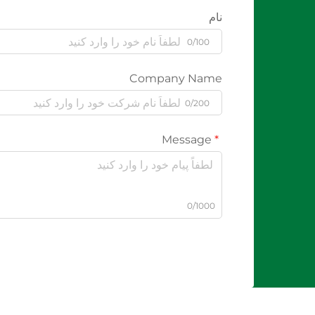
نام
0/100
Company Name
0/200
Message
0/1000