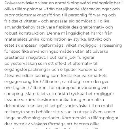
Polyesterväskan visar en anmärkningsvärd mångsidighet i
olika tillämpningar – från detaljhandelsförpackningar och
promotionsmarknadsföring till personlig förvaring och
fritidsaktiviteter – och anpassar sig sömlöst till olika
användarbehov tack vare flexibla designalternativ och
robust konstruktion. Denna mångsidighet härrör från
materialets unika kombination av styrka, lättvikt och
estetisk anpassningsförmåga, vilket möjliggör anpassning
för specifika användningsområden utan att påverka
prestandan negativt. I butiksmiljöer fungerar
polyesterväskan som ett effektivt alternativ till
engångsförpackningar och erbjuder kunderna en
återanvändbar lösning som förstärker varumärkets
engagemang för hållbarhet, samtidigt som den ger
överlägsen hållbarhet för upprepad användning vid
shopping. Materialets utmärkta tryckbarhet möjliggör
levande varumärkeskommunikation genom olika
dekorativa tekniker, vilket gör varje väska till en mobil
reklamyta som behåller sitt visuella uttryck även under
långa användningsperioder. Kommersiella tillämpningar
drar nytta av väskans förmåga att hantera olika