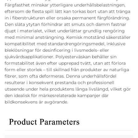
Färgfasthet minskar ytterligare underhållsbelastningen,
eftersom de flesta spill lätt kan torkas bort utan att tränga
in i fiberstrukturen eller orsaka permanent färgförändring.
Den släta ytytan förhindrar att smuts och damm fastnar
djupt i materialet, vilket underlättar grundlig rengöring
med minimal ansträngning. Kemisk motstånd säkerställer
kompatibilitet med standardrengöringsmedel, inklusive
bleklösningar för desinficering i livsmedels- eller
sjukvårdsapplikationer. Polyesterväskan behåller sin
formstabilitet även efter upprepad tvätt, utan att förlora
form eller storlek – till skillnad från produkter av naturliga
fibrer, som ofta deformeras. Denna underhållsfördel
resulterar i konsekvent prestanda och professionell
utseende under hela produktens långa livslängd, vilket gör
den idealisk för märkesrelaterade kampanjer där
bildkonsekvens är avgörande.