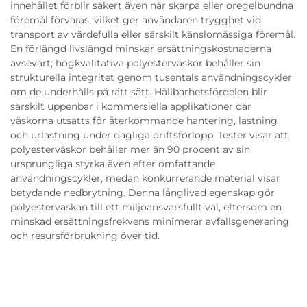
innehållet förblir säkert även när skarpa eller oregelbundna
föremål förvaras, vilket ger användaren trygghet vid
transport av värdefulla eller särskilt känslomässiga föremål.
En förlängd livslängd minskar ersättningskostnaderna
avsevärt; högkvalitativa polyesterväskor behåller sin
strukturella integritet genom tusentals användningscykler
om de underhålls på rätt sätt. Hållbarhetsfördelen blir
särskilt uppenbar i kommersiella applikationer där
väskorna utsätts för återkommande hantering, lastning
och urlastning under dagliga driftsförlopp. Tester visar att
polyesterväskor behåller mer än 90 procent av sin
ursprungliga styrka även efter omfattande
användningscykler, medan konkurrerande material visar
betydande nedbrytning. Denna långlivad egenskap gör
polyesterväskan till ett miljöansvarsfullt val, eftersom en
minskad ersättningsfrekvens minimerar avfallsgenerering
och resursförbrukning över tid.