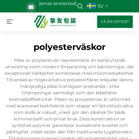
[email protected]
SV
FÅ EN OFFERT
polyesterväskor
Påse av polyesterväv representerar en banbrytande
utveckling inom modern förpackning och bärlösningar, där
exceptionell hållbarhet kombineras med miljömedvetenhet.
Tillverkad av högkvalitativa polyesterfibrer erbjuder denna
mångsidiga påse överlägsen prestanda i olika
tillämpningar samtidigt som den bibehåller
kostnadseffektivitet. Påsen av polyesterväv är utformad
med avancerad textilteknik som skapar en lättviktsstruktur
som ändå är robust, vilket gör den idealisk för både
kommersiellt och privat bruk. Dess konstruktion av
syntetisk polymer garanterar konsekvent kvalitet och
pålitlighet, vilket skiljer den från traditionella tygalternativ.
Tillverkningsprocessen innebär att polyestertrådar vävs i