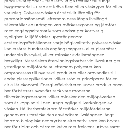
produktkategorier – från lättviktiga textilier till tunga
byggmaterial – utan att kräva flera olika väsktyper för olika
varuslag. Polyesterväskan är särskilt lämplig för
promotionsändamål, eftersom dess långa livslängd
säkerställer en utdragen varumärkesexponering jämfört
med engångsalternativ som endast ger kortvarig
synlighet. Miljöfördelar uppstår genom
ersättningsförhållandet: varje högkvalitativ polyesterväska
kan ersätta hundratals engångspappers- eller plastpåsar
under sin livscykel, vilket minskar avfallsmängden
betydligt. Materialets återvinningsbarhet vid livsslutet ger
ytterligare miljöfördelar, eftersom polyester kan
omprocessas till nya textilprodukter eller omvandlas till
andra plastapplikationer, vilket stödjer principerna för en
cirkulär ekonomi. Energi-effektiviteten under produktionen
har förbättrats avsevärt tack vare moderna
tillverkningsmetoder, vilket minskar den miljöpåverkan
som är kopplad till den ursprungliga tillverkningen av
väskan. Hållbarhetsfaktorn förstärker miljöfördelarna
genom att utsträcka den användbara livslängden långt
bortom biologiskt nedbrytbara alternativ, som kan brytas
ner för tidigt och därmed kräva mer frekvent utbyte samt