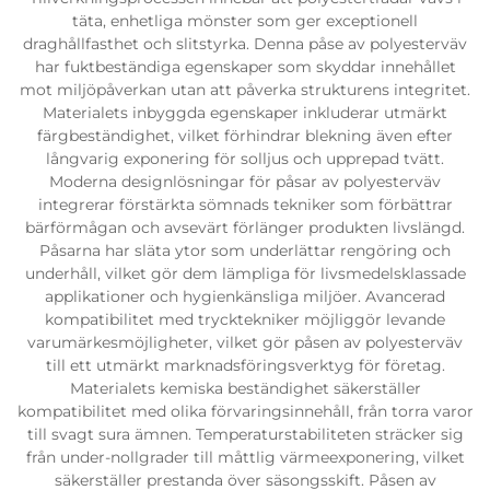
täta, enhetliga mönster som ger exceptionell
draghållfasthet och slitstyrka. Denna påse av polyesterväv
har fuktbeständiga egenskaper som skyddar innehållet
mot miljöpåverkan utan att påverka strukturens integritet.
Materialets inbyggda egenskaper inkluderar utmärkt
färgbeständighet, vilket förhindrar blekning även efter
långvarig exponering för solljus och upprepad tvätt.
Moderna designlösningar för påsar av polyesterväv
integrerar förstärkta sömnads tekniker som förbättrar
bärförmågan och avsevärt förlänger produkten livslängd.
Påsarna har släta ytor som underlättar rengöring och
underhåll, vilket gör dem lämpliga för livsmedelsklassade
applikationer och hygienkänsliga miljöer. Avancerad
kompatibilitet med trycktekniker möjliggör levande
varumärkesmöjligheter, vilket gör påsen av polyesterväv
till ett utmärkt marknadsföringsverktyg för företag.
Materialets kemiska beständighet säkerställer
kompatibilitet med olika förvaringsinnehåll, från torra varor
till svagt sura ämnen. Temperaturstabiliteten sträcker sig
från under-nollgrader till måttlig värmeexponering, vilket
säkerställer prestanda över säsongsskift. Påsen av