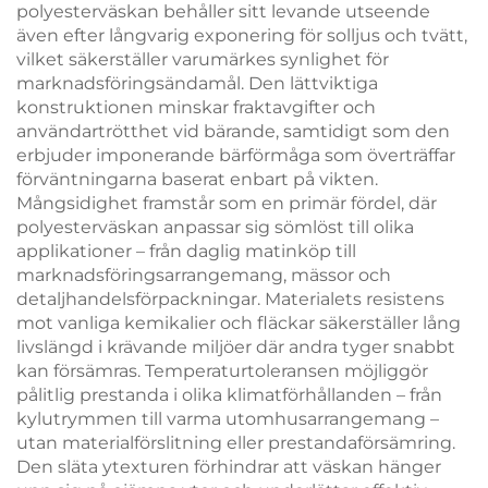
polyesterväskan behåller sitt levande utseende
även efter långvarig exponering för solljus och tvätt,
vilket säkerställer varumärkes synlighet för
marknadsföringsändamål. Den lättviktiga
konstruktionen minskar fraktavgifter och
användartrötthet vid bärande, samtidigt som den
erbjuder imponerande bärförmåga som överträffar
förväntningarna baserat enbart på vikten.
Mångsidighet framstår som en primär fördel, där
polyesterväskan anpassar sig sömlöst till olika
applikationer – från daglig matinköp till
marknadsföringsarrangemang, mässor och
detaljhandelsförpackningar. Materialets resistens
mot vanliga kemikalier och fläckar säkerställer lång
livslängd i krävande miljöer där andra tyger snabbt
kan försämras. Temperaturtoleransen möjliggör
pålitlig prestanda i olika klimatförhållanden – från
kylutrymmen till varma utomhusarrangemang –
utan materialförslitning eller prestandaförsämring.
Den släta ytexturen förhindrar att väskan hänger