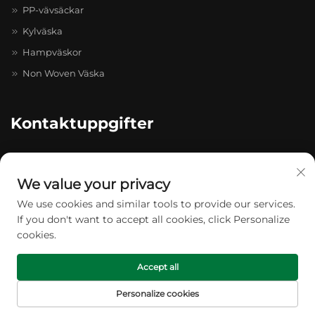
PP-vävsäckar
Kylväska
Hampväskor
Non Woven Väska
Kontaktuppgifter
20-4-402, Caihong Zhihui Pioneer Park, nr 511–731, Caihong
Ave., Longgang
We value your privacy
+86-13174934862
We use cookies and similar tools to provide our services.
If you don't want to accept all cookies, click Personalize
[email protected]
cookies.
Accept all
Upphovsrätt © 2026 Wenzhou Zhiyou Packing Co., Ltd. Alla
Personalize cookies
rättigheter förbehållna. -
Integritetspolicy