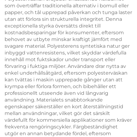
som överträffar traditionella alternativ i bomull eller
papper, och tål upprepad påverkan och tunga laster
utan att förlora sin strukturella integritet. Denna
exceptionella styrka översätts direkt till
kostnadsbesparingar för konsumenter, eftersom
behovet av utbyte minskar kraftigt jämfört med
svagare material. Polyesterens syntetiska natur ger
inbyggd vattenresistens, vilket skyddar värdefulla
innehåll mot fuktskador under transport eller
förvaring i fuktiga miljöer. Användare drar nytta av
enkel underhållsåtgärd, eftersom polyesterväskan
kan tvättas i maskin upprepade gånger utan att
krympa eller förlora formen, och bibehåller ett
professionellt utseende även vid långvarig
användning. Materialets snabbtorkande
egenskaper säkerställer en kort återställningstid
mellan användningar, vilket gör det särskilt
värdefullt för kommersiella applikationer som kräver
frekventa rengöringscykler. Färgbeständighet
utgör en annan betydande fördel, eftersom