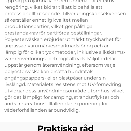
upp sig på ojämna ytor och underlättar effektiv
rengöring, vilket bidrar till att bibehålla ett
professionellt utseende. Tillverkningskonsekvensen
säkerställer enhetlig kvalitet mellan
produktionspartier, vilket ger pålitliga
prestandakrav för partiförda beställningar.
Polyesterväskan erbjuder utmärkt tryckbarhet för
anpassad varumärkesmarknadsföring och är
lämplig för olika tryckmetoder, inklusive silkskärms-,
värmeöverförings- och digitaltryck. Miljöfördelar
uppstår genom återanvändning, eftersom varje
polyesterväska kan ersätta hundratals
engångspappers- eller plastpåsar under sin
livslängd. Materialets resistens mot UV-förnedring
utvidgar dess användningsområde utomhus, vilket
gör det lämpligt för camping, strandutflykter och
andra rekreationstillfällen där exponering för
väderförhållanden är oundviklig.
Praktiska råd