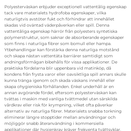
Polyesterväskan erbjuder exceptionell vattentålig egenskap
tack vare materialets hydrofoba egenskaper, vilka
naturligtvis avstöter fukt och förhindrar att innehållet
skadas vid oväntad väderpåverkan eller spill. Denna
vattentåliga egenskap härrör från polyesters syntetiska
polymerstruktur, som saknar de absorberande egenskaper
som finns i naturliga fibrer som bomull eller hampa.
Ytbehandlingar kan förstärka denna naturliga motstånd
och skapa nästan vattentäta barriärer samtidigt som
andningsförmågan bibehålls för vissa applikationer. De
praktiska fördelarna blir uppenbara vid matinköp, då
kondens från frysta varor eller oavsiktliga spill annars skulle
kunna tränga igenom och skada väskans innehåll eller
skapa ohygieniska förhållanden. Enkel underhåll är en
annan avgörande fördel, eftersom polyesterväskan kan
tvättas i maskin med vanliga tvättmedel utan särskilda
vårdkrav eller risk för krympning, vilket ofta påverkar
alternativ av naturliga fibrer. Materialets snabba torkning
eliminerar längre stopptider mellan användningar och
möjliggör snabb återanvändning i kommersiella
applikationer där hygienkrav kräver frekventa tvättsyklar.