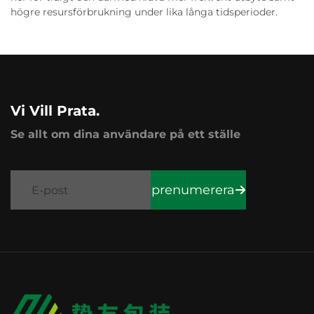
högre resursförbrukning under lika långa tidsperioder.
Vi Vill Prata.
Se allt om dina användare på ett ställe
prenumerera