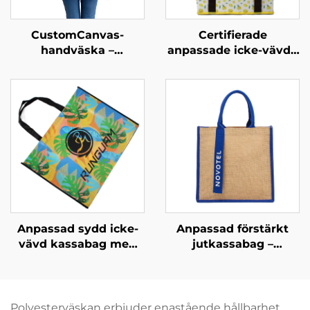
CustomCanvas-
Certifierade
handväska –
anpassade icke-vävda
överskridande
isolerade kyldukar –
vardagsnödvändighet
Premium OEM/ODM
för företagsgåvor
Anpassad sydd icke-
Anpassad förstärkt
vävd kassabag med
jutkassabag –
tydligt tropiskt
Färgblockerat design
grafiskt mönster –
och remhandtag för
Utmärkande märkta
ökad
produkter för B2B
varumärkessynlighet
Polyesterväskan erbjuder enastående hållbarhet