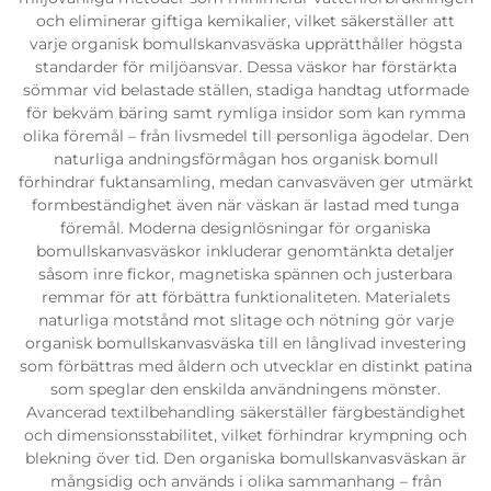
och eliminerar giftiga kemikalier, vilket säkerställer att
varje organisk bomullskanvasväska upprätthåller högsta
standarder för miljöansvar. Dessa väskor har förstärkta
sömmar vid belastade ställen, stadiga handtag utformade
för bekväm bäring samt rymliga insidor som kan rymma
olika föremål – från livsmedel till personliga ägodelar. Den
naturliga andningsförmågan hos organisk bomull
förhindrar fuktansamling, medan canvasväven ger utmärkt
formbeständighet även när väskan är lastad med tunga
föremål. Moderna designlösningar för organiska
bomullskanvasväskor inkluderar genomtänkta detaljer
såsom inre fickor, magnetiska spännen och justerbara
remmar för att förbättra funktionaliteten. Materialets
naturliga motstånd mot slitage och nötning gör varje
organisk bomullskanvasväska till en långlivad investering
som förbättras med åldern och utvecklar en distinkt patina
som speglar den enskilda användningens mönster.
Avancerad textilbehandling säkerställer färgbeständighet
och dimensionsstabilitet, vilket förhindrar krympning och
blekning över tid. Den organiska bomullskanvasväskan är
mångsidig och används i olika sammanhang – från