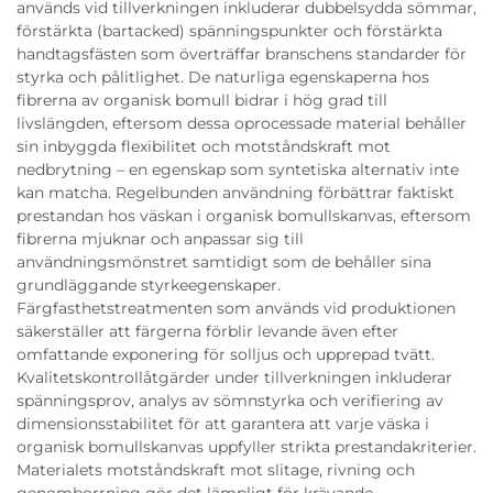
används vid tillverkningen inkluderar dubbelsydda sömmar,
förstärkta (bartacked) spänningspunkter och förstärkta
handtagsfästen som överträffar branschens standarder för
styrka och pålitlighet. De naturliga egenskaperna hos
fibrerna av organisk bomull bidrar i hög grad till
livslängden, eftersom dessa oprocessade material behåller
sin inbyggda flexibilitet och motståndskraft mot
nedbrytning – en egenskap som syntetiska alternativ inte
kan matcha. Regelbunden användning förbättrar faktiskt
prestandan hos väskan i organisk bomullskanvas, eftersom
fibrerna mjuknar och anpassar sig till
användningsmönstret samtidigt som de behåller sina
grundläggande styrkeegenskaper.
Färgfasthetstreatmenten som används vid produktionen
säkerställer att färgerna förblir levande även efter
omfattande exponering för solljus och upprepad tvätt.
Kvalitetskontrollåtgärder under tillverkningen inkluderar
spänningsprov, analys av sömnstyrka och verifiering av
dimensionsstabilitet för att garantera att varje väska i
organisk bomullskanvas uppfyller strikta prestandakriterier.
Materialets motståndskraft mot slitage, rivning och