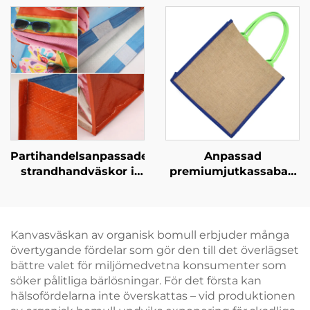
med anpassad
bärväska med hög
merchandising
bärförmåga för daglig
användning
Partihandelsanpassade
Anpassad
strandhandväskor i
premiumjutkassabag
PP-vävt material –
med förstärkta
slitstarka
handtag – Miljövänlig
promotionshandväskor
och slitstark
för partiförsäljning
shoppingessens
Kanvasväskan av organisk bomull erbjuder många
övertygande fördelar som gör den till det överlägset
bättre valet för miljömedvetna konsumenter som
söker pålitliga bärlösningar. För det första kan
hälsofördelarna inte överskattas – vid produktionen