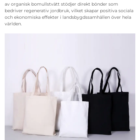
av organisk bomullstvätt stödjer direkt bönder som
bedriver regenerativ jordbruk, vilket skapar positiva sociala
och ekonomiska effekter i landsbygdssamhällen över hela
världen.