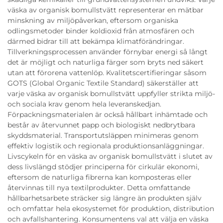
väska av organisk bomullstvätt representerar en mätbar
minskning av miljöpåverkan, eftersom organiska
odlingsmetoder binder koldioxid från atmosfären och
därmed bidrar till att bekämpa klimatförändringar.
Tillverkningsprocessen använder förnybar energi så långt
det är möjligt och naturliga färger som bryts ned säkert
utan att förorena vattenlöp. Kvalitetscertifieringar såsom
GOTS (Global Organic Textile Standard) säkerställer att
varje väska av organisk bomullstvätt uppfyller strikta miljö-
och sociala krav genom hela leveranskedjan.
Förpackningsmaterialen är också hållbart inhämtade och
består av återvunnet papp och biologiskt nedbrytbara
skyddsmaterial. Transportutsläppen minimeras genom
effektiv logistik och regionala produktionsanläggningar.
Livscykeln för en väska av organisk bomullstvätt i slutet av
dess livslängd stödjer principerna för cirkulär ekonomi,
eftersom de naturliga fibrerna kan komposteras eller
återvinnas till nya textilprodukter. Detta omfattande
hållbarhetsarbete sträcker sig längre än produkten själv
och omfattar hela ekosystemet för produktion, distribution
och avfallshantering. Konsumentens val att välja en väska