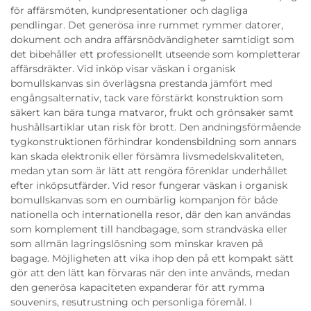
för affärsmöten, kundpresentationer och dagliga
pendlingar. Det generösa inre rummet rymmer datorer,
dokument och andra affärsnödvändigheter samtidigt som
det bibehåller ett professionellt utseende som kompletterar
affärsdräkter. Vid inköp visar väskan i organisk
bomullskanvas sin överlägsna prestanda jämfört med
engångsalternativ, tack vare förstärkt konstruktion som
säkert kan bära tunga matvaror, frukt och grönsaker samt
hushållsartiklar utan risk för brott. Den andningsförmående
tygkonstruktionen förhindrar kondensbildning som annars
kan skada elektronik eller försämra livsmedelskvaliteten,
medan ytan som är lätt att rengöra förenklar underhållet
efter inköpsutfärder. Vid resor fungerar väskan i organisk
bomullskanvas som en oumbärlig kompanjon för både
nationella och internationella resor, där den kan användas
som komplement till handbagage, som strandväska eller
som allmän lagringslösning som minskar kraven på
bagage. Möjligheten att vika ihop den på ett kompakt sätt
gör att den lätt kan förvaras när den inte används, medan
den generösa kapaciteten expanderar för att rymma
souvenirs, resutrustning och personliga föremål. I