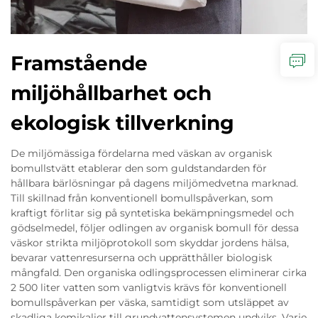
Framstående
miljöhållbarhet och
ekologisk tillverkning
De miljömässiga fördelarna med väskan av organisk
bomullstvätt etablerar den som guldstandarden för
hållbara bärlösningar på dagens miljömedvetna marknad.
Till skillnad från konventionell bomullspåverkan, som
kraftigt förlitar sig på syntetiska bekämpningsmedel och
gödselmedel, följer odlingen av organisk bomull för dessa
väskor strikta miljöprotokoll som skyddar jordens hälsa,
bevarar vattenresurserna och upprätthåller biologisk
mångfald. Den organiska odlingsprocessen eliminerar cirka
2 500 liter vatten som vanligtvis krävs för konventionell
bomullspåverkan per väska, samtidigt som utsläppet av
skadliga kemikalier till grundvattensystemen undviks. Varje