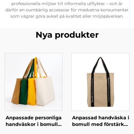
professionella miljöer till informella utflykter – och är
därför en oumbärlig accessoar för medvetna konsumenter
som vägrar göra avkall på kvalitet eller miljöpåverkan.
Nya produkter
Anpassade personliga
Anpassad handväska i
handväskor i bomull –
bomull med förstärkta
höj ditt varumärke
handtag – slitstark