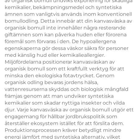
av organisk bomull undviks exponering för skadliga
kemikalier, bekämpningsmedel och syntetiska
ämnen som vanligtvis används inom konventionell
bomullodling. Detta innebär att din kanvasväska av
organisk bomull inte innehåller några resterande
giftämnen som kan påverka huden eller förorena
föremål som förvaras i den. De hypoallergena
egenskaperna gör dessa väskor säkra för personer
med känslig hud eller kemikalieallergier.
Miljöfördelarna positionerar kanvasväskan av
organisk bomull som ett kraftfullt verktyg för att
minska den ekologiska fotavtrycket. Genom
organisk odling bevaras jordens hälsa,
vattenresurserna skyddas och biologisk mångfald
främjas genom att man undviker syntetiska
kemikalier som skadar nyttiga insekter och vilda
djur. Varje kanvasväska av organisk bomull utgör ett
engagemang för hållbar jordbrukspolitik som
återställer ekosystem istället för att förslita dem.
Produktionsprocessen kräver betydligt mindre
energi jämfört med syntetiska alternativ, vilket