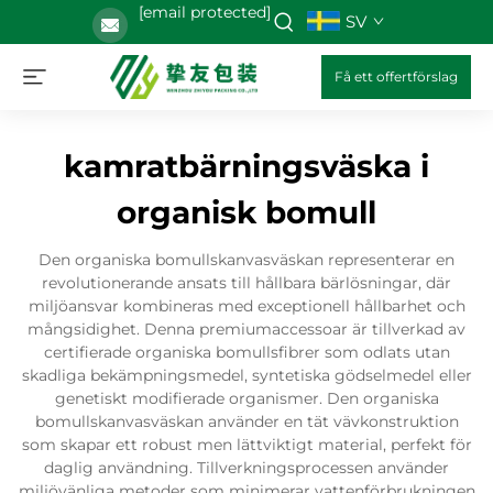
[email protected]
SV
Få ett offertförslag
kamratbärningsväska i
organisk bomull
Den organiska bomullskanvasväskan representerar en
revolutionerande ansats till hållbara bärlösningar, där
miljöansvar kombineras med exceptionell hållbarhet och
mångsidighet. Denna premiumaccessoar är tillverkad av
certifierade organiska bomullsfibrer som odlats utan
skadliga bekämpningsmedel, syntetiska gödselmedel eller
genetiskt modifierade organismer. Den organiska
bomullskanvasväskan använder en tät vävkonstruktion
som skapar ett robust men lättviktigt material, perfekt för
daglig användning. Tillverkningsprocessen använder
miljövänliga metoder som minimerar vattenförbrukningen