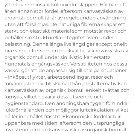
ytterligare minskar koldioxidutsläppen. Hållbarhet
är en annan stor fördel, eftersom kanvasväskan av
organisk bomull tål år av regelbunden användning
utan att försämras. De naturliga fibrerna skapar ett
starkt och elastiskt material som motstår revor och
behåller sin strukturella integritet även under
belastning. Denna långa livslängd ger exceptionellt
bra värde, eftersom en högkvalitativ kanvasväska av
organisk bomull under sin livstid kan ersätta
hundratals engångsväskor. Versatiliteten hos dessa
väskor gör att de anpassar sig till otaliga situationer
– inköpsutflykter, arbetspendlingar, resor och
förvaringsbehov. Till skillnad från plastalternativ kan
kanvasväskan av organisk bomull enkelt tvättas och
förnyas, vilket bevarar dess utseende och
hygienstandard. Den andningsbara tygen förhindrar
luktförhållanden och möjliggör luftcirkulation, vilket
håller innehållet fräscht. Ekonomiska fördelar blir
uppenbara med tiden, eftersom den ursprungliga
investeringen i en kanvasväska av organisk bomull