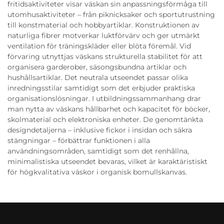
fritidsaktiviteter visar väskan sin anpassningsförmåga till
utomhusaktiviteter – från piknicksaker och sportutrustning
till konstmaterial och hobbyartiklar. Konstruktionen av
naturliga fibrer motverkar luktförvärv och ger utmärkt
ventilation för träningskläder eller blöta föremål. Vid
förvaring utnyttjas väskans strukturella stabilitet för att
organisera garderober, säsongsbundna artiklar och
hushållsartiklar. Det neutrala utseendet passar olika
inredningsstilar samtidigt som det erbjuder praktiska
organisationslösningar. I utbildningssammanhang drar
man nytta av väskans hållbarhet och kapacitet för böcker,
skolmaterial och elektroniska enheter. De genomtänkta
designdetaljerna – inklusive fickor i insidan och säkra
stängningar – förbättrar funktionen i alla
användningsområden, samtidigt som det renhållna,
minimalistiska utseendet bevaras, vilket är karaktäristiskt
för högkvalitativa väskor i organisk bomullskanvas.