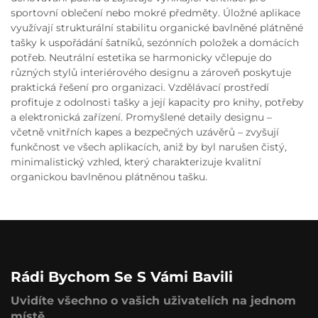
sportovní oblečení nebo mokré předměty. Úložné aplikace
využívají strukturální stabilitu organické bavlněné plátněné
tašky k uspořádání šatníků, sezónních položek a domácích
potřeb. Neutrální estetika se harmonicky včlepuje do
různých stylů interiérového designu a zároveň poskytuje
praktická řešení pro organizaci. Vzdělávací prostředí
profituje z odolnosti tašky a její kapacity pro knihy, potřeby
a elektronická zařízení. Promyšlené detaily designu –
včetně vnitřních kapes a bezpečných uzávěrů – zvyšují
funkčnost ve všech aplikacích, aniž by byl narušen čistý,
minimalistický vzhled, který charakterizuje kvalitní
organickou bavlněnou plátněnou tašku.
Rádi Bychom Se S Vámi Bavili
Uvidíte všechno o vašich uživatelích na jednom
místě