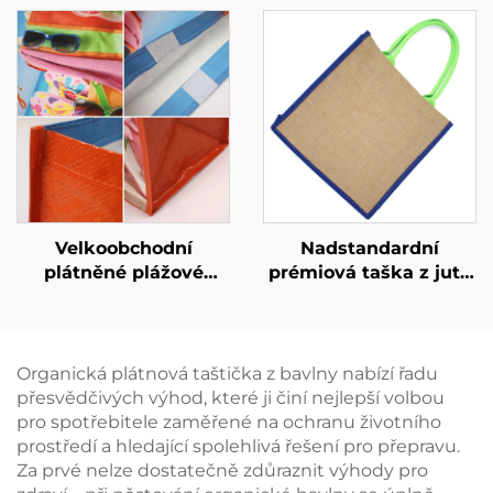
své značky pomocí
nosná taštička pro
custom
každodenní použití
merchandisingu
Velkoobchodní
Nadstandardní
plátněné plážové
prémiová taška z juty
taštičky z PP tkaniny
s posílenými úchyty –
na míru – odolné
ekologická a odolná
propagační nákupní
taška pro nákupy
taštičky pro zakoupení
Organická plátnová taštička z bavlny nabízí řadu
velkým balením
přesvědčivých výhod, které ji činí nejlepší volbou
pro spotřebitele zaměřené na ochranu životního
prostředí a hledající spolehlivá řešení pro přepravu.
Za prvé nelze dostatečně zdůraznit výhody pro