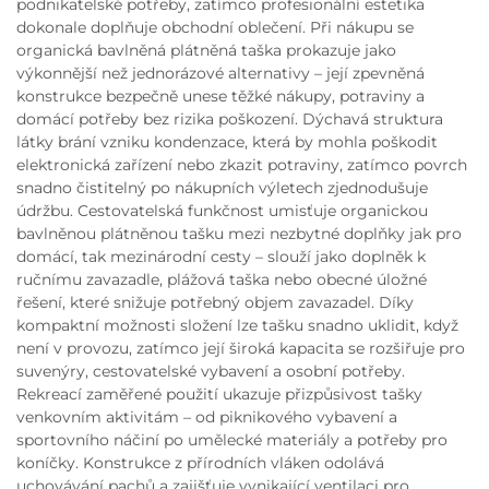
podnikatelské potřeby, zatímco profesionální estetika
dokonale doplňuje obchodní oblečení. Při nákupu se
organická bavlněná plátněná taška prokazuje jako
výkonnější než jednorázové alternativy – její zpevněná
konstrukce bezpečně unese těžké nákupy, potraviny a
domácí potřeby bez rizika poškození. Dýchavá struktura
látky brání vzniku kondenzace, která by mohla poškodit
elektronická zařízení nebo zkazit potraviny, zatímco povrch
snadno čistitelný po nákupních výletech zjednodušuje
údržbu. Cestovatelská funkčnost umisťuje organickou
bavlněnou plátněnou tašku mezi nezbytné doplňky jak pro
domácí, tak mezinárodní cesty – slouží jako doplněk k
ručnímu zavazadle, plážová taška nebo obecné úložné
řešení, které snižuje potřebný objem zavazadel. Díky
kompaktní možnosti složení lze tašku snadno uklidit, když
není v provozu, zatímco její široká kapacita se rozšiřuje pro
suvenýry, cestovatelské vybavení a osobní potřeby.
Rekreací zaměřené použití ukazuje přizpůsivost tašky
venkovním aktivitám – od piknikového vybavení a
sportovního náčiní po umělecké materiály a potřeby pro
koníčky. Konstrukce z přírodních vláken odolává
uchovávání pachů a zajišťuje vynikající ventilaci pro