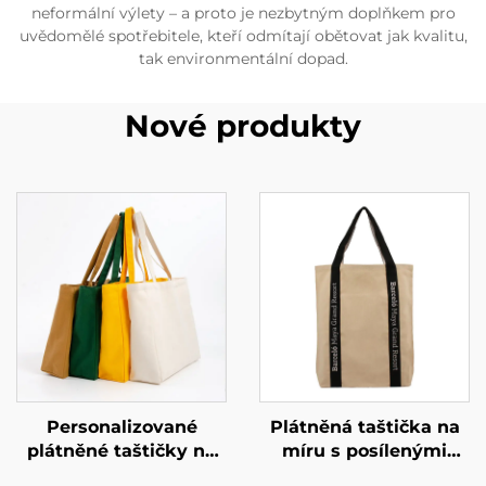
neformální výlety – a proto je nezbytným doplňkem pro
uvědomělé spotřebitele, kteří odmítají obětovat jak kvalitu,
tak environmentální dopad.
Nové produkty
Personalizované
Plátněná taštička na
plátněné taštičky na
míru s posílenými
míru – zvyšte hodnotu
popruhy – odolná,