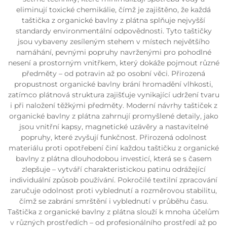
eliminují toxické chemikálie, čímž je zajištěno, že každá
taštička z organické bavlny z plátna splňuje nejvyšší
standardy environmentální odpovědnosti. Tyto taštičky
jsou vybaveny zesíleným stehem v místech největšího
namáhání, pevnými popruhy navrženými pro pohodlné
nesení a prostorným vnitřkem, který dokáže pojmout různé
předměty – od potravin až po osobní věci. Přirozená
propustnost organické bavlny brání hromadění vlhkosti,
zatímco plátnová struktura zajišťuje vynikající udržení tvaru
i při naložení těžkými předměty. Moderní návrhy taštiček z
organické bavlny z plátna zahrnují promyšlené detaily, jako
jsou vnitřní kapsy, magnetické uzávěry a nastavitelné
popruhy, které zvyšují funkčnost. Přirozená odolnost
materiálu proti opotřebení činí každou taštičku z organické
bavlny z plátna dlouhodobou investicí, která se s časem
zlepšuje – vytváří charakteristickou patinu odrážející
individuální způsob používání. Pokročilé textilní zpracování
zaručuje odolnost proti vyblednutí a rozměrovou stabilitu,
čímž se zabrání smrštění i vyblednutí v průběhu času.
Taštička z organické bavlny z plátna slouží k mnoha účelům
v různých prostředích – od profesionálního prostředí až po