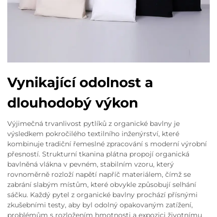
Vynikající odolnost a
dlouhodobý výkon
Výjimečná trvanlivost pytlíků z organické bavlny je
výsledkem pokročilého textilního inženýrství, které
kombinuje tradiční řemeslné zpracování s moderní výrobní
přesností. Strukturní tkanina plátna propojí organická
bavlněná vlákna v pevném, stabilním vzoru, který
rovnoměrně rozloží napětí napříč materiálem, čímž se
zabrání slabým místům, které obvykle způsobují selhání
sáčku. Každý pytel z organické bavlny prochází přísnými
zkušebními testy, aby byl odolný opakovaným zatížení,
problémům s rozložením hmotnosti a expozici životnímu