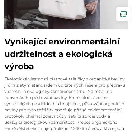
Vynikající environmentální
udržitelnost a ekologická
výroba
Ekologické vlastnosti plátnové taštičky z organické bavlny
ji činí zlatým standardem udržitelných řešení pro přepravu
v dnešním ekologicky zaměřeném trhu. Na rozdíl od
konvenčního pěstování bavlny, které silně závisí na
syntetických pesticidech a hnojivech, pěstování organické
bavlny pro tyto taštičky dodržuje přísné environmentální
protokoly chránící zdraví půdy, šetřící zdroje vody a
udržující biologickou rozmanitost. Proces organického
zemědělství eliminuje přibližně 2 500 litrů vody, které jsou