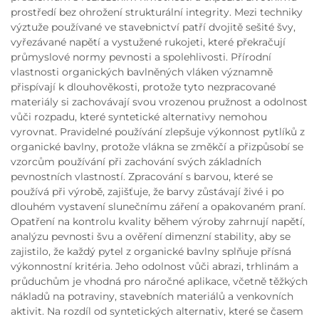
prostředí bez ohrožení strukturální integrity. Mezi techniky
výztuže používané ve stavebnictví patří dvojitě sešité švy,
vyřezávané napětí a vystužené rukojeti, které překračují
průmyslové normy pevnosti a spolehlivosti. Přírodní
vlastnosti organických bavlněných vláken významně
přispívají k dlouhověkosti, protože tyto nezpracované
materiály si zachovávají svou vrozenou pružnost a odolnost
vůči rozpadu, které syntetické alternativy nemohou
vyrovnat. Pravidelné používání zlepšuje výkonnost pytlíků z
organické bavlny, protože vlákna se změkčí a přizpůsobí se
vzorcům používání při zachování svých základních
pevnostních vlastností. Zpracování s barvou, které se
používá při výrobě, zajišťuje, že barvy zůstávají živé i po
dlouhém vystavení slunečnímu záření a opakovaném praní.
Opatření na kontrolu kvality během výroby zahrnují napětí,
analýzu pevnosti švu a ověření dimenzní stability, aby se
zajistilo, že každý pytel z organické bavlny splňuje přísná
výkonnostní kritéria. Jeho odolnost vůči abrazi, trhlinám a
průduchům je vhodná pro náročné aplikace, včetně těžkých
nákladů na potraviny, stavebních materiálů a venkovních
aktivit. Na rozdíl od syntetických alternativ, které se časem