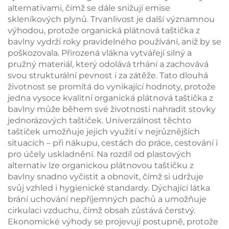
alternativami, čímž se dále snižují emise
skleníkových plynů. Trvanlivost je další významnou
výhodou, protože organická plátnová taštička z
bavlny vydrží roky pravidelného používání, aniž by se
poškozovala. Přirozená vlákna vytvářejí silný a
pružný materiál, který odolává trhání a zachovává
svou strukturální pevnost i za zátěže. Tato dlouhá
životnost se promítá do vynikající hodnoty, protože
jedna vysoce kvalitní organická plátnová taštička z
bavlny může během své životnosti nahradit stovky
jednorázových taštiček. Univerzálnost těchto
taštiček umožňuje jejich využití v nejrůznějších
situacích – při nákupu, cestách do práce, cestování i
pro účely uskladnění. Na rozdíl od plastových
alternativ lze organickou plátnovou taštičku z
bavlny snadno vyčistit a obnovit, čímž si udržuje
svůj vzhled i hygienické standardy. Dýchající látka
brání uchování nepříjemných pachů a umožňuje
cirkulaci vzduchu, čímž obsah zůstává čerstvý.
Ekonomické výhody se projevují postupně, protože