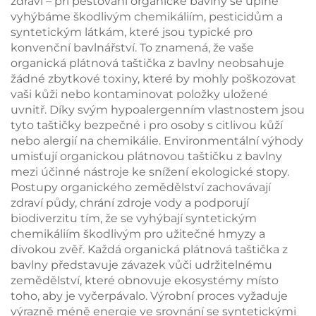
zdraví – při pěstování organické bavlny se úplně
vyhýbáme škodlivým chemikáliím, pesticidům a
syntetickým látkám, které jsou typické pro
konvenční bavlnářství. To znamená, že vaše
organická plátnová taštička z bavlny neobsahuje
žádné zbytkové toxiny, které by mohly poškozovat
vaši kůži nebo kontaminovat položky uložené
uvnitř. Díky svým hypoalergenním vlastnostem jsou
tyto taštičky bezpečné i pro osoby s citlivou kůží
nebo alergií na chemikálie. Environmentální výhody
umisťují organickou plátnovou taštičku z bavlny
mezi účinné nástroje ke snížení ekologické stopy.
Postupy organického zemědělství zachovávají
zdraví půdy, chrání zdroje vody a podporují
biodiverzitu tím, že se vyhýbají syntetickým
chemikáliím škodlivým pro užitečné hmyzy a
divokou zvěř. Každá organická plátnová taštička z
bavlny představuje závazek vůči udržitelnému
zemědělství, které obnovuje ekosystémy místo
toho, aby je vyčerpávalo. Výrobní proces vyžaduje
výrazně méně energie ve srovnání se syntetickými