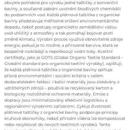
obvykle potřebné pro výrobu jedné taštičky z konvenční
bavlny, a současně zabrání uvolnění škodlivých chemikálií
do podzemních vod. Každá plátnová taštička z organické
bavlny představuje měřitelné snížení environmentálního
dopadu, neboť postupy organického zemědělství vážou
oxid uhličitý z atmosféry a tak pomáhají bojovat proti
změně klimatu. Výrobní proces využívá obnovitelné zdroje
energie, pokud je to možné, a přirozené barviva, která se
bezpečně rozkládají a nepoškozují vodní toky. Kvalitní
certifikáty, jako je GOTS (Global Organic Textile Standard –
Globální standard pro organické textilní výrobky), zajišťují,
že každá plátnová taštička z organické bavlny splňuje
přísná environmentální i sociální kritéria v celém
dodavatelském řetězci. I balicí materiály jsou získávány z
udržitelných zdrojů – používá se recyklovaný karton a
biologicky rozložitelné ochranné materiály. Emise z
dopravy jsou minimalizovány efektivní logistikou a
regionálními výrobními zařízeními. Cyklus životnosti
plátnové taštičky z organické bavlny podporuje principy
kruhové ekonomiky, neboť přírodní vlákna lze kompostovat
nebo recyklovat do nových textilních výrobků. Tento