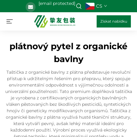
[email protected]
CS
Získat nabídku
plátnový pytel z organické
bavlny
Taštička z organické bavlny z plátna představuje revoluční
přístup k udržitelným řešením pro přepravu, který spojuje
environmentální odpovědnost s výjimečnou odolností a
univerzální použitelností. Tato premium doplňková taštička
je vyrobena z certifikovaných organických bavlněných
vláken pěstovaných bez škodlivých pesticidů, syntetických
hnojiv či geneticky modifikovaných organismů. Taštička z
organické bavlny z plátna využívá husté tkaniční struktury,
která vytváří pevný, avšak lehký materiál ideální pro
každodenní použití. Výrobní proces využívá ekologicky
šetrné techniky, které minimalizují spotřebu vody a