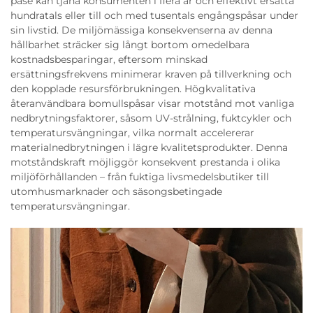
påse kan tjäna konsumenten i flera år och effektivt ersätta
hundratals eller till och med tusentals engångspåsar under
sin livstid. De miljömässiga konsekvenserna av denna
hållbarhet sträcker sig långt bortom omedelbara
kostnadsbesparingar, eftersom minskad
ersättningsfrekvens minimerar kraven på tillverkning och
den kopplade resursförbrukningen. Högkvalitativa
återanvändbara bomullspåsar visar motstånd mot vanliga
nedbrytningsfaktorer, såsom UV-strålning, fuktcykler och
temperatursvängningar, vilka normalt accelererar
materialnedbrytningen i lägre kvalitetsprodukter. Denna
motståndskraft möjliggör konsekvent prestanda i olika
miljöförhållanden – från fuktiga livsmedelsbutiker till
utomhusmarknader och säsongsbetingade
temperatursvängningar.