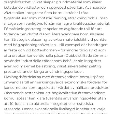
draghållfasthet, vilket skapar grundmaterial som klarar
betydande viktlaster och upprepad påverkan. Avancerade
vävtekniker integrerar flera bomullstrådar i täta
tygstrukturer som motstår rivning, sträckning och allmän
slitage som vanligtvis försämrar lägre kvalitetspåsmaterial.
Förstärkningsstrategier spelar en avgörande roll för att
förlänga den driftstid som återanvändbara bomullspåsar
har. Strategisk placering av extra materialskikt vid punkter
med hög spänningspåverkan – till exempel där handtagen
är fästa och vid bottenhörnen – förhindrar tidig svikt som
ofta drabbar konventionella påsar. Dubbelstiftade sömmar
använder industriella trådar som behåller sin integritet
även vid maximal belastning, vilket säkerställer pålitlig
prestanda under långa användningsperioder.
Livslängdsfördelarna med återanvändbara bomullspåsar
omvandlas till anmärkningsvärda ekonomiska fördelar för
konsumenter som uppskattar värdet av hållbara produkter.
Oberoende tester visar att högkvalitativa återanvändbara
bomullspåsar kan klara tusentals användningscykler utan
att förlora sin strukturella integritet eller estetiska
utseende. Denna exceptionella livslängd innebär att varje