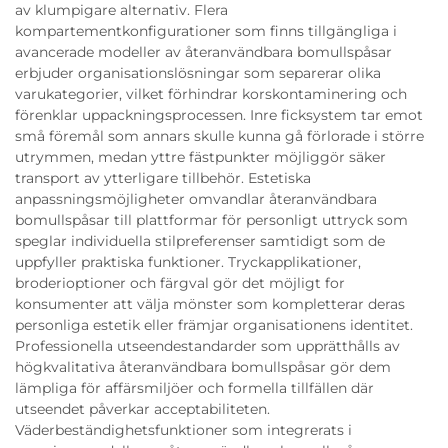
av klumpigare alternativ. Flera
kompartementkonfigurationer som finns tillgängliga i
avancerade modeller av återanvändbara bomullspåsar
erbjuder organisationslösningar som separerar olika
varukategorier, vilket förhindrar korskontaminering och
förenklar uppackningsprocessen. Inre ficksystem tar emot
små föremål som annars skulle kunna gå förlorade i större
utrymmen, medan yttre fästpunkter möjliggör säker
transport av ytterligare tillbehör. Estetiska
anpassningsmöjligheter omvandlar återanvändbara
bomullspåsar till plattformar för personligt uttryck som
speglar individuella stilpreferenser samtidigt som de
uppfyller praktiska funktioner. Tryckapplikationer,
broderioptioner och färgval gör det möjligt for
konsumenter att välja mönster som kompletterar deras
personliga estetik eller främjar organisationens identitet.
Professionella utseendestandarder som upprätthålls av
högkvalitativa återanvändbara bomullspåsar gör dem
lämpliga för affärsmiljöer och formella tillfällen där
utseendet påverkar acceptabiliteten.
Väderbeständighetsfunktioner som integrerats i