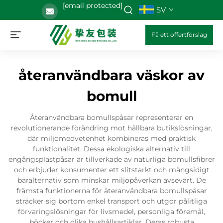
[email protected]
SV
Få ett offertförslag
återanvändbara väskor av
bomull
Återanvändbara bomullspåsar representerar en
revolutionerande förändring mot hållbara butikslösningar,
där miljömedvetenhet kombineras med praktisk
funktionalitet. Dessa ekologiska alternativ till
engångsplastpåsar är tillverkade av naturliga bomullsfibrer
och erbjuder konsumenter ett slitstarkt och mångsidigt
bäralternativ som minskar miljöpåverkan avsevärt. De
främsta funktionerna för återanvändbara bomullspåsar
sträcker sig bortom enkel transport och utgör pålitliga
förvaringslösningar för livsmedel, personliga föremål,
böcker och olika hushållsartiklar. Deras robusta