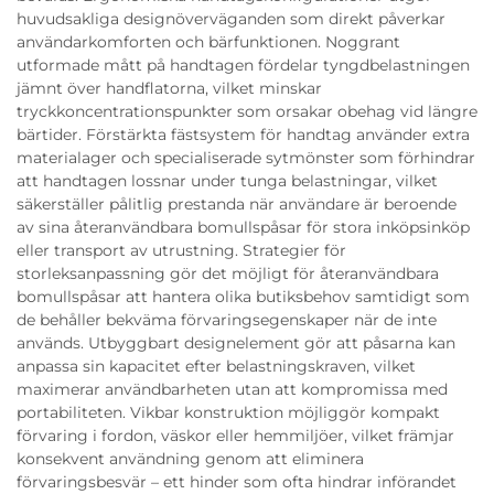
huvudsakliga designöverväganden som direkt påverkar
användarkomforten och bärfunktionen. Noggrant
utformade mått på handtagen fördelar tyngdbelastningen
jämnt över handflatorna, vilket minskar
tryckkoncentrationspunkter som orsakar obehag vid längre
bärtider. Förstärkta fästsystem för handtag använder extra
materialager och specialiserade sytmönster som förhindrar
att handtagen lossnar under tunga belastningar, vilket
säkerställer pålitlig prestanda när användare är beroende
av sina återanvändbara bomullspåsar för stora inköpsinköp
eller transport av utrustning. Strategier för
storleksanpassning gör det möjligt för återanvändbara
bomullspåsar att hantera olika butiksbehov samtidigt som
de behåller bekväma förvaringsegenskaper när de inte
används. Utbyggbart designelement gör att påsarna kan
anpassa sin kapacitet efter belastningskraven, vilket
maximerar användbarheten utan att kompromissa med
portabiliteten. Vikbar konstruktion möjliggör kompakt
förvaring i fordon, väskor eller hemmiljöer, vilket främjar
konsekvent användning genom att eliminera
förvaringsbesvär – ett hinder som ofta hindrar införandet