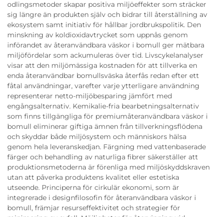
odlingsmetoder skapar positiva miljöeffekter som sträcker
sig längre än produkten själv och bidrar till återställning av
ekosystem samt initiativ för hållbar jordbrukspolitik. Den
minskning av koldioxidavtrycket som uppnås genom
införandet av återanvändbara väskor i bomull ger mätbara
miljöfördelar som ackumuleras över tid. Livscykelanalyser
visar att den miljömässiga kostnaden för att tillverka en
enda återanvändbar bomullsväska återfås redan efter ett
fåtal användningar, varefter varje ytterligare användning
representerar netto-miljöbesparing jämfört med
engångsalternativ. Kemikalie-fria bearbetningsalternativ
som finns tillgängliga för premiumåteranvändbara väskor i
bomull eliminerar giftiga ämnen från tillverkningsflödena
och skyddar både miljösystem och människors hälsa
genom hela leveranskedjan. Färgning med vattenbaserade
färger och behandling av naturliga fibrer säkerställer att
produktionsmetoderna är förenliga med miljöskyddskraven
utan att påverka produktens kvalitet eller estetiska
utseende. Principerna för cirkulär ekonomi, som är
integrerade i designfilosofin för återanvändbara väskor i
bomull, främjar resurseffektivitet och strategier för