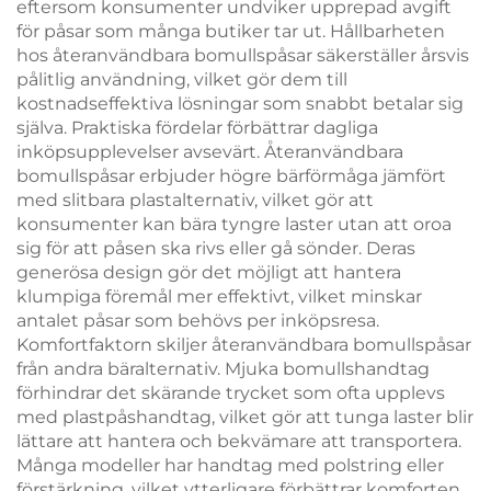
eftersom konsumenter undviker upprepad avgift
för påsar som många butiker tar ut. Hållbarheten
hos återanvändbara bomullspåsar säkerställer årsvis
pålitlig användning, vilket gör dem till
kostnadseffektiva lösningar som snabbt betalar sig
själva. Praktiska fördelar förbättrar dagliga
inköpsupplevelser avsevärt. Återanvändbara
bomullspåsar erbjuder högre bärförmåga jämfört
med slitbara plastalternativ, vilket gör att
konsumenter kan bära tyngre laster utan att oroa
sig för att påsen ska rivs eller gå sönder. Deras
generösa design gör det möjligt att hantera
klumpiga föremål mer effektivt, vilket minskar
antalet påsar som behövs per inköpsresa.
Komfortfaktorn skiljer återanvändbara bomullspåsar
från andra bäralternativ. Mjuka bomullshandtag
förhindrar det skärande trycket som ofta upplevs
med plastpåshandtag, vilket gör att tunga laster blir
lättare att hantera och bekvämare att transportera.
Många modeller har handtag med polstring eller
förstärkning, vilket ytterligare förbättrar komforten