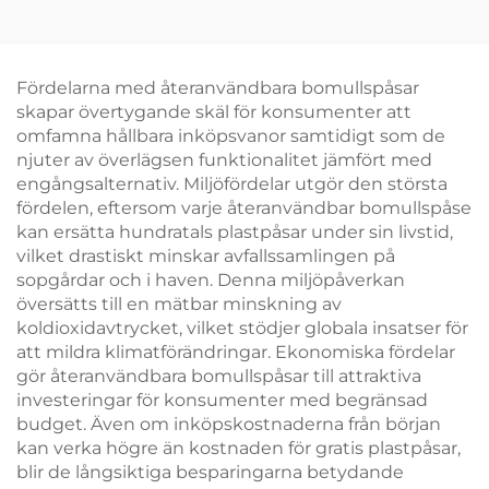
Oxfordmaterial med
med förstärkta
läderhandtag – Stilfull
handtag – Miljövänlig
termokassabag med
och slitstark
fågel- och
shoppingessens
Fördelarna med återanvändbara bomullspåsar
blommormotiv
skapar övertygande skäl för konsumenter att
omfamna hållbara inköpsvanor samtidigt som de
njuter av överlägsen funktionalitet jämfört med
engångsalternativ. Miljöfördelar utgör den största
fördelen, eftersom varje återanvändbar bomullspåse
kan ersätta hundratals plastpåsar under sin livstid,
vilket drastiskt minskar avfallssamlingen på
sopgårdar och i haven. Denna miljöpåverkan
översätts till en mätbar minskning av
koldioxidavtrycket, vilket stödjer globala insatser för
att mildra klimatförändringar. Ekonomiska fördelar
gör återanvändbara bomullspåsar till attraktiva
investeringar för konsumenter med begränsad
budget. Även om inköpskostnaderna från början
kan verka högre än kostnaden för gratis plastpåsar,
blir de långsiktiga besparingarna betydande