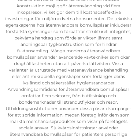
konstruktion möjliggör återanvändning vid flera
inköpsresor, vilket gör dem till kostnadseffektiva
investeringar för miljömedvetna konsumenter. De tekniska
egenskaperna hos återanvändbara bomullspåsar inkluderar
förstärkta symslingor som förbättrar strukturell integritet,
bekväma handtag som fördelar vikten jämnt samt
andningsbar tygkonstruktion som förhindrar
fuktansamling. Många moderna återanvändbara
bomullspåsar använder avancerade vävtekniker som ökar
draghållfastheten utan att påverka lättvikten. Vissa
varianter är utrustade med vattenavvisande behandling
eller antimikrobiella egenskaper som förlänger deras
livslängd och säkerställer hygienstandarder.
Användningsområdena för återanvändbara bomullspåsar
omfattar flera sektorer, från butiksinköp och
bondemarknader till strandutflykter och resor.
Utbildningsinstitutioner använder dessa påsar i kampanjer
för att sprida information, medan företag inför dem som
märkta merchandiseprodukter som visar på företagets
sociala ansvar. Sjukvårdsinrättningar använder
återanvändbara bomullspåsar för patienters personliga