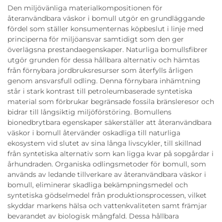
Den miljövänliga materialkompositionen för
återanvändbara väskor i bomull utgör en grundläggande
fördel som ställer konsumenternas köpbeslut i linje med
principerna för miljöansvar samtidigt som den ger
överlägsna prestandaegenskaper. Naturliga bomullsfibrer
utgör grunden för dessa hållbara alternativ och hämtas
från förnybara jordbruksresurser som återfylls årligen
genom ansvarsfull odling. Denna förnybara inhämtning
står i stark kontrast till petroleumbaserade syntetiska
material som förbrukar begränsade fossila bränsleresor och
bidrar till långsiktig miljöförstöring. Bomullens
bionedbrytbara egenskaper säkerställer att återanvändbara
väskor i bomull återvänder oskadliga till naturliga
ekosystem vid slutet av sina långa livscykler, till skillnad
från syntetiska alternativ som kan ligga kvar på sopgårdar i
århundraden. Organiska odlingsmetoder för bomull, som
används av ledande tillverkare av återanvändbara väskor i
bomull, eliminerar skadliga bekämpningsmedel och
syntetiska gödselmedel från produktionsprocessen, vilket
skyddar markens hälsa och vattenkvaliteten samt främjar
bevarandet av biologisk mångfald. Dessa hållbara