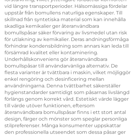
vid längre transportperioder. Hälsomässiga fördelar
uppstår från bomullens naturliga egenskaper. Till
skillnad från syntetiska material som kan innehålla
skadliga kemikalier ger återanvändbara
bomullspåsar säker förvaring av livsmedel utan risk
för utlakning av kemikalier. Deras andningsförmåga
förhindrar kondensbildning som annars kan leda till
försämrad kvalitet eller kontaminering.
Underhållskonveniens gör återanvändbara
bomullspåsar till användarvänliga alternativ. De
flesta varianter är tvättbara i maskin, vilket möjliggör
enkel rengöring och desinficering mellan
användningarna. Denna tvättbarhet säkerställer
hygienstandarder samtidigt som påsarnas livslängd
förlängs genom korrekt vård. Estetiskt värde lägger
till värde utöver funktionen, eftersom
återanvändbara bomullspåsar finns i ett stort antal
design, färger och mönster som speglar personliga
stilpreferenser. Många konsumenter uppskattar
den professionella utseendet som dessa påsar ger