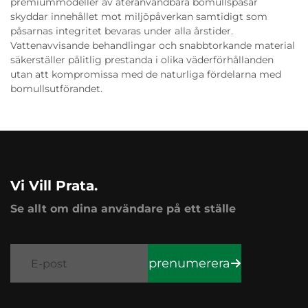
premiummodeller av återanvändbara bomullspåsar
skyddar innehållet mot miljöpåverkan samtidigt som
påsarnas integritet bevaras under alla årstider.
Vattenavvisande behandlingar och snabbtorkande material
säkerställer pålitlig prestanda i olika väderförhållanden
utan att kompromissa med de naturliga fördelarna med
bomullsutförandet.
Vi Vill Prata.
Se allt om dina användare på ett ställe
prenumerera