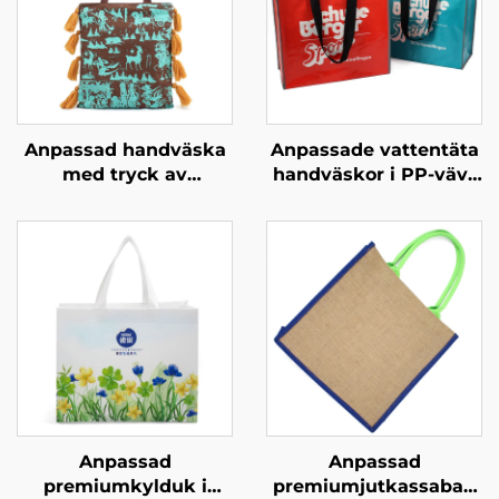
Anpassad handväska
Anpassade vattentäta
med tryck av
handväskor i PP-vävt
kulturarv –
material – stilfulla
hantverksmässig
ekologiskt
design med rötter i
ansvarsfulla märkta
lokal historia
bärväskor för
modebutiker
Anpassad
Anpassad
premiumkylduk i
premiumjutkassabag