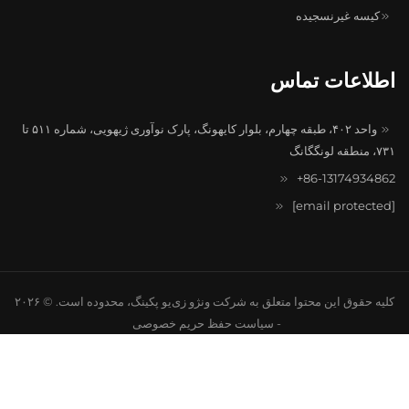
اس
واحد ۴۰۲، طبقه چهارم، بلوار کایهونگ، پارک نوآوری ژیهویی، شماره ۵۱۱ تا
[
کلیه حقوق این محتوا متعلق به شرکت ونژو زی‌یو پکینگ، محدوده است. © ۲۰۲۶
-
سیاست حفظ حریم خصوصی