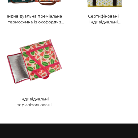
Індивідуальна преміальна
Сертифіковані
термосумка із оксфорду з
індивідуальні
шкіряними ручками —
термоізольовані сумки із
стилізована термосумка з
нетканих матеріалів —
принтом птахів та квітів
преміум-рішення OEM/ODM
для корпоративних
подарунків
Індивідуальні
термоізольовані
багаторазові сумки для
покупок, складні
термосумки для продуктів
для корпоративного
брендингу, заходів та