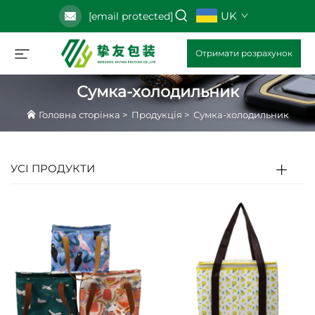
UK
[email protected]
Отримати розрахунок
Сумка-холодильник
Головна сторінка
>
Продукція
>
Сумка-холодильник
УСІ ПРОДУКТИ