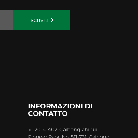
iscriviti
INFORMAZIONI DI
CONTATTO
20-4-402, Caihong Zhihui
Pioneer Park, No. 511-731, Caihong