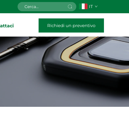
IT
Richiedi un preventivo
attaci