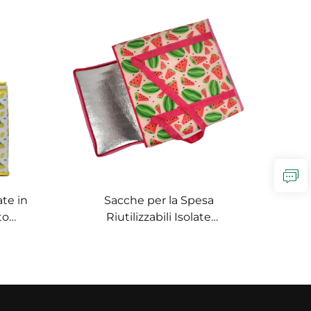
ate in
Sacche per la Spesa
to
Riutilizzabili Isolate
cate –
Personalizzate, Borsa
per
Frigorifero Pieghevole per la
Spesa per Eventi e Promozioni
Aziendali