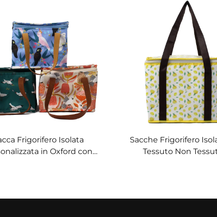
cca Frigorifero Isolata
Sacche Frigorifero Isol
onalizzata in Oxford con
Tessuto Non Tessu
nici in Pelle – Elegante
Personalizzate e Certifi
a Termica con Stampa di
OEM/ODM Premium 
Uccelli e Fiori
Regali Aziendali