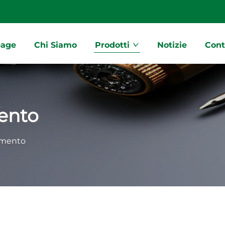
age
Chi Siamo
Prodotti
Notizie
Cont
mento
damento