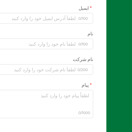
ایمیل
0/100
نام
0/100
نام شرکت
0/200
پیام
0/1000