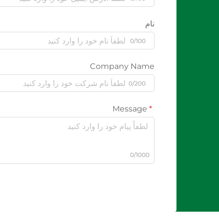
نام
0/100
Company Name
0/200
Message
0/1000