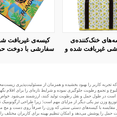
ه‌های خنک‌کننده‌ی
کیسه‌ی غیربافت شد
ی غیربافت شده و
سفارشی با دوخت حرف
گواهینامه – تولید به
و طرح گرمسیری بر
سفارش (OEM/ODM) با
– کالای تبلیغاتی بر
ت بالا برای اهدای
برای کسب‌وکار ب
شرکتی
کسب‌وکار (B2B)
 که تجربه کاربر را بهبود بخشیده و همزمان از مسئولیت‌پذیری زیست‌مح
بوع و تجمع رطوبت جلوگیری نموده و شرایط تازه‌ای را برای اقلام نگه
ن است در طول حمل و نقل رطوبت تولید کنند، ارزشمند می‌شود. خوا
وزیع وزن نیز یکی دیگر از مزایای مهم است؛ زیرا طراحی ارگونومیک 
 مقایسه با کیسه‌های دستی سنتی که وزن را صرفاً روی دست و مچ متم
حات حمل را پوشش می‌دهد و امکان تنظیم بهینه برای کاربران مختلف را