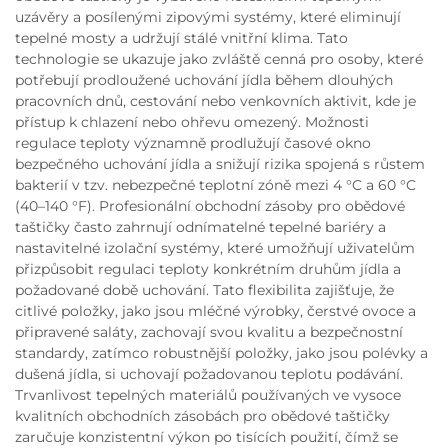
uzávěry a posílenými zipovými systémy, které eliminují
tepelné mosty a udržují stálé vnitřní klima. Tato
technologie se ukazuje jako zvláště cenná pro osoby, které
potřebují prodloužené uchování jídla během dlouhých
pracovních dnů, cestování nebo venkovních aktivit, kde je
přístup k chlazení nebo ohřevu omezený. Možnosti
regulace teploty významně prodlužují časové okno
bezpečného uchování jídla a snižují rizika spojená s růstem
bakterií v tzv. nebezpečné teplotní zóně mezi 4 °C a 60 °C
(40–140 °F). Profesionální obchodní zásoby pro obědové
taštičky často zahrnují odnímatelné tepelné bariéry a
nastavitelné izolační systémy, které umožňují uživatelům
přizpůsobit regulaci teploty konkrétním druhům jídla a
požadované době uchování. Tato flexibilita zajišťuje, že
citlivé položky, jako jsou mléčné výrobky, čerstvé ovoce a
připravené saláty, zachovají svou kvalitu a bezpečnostní
standardy, zatímco robustnější položky, jako jsou polévky a
dušená jídla, si uchovají požadovanou teplotu podávání.
Trvanlivost tepelných materiálů používaných ve vysoce
kvalitních obchodních zásobách pro obědové taštičky
zaručuje konzistentní výkon po tisících použití, čímž se