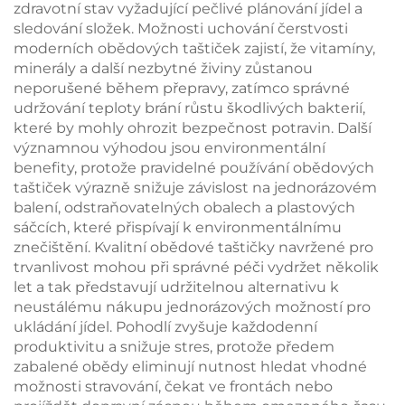
zdravotní stav vyžadující pečlivé plánování jídel a
sledování složek. Možnosti uchování čerstvosti
moderních obědových taštiček zajistí, že vitamíny,
minerály a další nezbytné živiny zůstanou
neporušené během přepravy, zatímco správné
udržování teploty brání růstu škodlivých bakterií,
které by mohly ohrozit bezpečnost potravin. Další
významnou výhodou jsou environmentální
benefity, protože pravidelné používání obědových
taštiček výrazně snižuje závislost na jednorázovém
balení, odstraňovatelných obalech a plastových
sáčcích, které přispívají k environmentálnímu
znečištění. Kvalitní obědové taštičky navržené pro
trvanlivost mohou při správné péči vydržet několik
let a tak představují udržitelnou alternativu k
neustálému nákupu jednorázových možností pro
ukládání jídel. Pohodlí zvyšuje každodenní
produktivitu a snižuje stres, protože předem
zabalené obědy eliminují nutnost hledat vhodné
možnosti stravování, čekat ve frontách nebo