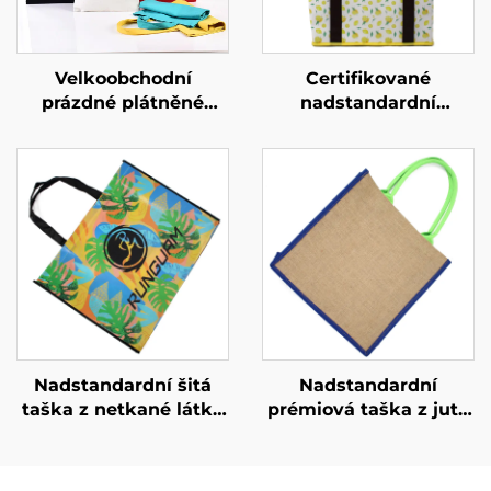
Velkoobchodní
Certifikované
prázdné plátněné
nadstandardní
taštičky – úplná
izolované chladicí
personalizace
tašky z netkané látky
(ODM/OEM)
– prémiové OEM/ODM
řešení pro firemní
dárky
Nadstandardní šitá
Nadstandardní
taška z netkané látky
prémiová taška z juty
s výrazným tropickým
s posílenými úchyty –
motivem – výrazné
ekologická a odolná
značkové zboží pro
taška pro nákupy