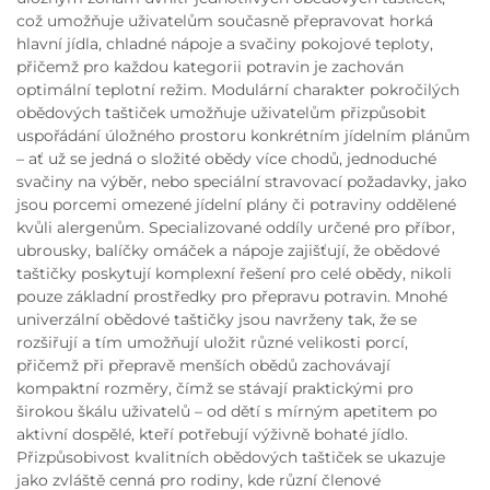
což umožňuje uživatelům současně přepravovat horká
hlavní jídla, chladné nápoje a svačiny pokojové teploty,
přičemž pro každou kategorii potravin je zachován
optimální teplotní režim. Modulární charakter pokročilých
obědových taštiček umožňuje uživatelům přizpůsobit
uspořádání úložného prostoru konkrétním jídelním plánům
– ať už se jedná o složité obědy více chodů, jednoduché
svačiny na výběr, nebo speciální stravovací požadavky, jako
jsou porcemi omezené jídelní plány či potraviny oddělené
kvůli alergenům. Specializované oddíly určené pro příbor,
ubrousky, balíčky omáček a nápoje zajišťují, že obědové
taštičky poskytují komplexní řešení pro celé obědy, nikoli
pouze základní prostředky pro přepravu potravin. Mnohé
univerzální obědové taštičky jsou navrženy tak, že se
rozšiřují a tím umožňují uložit různé velikosti porcí,
přičemž při přepravě menších obědů zachovávají
kompaktní rozměry, čímž se stávají praktickými pro
širokou škálu uživatelů – od dětí s mírným apetitem po
aktivní dospělé, kteří potřebují výživně bohaté jídlo.
Přizpůsobivost kvalitních obědových taštiček se ukazuje
jako zvláště cenná pro rodiny, kde různí členové