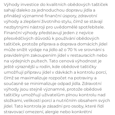
B2B
Výhody investice do kvalitních obědových taštiček
sahají daleko za jednoduchou dopravu jídla a
přinášejí významné finanční úspory, zdravotní
výhody a zlepšení životního stylu, čímž se stávají
nezbytnými nástroji pro uvědomělé spotřebitele.
Finanční výhody představují jeden z nejvíce
přesvědčivých důvodů k používání obědových
taštiček, protože příprava a doprava domácích jídel
může snížit výdaje na jídlo až o 70 % ve srovnání s
pravidelným zakoupením jídel v restauracích nebo
na výdejních pultech. Tato cenová výhodnost je
ještě výraznější u rodin, kde obědové taštičky
umožňují přípravu jídel v dávkách a kontrolu porcí,
čímž se maximalizuje rozpočet na potraviny a
současně se minimalizuje odpad jídla. Zdravotní
výhody jsou stejně významné, protože obědové
taštičky umožňují uživatelům plnou kontrolu nad
složkami, velikostí porcí a nutričním obsahem svých
jídel. Tato kontrola je zásadní pro osoby, které řídí
stravovací omezení, alergie nebo konkrétní