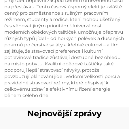
projíždět dopravní zácpou během omezeného času
na přestávku. Tento časový úsporný efekt je zvláště
cenný pro zaměstnance s rušným pracovním
režimem, studenty a rodiče, kteří mohou ušetřený
čas věnovat jiným prioritám. Univerzálnost
moderních obědových taštiček umožňuje přepravu
různých typů jídel – od horkých polévek a dušených
pokrmů po čerstvé saláty a křehké cukroví – a tím
zajišťuje, že stravovací preference i kulturní
potravinové tradice zůstávají dostupné bez ohledu
na místo pobytu. Kvalitní obědové taštičky také
podporují lepší stravovací návyky, protože
povzbuzují plánování jídel, vědomí velikosti porcí a
pravidelné stravovací režimy, které přispívají k
celkovému zdraví a efektivnímu řízení energie
během celého dne.
Nejnovější zprávy