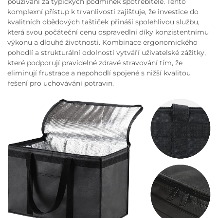
používání za typických podmínek spotřebitele. Tento
komplexní přístup k trvanlivosti zajišťuje, že investice do
kvalitních obědových taštiček přináší spolehlivou službu,
která svou počáteční cenu ospravedlní díky konzistentnímu
výkonu a dlouhé životnosti. Kombinace ergonomického
pohodlí a strukturální odolnosti vytváří uživatelské zážitky,
které podporují pravidelné zdravé stravování tím, že
eliminují frustrace a nepohodlí spojené s nižší kvalitou
řešení pro uchovávání potravin.