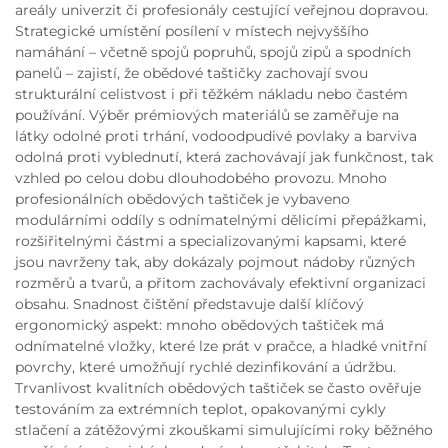
areály univerzit či profesionály cestující veřejnou dopravou.
Strategické umístění posílení v místech nejvyššího
namáhání – včetně spojů popruhů, spojů zipů a spodních
panelů – zajistí, že obědové taštičky zachovají svou
strukturální celistvost i při těžkém nákladu nebo častém
používání. Výběr prémiových materiálů se zaměřuje na
látky odolné proti trhání, vodoodpudivé povlaky a barviva
odolná proti vyblednutí, která zachovávají jak funkčnost, tak
vzhled po celou dobu dlouhodobého provozu. Mnoho
profesionálních obědových taštiček je vybaveno
modulárními oddíly s odnímatelnými dělicími přepážkami,
rozšiřitelnými částmi a specializovanými kapsami, které
jsou navrženy tak, aby dokázaly pojmout nádoby různých
rozměrů a tvarů, a přitom zachovávaly efektivní organizaci
obsahu. Snadnost čištění představuje další klíčový
ergonomický aspekt: mnoho obědových taštiček má
odnímatelné vložky, které lze prát v pračce, a hladké vnitřní
povrchy, které umožňují rychlé dezinfikování a údržbu.
Trvanlivost kvalitních obědových taštiček se často ověřuje
testováním za extrémních teplot, opakovanými cykly
stlačení a zátěžovými zkouškami simulujícími roky běžného