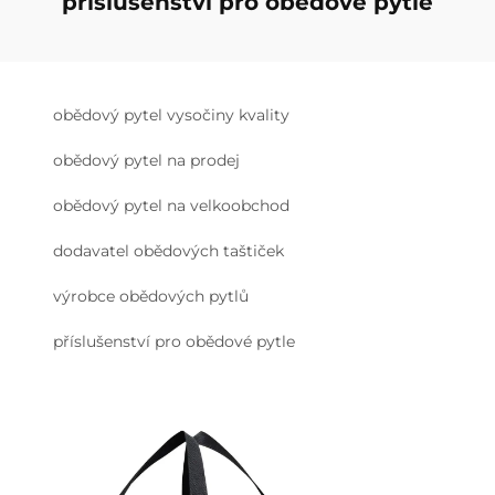
příslušenství pro obědové pytle
obědový pytel vysočiny kvality
obědový pytel na prodej
obědový pytel na velkoobchod
dodavatel obědových taštiček
výrobce obědových pytlů
příslušenství pro obědové pytle