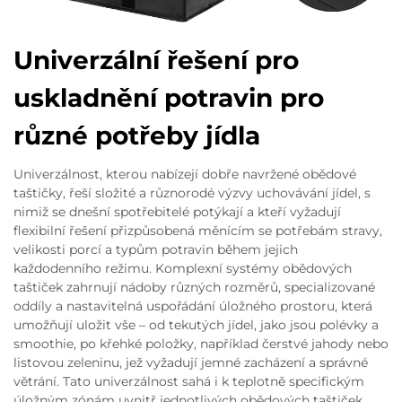
Univerzální řešení pro
uskladnění potravin pro
různé potřeby jídla
Univerzálnost, kterou nabízejí dobře navržené obědové
taštičky, řeší složité a různorodé výzvy uchovávání jídel, s
nimiž se dnešní spotřebitelé potýkají a kteří vyžadují
flexibilní řešení přizpůsobená měnícím se potřebám stravy,
velikosti porcí a typům potravin během jejich
každodenního režimu. Komplexní systémy obědových
taštiček zahrnují nádoby různých rozměrů, specializované
oddíly a nastavitelná uspořádání úložného prostoru, která
umožňují uložit vše – od tekutých jídel, jako jsou polévky a
smoothie, po křehké položky, například čerstvé jahody nebo
listovou zeleninu, jež vyžadují jemné zacházení a správné
větrání. Tato univerzálnost sahá i k teplotně specifickým
úložným zónám uvnitř jednotlivých obědových taštiček,