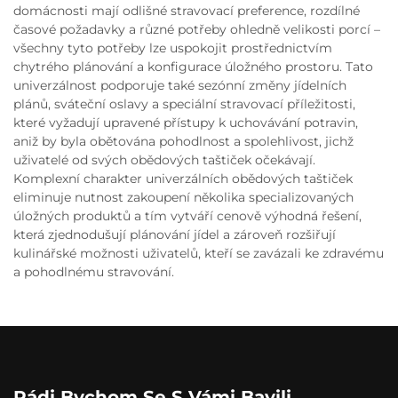
domácnosti mají odlišné stravovací preference, rozdílné
časové požadavky a různé potřeby ohledně velikosti porcí –
všechny tyto potřeby lze uspokojit prostřednictvím
chytrého plánování a konfigurace úložného prostoru. Tato
univerzálnost podporuje také sezónní změny jídelních
plánů, sváteční oslavy a speciální stravovací příležitosti,
které vyžadují upravené přístupy k uchovávání potravin,
aniž by byla obětována pohodlnost a spolehlivost, jichž
uživatelé od svých obědových taštiček očekávají.
Komplexní charakter univerzálních obědových taštiček
eliminuje nutnost zakoupení několika specializovaných
úložných produktů a tím vytváří cenově výhodná řešení,
která zjednodušují plánování jídel a zároveň rozšiřují
kulinářské možnosti uživatelů, kteří se zavázali ke zdravému
a pohodlnému stravování.
Rádi Bychom Se S Vámi Bavili