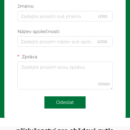
Jméno
0/100
Název společnosti
0/200
Zpráva
0/1000
Odeslat