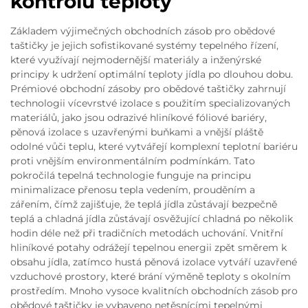
kontrolu teploty
Základem výjimečných obchodních zásob pro obědové
taštičky je jejich sofistikované systémy tepelného řízení,
které využívají nejmodernější materiály a inženýrské
principy k udržení optimální teploty jídla po dlouhou dobu.
Prémiové obchodní zásoby pro obědové taštičky zahrnují
technologii vícevrstvé izolace s použitím specializovaných
materiálů, jako jsou odrazivé hliníkové fóliové bariéry,
pěnová izolace s uzavřenými buňkami a vnější pláště
odolné vůči teplu, které vytvářejí komplexní teplotní bariéru
proti vnějším environmentálním podmínkám. Tato
pokročilá tepelná technologie funguje na principu
minimalizace přenosu tepla vedením, prouděním a
zářením, čímž zajišťuje, že teplá jídla zůstávají bezpečně
teplá a chladná jídla zůstávají osvěžující chladná po několik
hodin déle než při tradičních metodách uchování. Vnitřní
hliníkové potahy odrážejí tepelnou energii zpět směrem k
obsahu jídla, zatímco hustá pěnová izolace vytváří uzavřené
vzduchové prostory, které brání výměně teploty s okolním
prostředím. Mnoho vysoce kvalitních obchodních zásob pro
obědové taštičky je vybaveno netěsnícími tepelnými