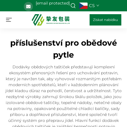
[email protected]
CS
Získat nabídku
příslušenství pro obědové
pytle
Dodávky obědových taštiček představují komplexní
ekosystém přenosných řešení pro uchovávání potravin,
který je navržen tak, aby vyhovoval rozmanitým potřebám
moderních spotřebitelů, kteří v každodenním plánování
jídel kladou důraz na pohodlí, čerstvost a udržitelnost. Tyto
nezbytné výrobky zahrnují širokou škálu položek, jako jsou
izolované obědové taštičky, tepelné nádoby, netečné obaly
na potraviny, opakovaně použitelné chladicí balíčky, sady
příboru a doplňkové příslušenství, které společně tvoří
účinný systém pro přepravu jídel. Hlavní funkcí dodávek
obědových taštiček je zajištění bezpečnosti potravin