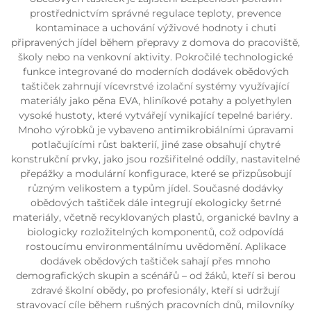
prostřednictvím správné regulace teploty, prevence
kontaminace a uchování výživové hodnoty i chuti
připravených jídel během přepravy z domova do pracoviště,
školy nebo na venkovní aktivity. Pokročilé technologické
funkce integrované do moderních dodávek obědových
taštiček zahrnují vícevrstvé izolační systémy využívající
materiály jako pěna EVA, hliníkové potahy a polyethylen
vysoké hustoty, které vytvářejí vynikající tepelné bariéry.
Mnoho výrobků je vybaveno antimikrobiálními úpravami
potlačujícími růst bakterií, jiné zase obsahují chytré
konstrukční prvky, jako jsou rozšiřitelné oddíly, nastavitelné
přepážky a modulární konfigurace, které se přizpůsobují
různým velikostem a typům jídel. Současné dodávky
obědových taštiček dále integrují ekologicky šetrné
materiály, včetně recyklovaných plastů, organické bavlny a
biologicky rozložitelných komponentů, což odpovídá
rostoucímu environmentálnímu uvědomění. Aplikace
dodávek obědových taštiček sahají přes mnoho
demografických skupin a scénářů – od žáků, kteří si berou
zdravé školní obědy, po profesionály, kteří si udržují
stravovací cíle během rušných pracovních dnů, milovníky