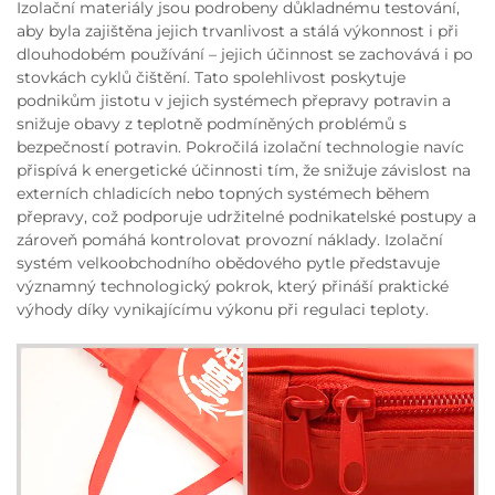
Izolační materiály jsou podrobeny důkladnému testování,
aby byla zajištěna jejich trvanlivost a stálá výkonnost i při
dlouhodobém používání – jejich účinnost se zachovává i po
stovkách cyklů čištění. Tato spolehlivost poskytuje
podnikům jistotu v jejich systémech přepravy potravin a
snižuje obavy z teplotně podmíněných problémů s
bezpečností potravin. Pokročilá izolační technologie navíc
přispívá k energetické účinnosti tím, že snižuje závislost na
externích chladicích nebo topných systémech během
přepravy, což podporuje udržitelné podnikatelské postupy a
zároveň pomáhá kontrolovat provozní náklady. Izolační
systém velkoobchodního obědového pytle představuje
významný technologický pokrok, který přináší praktické
výhody díky vynikajícímu výkonu při regulaci teploty.