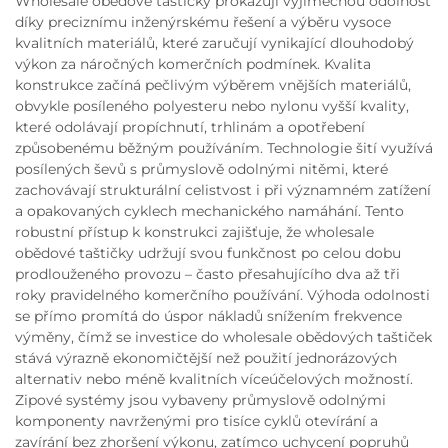
Wholesale obědové taštičky prokazují výjimečnou odolnost
díky preciznímu inženýrskému řešení a výběru vysoce
kvalitních materiálů, které zaručují vynikající dlouhodobý
výkon za náročných komerčních podmínek. Kvalita
konstrukce začíná pečlivým výběrem vnějších materiálů,
obvykle posíleného polyesteru nebo nylonu vyšší kvality,
které odolávají propíchnutí, trhlinám a opotřebení
způsobenému běžným používáním. Technologie šití využívá
posílených ševů s průmyslově odolnými nitěmi, které
zachovávají strukturální celistvost i při významném zatížení
a opakovaných cyklech mechanického namáhání. Tento
robustní přístup k konstrukci zajišťuje, že wholesale
obědové taštičky udržují svou funkčnost po celou dobu
prodlouženého provozu – často přesahujícího dva až tři
roky pravidelného komerčního používání. Výhoda odolnosti
se přímo promítá do úspor nákladů snížením frekvence
výměny, čímž se investice do wholesale obědových taštiček
stává výrazně ekonomičtější než použití jednorázových
alternativ nebo méně kvalitních víceúčelových možností.
Zipové systémy jsou vybaveny průmyslově odolnými
komponenty navrženými pro tisíce cyklů otevírání a
zavírání bez zhoršení výkonu, zatímco uchycení popruhů