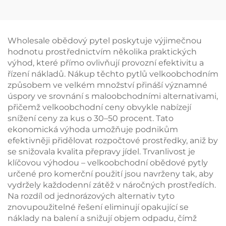
na míru – stylové
design s barevnými
ekologicky šetrné
bloky a popruhy z
značkové taštičky pro
pásu pro zvýšenou
módní maloobchod
viditelnost značky
Wholesale obědový pytel poskytuje výjimečnou
hodnotu prostřednictvím několika praktických
výhod, které přímo ovlivňují provozní efektivitu a
řízení nákladů. Nákup těchto pytlů velkoobchodním
způsobem ve velkém množství přináší významné
úspory ve srovnání s maloobchodními alternativami,
přičemž velkoobchodní ceny obvykle nabízejí
snížení ceny za kus o 30–50 procent. Tato
ekonomická výhoda umožňuje podnikům
efektivněji přidělovat rozpočtové prostředky, aniž by
se snižovala kvalita přepravy jídel. Trvanlivost je
klíčovou výhodou – velkoobchodní obědové pytly
určené pro komerční použití jsou navrženy tak, aby
vydržely každodenní zátěž v náročných prostředích.
Na rozdíl od jednorázových alternativ tyto
znovupoužitelné řešení eliminují opakující se
náklady na balení a snižují objem odpadu, čímž