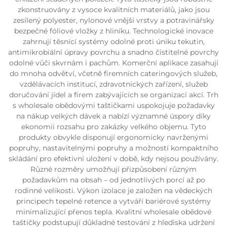
zkonstruovány z vysoce kvalitních materiálů, jako jsou
zesílený polyester, nylonové vnější vrstvy a potravinářsky
bezpečné fóliové vložky z hliníku. Technologické inovace
zahrnují těsnící systémy odolné proti úniku tekutin,
antimikrobiální úpravy povrchu a snadno čistitelné povrchy
odolné vůči skvrnám i pachům. Komerční aplikace zasahují
do mnoha odvětví, včetně firemních cateringových služeb,
vzdělávacích institucí, zdravotnických zařízení, služeb
doručování jídel a firem zabývajících se organizací akcí. Trh
s wholesale obědovými taštičkami uspokojuje požadavky
na nákup velkých dávek a nabízí významné úspory díky
ekonomii rozsahu pro zakázky velkého objemu. Tyto
produkty obvykle disponují ergonomicky navrženými
popruhy, nastavitelnými popruhy a možností kompaktního
skládání pro efektivní uložení v době, kdy nejsou používány.
Různé rozměry umožňují přizpůsobení různým
požadavkům na obsah – od jednotlivých porcí až po
rodinné velikosti. Výkon izolace je založen na vědeckých
principech tepelné retence a vytváří bariérové systémy
minimalizující přenos tepla. Kvalitní wholesale obědové
taštičky podstupují důkladné testování z hlediska udržení