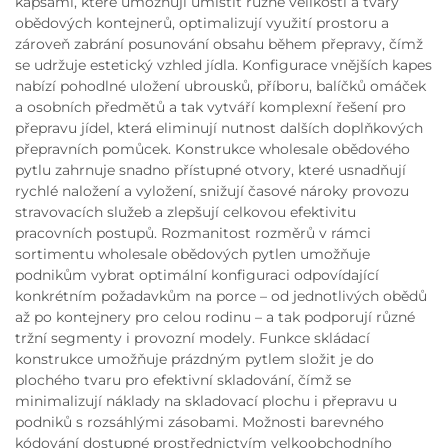
kapsami, které umožňují umístit různé velikosti a tvary
obědových kontejnerů, optimalizují využití prostoru a
zároveň zabrání posunování obsahu během přepravy, čímž
se udržuje estetický vzhled jídla. Konfigurace vnějších kapes
nabízí pohodlné uložení ubrousků, příboru, balíčků omáček
a osobních předmětů a tak vytváří komplexní řešení pro
přepravu jídel, která eliminují nutnost dalších doplňkových
přepravních pomůcek. Konstrukce wholesale obědového
pytlu zahrnuje snadno přístupné otvory, které usnadňují
rychlé naložení a vyložení, snižují časové nároky provozu
stravovacích služeb a zlepšují celkovou efektivitu
pracovních postupů. Rozmanitost rozměrů v rámci
sortimentu wholesale obědových pytlen umožňuje
podnikům vybrat optimální konfiguraci odpovídající
konkrétním požadavkům na porce – od jednotlivých obědů
až po kontejnery pro celou rodinu – a tak podporují různé
tržní segmenty i provozní modely. Funkce skládací
konstrukce umožňuje prázdným pytlem složit je do
plochého tvaru pro efektivní skladování, čímž se
minimalizují náklady na skladovací plochu i přepravu u
podniků s rozsáhlými zásobami. Možnosti barevného
kódování dostupné prostřednictvím velkoobchodního