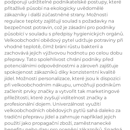
podporují udržitelné podnikatelské postupy, které
přitažlivě působí na ekologicky uvědomělé
zákazníky i další zúčastněné strany. Možnosti
regulace teploty zajišťují soulad s požadavky na
bezpečnost potravin, což je zásadní pro podniky
působící v souladu s předpisy hygienických orgánů.
Velkoobchodní obědový pytel udržuje potraviny při
vhodné teplotě, čímž brání růstu bakterií a
zachovává jejich výživovou hodnotu po celou dobu
přepravy. Tato spolehlivost chrání podniky před
potenciálními odpovědnostmi a zároveň zajišťuje
spokojenost zákazníků díky konzistentní kvalitě
jídel. Možnosti personalizace, které jsou k dispozici
při velkoobchodním nákupu, umožňují podnikům
začlenit prvky značky a vytvořit tak marketingové
příležitosti, které zvyšují viditelnost značky a
profesionální dojem. Univerzálnost využití
velkoobchodních obědových pytlů sahá daleko za
tradiční přepravu jídel a zahrnuje například jejich
použití jako propagační zboží, zaměstnanecké
benefity nebo dary pro ocenění zákazníků. Snadná