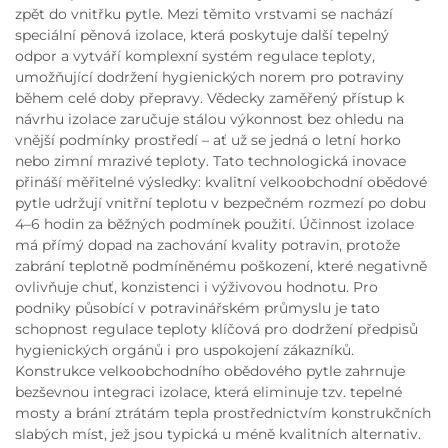
zpět do vnitřku pytle. Mezi těmito vrstvami se nachází
speciální pěnová izolace, která poskytuje další tepelný
odpor a vytváří komplexní systém regulace teploty,
umožňující dodržení hygienických norem pro potraviny
během celé doby přepravy. Vědecky zaměřený přístup k
návrhu izolace zaručuje stálou výkonnost bez ohledu na
vnější podmínky prostředí – ať už se jedná o letní horko
nebo zimní mrazivé teploty. Tato technologická inovace
přináší měřitelné výsledky: kvalitní velkoobchodní obědové
pytle udržují vnitřní teplotu v bezpečném rozmezí po dobu
4–6 hodin za běžných podmínek použití. Účinnost izolace
má přímý dopad na zachování kvality potravin, protože
zabrání teplotně podmíněnému poškození, které negativně
ovlivňuje chuť, konzistenci i výživovou hodnotu. Pro
podniky působící v potravinářském průmyslu je tato
schopnost regulace teploty klíčová pro dodržení předpisů
hygienických orgánů i pro uspokojení zákazníků.
Konstrukce velkoobchodního obědového pytle zahrnuje
bezševnou integraci izolace, která eliminuje tzv. tepelné
mosty a brání ztrátám tepla prostřednictvím konstrukčních
slabých míst, jež jsou typická u méně kvalitních alternativ.