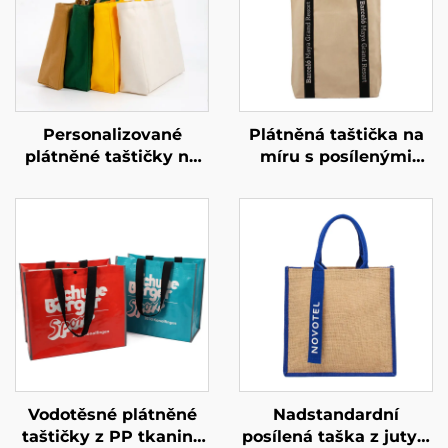
Personalizované
Plátněná taštička na
plátněné taštičky na
míru s posílenými
míru – zvyšte hodnotu
popruhy – odolná,
své značky pomocí
nosná taštička pro
custom
každodenní použití
merchandisingu
Vodotěsné plátněné
Nadstandardní
taštičky z PP tkaniny
posílená taška z juty –