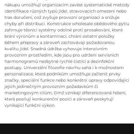
nákupu umožňují organizacím zavést systematické metody
identifikace různých typů jídel, stravovacích omezení nebo
tras doručení, což zvyšuje provozní organizaci a snižuje
chyby při distribuci. Konstrukce wholesale obědového pytlu
zahrnuje těsnicí systémy odolné proti prosakování, které
brání výronům a kontaminaci, chrání ostatní položky
během přepravy a zároveň zachovávají požadovanou
kvalitu jídel. Snadná údržba vyhovuje intenzivním
provozním prostředím, kde jsou pro udržení servisních
harmonogramů nezbytné rychlé čistící a dezinfekční
postupy. Univerzální filozofie návrhu sahá i k možnostem
personalizace, která podnikům umožňuje začlenit prvky
značky, speciální funkce nebo konkrétní úpravy odpovídající
jejich jedinečným provozním požadavkům či
marketingovým cílům, čímž vznikají diferencovaná řešení,
která posilují konkurenční pozici a zároveň poskytují
vynikající funkční výkon.