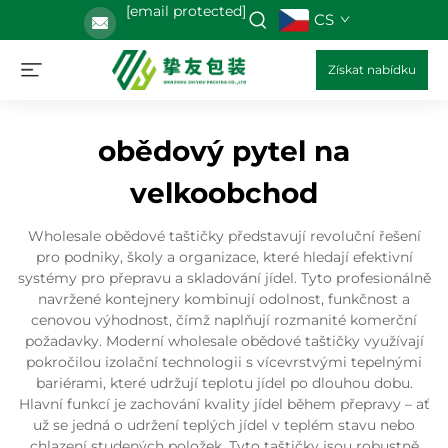
[email protected]
CS
Získat nabídku
obědový pytel na
velkoobchod
Wholesale obědové taštičky představují revoluční řešení
pro podniky, školy a organizace, které hledají efektivní
systémy pro přepravu a skladování jídel. Tyto profesionálně
navržené kontejnery kombinují odolnost, funkčnost a
cenovou výhodnost, čímž naplňují rozmanité komerční
požadavky. Moderní wholesale obědové taštičky využívají
pokročilou izolační technologii s vícevrstvými tepelnými
bariérami, které udržují teplotu jídel po dlouhou dobu.
Hlavní funkcí je zachování kvality jídel během přepravy – ať
už se jedná o udržení teplých jídel v teplém stavu nebo
chlazení studených položek. Tyto taštičky jsou robustně