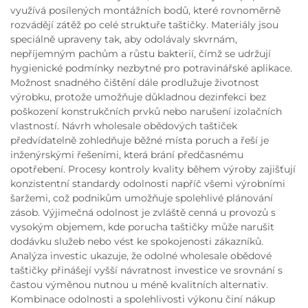
využívá posílených montážních bodů, které rovnoměrně
rozvádějí zátěž po celé struktuře taštičky. Materiály jsou
speciálně upraveny tak, aby odolávaly skvrnám,
nepříjemným pachům a růstu bakterií, čímž se udržují
hygienické podmínky nezbytné pro potravinářské aplikace.
Možnost snadného čištění dále prodlužuje životnost
výrobku, protože umožňuje důkladnou dezinfekci bez
poškození konstrukčních prvků nebo narušení izolačních
vlastností. Návrh wholesale obědových taštiček
předvídatelně zohledňuje běžné místa poruch a řeší je
inženýrskými řešeními, která brání předčasnému
opotřebení. Procesy kontroly kvality během výroby zajišťují
konzistentní standardy odolnosti napříč všemi výrobními
šaržemi, což podnikům umožňuje spolehlivé plánování
zásob. Výjimečná odolnost je zvláště cenná u provozů s
vysokým objemem, kde porucha taštičky může narušit
dodávku služeb nebo vést ke spokojenosti zákazníků.
Analýza investic ukazuje, že odolné wholesale obědové
taštičky přinášejí vyšší návratnost investice ve srovnání s
častou výměnou nutnou u méně kvalitních alternativ.
Kombinace odolnosti a spolehlivosti výkonu činí nákup