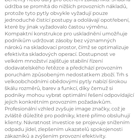
údržba se promítá do nižších provozních nákladů,
protože tyto pytly obvykle vyžadují pouze
jednoduché čistící postupy a odolávají opotřebení,
které by jinak vyžadovalo častou výměnu.
Kompaktní konstrukce pro uskladnění umožňuje
podnikům udržovat zásoby bez významných
nároků na skladovací prostor, čímž se optimalizuje
efektivita skladových operací. Dostupnost ve
velkém množství zajišťuje stabilní řízení
dodavatelského řetězce a předchází provozním
poruchám způsobeným nedostatkem zboží. Trh s
velkoobchodními obědovými pytly nabízí širokou
škálu rozměrů, barev a funkcí, díky čemuž si
podniky mohou vybrat optimální řešení odpovídající
jejich konkrétním provozním požadavkům.
Profesionální vzhled zvyšuje image značky, což je
zvláště důležité pro podniky, které přímo obsluhují
klienty. Návratnost investice se projevuje snížením
odpadu jídel, zlepšením ukazatelů spokojenosti
zákazníků a zvýšením provozní efektivity.