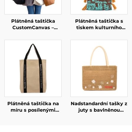
Plátněná taštička
Plátněná taštička s
CustomCanvas –
tiskem kulturního
převelká každodenní
dědictví na míru –
nutnost
řemeslný design
zakořeněný v místní
historii
Plátněná taštička na
Nadstandardní tašky z
míru s posílenými
juty s bavlněnou
popruhy – odolná,
kapsou –
nosná taštička pro
personalizovaný
každodenní použití
velkoobjemový