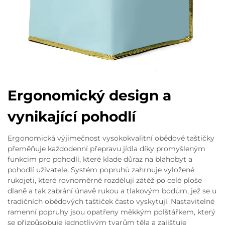
Ergonomický design a
vynikající pohodlí
Ergonomická výjimečnost vysokokvalitní obědové taštičky
přeměňuje každodenní přepravu jídla díky promyšleným
funkcím pro pohodlí, které klade důraz na blahobyt a
pohodlí uživatele. Systém popruhů zahrnuje vyložené
rukojeti, které rovnoměrně rozdělují zátěž po celé ploše
dlaně a tak zabrání únavě rukou a tlakovým bodům, jež se u
tradičních obědových taštiček často vyskytují. Nastavitelné
ramenní popruhy jsou opatřeny měkkým polštářkem, který
se přizpůsobuje jednotlivým tvarům těla a zajišťuje