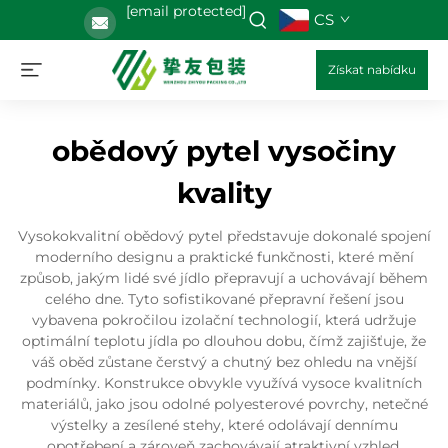
[email protected]
CS
Získat nabídku
obědový pytel vysočiny
kvality
Vysokokvalitní obědový pytel představuje dokonalé spojení
moderního designu a praktické funkčnosti, které mění
způsob, jakým lidé své jídlo přepravují a uchovávají během
celého dne. Tyto sofistikované přepravní řešení jsou
vybavena pokročilou izolační technologií, která udržuje
optimální teplotu jídla po dlouhou dobu, čímž zajišťuje, že
váš oběd zůstane čerstvý a chutný bez ohledu na vnější
podmínky. Konstrukce obvykle využívá vysoce kvalitních
materiálů, jako jsou odolné polyesterové povrchy, netečné
výstelky a zesílené stehy, které odolávají dennímu
opotřebení a zároveň zachovávají atraktivní vzhled.