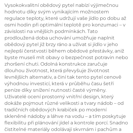
balíček,
Vysokokvalitní obědový pytel nabízí výjimečnou
znovupoužitelné,
hodnotu díky svým vynikajícím možnostem
ideální pro piknik,
regulace teploty, které udržují vaše jídlo po dobu až
kempink, pláž a
osmi hodin při optimální teplotě pro konzumaci – v
outdoorové aktivity
závislosti na vnějších podmínkách. Tato
prodloužená doba uchování umožňuje naplnit
obědový pytel již brzy ráno a užívat si jídlo v jeho
nejlepší čerstvosti během obědové přestávky, aniž
byste museli mít obavy o bezpečnost potravin nebo
zhoršení chuti. Odolná konstrukce zaručuje
dlouhou životnost, která převyšuje životnost
levnějších alternativ, a činí tak tento pytel cenově
výhodnou investicí, která v průběhu času šetří
peníze díky snížení nutnosti časté výměny.
Uživatelé ocení prostorný vnitřní design, který
dokáže pojmout různé velikosti a tvary nádob – od
tradičních obědových krabiček po moderní
skleněné nádoby a láhve na vodu – a tím poskytuje
flexibilitu při plánování jídel a kontrole porcí. Snadno
čistitelné materiály odolávají skvrnám i pachům a