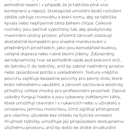
pohodlné nesení i v případě, že je taštička plná více
kontejnerů a nápojů. Strategické umístění bodů rozložení
zátěže udržuje rovnováhu a brání tomu, aby se taštička
kývala nebo nepříjemně táhla během chůze. Celkové
rozměry jsou pečlivě vypočteny tak, aby poskytovaly
maximální úložný prostor, přičemž zároveň zůstávají
dostatečně kompaktní pro snadné manévrování v
přeplněných prostředích, jako jsou kancelářské budovy,
veřejná doprava nebo rušné školní jídelny. Zdůrazněný,
aerodynamický tvar se pohodlně vejde pod pracovní stůl,
do šatníku či do ledničky, aniž by zabíral nadměrný prostor
nebo způsoboval potíže s uskladněním. Textura vnějšího
povrchu zajišťuje bezpečné povrchy pro pevný stisk, které
brání náhodnému upuštění, a zároveň zachovává esteticky
přitažlivý vzhled vhodný pro profesionální prostředí. Zipové
uzávěry fungují hladce a jsou vybaveny zvětšenými táhly,
která umožňují otevírání i v rukavicích nebo u uživatelů s
omezenou jemnou motorikou, čímž zajišťují přístupnost
pro všechny uživatele bez ohledu na fyzická omezení.
Pružnost taštičky umožňuje její přizpůsobení dostupnému
úložnému prostoru, aniž by došlo ke ztrátě strukturální