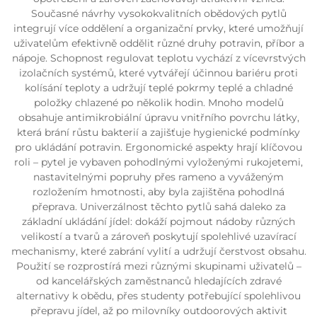
Současné návrhy vysokokvalitních obědových pytlů
integrují více oddělení a organizační prvky, které umožňují
uživatelům efektivně oddělit různé druhy potravin, příbor a
nápoje. Schopnost regulovat teplotu vychází z vícevrstvých
izolačních systémů, které vytvářejí účinnou bariéru proti
kolísání teploty a udržují teplé pokrmy teplé a chladné
položky chlazené po několik hodin. Mnoho modelů
obsahuje antimikrobiální úpravu vnitřního povrchu látky,
která brání růstu bakterií a zajišťuje hygienické podmínky
pro ukládání potravin. Ergonomické aspekty hrají klíčovou
roli – pytel je vybaven pohodlnými vyloženými rukojetemi,
nastavitelnými popruhy přes rameno a vyváženým
rozložením hmotnosti, aby byla zajištěna pohodlná
přeprava. Univerzálnost těchto pytlů sahá daleko za
základní ukládání jídel: dokáží pojmout nádoby různých
velikostí a tvarů a zároveň poskytují spolehlivé uzavírací
mechanismy, které zabrání vylití a udržují čerstvost obsahu.
Použití se rozprostírá mezi různými skupinami uživatelů –
od kancelářských zaměstnanců hledajících zdravé
alternativy k obědu, přes studenty potřebující spolehlivou
přepravu jídel, až po milovníky outdoorových aktivit