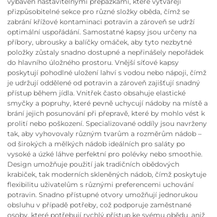
vybaven nastavitelnými přepážkami, které vytvářejí
přizpůsobitelné sekce pro různé složky oběda, čímž se
zabrání křížové kontaminaci potravin a zároveň se udrží
optimální uspořádání. Samostatné kapsy jsou určeny na
příbory, ubrousky a balíčky omáček, aby tyto nezbytné
položky zůstaly snadno dostupné a nepřinášely nepořádek
do hlavního úložného prostoru. Vnější síťové kapsy
poskytují pohodlné uložení lahví s vodou nebo nápoji, čímž
je udržují oddělené od potravin a zároveň zajišťují snadný
přístup během jídla. Vnitřek často obsahuje elastické
smyčky a popruhy, které pevně uchycují nádoby na místě a
brání jejich posunování při přepravě, které by mohlo vést k
prolití nebo poškození. Specializované oddíly jsou navrženy
tak, aby vyhovovaly různým tvarům a rozměrům nádob –
od širokých a mělkých nádob ideálních pro saláty po
vysoké a úzké láhve perfektní pro polévky nebo smoothie.
Design umožňuje použití jak tradičních obědových
krabiček, tak moderních skleněných nádob, čímž poskytuje
flexibilitu uživatelům s různými preferencemi uchování
potravin. Snadno přístupné otvory umožňují jednorukou
obsluhu v případě potřeby, což podporuje zaměstnané
osoby, které potřebují rychlý přístup ke svému obědu, aniž