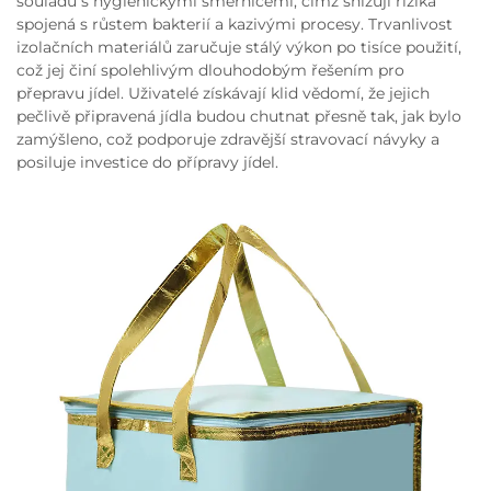
souladu s hygienickými směrnicemi, čímž snižují rizika
spojená s růstem bakterií a kazivými procesy. Trvanlivost
izolačních materiálů zaručuje stálý výkon po tisíce použití,
což jej činí spolehlivým dlouhodobým řešením pro
přepravu jídel. Uživatelé získávají klid vědomí, že jejich
pečlivě připravená jídla budou chutnat přesně tak, jak bylo
zamýšleno, což podporuje zdravější stravovací návyky a
posiluje investice do přípravy jídel.