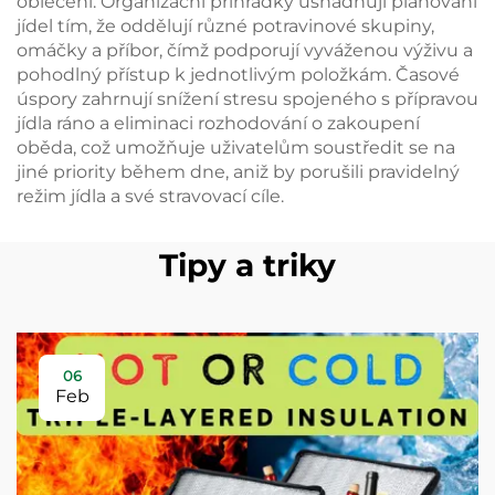
oblečení. Organizační přihrádky usnadňují plánování
jídel tím, že oddělují různé potravinové skupiny,
omáčky a příbor, čímž podporují vyváženou výživu a
pohodlný přístup k jednotlivým položkám. Časové
úspory zahrnují snížení stresu spojeného s přípravou
jídla ráno a eliminaci rozhodování o zakoupení
oběda, což umožňuje uživatelům soustředit se na
jiné priority během dne, aniž by porušili pravidelný
režim jídla a své stravovací cíle.
Tipy a triky
06
Feb