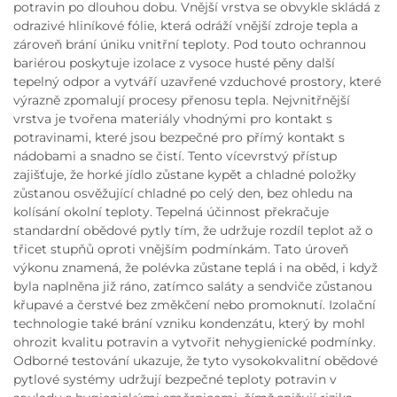
potravin po dlouhou dobu. Vnější vrstva se obvykle skládá z
odrazivé hliníkové fólie, která odráží vnější zdroje tepla a
zároveň brání úniku vnitřní teploty. Pod touto ochrannou
bariérou poskytuje izolace z vysoce husté pěny další
tepelný odpor a vytváří uzavřené vzduchové prostory, které
výrazně zpomalují procesy přenosu tepla. Nejvnitřnější
vrstva je tvořena materiály vhodnými pro kontakt s
potravinami, které jsou bezpečné pro přímý kontakt s
nádobami a snadno se čistí. Tento vícevrstvý přístup
zajišťuje, že horké jídlo zůstane kypět a chladné položky
zůstanou osvěžující chladné po celý den, bez ohledu na
kolísání okolní teploty. Tepelná účinnost překračuje
standardní obědové pytly tím, že udržuje rozdíl teplot až o
třicet stupňů oproti vnějším podmínkám. Tato úroveň
výkonu znamená, že polévka zůstane teplá i na oběd, i když
byla naplněna již ráno, zatímco saláty a sendviče zůstanou
křupavé a čerstvé bez změkčení nebo promoknutí. Izolační
technologie také brání vzniku kondenzátu, který by mohl
ohrozit kvalitu potravin a vytvořit nehygienické podmínky.
Odborné testování ukazuje, že tyto vysokokvalitní obědové
pytlové systémy udržují bezpečné teploty potravin v