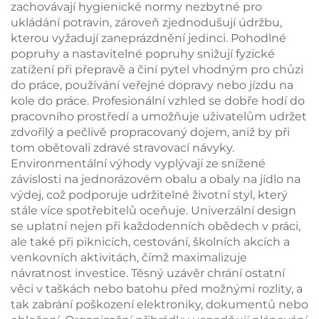
zachovávají hygienické normy nezbytné pro
ukládání potravin, zároveň zjednodušují údržbu,
kterou vyžadují zaneprázdnění jedinci. Pohodlné
popruhy a nastavitelné popruhy snižují fyzické
zatížení při přepravě a činí pytel vhodným pro chůzi
do práce, používání veřejné dopravy nebo jízdu na
kole do práce. Profesionální vzhled se dobře hodí do
pracovního prostředí a umožňuje uživatelům udržet
zdvořilý a pečlivě propracovaný dojem, aniž by při
tom obětovali zdravé stravovací návyky.
Environmentální výhody vyplývají ze snížené
závislosti na jednorázovém obalu a obaly na jídlo na
výdej, což podporuje udržitelné životní styl, který
stále více spotřebitelů oceňuje. Univerzální design
se uplatní nejen při každodenních obědech v práci,
ale také při piknicích, cestování, školních akcích a
venkovních aktivitách, čímž maximalizuje
návratnost investice. Těsný uzávěr chrání ostatní
věci v taškách nebo batohu před možnými rozlity, a
tak zabrání poškození elektroniky, dokumentů nebo