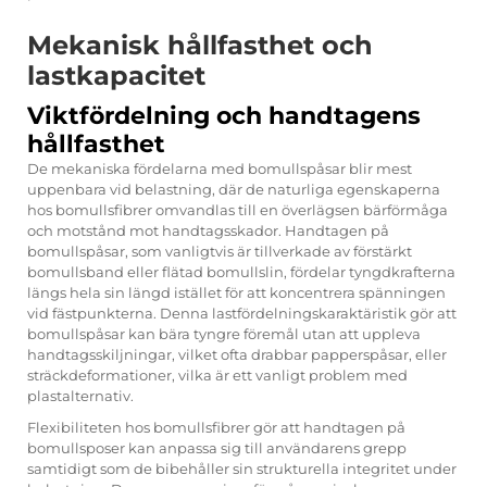
Mekanisk hållfasthet och
lastkapacitet
Viktfördelning och handtagens
hållfasthet
De mekaniska fördelarna med bomullspåsar blir mest
uppenbara vid belastning, där de naturliga egenskaperna
hos bomullsfibrer omvandlas till en överlägsen bärförmåga
och motstånd mot handtagsskador. Handtagen på
bomullspåsar, som vanligtvis är tillverkade av förstärkt
bomullsband eller flätad bomullslin, fördelar tyngdkrafterna
längs hela sin längd istället för att koncentrera spänningen
vid fästpunkterna. Denna lastfördelningskaraktäristik gör att
bomullspåsar kan bära tyngre föremål utan att uppleva
handtagsskiljningar, vilket ofta drabbar papperspåsar, eller
sträckdeformationer, vilka är ett vanligt problem med
plastalternativ.
Flexibiliteten hos bomullsfibrer gör att handtagen på
bomullsposer kan anpassa sig till användarens grepp
samtidigt som de bibehåller sin strukturella integritet under