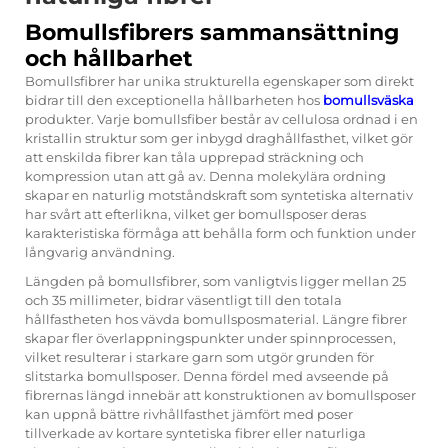
Bomullsfibrers sammansättning
och hållbarhet
Bomullsfibrer har unika strukturella egenskaper som direkt
bidrar till den exceptionella hållbarheten hos
bomullsväska
produkter. Varje bomullsfiber består av cellulosa ordnad i en
kristallin struktur som ger inbygd draghållfasthet, vilket gör
att enskilda fibrer kan tåla upprepad sträckning och
kompression utan att gå av. Denna molekylära ordning
skapar en naturlig motståndskraft som syntetiska alternativ
har svårt att efterlikna, vilket ger bomullsposer deras
karakteristiska förmåga att behålla form och funktion under
långvarig användning.
Längden på bomullsfibrer, som vanligtvis ligger mellan 25
och 35 millimeter, bidrar väsentligt till den totala
hållfastheten hos vävda bomullsposmaterial. Längre fibrer
skapar fler överlappningspunkter under spinnprocessen,
vilket resulterar i starkare garn som utgör grunden för
slitstarka bomullsposer. Denna fördel med avseende på
fibrernas längd innebär att konstruktionen av bomullsposer
kan uppnå bättre rivhållfasthet jämfört med poser
tillverkade av kortare syntetiska fibrer eller naturliga