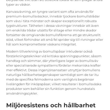
typer av väskor.
Kanvasvävning, en tyngre variant som ofta används för
premium-bomullsväsckor, innebär tjockare bomullstrådar
som vävs i täta mönster och skapar exceptionellt robusta
tygstrukturer. Tätheten i dessa vävningar innebär att även
om enskilda trådar utsätts för slitage eller mindre skador
fortsätter de omgivande bomullsfibrerna att ge strukturellt
stöd, vilket förhindrar att små fel sprider sig till rivningar eller
hål som komprometterar väskans integritet.
Modern tillverkning av bomullspåsar inkluderar också
förstärkningstekniker vid kritiska spänningspunkter, såsom
handtag och sömmar, där ytterligare lager av bomullsväv
eller specialiserade sympatterns fördelar mekaniska krafter
mer effektivt. Dessa ingenjörsansatser utnyttjar bomullens
naturliga hållbarhetsegenskaper samtidigt som de tar itu
med de specifika felmoderna som vanligtvis begränsar
livslängden för inköpspåsar, vilket resulterar i
bomullsväska
produkter som behåller sin funktion genom hundratals
användningscykler.
Miljöresistens och hållbarhet