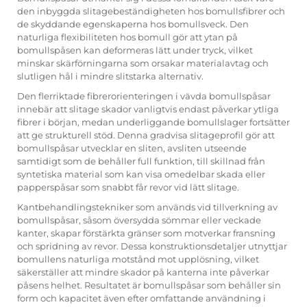
den inbyggda slitagebeständigheten hos bomullsfibrer och
de skyddande egenskaperna hos bomullsveck. Den
naturliga flexibiliteten hos bomull gör att ytan på
bomullspåsen kan deformeras lätt under tryck, vilket
minskar skärförningarna som orsakar materialavtag och
slutligen hål i mindre slitstarka alternativ.
Den flerriktade fibrerorienteringen i vävda bomullspåsar
innebär att slitage skador vanligtvis endast påverkar ytliga
fibrer i början, medan underliggande bomullslager fortsätter
att ge strukturell stöd. Denna gradvisa slitageprofil gör att
bomullspåsar utvecklar en sliten, avsliten utseende
samtidigt som de behåller full funktion, till skillnad från
syntetiska material som kan visa omedelbar skada eller
papperspåsar som snabbt får revor vid lätt slitage.
Kantbehandlingstekniker som används vid tillverkning av
bomullspåsar, såsom översydda sömmar eller veckade
kanter, skapar förstärkta gränser som motverkar fransning
och spridning av revor. Dessa konstruktionsdetaljer utnyttjar
bomullens naturliga motstånd mot upplösning, vilket
säkerställer att mindre skador på kanterna inte påverkar
påsens helhet. Resultatet är bomullspåsar som behåller sin
form och kapacitet även efter omfattande användning i