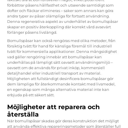
förbättrar påsens hållfasthet och utseende samtidigt som
dofter och fläckar elimineras – saker som annars kan göra
andra typer av påsar olämpliga för fortsatt användning.
Denna regenerativa aspekt av underhållet av bomullspåsar
skapar en positiv återkoppling där korrekt vård avsevärt
förlänger påsens livslängd.
Bomullspåsar kan också rengöras med olika metoder, från
försiktig tvätt för hand för känsliga föremål till industriell
tvätt för kommersiella applikationer. Denna mångsidighet
vad gäller rengöring innebär att bomullspåsar kan
underhållas på lämpligt sätt oavsett användningsmiljö –
oavsett om de används för privat inköp, kommersiell
detaljhandel eller industriell transport av material.
Möjligheten att fullständigt desinficera bomullspåsar gör
dem lämpliga för återkommande kontakt med livsmedel,
en egenskap som många alternativa material inte kan
erbjuda på ett säkert sätt.
Möjligheter att reparera och
återställa
När bomullspåsar skadas gör deras konstruktion det möjligt
att använda effektiva repareringsmetoder som återställer full