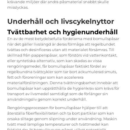
krävande miljöer där andra påsmaterial snabbt skulle
misslyckas.
Underhåll och livscykelnyttor
Tvättbarhet och hygienunderhåll
En av de mest betydelsefulla fördelarna med bomullspåsar
när det gäller livslängd är deras förmåga att regelbundet
tvättas och desinficeras utan att materialet försämras. Till
skillnad från papperspåsar, som förstörs vid vattenkontakt,
eller syntetiska alternativ, som kan skadas av vissa
rengöringsmedel, får bomullspåsar faktiskt fördel av
regelbundna tvättcykler som tar bort ackumulerad smuts,
fett och föroreningar som kan accelerera
materialförslitningen. Denna tvättningsbarhet innebär att
bomullspåsar kan upprätthålla de hygienkrav som krävs för
transport av livsmedel samtidigt som de förlänger sin
användningsliv genom korrekt underhåll.
Rengöringsprocessen för bomullspåsar hjälper till att
återställa fiberflexibiliteten och ta bort partiklar som kan
orsaka slitage genom slipning under användning. Maskin
tvätt med lämpliga temperaturer och tvättmedel kan
faktiskt dra åt bomullsveven något, vilket potentiellt