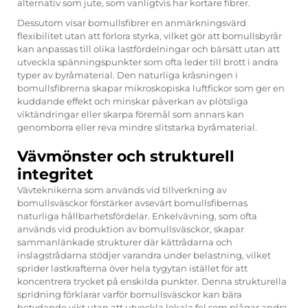
alternativ som jute, som vanligtvis har kortare fibrer.
Dessutom visar bomullsfibrer en anmärkningsvärd
flexibilitet utan att förlora styrka, vilket gör att bomullsbyrår
kan anpassas till olika lastfördelningar och bärsätt utan att
utveckla spänningspunkter som ofta leder till brott i andra
typer av byråmaterial. Den naturliga kråsningen i
bomullsfibrerna skapar mikroskopiska luftfickor som ger en
kuddande effekt och minskar påverkan av plötsliga
viktändringar eller skarpa föremål som annars kan
genomborra eller reva mindre slitstarka byråmaterial.
Vävmönster och strukturell
integritet
Vävteknikerna som används vid tillverkning av
bomullsväsckor förstärker avsevärt bomullsfibernas
naturliga hållbarhetsfördelar. Enkelvävning, som ofta
används vid produktion av bomullsväsckor, skapar
sammanlänkade strukturer där kättrådarna och
inslagstrådarna stödjer varandra under belastning, vilket
sprider lastkrafterna över hela tygytan istället för att
koncentrera trycket på enskilda punkter. Denna strukturella
spridning förklarar varför bomullsväsckor kan bära
betydande vikt utan att utveckla lokala fel som plågar andra