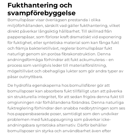
Fukthantering och
svampförebyggelse
Bomullspåsar visar överlägsen prestanda i olika
miljöförhållanden, särskilt vad gäller fukthantering, vilket
direkt påverkar långsiktig hållbarhet. Till skillnad från
papperspåsar, som förlorar kraft dramatiskt vid exponering
för fuktighet, eller syntetiska material som kan fånga fukt
och främja bakterietillväxt, reglerar bomullspåsar fukt
naturligt genom sin porösa fibrakonstruktion. Denna
andningsförmåga förhindrar att fukt ackumuleras – en
process som vanligtvis leder till materialförslitning,
mögeltillväxt och obehagliga lukter som gör andra typer av
påsar outnyttbara.
De hydrofila egenskaperna hos bomullsfibrer gör att
bomullsposer kan absorbera fukt tillfälligt utan att påverka
sin strukturella integritet, för att sedan frigöra denna fukt till
omgivningen när förhållandena förändras. Denna naturliga
fuktreglering förhindrar den snabba nedbrytningen som ses
hos pappersbaserade poser, samtidigt som den undviker
problemen med fuktuppsugning som påverkar icke-
andningsbara syntetiska alternativ. Därför behåller
bomullsposer sin styrka och användbarhet även efter