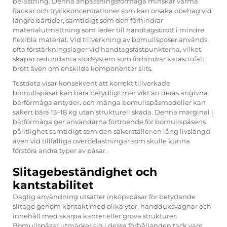
belastning. Denna anpassningsförmåga minskar varma
fläckar och tryckkoncentrationer som kan orsaka obehag vid
längre bärtider, samtidigt som den förhindrar
materialutmattning som leder till handtagsbrott i mindre
flexibla material. Vid tillverkning av bomullsposer används
ofta förstärkningslager vid handtagsfästpunkterna, vilket
skapar redundanta stödsystem som förhindrar katastrofalt
brott även om enskilda komponenter slits.
Testdata visar konsekvent att korrekt tillverkade
bomullspåsar kan bära betydligt mer vikt än deras angivna
bärförmåga antyder, och många bomullspåsmodeller kan
säkert bära 13–18 kg utan strukturell skada. Denna marginal i
bärförmåga ger användarna förtroende för bomullspåsens
pålitlighet samtidigt som den säkerställer en lång livslängd
även vid tillfälliga överbelastningar som skulle kunna
förstöra andra typer av påsar.
Slitagebeständighet och
kantstabilitet
Daglig användning utsätter inköpspåsar för betydande
slitage genom kontakt med olika ytor, handduksvagnar och
innehåll med skarpa kanter eller grova strukturer.
Bomullspåsar utmärker sig i dessa förhållanden tack vare