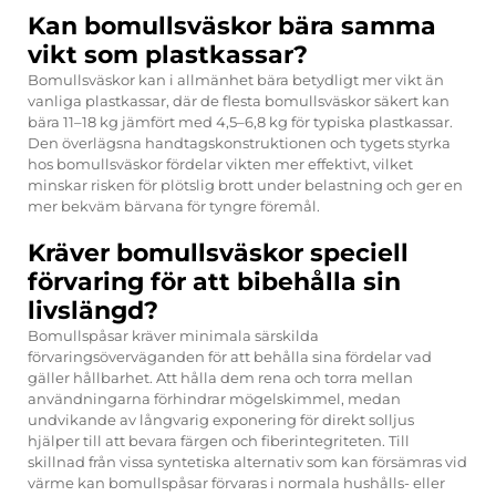
Kan bomullsväskor bära samma
vikt som plastkassar?
Bomullsväskor kan i allmänhet bära betydligt mer vikt än
vanliga plastkassar, där de flesta bomullsväskor säkert kan
bära 11–18 kg jämfört med 4,5–6,8 kg för typiska plastkassar.
Den överlägsna handtagskonstruktionen och tygets styrka
hos bomullsväskor fördelar vikten mer effektivt, vilket
minskar risken för plötslig brott under belastning och ger en
mer bekväm bärvana för tyngre föremål.
Kräver bomullsväskor speciell
förvaring för att bibehålla sin
livslängd?
Bomullspåsar kräver minimala särskilda
förvaringsöverväganden för att behålla sina fördelar vad
gäller hållbarhet. Att hålla dem rena och torra mellan
användningarna förhindrar mögelskimmel, medan
undvikande av långvarig exponering för direkt solljus
hjälper till att bevara färgen och fiberintegriteten. Till
skillnad från vissa syntetiska alternativ som kan försämras vid
värme kan bomullspåsar förvaras i normala hushålls- eller