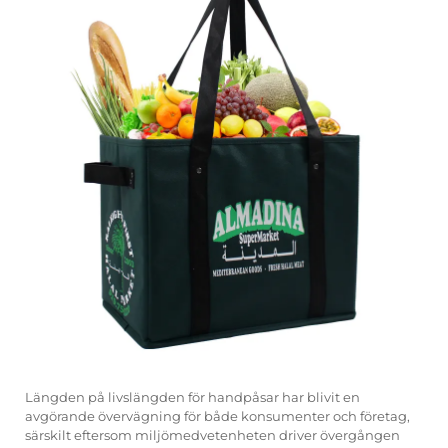
Längden på livslängden för handpåsar har blivit en
avgörande övervägning för både konsumenter och företag,
särskilt eftersom miljömedvetenheten driver övergången