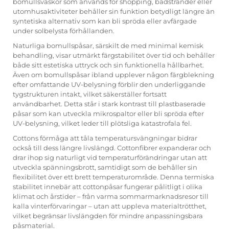
bomullsväskor som används för shopping, badstränder eller
utomhusaktiviteter behåller sin funktion betydligt längre än
syntetiska alternativ som kan bli spröda eller avfärgade
under solbelysta förhållanden.
Naturliga bomullspåsar, särskilt de med minimal kemisk
behandling, visar utmärkt färgstabilitet över tid och behåller
både sitt estetiska uttryck och sin funktionella hållbarhet.
Även om bomullspåsar ibland upplever någon färgblekning
efter omfattande UV-belysning förblir den underliggande
tygstrukturen intakt, vilket säkerställer fortsatt
användbarhet. Detta står i stark kontrast till plastbaserade
påsar som kan utveckla mikrospaltor eller bli spröda efter
UV-belysning, vilket leder till plötsliga katastrofala fel.
Cottons förmåga att tåla temperatursvängningar bidrar
också till dess längre livslängd. Cottonfibrer expanderar och
drar ihop sig naturligt vid temperaturförändringar utan att
utveckla spänningsbrott, samtidigt som de behåller sin
flexibilitet över ett brett temperaturområde. Denna termiska
stabilitet innebär att cottonpåsar fungerar pålitligt i olika
klimat och årstider – från varma sommarmarknadsresor till
kalla vinterförvaringar – utan att uppleva materialtrötthet,
vilket begränsar livslängden för mindre anpassningsbara
påsmaterial.