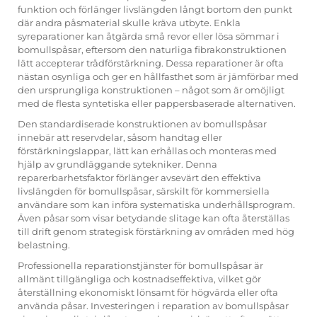
funktion och förlänger livslängden långt bortom den punkt
där andra påsmaterial skulle kräva utbyte. Enkla
syreparationer kan åtgärda små revor eller lösa sömmar i
bomullspåsar, eftersom den naturliga fibrakonstruktionen
lätt accepterar trådförstärkning. Dessa reparationer är ofta
nästan osynliga och ger en hållfasthet som är jämförbar med
den ursprungliga konstruktionen – något som är omöjligt
med de flesta syntetiska eller pappersbaserade alternativen.
Den standardiserade konstruktionen av bomullspåsar
innebär att reservdelar, såsom handtag eller
förstärkningslappar, lätt kan erhållas och monteras med
hjälp av grundläggande sytekniker. Denna
reparerbarhetsfaktor förlänger avsevärt den effektiva
livslängden för bomullspåsar, särskilt för kommersiella
användare som kan införa systematiska underhållsprogram.
Även påsar som visar betydande slitage kan ofta återställas
till drift genom strategisk förstärkning av områden med hög
belastning.
Professionella reparationstjänster för bomullspåsar är
allmänt tillgängliga och kostnadseffektiva, vilket gör
återställning ekonomiskt lönsamt för högvärda eller ofta
använda påsar. Investeringen i reparation av bomullspåsar