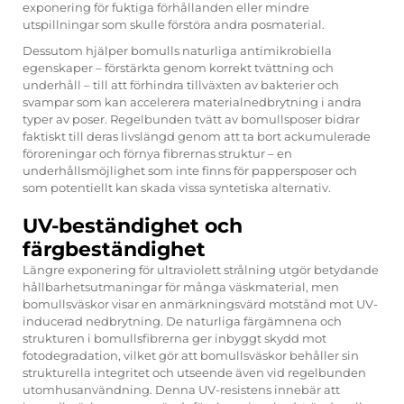
exponering för fuktiga förhållanden eller mindre
utspillningar som skulle förstöra andra posmaterial.
Dessutom hjälper bomulls naturliga antimikrobiella
egenskaper – förstärkta genom korrekt tvättning och
underhåll – till att förhindra tillväxten av bakterier och
svampar som kan accelerera materialnedbrytning i andra
typer av poser. Regelbunden tvätt av bomullsposer bidrar
faktiskt till deras livslängd genom att ta bort ackumulerade
föroreningar och förnya fibrernas struktur – en
underhållsmöjlighet som inte finns för pappersposer och
som potentiellt kan skada vissa syntetiska alternativ.
UV-beständighet och
färgbeständighet
Längre exponering för ultraviolett strålning utgör betydande
hållbarhetsutmaningar för många väskmaterial, men
bomullsväskor visar en anmärkningsvärd motstånd mot UV-
inducerad nedbrytning. De naturliga färgämnena och
strukturen i bomullsfibrerna ger inbyggt skydd mot
fotodegradation, vilket gör att bomullsväskor behåller sin
strukturella integritet och utseende även vid regelbunden
utomhusanvändning. Denna UV-resistens innebär att