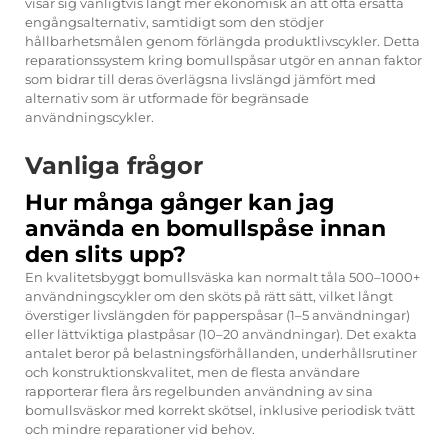
visar sig vanligtvis långt mer ekonomisk än att ofta ersätta
engångsalternativ, samtidigt som den stödjer
hållbarhetsmålen genom förlängda produktlivscykler. Detta
reparationssystem kring bomullspåsar utgör en annan faktor
som bidrar till deras överlägsna livslängd jämfört med
alternativ som är utformade för begränsade
användningscykler.
Vanliga frågor
Hur många gånger kan jag
använda en bomullspåse innan
den slits upp?
En kvalitetsbyggt bomullsväska kan normalt tåla 500–1000+
användningscykler om den sköts på rätt sätt, vilket långt
överstiger livslängden för papperspåsar (1–5 användningar)
eller lättviktiga plastpåsar (10–20 användningar). Det exakta
antalet beror på belastningsförhållanden, underhållsrutiner
och konstruktionskvalitet, men de flesta användare
rapporterar flera års regelbunden användning av sina
bomullsväskor med korrekt skötsel, inklusive periodisk tvätt
och mindre reparationer vid behov.