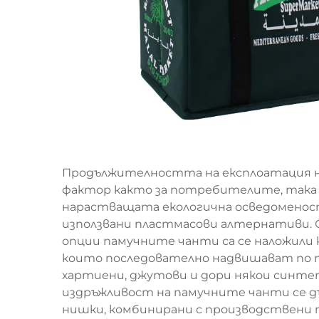
Продължителността на експлоатация н
фактор както за потребителите, така и
нарастващата екологична осведоменост
използвани пластмасови алтернативи. 
опции памучните чанти са се наложили
които последователно надвишават по 
хартиени, джутови и дори някои синт
издръжливост на памучните чанти се д
нишки, комбинирани с производствени 