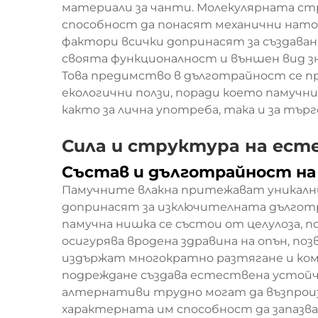
материали за чанти. Молекулярната ст
способност да понасят механични нат
фактори всички допринасят за създаван
своята функционалност и външен вид 
Това предимство в дълготрайност се п
екологични ползи, поради което памуч
както за лична употреба, така и за тър
Сила и структура на ест
Състав и дълготрайност на
Памучните влакна притежават уникалн
допринасят за изключителната дългот
памучна нишка се състои от целулоза, 
осигурява вродена здравина на опън, по
издържат многократно разтягане и компр
подреждане създава естествена усто
алтернативи трудно могат да възпрои
характерната им способност да запазв