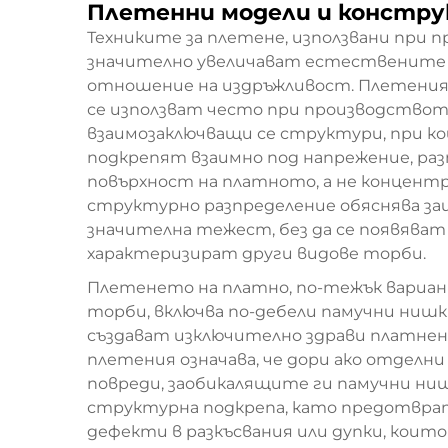
Плетенни модели и констр
Техниките за плетене, използвани при 
значително увеличават естествените
отношение на издръжливост. Плетеният
се използват често при производствот
взаимозаключващи се структури, при к
подкрепят взаимно под напрежение, ра
повърхност на платното, а не концентр
структурно разпределение обяснява з
значителна тежест, без да се появяват
характеризират други видове торби.
Плетенето на платно, по-тежък вариант
торби, включва по-дебели памучни нишк
създават изключително здрави платне
плетения означава, че дори ако отделн
повреди, заобикалящите ги памучни ни
структурна подкрепа, като предотвра
дефекти в разкъсвания или дупки, кои