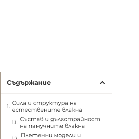
Съдържание
Сила и структура на
естествените влакна
Състав и дълготрайност
на памучните влакна
Плетенни модели и