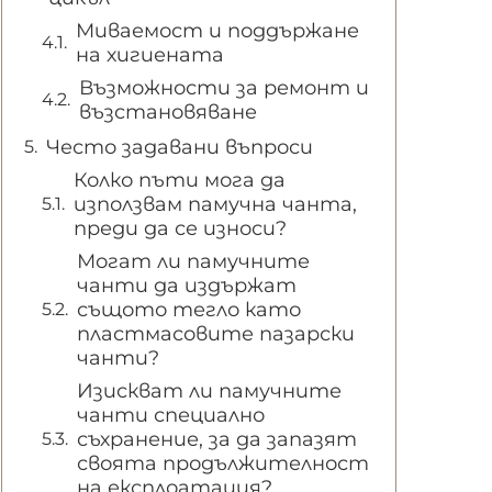
Миваемост и поддържане
на хигиената
Възможности за ремонт и
възстановяване
Често задавани въпроси
Колко пъти мога да
използвам памучна чанта,
преди да се износи?
Могат ли памучните
чанти да издържат
същото тегло като
пластмасовите пазарски
чанти?
Изискват ли памучните
чанти специално
съхранение, за да запазят
своята продължителност
на експлоатация?