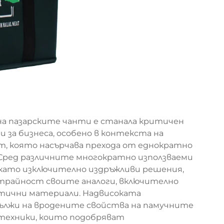
а пазарските чанти е станала критичен
 за бизнеса, особено в контекста на
, която насърчава прехода от еднократно
Сред различните многократно използваеми
 като изключително издръжливи решения,
трайност своите аналоги, включително
етични материали. Надвисоката
ължи на вродените свойства на памучните
техники, които подобряват