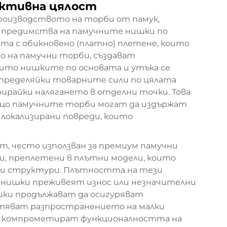
уктивна цялост
производството на торби от памук,
 предимства на памучните нишки по
а с обикновено (платно) плетене, които
о на памучни торби, създават
оито нишките по основата и утъка се
зпределяйки товарните сили по цялата
ирайки налягането в отделни точки. Това
ащо памучните торби могат да издържат
 локализирани повреди, които
, често използван за премиум памучни
и, преплетени в плътни модели, които
ни структури. Плътността на тези
и нишки преживеят износ или незначителни
шки продължават да осигуряват
тяват разпространението на малки
то компрометират функционалността на