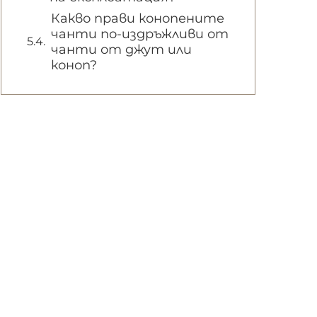
Какво прави конопените
чанти по-издръжливи от
чанти от джут или
коноп?