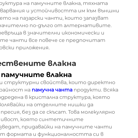
руктура на памучните влакна, тяхната
оварвания и устойчивостта им към външни
ето на пазарски чанти, които запазват
значително по-дълго от алтернативите.
ревръща в значителни икономически и
ните чанти все повече се предпочитат
говски приложения.
ествените влакна
 памучните влакна
и структурни свойства, които директно
райност на
памучна чанта
продукти. Всяка
подредена в кристална структура, която
зволявайки на отделните нишки да
есия, без да се скъсат. Това молекулярно
йчивост, която синтетичните
зведат, придавайки на памучните чанти
ат формата и функционалността си в