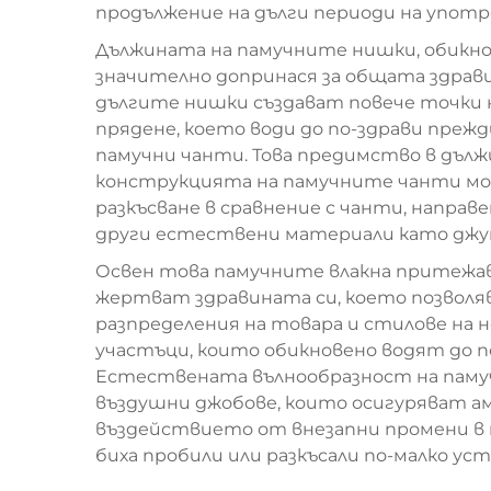
продължение на дълги периоди на употр
Дължината на памучните нишки, обикнове
значително допринася за общата здрави
дългите нишки създават повече точки н
прядене, което води до по-здрави преж
памучни чанти. Това предимство в дълж
конструкцията на памучните чанти мож
разкъсване в сравнение с чанти, напра
други естествени материали като джут
Освен това памучните влакна притежав
жертват здравината си, което позволя
разпределения на товара и стилове на н
участъци, които обикновено водят до п
Естествената вълнообразност на памуч
въздушни джобове, които осигуряват 
въздействието от внезапни промени в
биха пробили или разкъсали по-малко ус