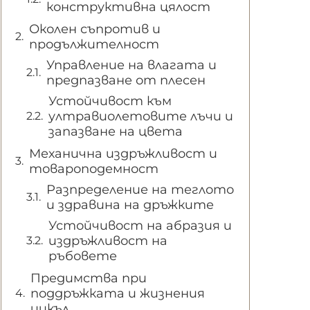
конструктивна цялост
Околен съпротив и
продължителност
Управление на влагата и
предпазване от плесен
Устойчивост към
ултравиолетовите лъчи и
запазване на цвета
Механична издръжливост и
товароподемност
Разпределение на теглото
и здравина на дръжките
Устойчивост на абразия и
издръжливост на
ръбовете
Предимства при
поддръжката и жизнения
цикъл