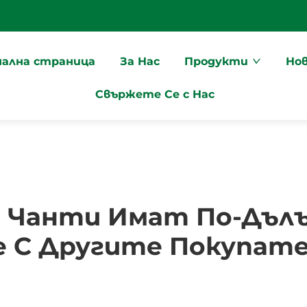
чална страница
За Нас
Продукти
Но
Свържете Се с Нас
 Чанти Имат По-Дълъг
е С Другите Покупат