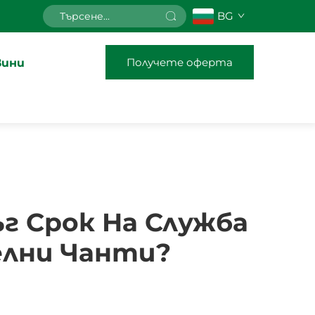
BG
Получете оферта
вини
 Срок На Служба
елни Чанти?