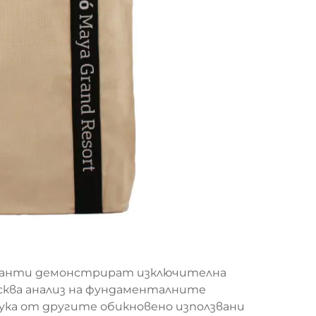
 чанти демонстрират изключителна
сква анализ на фундаменталните
ка от другите обикновено използвани