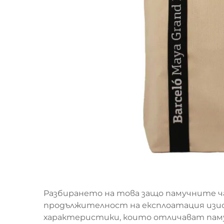
Разбирането на това защо памучните
продължителност на експлоатация изи
характеристики, които отличават паму