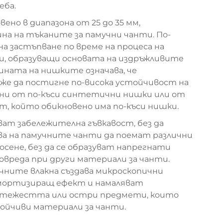
еба.
но в диапазона от 25 до 35 мм,
на на тъканите за памучни чанти. По-
а застъпване по време на процеса на
ди, образуващи основата на издръжливите
ината на нишките означава, че
е да постигне по-висока устойчивост на
вени от по-къси синтетични нишки или от
, който обикновено има по-къси нишки.
ат забележителна гъвкавост, без да
ва на памучните чанти да поемат различни
осене, без да се образуват напрегнати
овреда при други материали за чанти.
ните влакна създава микроскопични
амортизиращ ефект и намаляват
 тежестта или остри предмети, които
тойчиви материали за чанти.