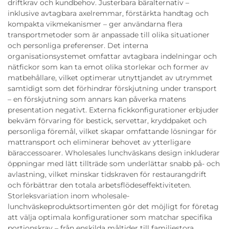
driftkrav och kundbehov. Justerbara bäralternativ –
inklusive avtagbara axelremmar, förstärkta handtag och
kompakta vikmekanismer – ger användarna flera
transportmetoder som är anpassade till olika situationer
och personliga preferenser. Det interna
organisationsystemet omfattar avtagbara indelningar och
nätfickor som kan ta emot olika storlekar och former av
matbehållare, vilket optimerar utnyttjandet av utrymmet
samtidigt som det förhindrar förskjutning under transport
– en förskjutning som annars kan påverka matens
presentation negativt. Externa fickkonfigurationer erbjuder
bekväm förvaring för bestick, servettar, kryddpaket och
personliga föremål, vilket skapar omfattande lösningar för
mattransport och eliminerar behovet av ytterligare
bäraccessoarer. Wholesales lunchväskans design inkluderar
öppningar med lätt tillträde som underlättar snabb på- och
avlastning, vilket minskar tidskraven för restaurangdrift
och förbättrar den totala arbetsflödeseffektiviteten.
Storleksvariation inom wholesale-
lunchväskeproduktsortimenten gör det möjligt for företag
att välja optimala konfigurationer som matchar specifika
portionskrav – från enskilda måltider till familjestora