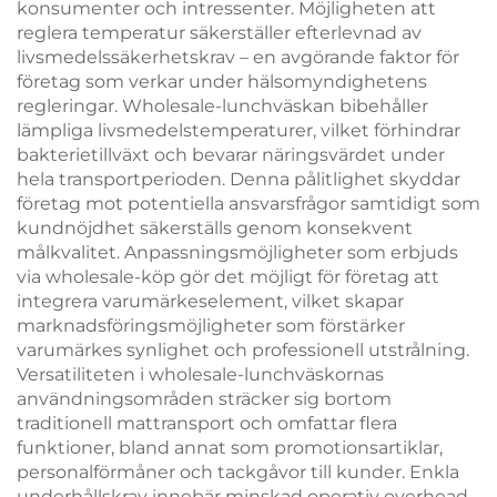
konsumenter och intressenter. Möjligheten att
reglera temperatur säkerställer efterlevnad av
livsmedelssäkerhetskrav – en avgörande faktor för
företag som verkar under hälsomyndighetens
regleringar. Wholesale-lunchväskan bibehåller
lämpliga livsmedelstemperaturer, vilket förhindrar
bakterietillväxt och bevarar näringsvärdet under
hela transportperioden. Denna pålitlighet skyddar
företag mot potentiella ansvarsfrågor samtidigt som
kundnöjdhet säkerställs genom konsekvent
målkvalitet. Anpassningsmöjligheter som erbjuds
via wholesale-köp gör det möjligt för företag att
integrera varumärkeselement, vilket skapar
marknadsföringsmöjligheter som förstärker
varumärkes synlighet och professionell utstrålning.
Versatiliteten i wholesale-lunchväskornas
användningsområden sträcker sig bortom
traditionell mattransport och omfattar flera
funktioner, bland annat som promotionsartiklar,
personalförmåner och tackgåvor till kunder. Enkla
underhållskrav innebär minskad operativ overhead,