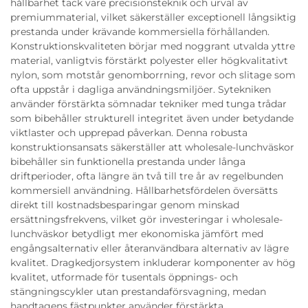
hållbarhet tack vare precisionsteknik och urval av
premiummaterial, vilket säkerställer exceptionell långsiktig
prestanda under krävande kommersiella förhållanden.
Konstruktionskvaliteten börjar med noggrant utvalda yttre
material, vanligtvis förstärkt polyester eller högkvalitativt
nylon, som motstår genomborrning, revor och slitage som
ofta uppstår i dagliga användningsmiljöer. Sytekniken
använder förstärkta sömnadar tekniker med tunga trådar
som bibehåller strukturell integritet även under betydande
viktlaster och upprepad påverkan. Denna robusta
konstruktionsansats säkerställer att wholesale-lunchväskor
bibehåller sin funktionella prestanda under långa
driftperioder, ofta längre än två till tre år av regelbunden
kommersiell användning. Hållbarhetsfördelen översätts
direkt till kostnadsbesparingar genom minskad
ersättningsfrekvens, vilket gör investeringar i wholesale-
lunchväskor betydligt mer ekonomiska jämfört med
engångsalternativ eller återanvändbara alternativ av lägre
kvalitet. Dragkedjorsystem inkluderar komponenter av hög
kvalitet, utformade för tusentals öppnings- och
stängningscykler utan prestandaförsvagning, medan
handtagens fästpunkter använder förstärkta