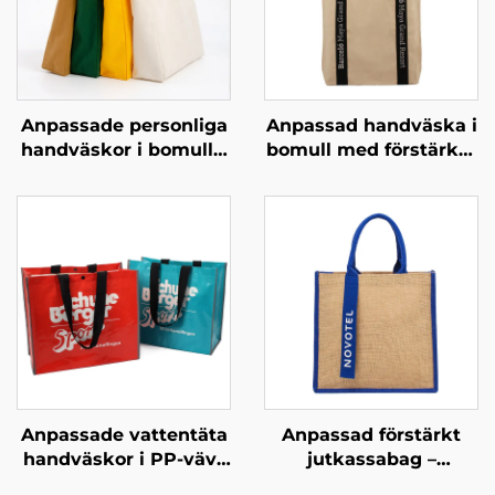
Anpassade personliga
Anpassad handväska i
handväskor i bomull –
bomull med förstärkta
höj ditt varumärke
handtag – slitstark
med anpassad
bärväska med hög
merchandising
bärförmåga för daglig
användning
Anpassade vattentäta
Anpassad förstärkt
handväskor i PP-vävt
jutkassabag –
material – stilfulla
Färgblockerat design