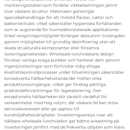
monteringsställen som fördelar viktbelastningen jämnt
över väskans struktur. Materialen genomgår
specialbehandlingar för att motstå fläckar, luktor och
bakterietillväxt, vilket säkerställer hygieniska förhållanden
som är avgörande för livsmedelsrelaterade applikationer.
Enkel rengöringsmöjlighet förlänger dessutom livslängden
genom möjligheten till grundlig desinficering utan att
skada strukturella komponenter eller försämra
isoleringsprestandan. Wholesale-lunchväskans design
förutser vanliga svaga punkter och hanterar dem genom
ingenjörslösningar som förhindrar tidig slitage.
Kvalitetskontrollprocesser under tillverkningen säkerställer
konsekventa hållbarhetsstandarder mellan olika
produktionsomgångar, vilket ger företag pålitliga
prestandaförväntningar för lagerplanering. Den
exceptionella hållbarheten blir särskilt värdefull för
verksamheter med hög volym, där väskans fel kan störa
serviceleveransen eller ge upphov till
kundnöjdhetssvårigheter. Investeringsanalys visar att
hållbara wholesale-lunchväskor ger bättre avkastning på
investeringen jämfört med de frekventa utbyten som krävs