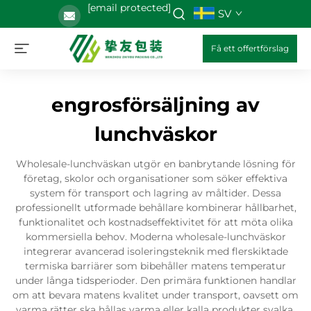
[email protected]
SV
Få ett offertförslag
engrosförsäljning av
lunchväskor
Wholesale-lunchväskan utgör en banbrytande lösning för
företag, skolor och organisationer som söker effektiva
system för transport och lagring av måltider. Dessa
professionellt utformade behållare kombinerar hållbarhet,
funktionalitet och kostnadseffektivitet för att möta olika
kommersiella behov. Moderna wholesale-lunchväskor
integrerar avancerad isoleringsteknik med flerskiktade
termiska barriärer som bibehåller matens temperatur
under långa tidsperioder. Den primära funktionen handlar
om att bevara matens kvalitet under transport, oavsett om
varma rätter ska hållas varma eller kalla produkter svalka.