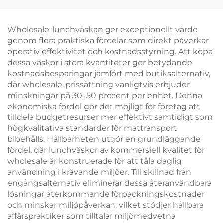
ekologiskt
och remhandtag för
ansvarsfulla märkta
ökad
bärväskor för
varumärkessynlighet
Wholesale-lunchväskan ger exceptionellt värde
modebutiker
genom flera praktiska fördelar som direkt påverkar
operativ effektivitet och kostnadsstyrning. Att köpa
dessa väskor i stora kvantiteter ger betydande
kostnadsbesparingar jämfört med butiksalternativ,
där wholesale-prissättning vanligtvis erbjuder
minskningar på 30–50 procent per enhet. Denna
ekonomiska fördel gör det möjligt for företag att
tilldela budgetresurser mer effektivt samtidigt som
högkvalitativa standarder för mattransport
bibehålls. Hållbarheten utgör en grundläggande
fördel, där lunchväskor av kommersiell kvalitet för
wholesale är konstruerade för att tåla daglig
användning i krävande miljöer. Till skillnad från
engångsalternativ eliminerar dessa återanvändbara
lösningar återkommande förpackningskostnader
och minskar miljöpåverkan, vilket stödjer hållbara
affärspraktiker som tilltalar miljömedvetna