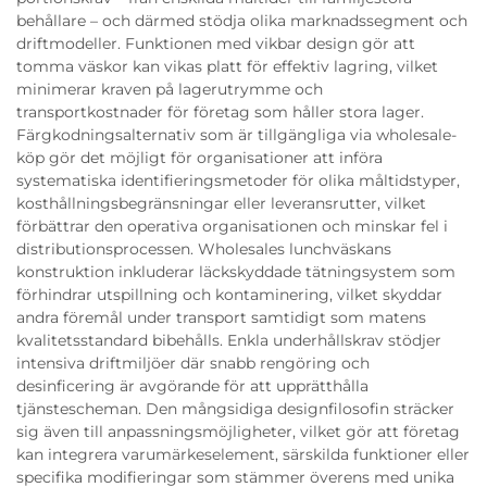
behållare – och därmed stödja olika marknadssegment och
driftmodeller. Funktionen med vikbar design gör att
tomma väskor kan vikas platt för effektiv lagring, vilket
minimerar kraven på lagerutrymme och
transportkostnader för företag som håller stora lager.
Färgkodningsalternativ som är tillgängliga via wholesale-
köp gör det möjligt för organisationer att införa
systematiska identifieringsmetoder för olika måltidstyper,
kosthållningsbegränsningar eller leveransrutter, vilket
förbättrar den operativa organisationen och minskar fel i
distributionsprocessen. Wholesales lunchväskans
konstruktion inkluderar läckskyddade tätningsystem som
förhindrar utspillning och kontaminering, vilket skyddar
andra föremål under transport samtidigt som matens
kvalitetsstandard bibehålls. Enkla underhållskrav stödjer
intensiva driftmiljöer där snabb rengöring och
desinficering är avgörande för att upprätthålla
tjänstescheman. Den mångsidiga designfilosofin sträcker
sig även till anpassningsmöjligheter, vilket gör att företag
kan integrera varumärkeselement, särskilda funktioner eller
specifika modifieringar som stämmer överens med unika