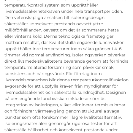
temperaturkontrollsystem som upprätthåller
livsmedelssäkerhetskraven under hela transportperioden.
Den vetenskapliga ansatsen till isoleringsdesign
säkerställer konsekvent prestanda oavsett yttre
miljöförhållanden, oavsett om det är sommarens hetta
eller vinterns köld. Denna teknologiska framsteg ger
mätbara resultat, där kvalitetsfulla engående lunchväskor
upprätthåller inre temperaturer inom säkra gränser i 4–6
timmar vid normal användning. Isoleringsverkan påverkar
direkt livsmedelskvalitetens bevarande genom att förhindra
temperaturrelaterad försämring som påverkar smak,
konsistens och näringsvärde. För företag inom
livsmedelsbranschen blir denna temperaturkontrollfunktion
avgörande för att uppfylla kraven från myndigheter för
livsmedelssäkerhet och säkerställa kundnöjdhet. Designen
på den engående lunchväskan inkluderar sömlös
integration av isoleringen, vilket eliminerar termiska broar
och förhindrar värmeavgång genom strukturella svaga
punkter som ofta förekommer i lägre kvalitetsalternativ.
Isoleringsmaterialen genomgår rigorösa tester för att
säkerställa hållbarhet och konsekvent prestanda under