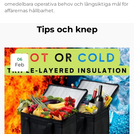
omedelbara operativa behov och långsiktiga mål för
affärernas hållbarhet.
Tips och knep
06
Feb