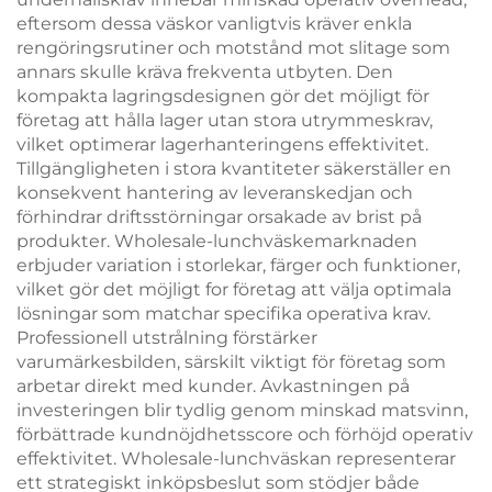
eftersom dessa väskor vanligtvis kräver enkla
rengöringsrutiner och motstånd mot slitage som
annars skulle kräva frekventa utbyten. Den
kompakta lagringsdesignen gör det möjligt för
företag att hålla lager utan stora utrymmeskrav,
vilket optimerar lagerhanteringens effektivitet.
Tillgängligheten i stora kvantiteter säkerställer en
konsekvent hantering av leveranskedjan och
förhindrar driftsstörningar orsakade av brist på
produkter. Wholesale-lunchväskemarknaden
erbjuder variation i storlekar, färger och funktioner,
vilket gör det möjligt for företag att välja optimala
lösningar som matchar specifika operativa krav.
Professionell utstrålning förstärker
varumärkesbilden, särskilt viktigt för företag som
arbetar direkt med kunder. Avkastningen på
investeringen blir tydlig genom minskad matsvinn,
förbättrade kundnöjdhetsscore och förhöjd operativ
effektivitet. Wholesale-lunchväskan representerar
ett strategiskt inköpsbeslut som stödjer både