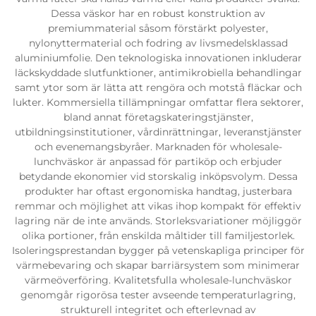
Dessa väskor har en robust konstruktion av
premiummaterial såsom förstärkt polyester,
nylonyttermaterial och fodring av livsmedelsklassad
aluminiumfolie. Den teknologiska innovationen inkluderar
läckskyddade slutfunktioner, antimikrobiella behandlingar
samt ytor som är lätta att rengöra och motstå fläckar och
lukter. Kommersiella tillämpningar omfattar flera sektorer,
bland annat företagskateringstjänster,
utbildningsinstitutioner, vårdinrättningar, leveranstjänster
och evenemangsbyråer. Marknaden för wholesale-
lunchväskor är anpassad för partiköp och erbjuder
betydande ekonomier vid storskalig inköpsvolym. Dessa
produkter har oftast ergonomiska handtag, justerbara
remmar och möjlighet att vikas ihop kompakt för effektiv
lagring när de inte används. Storleksvariationer möjliggör
olika portioner, från enskilda måltider till familjestorlek.
Isoleringsprestandan bygger på vetenskapliga principer för
värmebevaring och skapar barriärsystem som minimerar
värmeöverföring. Kvalitetsfulla wholesale-lunchväskor
genomgår rigorösa tester avseende temperaturlagring,
strukturell integritet och efterlevnad av