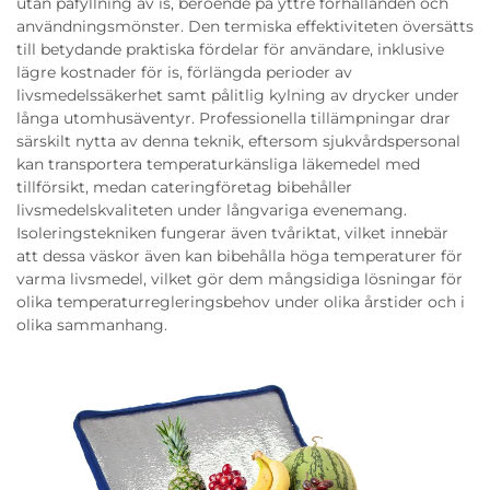
utan påfyllning av is, beroende på yttre förhållanden och
användningsmönster. Den termiska effektiviteten översätts
till betydande praktiska fördelar för användare, inklusive
lägre kostnader för is, förlängda perioder av
livsmedelssäkerhet samt pålitlig kylning av drycker under
långa utomhusäventyr. Professionella tillämpningar drar
särskilt nytta av denna teknik, eftersom sjukvårdspersonal
kan transportera temperaturkänsliga läkemedel med
tillförsikt, medan cateringföretag bibehåller
livsmedelskvaliteten under långvariga evenemang.
Isoleringstekniken fungerar även tvåriktat, vilket innebär
att dessa väskor även kan bibehålla höga temperaturer för
varma livsmedel, vilket gör dem mångsidiga lösningar för
olika temperaturregleringsbehov under olika årstider och i
olika sammanhang.