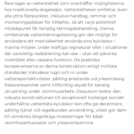
flera lager av vattentäthet som överträffar möjligheterna
hos traditionella dragkedjor. Vattentätheten omfattar även
alla yttre fästpunkter, inklusive handtag, remmar och
monteringsplatser för tillbehör, så att varje potentiell
inträdspunkt får lämplig tätningsbehandling. Denna
omfattande vattentätningslösning gör det möjligt för
användare att med säkerhet använda sina kylväskor i
marina miljöer, under kraftiga regnskurar eller i situationer
där oavsiktlig nedsänkning kan ske – utan att påverka
innehållet eller väskans funktion. De praktiska
konsekvenserna av denna konstruktion enligt militära
standarder inkluderar lugn och ro under
vattensportaktiviteter, pålitlig prestanda vid yrkesmässig
fiskeverksamhet samt tillförlitlig skydd för känslig
utrustning under utomhusarbete. Dessutom bidrar den
robusta konstruktionen till exceptionell livslängd; korrekt
underhållna vattentäta kylväskor kan ofta ge decenniers
pålitlig tjänst vid regelbunden användning, vilket gör dem
till utmärkta långsiktiga investeringar för både
utomhusentusiaster och yrkesverksamma.