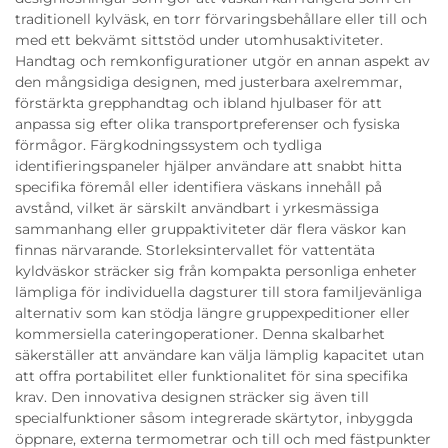
traditionell kylväsk, en torr förvaringsbehållare eller till och
med ett bekvämt sittstöd under utomhusaktiviteter.
Handtag och remkonfigurationer utgör en annan aspekt av
den mångsidiga designen, med justerbara axelremmar,
förstärkta grepphandtag och ibland hjulbaser för att
anpassa sig efter olika transportpreferenser och fysiska
förmågor. Färgkodningssystem och tydliga
identifieringspaneler hjälper användare att snabbt hitta
specifika föremål eller identifiera väskans innehåll på
avstånd, vilket är särskilt användbart i yrkesmässiga
sammanhang eller gruppaktiviteter där flera väskor kan
finnas närvarande. Storleksintervallet för vattentäta
kyldväskor sträcker sig från kompakta personliga enheter
lämpliga för individuella dagsturer till stora familjevänliga
alternativ som kan stödja längre gruppexpeditioner eller
kommersiella cateringoperationer. Denna skalbarhet
säkerställer att användare kan välja lämplig kapacitet utan
att offra portabilitet eller funktionalitet för sina specifika
krav. Den innovativa designen sträcker sig även till
specialfunktioner såsom integrerade skärtytor, inbyggda
öppnare, externa termometrar och till och med fästpunkter