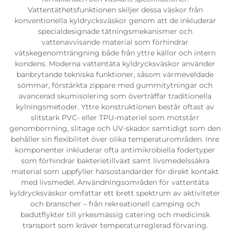
Vattentäthetsfunktionen skiljer dessa väskor från
konventionella kyldrycksväskor genom att de inkluderar
specialdesignade tätningsmekanismer och
vattenavvisande material som förhindrar
vätskegenomträngning både från yttre källor och intern
kondens. Moderna vattentäta kyldrycksväskor använder
banbrytande tekniska funktioner, såsom värmeveldade
sömmar, förstärkta zippare med gummitytningar och
avancerad skumisolering som överträffar traditionella
kylningsmetoder. Yttre konstruktionen består oftast av
slitstark PVC- eller TPU-materiel som motstårr
genomborrning, slitage och UV-skador samtidigt som den
behåller sin flexibilitet över olika temperaturområden. Inre
komponenter inkluderar ofta antimikrobiella fodertyper
som förhindrar bakterietillväxt samt livsmedelssäkra
material som uppfyller hälsostandarder för direkt kontakt
med livsmedel. Användningsområden för vattentäta
kyldrycksväskor omfattar ett brett spektrum av aktiviteter
och branscher – från rekreationell camping och
badutflykter till yrkesmässig catering och medicinsk
transport som kräver temperaturreglerad förvaring.