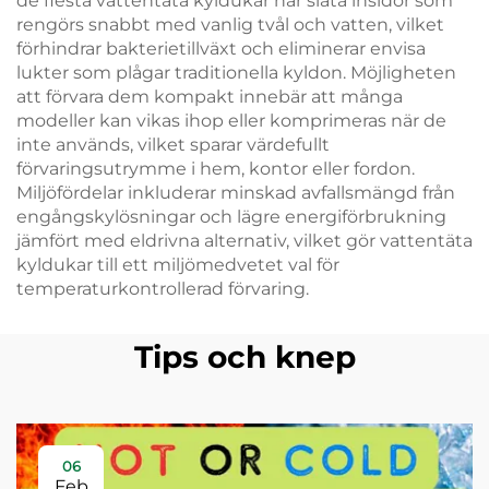
de flesta vattentäta kyldukar har släta insidor som
rengörs snabbt med vanlig tvål och vatten, vilket
förhindrar bakterietillväxt och eliminerar envisa
lukter som plågar traditionella kyldon. Möjligheten
att förvara dem kompakt innebär att många
modeller kan vikas ihop eller komprimeras när de
inte används, vilket sparar värdefullt
förvaringsutrymme i hem, kontor eller fordon.
Miljöfördelar inkluderar minskad avfallsmängd från
engångskylösningar och lägre energiförbrukning
jämfört med eldrivna alternativ, vilket gör vattentäta
kyldukar till ett miljömedvetet val för
temperaturkontrollerad förvaring.
Tips och knep
06
Feb