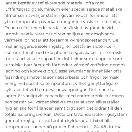
lagret består av reflekterande material, ofta med
luftfartsgradigt aluminium eller specialiserade metalliska
filmer som avvärjer strålningsvärme och förhindrar att
yttre temperaturpåverkan tränger in i väskans inre miljö.
Denna reflekterande barriär är särskilt avgörande vid
utomhusaktiviteter där direkt solljus eller omgivande
värmekällor hotar att försämra kylningsprestandan. De
mellanliggande isoleringslagren består av sluten-cell-
skummaterial med exceptionella egenskaper för termisk
motstånd, vilket skapar flera luftfickor som fungerar som
termiska barriärer och förhindrar värmeöverföring genom
ledning och konvektion. Dessa skumlager innehåller ofta
fasändringsmaterial som absorberar och frigör termisk
energi vid specifika temperaturer, vilket ger ytterligare
kylstabilitet vid temperatursvängningar. Det innersta
lagret är vanligtvis behandlat med antimikrobiella ämnen
och består av livsmedelssäkra material som säkerställer
hygieniska förhållanden samtidigt som det bidrar till den
totala isoleringsverkan. Detta omfattande isoleringssystem
gör det möjligt för vattentäta kyldukar att bibehålla
temperaturer under 40 grader Fahrenheit i 24–48 timmar