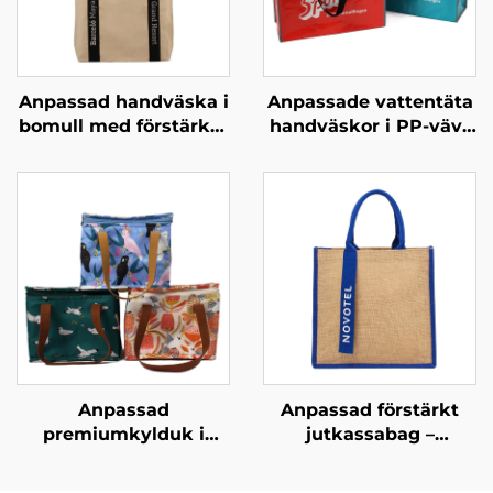
Anpassad handväska i
Anpassade vattentäta
bomull med förstärkta
handväskor i PP-vävt
handtag – slitstark
material – stilfulla
bärväska med hög
ekologiskt
bärförmåga för daglig
ansvarsfulla märkta
användning
bärväskor för
modebutiker
Anpassad
Anpassad förstärkt
premiumkylduk i
jutkassabag –
Oxfordmaterial med
Färgblockerat design
läderhandtag – Stilfull
och remhandtag för