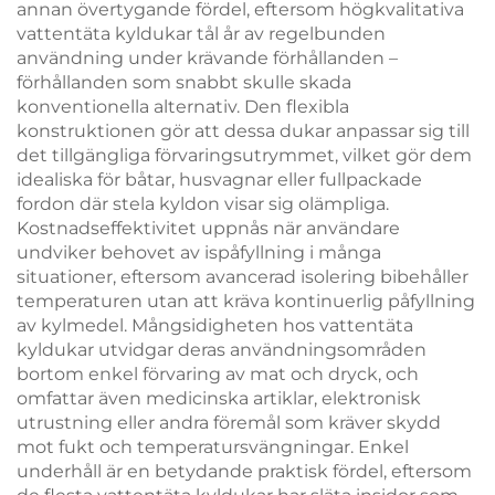
annan övertygande fördel, eftersom högkvalitativa
vattentäta kyldukar tål år av regelbunden
användning under krävande förhållanden –
förhållanden som snabbt skulle skada
konventionella alternativ. Den flexibla
konstruktionen gör att dessa dukar anpassar sig till
det tillgängliga förvaringsutrymmet, vilket gör dem
idealiska för båtar, husvagnar eller fullpackade
fordon där stela kyldon visar sig olämpliga.
Kostnadseffektivitet uppnås när användare
undviker behovet av ispåfyllning i många
situationer, eftersom avancerad isolering bibehåller
temperaturen utan att kräva kontinuerlig påfyllning
av kylmedel. Mångsidigheten hos vattentäta
kyldukar utvidgar deras användningsområden
bortom enkel förvaring av mat och dryck, och
omfattar även medicinska artiklar, elektronisk
utrustning eller andra föremål som kräver skydd
mot fukt och temperatursvängningar. Enkel
underhåll är en betydande praktisk fördel, eftersom