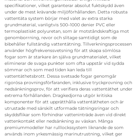
specifikationer, vilket garanterar absolut fuktskydd även
under de mest krävande miljöförhållanden. Detta robusta
vattentäta system börjar med valet av extra starka
grundmaterial, vanligtvis 500–1000 denier PVC eller
termoplastiskt polyuretan, som är motståndskraftiga mot
genomborrning, revor och slitage samtidigt som de
bibehåller fullständig vattentätning. Tillverkningsprocessen
använder högfrekvenssvetsning för att skapa sömlösa
fogar som är starkare än själva grundmaterialet, vilket
eliminerar de svaga punkter som ofta uppstår vid sydda
sömmar och som med tiden kan leda till
vattentäthetsbrott. Dessa svetsade fogar genomgår
rigorösa provningsförfaranden, inklusive tryckprovning och
nedsänkningsprov, för att verifiera deras vattentäthet under
extrema förhållanden. Dragkedjorna utgör kritiska
komponenter för att upprätthålla vattentätheten och är
utrustade med särskilt utformade tätningsringar och
skyddsflikar som förhindrar vatteninträde även vid direkt
vattenkontakt eller nedsänkning av väskan. Många
premiummodeller har rulllockssystem liknande de som
används inom yrkesmässig marinutrustning, vilket ger