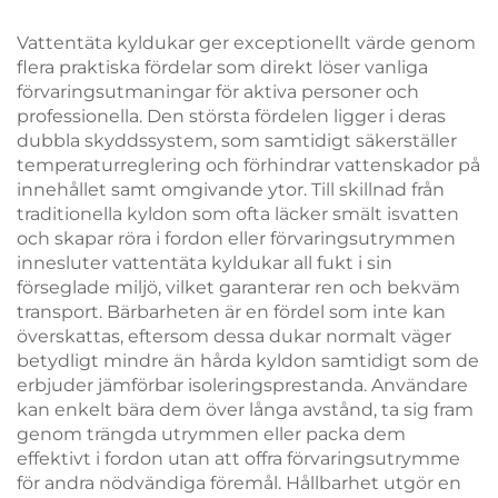
termokassabag med
ökad
fågel- och
varumärkessynlighet
Vattentäta kyldukar ger exceptionellt värde genom
blommormotiv
flera praktiska fördelar som direkt löser vanliga
förvaringsutmaningar för aktiva personer och
professionella. Den största fördelen ligger i deras
dubbla skyddssystem, som samtidigt säkerställer
temperaturreglering och förhindrar vattenskador på
innehållet samt omgivande ytor. Till skillnad från
traditionella kyldon som ofta läcker smält isvatten
och skapar röra i fordon eller förvaringsutrymmen
innesluter vattentäta kyldukar all fukt i sin
förseglade miljö, vilket garanterar ren och bekväm
transport. Bärbarheten är en fördel som inte kan
överskattas, eftersom dessa dukar normalt väger
betydligt mindre än hårda kyldon samtidigt som de
erbjuder jämförbar isoleringsprestanda. Användare
kan enkelt bära dem över långa avstånd, ta sig fram
genom trängda utrymmen eller packa dem
effektivt i fordon utan att offra förvaringsutrymme
för andra nödvändiga föremål. Hållbarhet utgör en