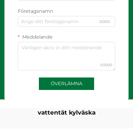
Företagsnamn
0/200
Meddelande
0/1000
ÖVERLÄMNA
vattentät kylväska