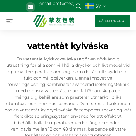
[email protected]
SV
FÅ EN OFFERT
vattentät kylväska
En vattentät kyldrycksväska utgör en nödvändig
utrustning för alla som vill hålla drycker och livsmedel vid
optimal temperatur samtidigt som de får full skydd mot
fukt och miljöpåverkan. Denna innovativa
förvaringslösning kombinerar avancerad isoleringsteknik
med robusta vattentäta material för att skapa en
mångsidig behållare som presterar utmärkt i olika
utomhus- och inomhus-scenarier. Den främsta funktionen
hos en vattentät kyldrycksväska är temperaturbevaring, där
flerskiktsisoleringssystem används för att effektivt
bibehålla kalla temperaturer under långa perioder –
vanligtvis mellan 12 och 48 timmar, beroende på yttre
förhållanden och väskans specifikationer.