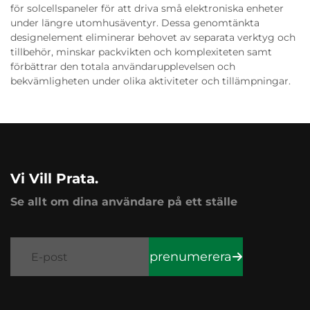
för solcellspaneler för att driva små elektroniska enheter
under längre utomhusäventyr. Dessa genomtänkta
designelement eliminerar behovet av separata verktyg och
tillbehör, minskar packvikten och komplexiteten samt
förbättrar den totala användarupplevelsen och
bekvämligheten under olika aktiviteter och tillämpningar.
Vi Vill Prata.
Se allt om dina användare på ett ställe
prenumerera