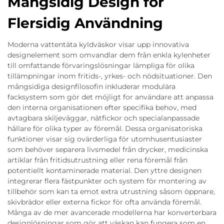
Mångsidig Design för
Flersidig Användning
Moderna vattentäta kyldväskor visar upp innovativa
designelement som omvandlar dem från enkla kylenheter
till omfattande förvaringslösningar lämpliga för olika
tillämpningar inom fritids-, yrkes- och nödsituationer. Den
mångsidiga designfilosofin inkluderar modulära
facksystem som gör det möjligt for användare att anpassa
den interna organisationen efter specifika behov, med
avtagbara skiljeväggar, nätfickor och specialanpassade
hållare för olika typer av föremål. Dessa organisatoriska
funktioner visar sig ovärderliga för utomhusentusiaster
som behöver separera livsmedel från drycker, medicinska
artiklar från fritidsutrustning eller rena föremål från
potentiellt kontaminerade material. Den yttre designen
integrerar flera fästpunkter och system för montering av
tillbehör som kan ta emot extra utrustning såsom öppnare,
skivbrädor eller externa fickor för ofta använda föremål.
Många av de mer avancerade modellerna har konverterbara
designlösningar som gör att väskan kan fungera som en