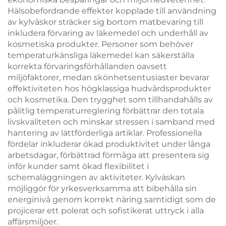
Hälsobefordrande effekter kopplade till användning
av kylväskor sträcker sig bortom matbevaring till
inkludera förvaring av läkemedel och underhåll av
kosmetiska produkter. Personer som behöver
temperaturkänsliga läkemedel kan säkerställa
korrekta förvaringsförhållanden oavsett
miljöfaktorer, medan skönhetsentusiaster bevarar
effektiviteten hos högklassiga hudvårdsprodukter
och kosmetika. Den trygghet som tillhandahålls av
pålitlig temperaturreglering förbättrar den totala
livskvaliteten och minskar stressen i samband med
hantering av lättförderliga artiklar. Professionella
fördelar inkluderar ökad produktivitet under långa
arbetsdagar, förbättrad förmåga att presentera sig
inför kunder samt ökad flexibilitet i
schemaläggningen av aktiviteter. Kylväskan
möjliggör för yrkesverksamma att bibehålla sin
energinivå genom korrekt näring samtidigt som de
projicerar ett polerat och sofistikerat uttryck i alla
affärsmiljöer.