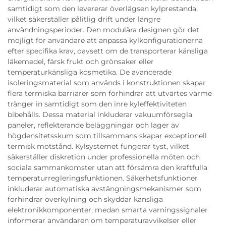
samtidigt som den levererar överlägsen kylprestanda,
vilket säkerställer pålitlig drift under längre
användningsperioder. Den modulära designen gör det
möjligt för användare att anpassa kylkonfigurationerna
efter specifika krav, oavsett om de transporterar känsliga
läkemedel, färsk frukt och grönsaker eller
temperaturkänsliga kosmetika. De avancerade
isoleringsmaterial som används i konstruktionen skapar
flera termiska barriärer som förhindrar att utvärtes värme
tränger in samtidigt som den inre kyleffektiviteten
bibehålls. Dessa material inkluderar vakuumförsegla
paneler, reflekterande beläggningar och lager av
högdensitetsskum som tillsammans skapar exceptionell
termisk motstånd. Kylsystemet fungerar tyst, vilket
säkerställer diskretion under professionella möten och
sociala sammankomster utan att försämra den kraftfulla
temperaturregleringsfunktionen. Säkerhetsfunktioner
inkluderar automatiska avstängningsmekanismer som
förhindrar överkylning och skyddar känsliga
elektronikkomponenter, medan smarta varningssignaler
informerar användaren om temperaturavvikelser eller