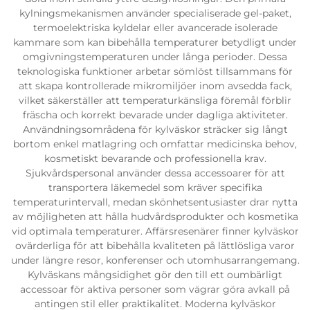
kylningsmekanismen använder specialiserade gel-paket,
termoelektriska kyldelar eller avancerade isolerade
kammare som kan bibehålla temperaturer betydligt under
omgivningstemperaturen under långa perioder. Dessa
teknologiska funktioner arbetar sömlöst tillsammans för
att skapa kontrollerade mikromiljöer inom avsedda fack,
vilket säkerställer att temperaturkänsliga föremål förblir
fräscha och korrekt bevarade under dagliga aktiviteter.
Användningsområdena för kylväskor sträcker sig långt
bortom enkel matlagring och omfattar medicinska behov,
kosmetiskt bevarande och professionella krav.
Sjukvårdspersonal använder dessa accessoarer för att
transportera läkemedel som kräver specifika
temperaturintervall, medan skönhetsentusiaster drar nytta
av möjligheten att hålla hudvårdsprodukter och kosmetika
vid optimala temperaturer. Affärsresenärer finner kylväskor
ovärderliga för att bibehålla kvaliteten på lättlösliga varor
under längre resor, konferenser och utomhusarrangemang.
Kylväskans mångsidighet gör den till ett oumbärligt
accessoar för aktiva personer som vägrar göra avkall på
antingen stil eller praktikalitet. Moderna kylväskor