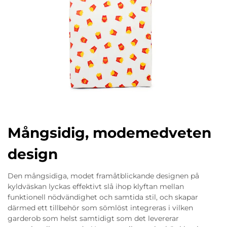
Mångsidig, modemedveten
design
Den mångsidiga, modet framåtblickande designen på
kyldväskan lyckas effektivt slå ihop klyftan mellan
funktionell nödvändighet och samtida stil, och skapar
därmed ett tillbehör som sömlöst integreras i vilken
garderob som helst samtidigt som det levererar