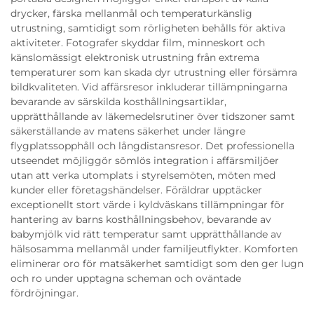
drycker, färska mellanmål och temperaturkänslig
utrustning, samtidigt som rörligheten behålls för aktiva
aktiviteter. Fotografer skyddar film, minneskort och
känslomässigt elektronisk utrustning från extrema
temperaturer som kan skada dyr utrustning eller försämra
bildkvaliteten. Vid affärsresor inkluderar tillämpningarna
bevarande av särskilda kosthållningsartiklar,
upprätthållande av läkemedelsrutiner över tidszoner samt
säkerställande av matens säkerhet under längre
flygplatssopphåll och långdistansresor. Det professionella
utseendet möjliggör sömlös integration i affärsmiljöer
utan att verka utomplats i styrelsemöten, möten med
kunder eller företagshändelser. Föräldrar upptäcker
exceptionellt stort värde i kyldväskans tillämpningar för
hantering av barns kosthållningsbehov, bevarande av
babymjölk vid rätt temperatur samt upprätthållande av
hälsosamma mellanmål under familjeutflykter. Komforten
eliminerar oro för matsäkerhet samtidigt som den ger lugn
och ro under upptagna scheman och oväntade
fördröjningar.