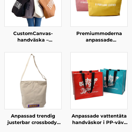
CustomCanvas-
Premiummoderna
handväska –
anpassade
överskridande
shopperhandväskor –
vardagsnödvändighet
personliga märkta
bärväskor för butiks-
och livsstilsbranschen
Anpassad trendig
Anpassade vattentäta
justerbar crossbody-
handväskor i PP-vävt
handväska –
material – stilfulla