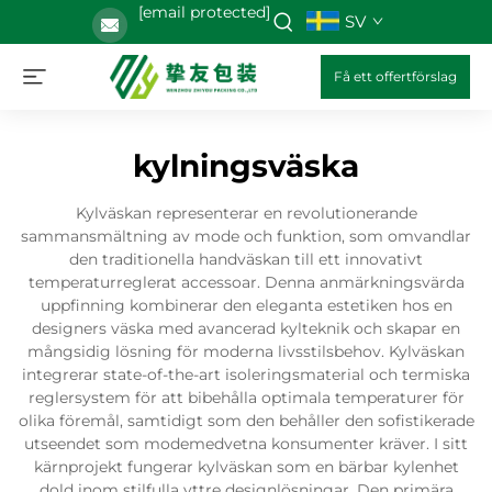
[email protected]
SV
Få ett offertförslag
kylningsväska
Kylväskan representerar en revolutionerande
sammansmältning av mode och funktion, som omvandlar
den traditionella handväskan till ett innovativt
temperaturreglerat accessoar. Denna anmärkningsvärda
uppfinning kombinerar den eleganta estetiken hos en
designers väska med avancerad kylteknik och skapar en
mångsidig lösning för moderna livsstilsbehov. Kylväskan
integrerar state-of-the-art isoleringsmaterial och termiska
reglersystem för att bibehålla optimala temperaturer för
olika föremål, samtidigt som den behåller den sofistikerade
utseendet som modemedvetna konsumenter kräver. I sitt
kärnprojekt fungerar kylväskan som en bärbar kylenhet
dold inom stilfulla yttre designlösningar. Den primära