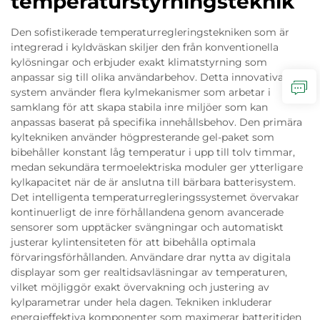
temperaturstyrningsteknik
Den sofistikerade temperaturregleringstekniken som är
integrerad i kyldväskan skiljer den från konventionella
kylösningar och erbjuder exakt klimatstyrning som
anpassar sig till olika användarbehov. Detta innovativa
system använder flera kylmekanismer som arbetar i
samklang för att skapa stabila inre miljöer som kan
anpassas baserat på specifika innehållsbehov. Den primära
kyltekniken använder högpresterande gel-paket som
bibehåller konstant låg temperatur i upp till tolv timmar,
medan sekundära termoelektriska moduler ger ytterligare
kylkapacitet när de är anslutna till bärbara batterisystem.
Det intelligenta temperaturregleringssystemet övervakar
kontinuerligt de inre förhållandena genom avancerade
sensorer som upptäcker svängningar och automatiskt
justerar kylintensiteten för att bibehålla optimala
förvaringsförhållanden. Användare drar nytta av digitala
displayar som ger realtidsavläsningar av temperaturen,
vilket möjliggör exakt övervakning och justering av
kylparametrar under hela dagen. Tekniken inkluderar
energieffektiva komponenter som maximerar batteritiden