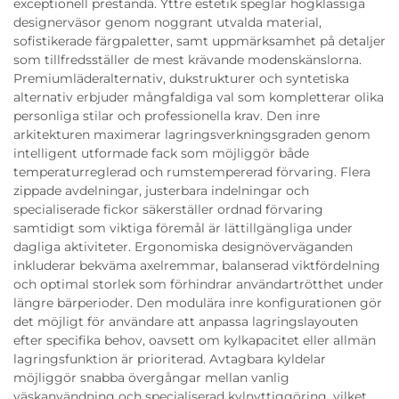
exceptionell prestanda. Yttre estetik speglar högklassiga
designerväsor genom noggrant utvalda material,
sofistikerade färgpaletter, samt uppmärksamhet på detaljer
som tillfredsställer de mest krävande modenskänslorna.
Premiumläderalternativ, dukstrukturer och syntetiska
alternativ erbjuder mångfaldiga val som kompletterar olika
personliga stilar och professionella krav. Den inre
arkitekturen maximerar lagringsverkningsgraden genom
intelligent utformade fack som möjliggör både
temperaturreglerad och rumstempererad förvaring. Flera
zippade avdelningar, justerbara indelningar och
specialiserade fickor säkerställer ordnad förvaring
samtidigt som viktiga föremål är lättillgängliga under
dagliga aktiviteter. Ergonomiska designöverväganden
inkluderar bekväma axelremmar, balanserad viktfördelning
och optimal storlek som förhindrar användartrötthet under
längre bärperioder. Den modulära inre konfigurationen gör
det möjligt för användare att anpassa lagringslayouten
efter specifika behov, oavsett om kylkapacitet eller allmän
lagringsfunktion är prioriterad. Avtagbara kyldelar
möjliggör snabba övergångar mellan vanlig
väskanvändning och specialiserad kylnyttiggöring, vilket