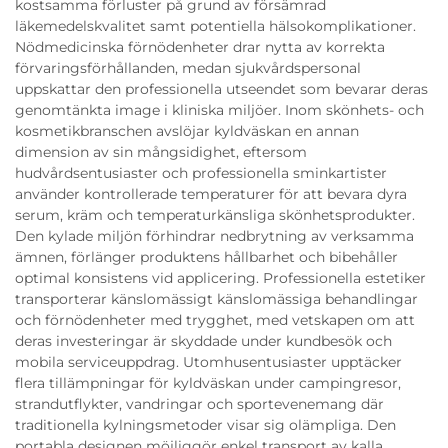
kostsamma förluster på grund av försämrad
läkemedelskvalitet samt potentiella hälsokomplikationer.
Nödmedicinska förnödenheter drar nytta av korrekta
förvaringsförhållanden, medan sjukvårdspersonal
uppskattar den professionella utseendet som bevarar deras
genomtänkta image i kliniska miljöer. Inom skönhets- och
kosmetikbranschen avslöjar kyldväskan en annan
dimension av sin mångsidighet, eftersom
hudvårdsentusiaster och professionella sminkartister
använder kontrollerade temperaturer för att bevara dyra
serum, kräm och temperaturkänsliga skönhetsprodukter.
Den kylade miljön förhindrar nedbrytning av verksamma
ämnen, förlänger produktens hållbarhet och bibehåller
optimal konsistens vid applicering. Professionella estetiker
transporterar känslomässigt känslomässiga behandlingar
och förnödenheter med trygghet, med vetskapen om att
deras investeringar är skyddade under kundbesök och
mobila serviceuppdrag. Utomhusentusiaster upptäcker
flera tillämpningar för kyldväskan under campingresor,
strandutflykter, vandringar och sportevenemang där
traditionella kylningsmetoder visar sig olämpliga. Den
portabla designen möjliggör enkel transport av kalla