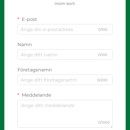
inom kort.
E-post
0/100
Namn
0/100
Företagsnamn
0/200
Meddelande
0/1000