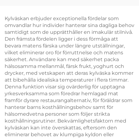
anpassade färger för
ekologiskt
streetwear-stil
ansvarsfulla märkta
bärväskor för
Kylväskan erbjuder exceptionella fördelar som
modebutiker
omvandlar hur individer hanterar sina dagliga behov
samtidigt som de upprätthåller en imakulär stilnivå.
Den främsta fördelen ligger i dess förmåga att
bevara matens färska under längre utställningar,
vilket eliminerar oro för förruttnelse och matens
säkerhet. Användare kan med säkerhet packa
hälsosamma mellanmål, färsk frukt, yoghurt och
drycker, med vetskapen att deras kylväska kommer
att bibehålla idealiska temperaturer i flera timmar.
Denna funktion visar sig ovärderlig för upptagna
yrkesverksamma som föredrar hemlagad mat
framför dyrare restaurangalternativ, för föräldrar som
hanterar barns kosthållningsbehov samt för
hälsomedvetna personer som följer strikta
kosthållningsrutiner. Bekvämlighetsfaktorn med
kylväskan kan inte överskattas, eftersom den
eliminerar behovet av klumpiga kyldon eller