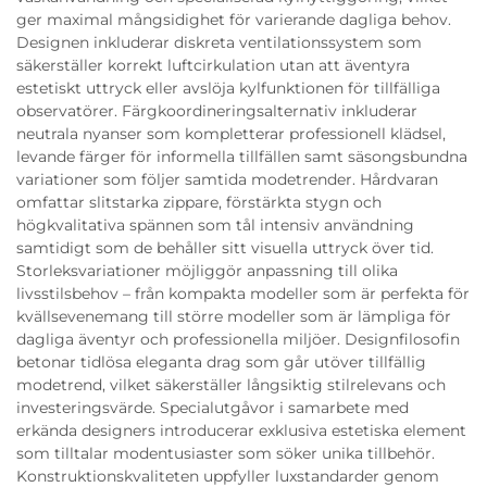
ger maximal mångsidighet för varierande dagliga behov.
Designen inkluderar diskreta ventilationssystem som
säkerställer korrekt luftcirkulation utan att äventyra
estetiskt uttryck eller avslöja kylfunktionen för tillfälliga
observatörer. Färgkoordineringsalternativ inkluderar
neutrala nyanser som kompletterar professionell klädsel,
levande färger för informella tillfällen samt säsongsbundna
variationer som följer samtida modetrender. Hårdvaran
omfattar slitstarka zippare, förstärkta stygn och
högkvalitativa spännen som tål intensiv användning
samtidigt som de behåller sitt visuella uttryck över tid.
Storleksvariationer möjliggör anpassning till olika
livsstilsbehov – från kompakta modeller som är perfekta för
kvällsevenemang till större modeller som är lämpliga för
dagliga äventyr och professionella miljöer. Designfilosofin
betonar tidlösa eleganta drag som går utöver tillfällig
modetrend, vilket säkerställer långsiktig stilrelevans och
investeringsvärde. Specialutgåvor i samarbete med
erkända designers introducerar exklusiva estetiska element
som tilltalar modentusiaster som söker unika tillbehör.
Konstruktionskvaliteten uppfyller luxstandarder genom