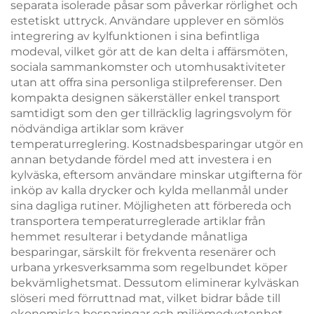
separata isolerade påsar som påverkar rörlighet och
estetiskt uttryck. Användare upplever en sömlös
integrering av kylfunktionen i sina befintliga
modeval, vilket gör att de kan delta i affärsmöten,
sociala sammankomster och utomhusaktiviteter
utan att offra sina personliga stilpreferenser. Den
kompakta designen säkerställer enkel transport
samtidigt som den ger tillräcklig lagringsvolym för
nödvändiga artiklar som kräver
temperaturreglering. Kostnadsbesparingar utgör en
annan betydande fördel med att investera i en
kylväska, eftersom användare minskar utgifterna för
inköp av kalla drycker och kylda mellanmål under
sina dagliga rutiner. Möjligheten att förbereda och
transportera temperaturreglerade artiklar från
hemmet resulterar i betydande månatliga
besparingar, särskilt för frekventa resenärer och
urbana yrkesverksamma som regelbundet köper
bekvämlighetsmat. Dessutom eliminerar kylväskan
slöseri med förruttnad mat, vilket bidrar både till
ekonomiska besparingar och miljömedvetenhet.