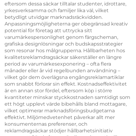
eftersom dessa säckar tilltalar studenter, idrottare,
yrkesverksamma och familjer lika väl, vilket
betydligt utvidgar marknadsräckvidden.
Anpassningsmöjligheterna ger obegränsad kreativ
potential för företag att uttrycka sitt
varumärkespersonlighet genom färgscheman,
grafiska designlösningar och budskapsstrategier
som resonar hos målgrupperna. Hållbarheten hos
kvalitetsreklamdragsäckar säkerställer en längre
period av varumärkesexponering – ofta flera
månader eller år vid regelbunden användning –
vilket gör dem överlägsna engångsreklamartiklar
som snabbt förlorar sin effekt. Kostnadseffektivitet
är en annan stor fördel, eftersom köp i större
kvantiteter minskar styckkostnaden samtidigt som
ett högt upplevt värde bibehålls bland mottagare,
vilket optimerar marknadsföringsbudgetarna
effektivt. Miljömedvetenhet påverkar allt mer
konsumenternas preferenser, och
reklamdragsäckar stödjer hållbarhetsinitiativ