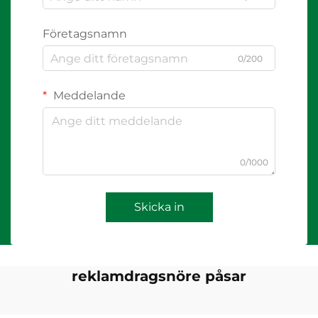
Företagsnamn
0/200
Meddelande
0/1000
Skicka in
reklamdragsnöre påsar