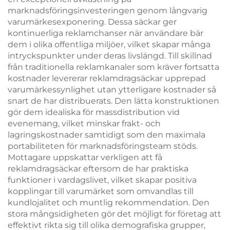
marknadsföringsinvesteringen genom långvarig
varumärkesexponering. Dessa säckar ger
kontinuerliga reklamchanser när användare bär
dem i olika offentliga miljöer, vilket skapar många
intryckspunkter under deras livslängd. Till skillnad
från traditionella reklamkanaler som kräver fortsatta
kostnader levererar reklamdragsäckar upprepad
varumärkessynlighet utan ytterligare kostnader så
snart de har distribuerats. Den lätta konstruktionen
gör dem idealiska för massdistribution vid
evenemang, vilket minskar frakt- och
lagringskostnader samtidigt som den maximala
portabiliteten för marknadsföringsteam stöds.
Mottagare uppskattar verkligen att få
reklamdragsäckar eftersom de har praktiska
funktioner i vardagslivet, vilket skapar positiva
kopplingar till varumärket som omvandlas till
kundlojalitet och muntlig rekommendation. Den
stora mångsidigheten gör det möjligt for företag att
effektivt rikta sig till olika demografiska grupper,