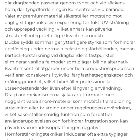
där dragbanden passerar genom tyget och vid säckens
hörn, där tyngdfördelningen koncentreras vid bärande.
Valet av premiummaterial säkerställer motstånd mot
daglig slitage, inklusive exponering för fukt, UV-strålning
och upprepad veckling, vilket annars kan påverka
strukturell integritet i lägre kvalitetsprodukter.
Dubbelsydda sömmar ger ytterligare styrka som förhindrar
upplösning under normala belastningsförhållanden, medan
bartack-förstärkning vid dragbandens fästpunkter
eliminerar vanliga felmoder som plågar billiga alternativ.
Kvalitetskontrollåtgärder under hela produktionsprocessen
verifierar konsekvens i tykvikt, färgfasthetsegenskaper och
målnoggrannhet, vilket bibehåller professionella
utseendestandarder även efter långvarig användning.
Dragbandmekanismerna själva är utformade med
noggrant valda snöre-material som motstår fransbildning,
sträckning eller bristning under regelbunden användning,
vilket säkerställer smidig funktion som förbättrar
användarupplevelsen och förhindrar frustration som kan
påverka varumärkesuppfattningen negativt.
Hörnförstärkningstekniker inkluderar ofta extra tyglager