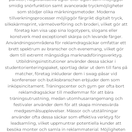
smidig snörfunktion samt avancerade tryckmöjligheter
som stödjer olika märkningsmetoder. Moderna
tillverkningsprocesser möjliggör färgrikt digitalt tryck,
silkskärmsprint, värmeöverföring och broderi, vilket gör att
företag kan visa upp sina logotypers, slogans eller
konstverk med exceptionell skärpa och levande färger.
Användningsområdena för reklamdragsäckar omfattar ett
brett spektrum av branscher och evenemang, vilket gör
dem till extremt mångsidiga marknadsföringsverktyg.
Utbildningsinstitutioner använder dessa säckar i
studentorienteringspaket, sportlag delar ut dem till fans på
matcher, företag inkluderar dem i swag-påsar vid
konferenser och butiksbranschen erbjuder dem som
inköpsincitament. Träningscenter och gym ger ofta bort
reklamdragsäckar till medlemmar för att bära
träningsutrustning, medan utomhusarrangemang och
festivaler använder dem för att skapa minnesvärda
medgesmålsupplevelser. Mässor och utställningar
använder ofta dessa säckar som effektiva verktyg för
leadsamling, vilket uppmuntrar potentiella kunder att
besöka monter och samla in reklammaterial. Möjligheten