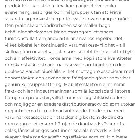
produktköp kan stödja flera kampanjmål över olika
evenemang, säsonger och målgrupper utan att kräva
separata lagerinvesteringar för varje användningsområde.
Den praktiska användbarheten säkerställer höga
behållningsfrekvenser bland mottagare, eftersom
funktionsfulla främjande artiklar används regelbundet,
vilket bibehåller kontinuerlig varumärkessynlighet – till
skillnad från novitetsartiklar som snabbt förlorar sitt utbyte
och sin effektivitet. Fördelarna med köp i stora kvantiteter
minskar styckkostnaderna avsevärt samtidigt som den
upplevda värdet bibehålls, vilket mottagare associerar med
genomtänkta och användbara främjande gåvor som visar
genuin kunduppskattning. Mobilitetsfaktorn eliminerar
frakt- och lagringsutmaningar som är kopplade till större
främjande produkter, vilket minskar logistikkostnaderna
och möjliggör en bredare distributionsräckvidd som utökar
möjligheterna till marknadsinförande. Fördelarna med
varumärkesassociation sträcker sig bortom de direkta
mottagarna, eftersom främjande dragbandsväskor ofta
delas, lånas eller ges bort inom sociala nätverk, vilket
skapar virala marknadsföringseffekter som multiplicerar