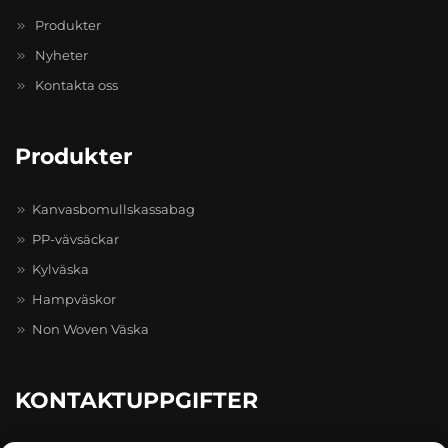
Produkter
Nyheter
Kontakta oss
Produkter
Kanvasbomullskassabag
PP-vävsäckar
Kylväska
Hampväskor
Non Woven Väska
KONTAKTUPPGIFTER