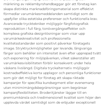
märkning av reklambyrshandbaggar gör att företag kan
skapa distinkta marknadsföringsmaterial som effektivt
förmedlar varumärkesmeddelanden samtidigt som de
uppfyller olika estetiska preferenser och funktionella krav.
Avancerade trycktekniker möjliggör färgfotografisk
reproduktion i full färg, tonövergångseffekter och
komplexa grafiska designlösningar som visar upp
varumärkeskreativitet och professionella
kvalitetsstandarder som positivt påverkar företagets
image. Stryktryckmöjligheter ger levande, långvariga
färger som behåller sin intensitet även efter upprepad tvätt
och exponering för miljöpåverkan, vilket säkerställer att
varumärkesvisibiliteten förblir konsekvent under hela
väskans livslängd. Digitala tryckalternativ möjliggör
kostnadseffektiva korta upplagor och personliga funktioner
som gör det möjligt for företag att skapa riktade
kampanjer för specifika kundsegment eller evenemang
utan minimimängdsbegränsningar som begränsar
kampanjflexibiliteten. Broderitjänster lägger till en
premiumkänsla och tredimensionell kvalitet som höjer den
upplevda värdet samtidigt som de erbjuder exceptionell