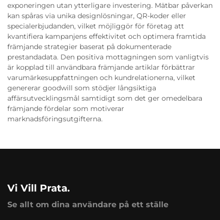
exponeringen utan ytterligare investering. Mätbar påverkan
kan spåras via unika designlösningar, QR-koder eller
specialerbjudanden, vilket möjliggör för företag att
kvantifiera kampanjens effektivitet och optimera framtida
främjande strategier baserat på dokumenterade
prestandadata. Den positiva mottagningen som vanligtvis
är kopplad till användbara främjande artiklar förbättrar
varumärkesuppfattningen och kundrelationerna, vilket
genererar goodwill som stödjer långsiktiga
affärsutvecklingsmål samtidigt som det ger omedelbara
främjande fördelar som motiverar
marknadsföringsutgifterna.
Vi Vill Prata.
Se allt om dina användare på ett ställe