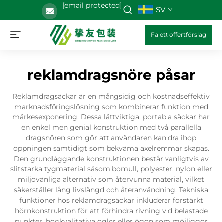
[email protected]
SV
Få ett offertförslag
reklamdragsnöre påsar
Reklamdragsäckar är en mångsidig och kostnadseffektiv
marknadsföringslösning som kombinerar funktion med
märkesexponering. Dessa lättviktiga, portabla säckar har
en enkel men genial konstruktion med två parallella
dragsnören som gör att användaren kan dra ihop
öppningen samtidigt som bekväma axelremmar skapas.
Den grundläggande konstruktionen består vanligtvis av
slitstarka tygmaterial såsom bomull, polyester, nylon eller
miljövänliga alternativ som återvunna material, vilket
säkerställer lång livslängd och återanvändning. Tekniska
funktioner hos reklamdragsäckar inkluderar förstärkt
hörnkonstruktion för att förhindra rivning vid belastade
punkter, högkvalitativa öglor eller ögon som möjliggör