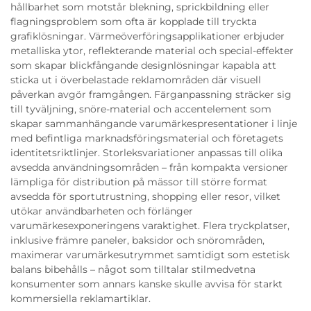
hållbarhet som motstår blekning, sprickbildning eller
flagningsproblem som ofta är kopplade till tryckta
grafiklösningar. Värmeöverföringsapplikationer erbjuder
metalliska ytor, reflekterande material och special-effekter
som skapar blickfångande designlösningar kapabla att
sticka ut i överbelastade reklamområden där visuell
påverkan avgör framgången. Färganpassning sträcker sig
till tyväljning, snöre-material och accentelement som
skapar sammanhängande varumärkespresentationer i linje
med befintliga marknadsföringsmaterial och företagets
identitetsriktlinjer. Storleksvariationer anpassas till olika
avsedda användningsområden – från kompakta versioner
lämpliga för distribution på mässor till större format
avsedda för sportutrustning, shopping eller resor, vilket
utökar användbarheten och förlänger
varumärkesexponeringens varaktighet. Flera tryckplatser,
inklusive främre paneler, baksidor och snörområden,
maximerar varumärkesutrymmet samtidigt som estetisk
balans bibehålls – något som tilltalar stilmedvetna
konsumenter som annars kanske skulle avvisa för starkt
kommersiella reklamartiklar.