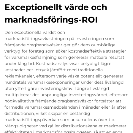
Exceptionellt värde och
marknadsförings-ROI
Den exceptionella värdet och
marknadsföringsavkastningen på investeringen som
främjande dragbandsväskor ger gör dem oumbärliga
verktyg för företag som söker kostnadseffektiva strategier
för varumärkesfrämjning som genererar mätbara resultat
under lång tid. Kostnadsanalys visar betydligt lägre
kostnader per intryck jämfört med traditionella
reklamkanaler, eftersom varje väska potentiellt genererar
hundratals varumärkesexponeringar under dess livslängd
utan ytterligare investeringskrav. Längre livslängd
multiplicerar det ursprungliga investeringsvärdet, eftersom
högkvalitativa främjande dragbandsväskor fortsätter att
förmedla varumärkesmeddelanden i månader eller år efter
distributionen, vilket skapar en beständig
marknadsföringspåverkan som ackumuleras över tid.
Mångsidigheten vad gäller distributionskanaler maximerar
effektiviteten i marknadsföringsbudgeten, så att en enda