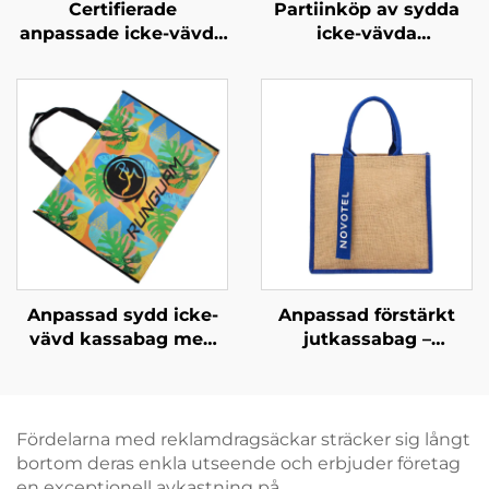
Certifierade
Partiinköp av sydda
anpassade icke-vävda
icke-vävda
isolerade kyldukar –
promotionskassar –
Premium OEM/ODM
Märkta kassabagar för
för företagsgåvor
sportevenemang för
företagsevenemang
Anpassad sydd icke-
Anpassad förstärkt
vävd kassabag med
jutkassabag –
tydligt tropiskt
Färgblockerat design
grafiskt mönster –
och remhandtag för
Utmärkande märkta
ökad
produkter för B2B
varumärkessynlighet
Fördelarna med reklamdragsäckar sträcker sig långt
bortom deras enkla utseende och erbjuder företag
en exceptionell avkastning på