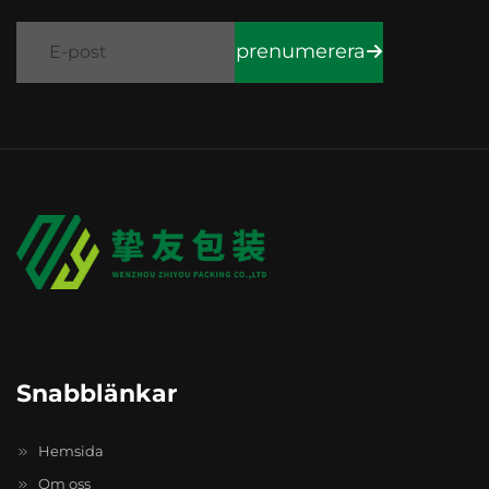
prenumerera
Snabblänkar
Hemsida
Om oss