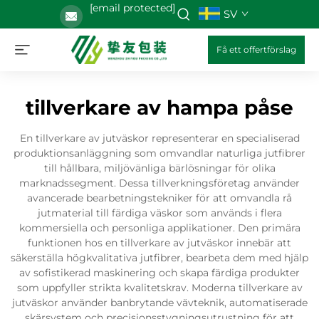
[email protected]
SV
Få ett offertförslag
tillverkare av hampa påse
En tillverkare av jutväskor representerar en specialiserad
produktionsanläggning som omvandlar naturliga jutfibrer
till hållbara, miljövänliga bärlösningar för olika
marknadssegment. Dessa tillverkningsföretag använder
avancerade bearbetningstekniker för att omvandla rå
jutmaterial till färdiga väskor som används i flera
kommersiella och personliga applikationer. Den primära
funktionen hos en tillverkare av jutväskor innebär att
säkerställa högkvalitativa jutfibrer, bearbeta dem med hjälp
av sofistikerad maskinering och skapa färdiga produkter
som uppfyller strikta kvalitetskrav. Moderna tillverkare av
jutväskor använder banbrytande vävteknik, automatiserade
skärsystem och precisionsstygningsutrustning för att