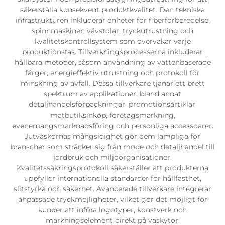
säkerställa konsekvent produktkvalitet. Den tekniska
infrastrukturen inkluderar enheter för fiberförberedelse,
spinnmaskiner, vävstolar, tryckutrustning och
kvalitetskontrollsystem som övervakar varje
produktionsfas. Tillverkningsprocesserna inkluderar
hållbara metoder, såsom användning av vattenbaserade
färger, energieffektiv utrustning och protokoll för
minskning av avfall. Dessa tillverkare tjänar ett brett
spektrum av applikationer, bland annat
detaljhandelsförpackningar, promotionsartiklar,
matbutiksinköp, företagsmärkning,
evenemangsmarknadsföring och personliga accessoarer.
Jutväskornas mångsidighet gör dem lämpliga för
branscher som sträcker sig från mode och detaljhandel till
jordbruk och miljöorganisationer.
Kvalitetssäkringsprotokoll säkerställer att produkterna
uppfyller internationella standarder för hållfasthet,
slitstyrka och säkerhet. Avancerade tillverkare integrerar
anpassade tryckmöjligheter, vilket gör det möjligt for
kunder att införa logotyper, konstverk och
märkningselement direkt på väskytor.