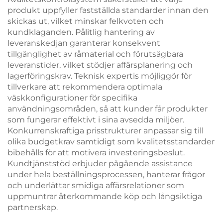
produkt uppfyller fastställda standarder innan den
skickas ut, vilket minskar felkvoten och
kundklaganden. Pålitlig hantering av
leveranskedjan garanterar konsekvent
tillgänglighet av råmaterial och förutsägbara
leveranstider, vilket stödjer affärsplanering och
lagerföringskrav. Teknisk expertis möjliggör för
tillverkare att rekommendera optimala
väskkonfigurationer för specifika
användningsområden, så att kunder får produkter
som fungerar effektivt i sina avsedda miljöer.
Konkurrenskraftiga prisstrukturer anpassar sig till
olika budgetkrav samtidigt som kvalitetsstandarder
bibehålls för att motivera investeringsbeslut.
Kundtjänststöd erbjuder pågående assistance
under hela beställningsprocessen, hanterar frågor
och underlättar smidiga affärsrelationer som
uppmuntrar återkommande köp och långsiktiga
partnerskap.