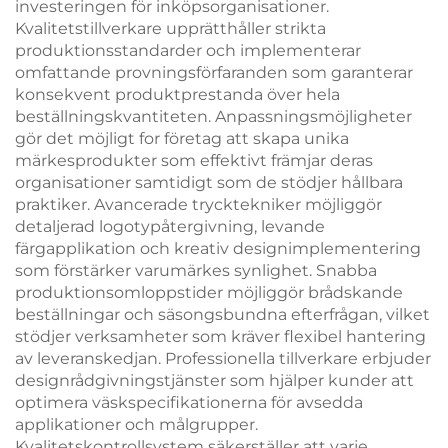
investeringen för inköpsorganisationer.
Kvalitetstillverkare upprätthåller strikta
produktionsstandarder och implementerar
omfattande provningsförfaranden som garanterar
konsekvent produktprestanda över hela
beställningskvantiteten. Anpassningsmöjligheter
gör det möjligt for företag att skapa unika
märkesprodukter som effektivt främjar deras
organisationer samtidigt som de stödjer hållbara
praktiker. Avancerade trycktekniker möjliggör
detaljerad logotypåtergivning, levande
färgapplikation och kreativ designimplementering
som förstärker varumärkes synlighet. Snabba
produktionsomloppstider möjliggör brådskande
beställningar och säsongsbundna efterfrågan, vilket
stödjer verksamheter som kräver flexibel hantering
av leveranskedjan. Professionella tillverkare erbjuder
designrådgivningstjänster som hjälper kunder att
optimera väskspecifikationerna för avsedda
applikationer och målgrupper.
Kvalitetskontrollsystem säkerställer att varje