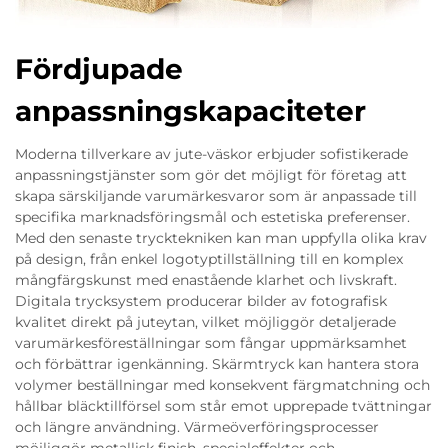
Fördjupade
anpassningskapaciteter
Moderna tillverkare av jute-väskor erbjuder sofistikerade
anpassningstjänster som gör det möjligt för företag att
skapa särskiljande varumärkesvaror som är anpassade till
specifika marknadsföringsmål och estetiska preferenser.
Med den senaste trycktekniken kan man uppfylla olika krav
på design, från enkel logotyptillställning till en komplex
mångfärgskunst med enastående klarhet och livskraft.
Digitala trycksystem producerar bilder av fotografisk
kvalitet direkt på juteytan, vilket möjliggör detaljerade
varumärkesföreställningar som fångar uppmärksamhet
och förbättrar igenkänning. Skärmtryck kan hantera stora
volymer beställningar med konsekvent färgmatchning och
hållbar bläcktillförsel som står emot upprepade tvättningar
och längre användning. Värmeöverföringsprocesser
möjliggör metallisk finish, specialeffekter och