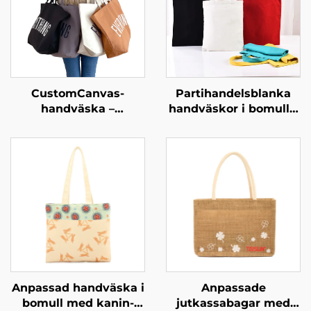
CustomCanvas-
Partihandelsblanka
handväska –
handväskor i bomull –
överskridande
full anpassning
vardagsnödvändighet
(ODM/OEM)
Anpassad handväska i
Anpassade
bomull med kanin-
jutkassabagar med