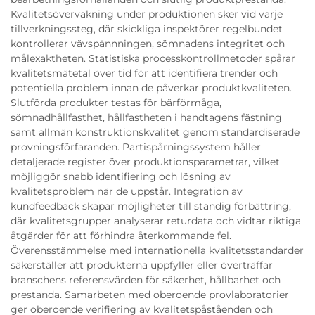
Kvalitetsövervakning under produktionen sker vid varje
tillverkningssteg, där skickliga inspektörer regelbundet
kontrollerar vävspännningen, sömnadens integritet och
målexaktheten. Statistiska processkontrollmetoder spårar
kvalitetsmätetal över tid för att identifiera trender och
potentiella problem innan de påverkar produktkvaliteten.
Slutförda produkter testas för bärförmåga,
sömnadhållfasthet, hållfastheten i handtagens fästning
samt allmän konstruktionskvalitet genom standardiserade
provningsförfaranden. Partispårningssystem håller
detaljerade register över produktionsparametrar, vilket
möjliggör snabb identifiering och lösning av
kvalitetsproblem när de uppstår. Integration av
kundfeedback skapar möjligheter till ständig förbättring,
där kvalitetsgrupper analyserar returdata och vidtar riktiga
åtgärder för att förhindra återkommande fel.
Överensstämmelse med internationella kvalitetsstandarder
säkerställer att produkterna uppfyller eller överträffar
branschens referensvärden för säkerhet, hållbarhet och
prestanda. Samarbeten med oberoende provlaboratorier
ger oberoende verifiering av kvalitetspåståenden och