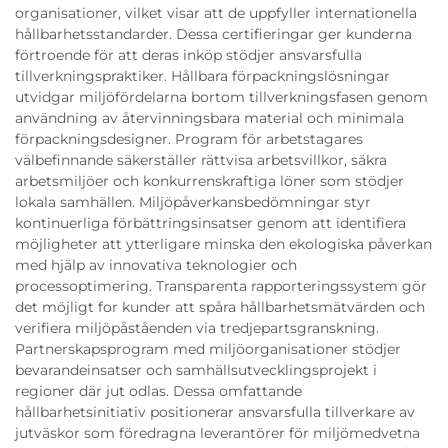
organisationer, vilket visar att de uppfyller internationella
hållbarhetsstandarder. Dessa certifieringar ger kunderna
förtroende för att deras inköp stödjer ansvarsfulla
tillverkningspraktiker. Hållbara förpackningslösningar
utvidgar miljöfördelarna bortom tillverkningsfasen genom
användning av återvinningsbara material och minimala
förpackningsdesigner. Program för arbetstagares
välbefinnande säkerställer rättvisa arbetsvillkor, säkra
arbetsmiljöer och konkurrenskraftiga löner som stödjer
lokala samhällen. Miljöpåverkansbedömningar styr
kontinuerliga förbättringsinsatser genom att identifiera
möjligheter att ytterligare minska den ekologiska påverkan
med hjälp av innovativa teknologier och
processoptimering. Transparenta rapporteringssystem gör
det möjligt for kunder att spåra hållbarhetsmätvärden och
verifiera miljöpåståenden via tredjepartsgranskning.
Partnerskapsprogram med miljöorganisationer stödjer
bevarandeinsatser och samhällsutvecklingsprojekt i
regioner där jut odlas. Dessa omfattande
hållbarhetsinitiativ positionerar ansvarsfulla tillverkare av
jutväskor som föredragna leverantörer för miljömedvetna