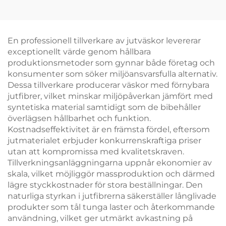
och blommormotiv –
bomullsficka,
unik konstnärlig gåva
personliga partipack –
för
Återanvändbara,
varumärkesbyggnad
utmärkta för picknick,
En professionell tillverkare av jutväskor levererar
camping, strand och
exceptionellt värde genom hållbara
utomhusaktiviteter
produktionsmetoder som gynnar både företag och
konsumenter som söker miljöansvarsfulla alternativ.
Dessa tillverkare producerar väskor med förnybara
jutfibrer, vilket minskar miljöpåverkan jämfört med
syntetiska material samtidigt som de bibehåller
överlägsen hållbarhet och funktion.
Kostnadseffektivitet är en främsta fördel, eftersom
jutmaterialet erbjuder konkurrenskraftiga priser
utan att kompromissa med kvalitetskraven.
Tillverkningsanläggningarna uppnår ekonomier av
skala, vilket möjliggör massproduktion och därmed
lägre styckkostnader för stora beställningar. Den
naturliga styrkan i jutfibrerna säkerställer långlivade
produkter som tål tunga laster och återkommande
användning, vilket ger utmärkt avkastning på