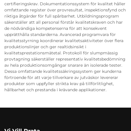
certifieringskrav. Dokumentationssystem för kvalitet håller
omfattande register över provresultat, inspektionsfynd och
riktiga åtgärder för full spårbarhet. Utbildningsprogram
säkerställer att all personal förstår kvalitetskraven och har
de nödvändiga kompetenserna för att konsekvent
upprätthålla standarderna. Avancerad programvara för
kvalitetsstyrning koordinerar kvalitetsaktiviteter över flera
produktionslinjer och ger realtidsinsikt i
kvalitetsprestationsmätetal. Protokoll för slumpmässig
provtagning säkerställer representativ kvalitetsbedömning
av hela produktionsomgångar snarare än isolerade tester.
Dessa omfattande kvalitetssäkringssystem ger kunderna
förtroende för att varje tillverkare av jutväskor levererar
produkter som uppfyller strikta krav på tillförlitlighet,
hållbarhet och prestanda i krävande applikationer.
Vi Vill Prata.