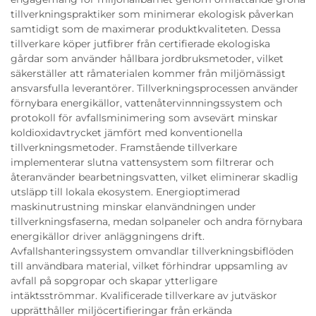
tillverkningspraktiker som minimerar ekologisk påverkan
samtidigt som de maximerar produktkvaliteten. Dessa
tillverkare köper jutfibrer från certifierade ekologiska
gårdar som använder hållbara jordbruksmetoder, vilket
säkerställer att råmaterialen kommer från miljömässigt
ansvarsfulla leverantörer. Tillverkningsprocessen använder
förnybara energikällor, vattenåtervinnningssystem och
protokoll för avfallsminimering som avsevärt minskar
koldioxidavtrycket jämfört med konventionella
tillverkningsmetoder. Framstående tillverkare
implementerar slutna vattensystem som filtrerar och
återanvänder bearbetningsvatten, vilket eliminerar skadlig
utsläpp till lokala ekosystem. Energioptimerad
maskinutrustning minskar elanvändningen under
tillverkningsfaserna, medan solpaneler och andra förnybara
energikällor driver anläggningens drift.
Avfallshanteringssystem omvandlar tillverkningsbiflöden
till användbara material, vilket förhindrar uppsamling av
avfall på sopgropar och skapar ytterligare
intäktsströmmar. Kvalificerade tillverkare av jutväskor
upprätthåller miljöcertifieringar från erkända