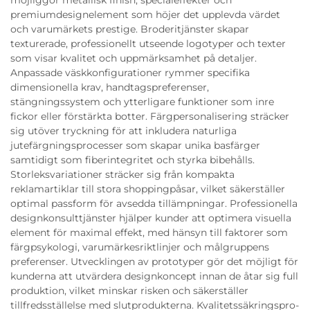
premiumdesignelement som höjer det upplevda värdet
och varumärkets prestige. Broderitjänster skapar
texturerade, professionellt utseende logotyper och texter
som visar kvalitet och uppmärksamhet på detaljer.
Anpassade väskkonfigurationer rymmer specifika
dimensionella krav, handtagspreferenser,
stängningssystem och ytterligare funktioner som inre
fickor eller förstärkta botter. Färgpersonalisering sträcker
sig utöver tryckning för att inkludera naturliga
jutefärgningsprocesser som skapar unika basfärger
samtidigt som fiberintegritet och styrka bibehålls.
Storleksvariationer sträcker sig från kompakta
reklamartiklar till stora shoppingpåsar, vilket säkerställer
optimal passform för avsedda tillämpningar. Professionella
designkonsulttjänster hjälper kunder att optimera visuella
element för maximal effekt, med hänsyn till faktorer som
färgpsykologi, varumärkesriktlinjer och målgruppens
preferenser. Utvecklingen av prototyper gör det möjligt för
kunderna att utvärdera designkoncept innan de åtar sig full
produktion, vilket minskar risken och säkerställer
tillfredsställelse med slutprodukterna. Kvalitetssäkringspro­