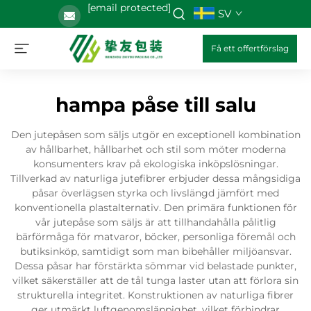
[email protected]
SV
Få ett offertförslag
hampa påse till salu
Den jutepåsen som säljs utgör en exceptionell kombination
av hållbarhet, hållbarhet och stil som möter moderna
konsumenters krav på ekologiska inköpslösningar.
Tillverkad av naturliga jutefibrer erbjuder dessa mångsidiga
påsar överlägsen styrka och livslängd jämfört med
konventionella plastalternativ. Den primära funktionen för
vår jutepåse som säljs är att tillhandahålla pålitlig
bärförmåga för matvaror, böcker, personliga föremål och
butiksinköp, samtidigt som man bibehåller miljöansvar.
Dessa påsar har förstärkta sömmar vid belastade punkter,
vilket säkerställer att de tål tunga laster utan att förlora sin
strukturella integritet. Konstruktionen av naturliga fibrer
ger utmärkt luftgenomsläppighet, vilket förhindrar