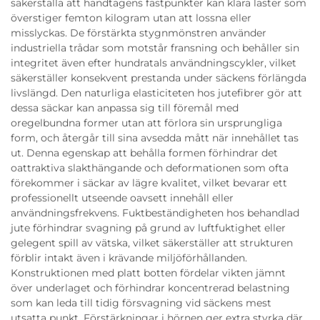
säkerställa att handtagens fästpunkter kan klara laster som
överstiger femton kilogram utan att lossna eller
misslyckas. De förstärkta stygnmönstren använder
industriella trådar som motstår fransning och behåller sin
integritet även efter hundratals användningscykler, vilket
säkerställer konsekvent prestanda under säckens förlängda
livslängd. Den naturliga elasticiteten hos jutefibrer gör att
dessa säckar kan anpassa sig till föremål med
oregelbundna former utan att förlora sin ursprungliga
form, och återgår till sina avsedda mått när innehållet tas
ut. Denna egenskap att behålla formen förhindrar det
oattraktiva slakthängande och deformationen som ofta
förekommer i säckar av lägre kvalitet, vilket bevarar ett
professionellt utseende oavsett innehåll eller
användningsfrekvens. Fuktbeständigheten hos behandlad
jute förhindrar svagning på grund av luftfuktighet eller
gelegent spill av vätska, vilket säkerställer att strukturen
förblir intakt även i krävande miljöförhållanden.
Konstruktionen med platt botten fördelar vikten jämnt
över underlaget och förhindrar koncentrerad belastning
som kan leda till tidig försvagning vid säckens mest
utsatta punkt. Förstärkningar i hörnen ger extra styrka där