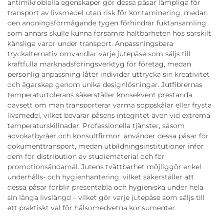
antimikrobiella egenskaper gör dessa påsar lämpliga för
transport av livsmedel utan risk för kontaminering, medan
den andningsförmågande tygen förhindrar fuktansamling
som annars skulle kunna försämra haltbarheten hos särskilt
känsliga varor under transport. Anpassningsbara
tryckalternativ omvandlar varje jutepåse som säljs till
kraftfulla marknadsföringsverktyg för företag, medan
personlig anpassning låter individer uttrycka sin kreativitet
och ägarskap genom unika designlösningar. Jutfibrernas
temperaturtolerans säkerställer konsekvent prestanda
oavsett om man transporterar varma soppskålar eller frysta
livsmedel, vilket bevarar påsens integritet även vid extrema
temperaturskillnader. Professionella tjänster, såsom
advokatbyråer och konsultfirmor, använder dessa påsar för
dokumenttransport, medan utbildningsinstitutioner inför
dem för distribution av studiematerial och för
promotionsändamål. Jutens tvättbarhet möjliggör enkel
underhålls- och hygienhantering, vilket säkerställer att
dessa påsar förblir presentabla och hygieniska under hela
sin långa livslängd – vilket gör varje jutepåse som säljs till
ett praktiskt val för hälsomedvetna konsumenter.