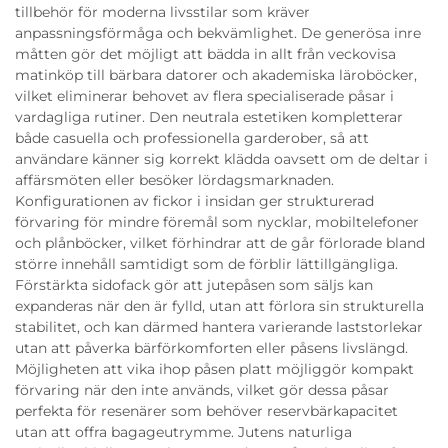
tillbehör för moderna livsstilar som kräver
anpassningsförmåga och bekvämlighet. De generösa inre
måtten gör det möjligt att bädda in allt från veckovisa
matinköp till bärbara datorer och akademiska läroböcker,
vilket eliminerar behovet av flera specialiserade påsar i
vardagliga rutiner. Den neutrala estetiken kompletterar
både casuella och professionella garderober, så att
användare känner sig korrekt klädda oavsett om de deltar i
affärsmöten eller besöker lördagsmarknaden.
Konfigurationen av fickor i insidan ger strukturerad
förvaring för mindre föremål som nycklar, mobiltelefoner
och plånböcker, vilket förhindrar att de går förlorade bland
större innehåll samtidigt som de förblir lättillgängliga.
Förstärkta sidofack gör att jutepåsen som säljs kan
expanderas när den är fylld, utan att förlora sin strukturella
stabilitet, och kan därmed hantera varierande laststorlekar
utan att påverka bärförkomforten eller påsens livslängd.
Möjligheten att vika ihop påsen platt möjliggör kompakt
förvaring när den inte används, vilket gör dessa påsar
perfekta för resenärer som behöver reservbärkapacitet
utan att offra bagageutrymme. Jutens naturliga