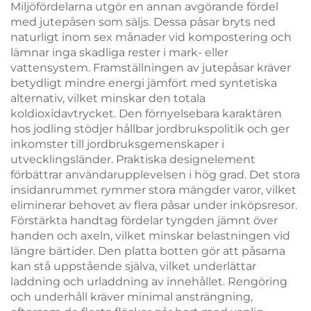
Miljöfördelarna utgör en annan avgörande fördel
med jutepåsen som säljs. Dessa påsar bryts ned
naturligt inom sex månader vid kompostering och
lämnar inga skadliga rester i mark- eller
vattensystem. Framställningen av jutepåsar kräver
betydligt mindre energi jämfört med syntetiska
alternativ, vilket minskar den totala
koldioxidavtrycket. Den förnyelsebara karaktären
hos jodling stödjer hållbar jordbrukspolitik och ger
inkomster till jordbruksgemenskaper i
utvecklingsländer. Praktiska designelement
förbättrar användarupplevelsen i hög grad. Det stora
insidanrummet rymmer stora mängder varor, vilket
eliminerar behovet av flera påsar under inköpsresor.
Förstärkta handtag fördelar tyngden jämnt över
handen och axeln, vilket minskar belastningen vid
längre bärtider. Den platta botten gör att påsarna
kan stå uppstående själva, vilket underlättar
laddning och urladdning av innehållet. Rengöring
och underhåll kräver minimal ansträngning,