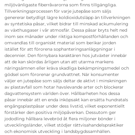
miljövänligaste fiberråvarorna som finns tillgängliga.
Tillverkningsprocessen för varje jutepåse som säljs
genererar betydligt lägre koldioxidutsläpp än tillverkningen
av syntetiska påsar, vilket bidrar till minskad ackumulering
av växthusgaser i vår atmosfär. Dessa påsar bryts helt ned
inom sex månader under riktiga kompostförhållanden och
omvandlas till organiskt material som berikar jorden
istället för att förorena sophanteringsanläggningar i
decennier. Den förnybara karaktären hos jutväxter innebär
att de kan skördas årligen utan att utarma markens
näringsämnen eller kräva skadliga bekämpningsmedel och
gödsel som förorenar grundvattnet. När konsumenter
väljer en jutepåse som säljs deltar de aktivt i minskningen
av plastavfall som hotar havslevande arter och blockerar
dagvattensystem världen över. Hållbarheten hos dessa
påsar innebär att en enda inköpsakt kan ersätta hundratals
engångsplastpåsar under dess livstid, vilket exponentiellt
förstärker den positiva miljöpåverkan. Dessutom ger
jododling hållbara levebröd åt flera miljoner bönder i
utvecklingsländer, vilket stödjer rättvisahandelspraktiker
och ekonomisk utveckling i landsbygdssamhällen.