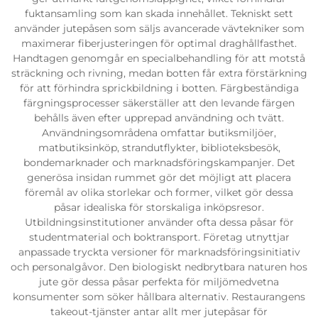
fuktansamling som kan skada innehållet. Tekniskt sett
använder jutepåsen som säljs avancerade vävtekniker som
maximerar fiberjusteringen för optimal draghållfasthet.
Handtagen genomgår en specialbehandling för att motstå
sträckning och rivning, medan botten får extra förstärkning
för att förhindra sprickbildning i botten. Färgbeständiga
färgningsprocesser säkerställer att den levande färgen
behålls även efter upprepad användning och tvätt.
Användningsområdena omfattar butiksmiljöer,
matbutiksinköp, strandutflykter, biblioteksbesök,
bondemarknader och marknadsföringskampanjer. Det
generösa insidan rummet gör det möjligt att placera
föremål av olika storlekar och former, vilket gör dessa
påsar idealiska för storskaliga inköpsresor.
Utbildningsinstitutioner använder ofta dessa påsar för
studentmaterial och boktransport. Företag utnyttjar
anpassade tryckta versioner för marknadsföringsinitiativ
och personalgåvor. Den biologiskt nedbrytbara naturen hos
jute gör dessa påsar perfekta för miljömedvetna
konsumenter som söker hållbara alternativ. Restaurangens
takeout-tjänster antar allt mer jutepåsar för