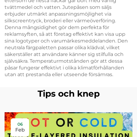
eftersom de flesta fläckar går bort med vanlig
tvättmedel och vatten. Jutepåsen som säljs
erbjuder utmärkt anpassningsmöjlighet via
silkscreentryck, broderi eller värmeöverföring.
Denna mångsidighet gör dem perfekta för
reklamsyften, så att företag effektivt kan visa upp
sina logotyper och varumärkesmeddelanden. Den
neutrala färgpaletten passar olika klädval, vilket
säkerställer att användare känner sig stilfulla och
självsäkra. Temperaturmotstånden gör att dessa
påsar fungerar effektivt i olika klimatförhållanden
utan att prestanda eller utseende försämras.
Tips och knep
06
Feb