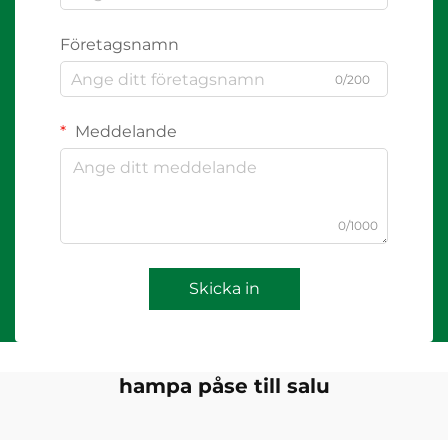
Företagsnamn
0/200
Meddelande
0/1000
Skicka in
hampa påse till salu