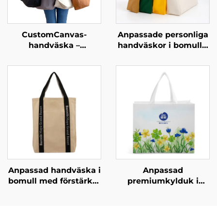
CustomCanvas-
Anpassade personliga
handväska –
handväskor i bomull –
överskridande
höj ditt varumärke
vardagsnödvändighet
med anpassad
merchandising
Anpassad handväska i
Anpassad
bomull med förstärkta
premiumkylduk i
handtag – slitstark
Oxfordmaterial med
bärväska med hög
läderhandtag – Stilfull
bärförmåga för daglig
termokassabag med