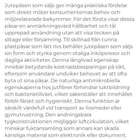
användning
fågel- och
Jutepåsen som säljs ger många praktiska fördelar
blommormotiv
som direkt möter konsumenternas behov och
miljörelaterade bekymmer. För det första visar dessa
påsar en anmärkningsvärd hållbarhet och tål
upprepad användning utan att visa tecken på
slitage eller försämring. Till skillnad från tunna
plastpåsar som lätt rivs behåller jutepåsen som säljs
sin form och styrka genom otaliga inköpsresor och
dagliga aktiviteter. Denna långlivad egenskap
innebär betydande kostnadsbesparingar på sikt,
eftersom användare undviker behovet av att ofta
byta ut sina påsar. De naturliga antimikrobiella
egenskaperna hos jutfibrer förhindrar luktbildning
och bakterietillväxt, vilket säkerställer att innehållet
förblir färskt och hygieniskt. Denna funktion är
särskilt värdefull vid transport av livsmedel eller
gymutrustning. Den andningsbara
tygkonstruktionen möjliggör luftcirkulation, vilket
minskar fuktansamling som annars kan skada
känsliga material som elektronik eller dokument.