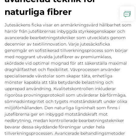
naturliga fibrer
Jutesäckens ficka visar en anmärkningsvärd hållbarhet som
härrör från jutefibrernas inbyggda styrkeegenskaper och
avancerade bearbetningstekniker som utvecklats genom
decennier av textilinnovation. Varje jutesäcksficka
genomgår en sofistikerad tillverkningsprocess som börjar
med noggrant utvalda jutefibrer av premiumklass,
skördade vid optimal mognad för att säkerställa maximal
draghållfasthet och flexibilitet. Vävprocessen använder
specialiserade vävstolar som skapar täta, enhetliga
mönster kapabla att tåla betydande belastning och
upprepad användning. Kvalitetskontrollen inkluderar
rigorösa provningsprotokoll som utvärderar bärförmåga,
sömnadsintegritet och tygets motståndskraft under olika
miljöförhållanden. Den naturliga ligninhalt som finns i
jutefibrerna ger en inbyggd motståndskraft mot
nedbrytning, medan kontrollerade bearbetningstekniker
bevarar dessa skyddande föreningar under hela
tillverkningsprocessen. Avancerade behandlingsmetoder