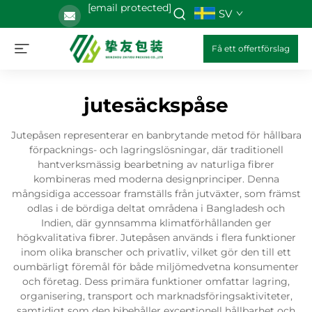
[email protected]
SV
Få ett offertförslag
jutesäckspåse
Jutepåsen representerar en banbrytande metod för hållbara
förpacknings- och lagringslösningar, där traditionell
hantverksmässig bearbetning av naturliga fibrer
kombineras med moderna designprinciper. Denna
mångsidiga accessoar framställs från jutväxter, som främst
odlas i de bördiga deltat områdena i Bangladesh och
Indien, där gynnsamma klimatförhållanden ger
högkvalitativa fibrer. Jutepåsen används i flera funktioner
inom olika branscher och privatliv, vilket gör den till ett
oumbärligt föremål för både miljömedvetna konsumenter
och företag. Dess primära funktioner omfattar lagring,
organisering, transport och marknadsföringsaktiviteter,
samtidigt som den bibehåller exceptionell hållbarhet och