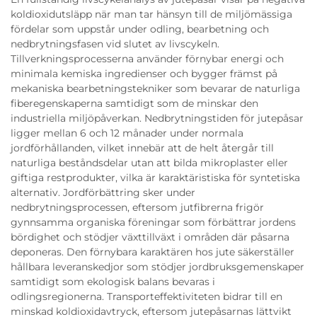
koldioxidutsläpp när man tar hänsyn till de miljömässiga
fördelar som uppstår under odling, bearbetning och
nedbrytningsfasen vid slutet av livscykeln.
Tillverkningsprocesserna använder förnybar energi och
minimala kemiska ingredienser och bygger främst på
mekaniska bearbetningstekniker som bevarar de naturliga
fiberegenskaperna samtidigt som de minskar den
industriella miljöpåverkan. Nedbrytningstiden för jutepåsar
ligger mellan 6 och 12 månader under normala
jordförhållanden, vilket innebär att de helt återgår till
naturliga beståndsdelar utan att bilda mikroplaster eller
giftiga restprodukter, vilka är karaktäristiska för syntetiska
alternativ. Jordförbättring sker under
nedbrytningsprocessen, eftersom jutfibrerna frigör
gynnsamma organiska föreningar som förbättrar jordens
bördighet och stödjer växttillväxt i områden där påsarna
deponeras. Den förnybara karaktären hos jute säkerställer
hållbara leveranskedjor som stödjer jordbruksgemenskaper
samtidigt som ekologisk balans bevaras i
odlingsregionerna. Transporteffektiviteten bidrar till en
minskad koldioxidavtryck, eftersom jutepåsarnas lättvikt