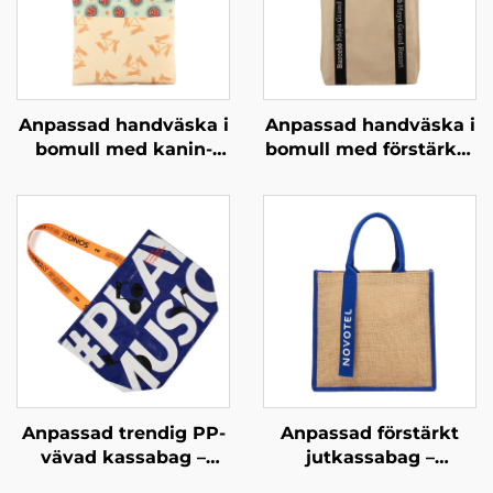
Anpassad handväska i
Anpassad handväska i
bomull med kanin-
bomull med förstärkta
och blommormotiv –
handtag – slitstark
unik konstnärlig gåva
bärväska med hög
för
bärförmåga för daglig
varumärkesbyggnad
användning
Anpassad trendig PP-
Anpassad förstärkt
vävad kassabag –
jutkassabag –
Tematisk
Färgblockerat design