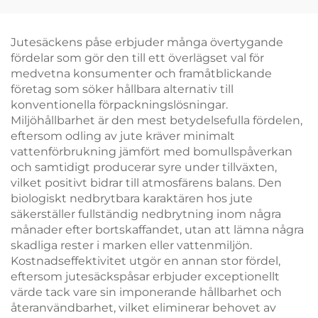
modekassabag med
och remhandtag för
musikmotiv för
ökad
varumärkesaktiviteter
varumärkessynlighet
Jutesäckens påse erbjuder många övertygande
fördelar som gör den till ett överlägset val för
medvetna konsumenter och framåtblickande
företag som söker hållbara alternativ till
konventionella förpackningslösningar.
Miljöhållbarhet är den mest betydelsefulla fördelen,
eftersom odling av jute kräver minimalt
vattenförbrukning jämfört med bomullspåverkan
och samtidigt producerar syre under tillväxten,
vilket positivt bidrar till atmosfärens balans. Den
biologiskt nedbrytbara karaktären hos jute
säkerställer fullständig nedbrytning inom några
månader efter bortskaffandet, utan att lämna några
skadliga rester i marken eller vattenmiljön.
Kostnadseffektivitet utgör en annan stor fördel,
eftersom jutesäckspåsar erbjuder exceptionellt
värde tack vare sin imponerande hållbarhet och
återanvändbarhet, vilket eliminerar behovet av