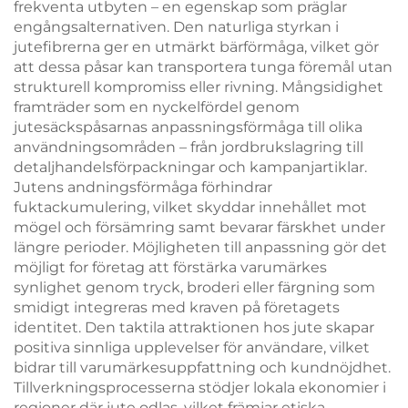
frekventa utbyten – en egenskap som präglar
engångsalternativen. Den naturliga styrkan i
jutefibrerna ger en utmärkt bärförmåga, vilket gör
att dessa påsar kan transportera tunga föremål utan
strukturell kompromiss eller rivning. Mångsidighet
framträder som en nyckelfördel genom
jutesäckspåsarnas anpassningsförmåga till olika
användningsområden – från jordbrukslagring till
detaljhandelsförpackningar och kampanjartiklar.
Jutens andningsförmåga förhindrar
fuktackumulering, vilket skyddar innehållet mot
mögel och försämring samt bevarar färskhet under
längre perioder. Möjligheten till anpassning gör det
möjligt for företag att förstärka varumärkes
synlighet genom tryck, broderi eller färgning som
smidigt integreras med kraven på företagets
identitet. Den taktila attraktionen hos jute skapar
positiva sinnliga upplevelser för användare, vilket
bidrar till varumärkesuppfattning och kundnöjdhet.
Tillverkningsprocesserna stödjer lokala ekonomier i
regioner där jute odlas, vilket främjar etiska