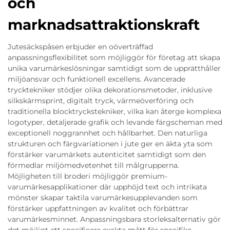
och
marknadsattraktionskraft
Jutesäckspåsen erbjuder en oöverträffad
anpassningsflexibilitet som möjliggör för företag att skapa
unika varumärkeslösningar samtidigt som de upprätthåller
miljöansvar och funktionell excellens. Avancerade
trycktekniker stödjer olika dekorationsmetoder, inklusive
silkskärmsprint, digitalt tryck, värmeöverföring och
traditionella blocktryckstekniker, vilka kan återge komplexa
logotyper, detaljerade grafik och levande färgscheman med
exceptionell noggrannhet och hållbarhet. Den naturliga
strukturen och färgvariationen i jute ger en äkta yta som
förstärker varumärkets autenticitet samtidigt som den
förmedlar miljömedvetenhet till målgrupperna.
Möjligheten till broderi möjliggör premium-
varumärkesapplikationer där upphöjd text och intrikata
mönster skapar taktila varumärkesupplevanden som
förstärker uppfattningen av kvalitet och förbättrar
varumärkesminnet. Anpassningsbara storleksalternativ gör