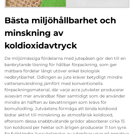
Bästa miljöhållbarhet och
minskning av
koldioxidavtryck
De miljömässiga fördelarna med jutepåsen gör den till en
banbrytande lösning för hållbar förpackning, som ger
mätbara fördelar långt utöver enkel biologisk
nedbrytbarhet. Odlingen av jute kräver betydligt mindre
vattenanvändning jämfört med konventionella
förpackningsmaterial, där varje acre jutväxter producerar
avsevärt mer användbar fiber samtidigt som de använder
mindre än hälften av bevattningen som krävs för
bomullodling. Jutväxtens förmåga att binda koldioxid
bidrar aktivt till minskning av atmosfärisk koldioxid,
eftersom dessa snabbtvätande grödor absorberar cirka 15
ton koldioxid per hektar och årligen producerar 11 ton syre.
En fullständig livscykelanalys av jutepåsar visar på negativa