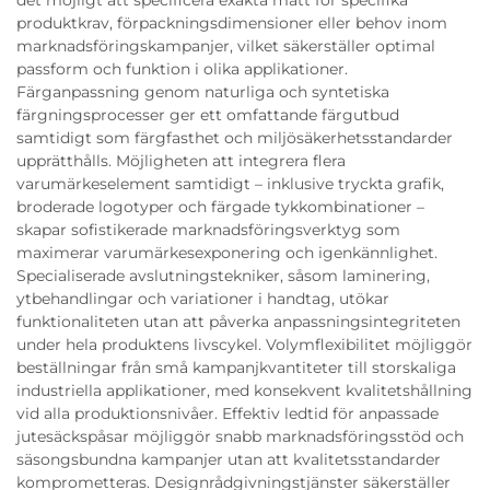
det möjligt att specificera exakta mått för specifika
produktkrav, förpackningsdimensioner eller behov inom
marknadsföringskampanjer, vilket säkerställer optimal
passform och funktion i olika applikationer.
Färganpassning genom naturliga och syntetiska
färgningsprocesser ger ett omfattande färgutbud
samtidigt som färgfasthet och miljösäkerhetsstandarder
upprätthålls. Möjligheten att integrera flera
varumärkeselement samtidigt – inklusive tryckta grafik,
broderade logotyper och färgade tykkombinationer –
skapar sofistikerade marknadsföringsverktyg som
maximerar varumärkesexponering och igenkännlighet.
Specialiserade avslutningstekniker, såsom laminering,
ytbehandlingar och variationer i handtag, utökar
funktionaliteten utan att påverka anpassningsintegriteten
under hela produktens livscykel. Volymflexibilitet möjliggör
beställningar från små kampanjkvantiteter till storskaliga
industriella applikationer, med konsekvent kvalitetshållning
vid alla produktionsnivåer. Effektiv ledtid för anpassade
jutesäckspåsar möjliggör snabb marknadsföringsstöd och
säsongsbundna kampanjer utan att kvalitetsstandarder
komprometteras. Designrådgivningstjänster säkerställer