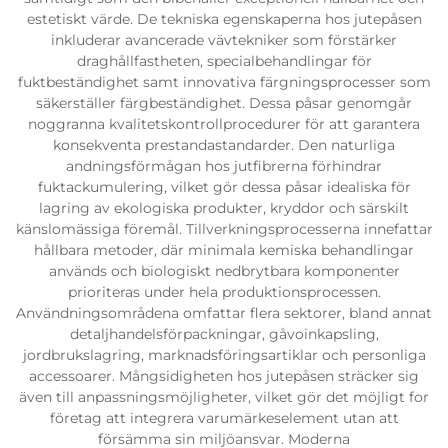
estetiskt värde. De tekniska egenskaperna hos jutepåsen
inkluderar avancerade vävtekniker som förstärker
draghållfastheten, specialbehandlingar för
fuktbeständighet samt innovativa färgningsprocesser som
säkerställer färgbeständighet. Dessa påsar genomgår
noggranna kvalitetskontrollprocedurer för att garantera
konsekventa prestandastandarder. Den naturliga
andningsförmågan hos jutfibrerna förhindrar
fuktackumulering, vilket gör dessa påsar idealiska för
lagring av ekologiska produkter, kryddor och särskilt
känslomässiga föremål. Tillverkningsprocesserna innefattar
hållbara metoder, där minimala kemiska behandlingar
används och biologiskt nedbrytbara komponenter
prioriteras under hela produktionsprocessen.
Användningsområdena omfattar flera sektorer, bland annat
detaljhandelsförpackningar, gåvoinkapsling,
jordbrukslagring, marknadsföringsartiklar och personliga
accessoarer. Mångsidigheten hos jutepåsen sträcker sig
även till anpassningsmöjligheter, vilket gör det möjligt for
företag att integrera varumärkeselement utan att
försämma sin miljöansvar. Moderna