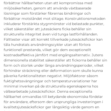
förbättrar hållbarheten utan att kompromissa med
miljösäkerheten, genom att använda växtbaserade
lösningar som förstärker fibrernas bindningar och
förbättrar motståndet mot slitage. Konstruktionsmetoden
inkluderar förstärkta stygnmönster vid belastade punkter,
vilket säkerställer att jutesäckens ficka behåller sin
strukturella integritet även vid tunga lastförhållanden.
Fälttester visar att korrekt tillverkade jutesäcksfickor kan
tåla hundratals användningscykler utan att förlora
funktionell prestanda, vilket gör dem exceptionellt
kostnadseffektiva jämfört med engångsalternativ. Jutens
dimensionella stabilitet säkerställer att fickorna behåller sin
form och storlek under långa användningsperioder, vilket
förhindrar sträckning eller deformation som skulle kunna
påverka funktionaliteten negativt. Miljöfaktorer såsom
fuktighetssvängningar och temperaturvariationer har
minimal inverkan på de strukturella egenskaperna hos
välbearbetade jutesäcksfickor. Denna exceptionella
hållbarhet omvandlas till betydande ekonomiska fördelar
för användare, eftersom den ursprungliga investeringen i
kvalitetsjutesäcksfickor ger långsiktig värde genom en