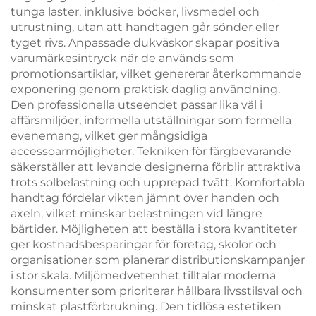
tunga laster, inklusive böcker, livsmedel och
utrustning, utan att handtagen går sönder eller
tyget rivs. Anpassade dukväskor skapar positiva
varumärkesintryck när de används som
promotionsartiklar, vilket genererar återkommande
exponering genom praktisk daglig användning.
Den professionella utseendet passar lika väl i
affärsmiljöer, informella utställningar som formella
evenemang, vilket ger mångsidiga
accessoarmöjligheter. Tekniken för färgbevarande
säkerställer att levande designerna förblir attraktiva
trots solbelastning och upprepad tvätt. Komfortabla
handtag fördelar vikten jämnt över handen och
axeln, vilket minskar belastningen vid längre
bärtider. Möjligheten att beställa i stora kvantiteter
ger kostnadsbesparingar för företag, skolor och
organisationer som planerar distributionskampanjer
i stor skala. Miljömedvetenhet tilltalar moderna
konsumenter som prioriterar hållbara livsstilsval och
minskat plastförbrukning. Den tidlösa estetiken