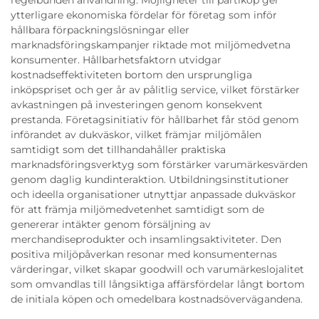
regelbunden användning. Möjligheter till partiköp ger
ytterligare ekonomiska fördelar för företag som inför
hållbara förpackningslösningar eller
marknadsföringskampanjer riktade mot miljömedvetna
konsumenter. Hållbarhetsfaktorn utvidgar
kostnadseffektiviteten bortom den ursprungliga
inköpspriset och ger år av pålitlig service, vilket förstärker
avkastningen på investeringen genom konsekvent
prestanda. Företagsinitiativ för hållbarhet får stöd genom
införandet av dukväskor, vilket främjar miljömålen
samtidigt som det tillhandahåller praktiska
marknadsföringsverktyg som förstärker varumärkesvärden
genom daglig kundinteraktion. Utbildningsinstitutioner
och ideella organisationer utnyttjar anpassade dukväskor
för att främja miljömedvetenhet samtidigt som de
genererar intäkter genom försäljning av
merchandiseprodukter och insamlingsaktiviteter. Den
positiva miljöpåverkan resonar med konsumenternas
värderingar, vilket skapar goodwill och varumärkeslojalitet
som omvandlas till långsiktiga affärsfördelar långt bortom
de initiala köpen och omedelbara kostnadsövervägandena.