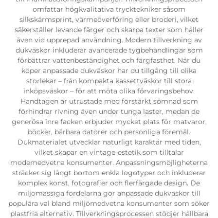
omfattar högkvalitativa trycktekniker såsom
silkskärmsprint, värmeöverföring eller broderi, vilket
säkerställer levande färger och skarpa texter som håller
även vid upprepad användning. Modern tillverkning av
dukväskor inkluderar avancerade tygbehandlingar som
förbättrar vattenbeständighet och färgfasthet. När du
köper anpassade dukväskor har du tillgång till olika
storlekar – från kompakta kassettväskor till stora
inköpsväskor – för att möta olika förvaringsbehov.
Handtagen är utrustade med förstärkt sömnad som
förhindrar rivning även under tunga laster, medan de
generösa inre facken erbjuder mycket plats för matvaror,
böcker, bärbara datorer och personliga föremål.
Dukmaterialet utvecklar naturligt karaktär med tiden,
vilket skapar en vintage-estetik som tilltalar
modemedvetna konsumenter. Anpassningsmöjligheterna
sträcker sig långt bortom enkla logotyper och inkluderar
komplex konst, fotografier och flerfärgade design. De
miljömässiga fördelarna gör anpassade dukväskor till
populära val bland miljömedvetna konsumenter som söker
plastfria alternativ. Tillverkningsprocessen stödjer hållbara