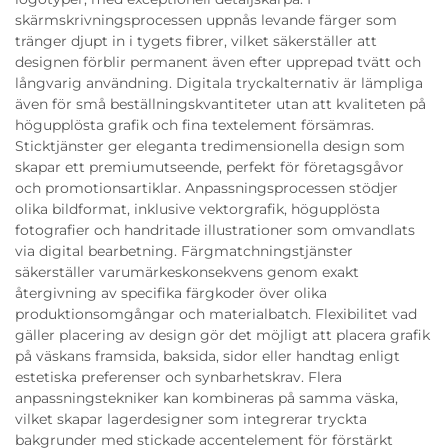
skärmskrivningsprocessen uppnås levande färger som
tränger djupt in i tygets fibrer, vilket säkerställer att
designen förblir permanent även efter upprepad tvätt och
långvarig användning. Digitala tryckalternativ är lämpliga
även för små beställningskvantiteter utan att kvaliteten på
högupplösta grafik och fina textelement försämras.
Sticktjänster ger eleganta tredimensionella design som
skapar ett premiumutseende, perfekt för företagsgåvor
och promotionsartiklar. Anpassningsprocessen stödjer
olika bildformat, inklusive vektorgrafik, högupplösta
fotografier och handritade illustrationer som omvandlats
via digital bearbetning. Färgmatchningstjänster
säkerställer varumärkeskonsekvens genom exakt
återgivning av specifika färgkoder över olika
produktionsomgångar och materialbatch. Flexibilitet vad
gäller placering av design gör det möjligt att placera grafik
på väskans framsida, baksida, sidor eller handtag enligt
estetiska preferenser och synbarhetskrav. Flera
anpassningstekniker kan kombineras på samma väska,
vilket skapar lagerdesigner som integrerar tryckta
bakgrunder med stickade accentelement för förstärkt