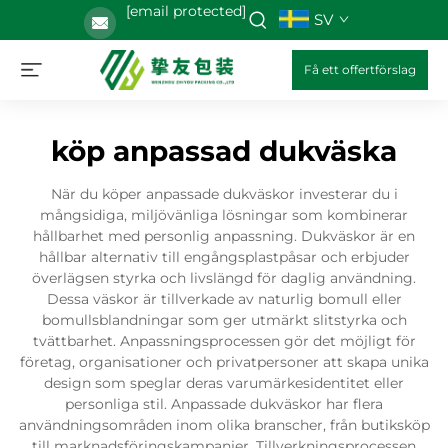
[email protected]
SV
Få ett offertförslag
köp anpassad dukväska
När du köper anpassade dukväskor investerar du i
mångsidiga, miljövänliga lösningar som kombinerar
hållbarhet med personlig anpassning. Dukväskor är en
hållbar alternativ till engångsplastpåsar och erbjuder
överlägsen styrka och livslängd för daglig användning.
Dessa väskor är tillverkade av naturlig bomull eller
bomullsblandningar som ger utmärkt slitstyrka och
tvättbarhet. Anpassningsprocessen gör det möjligt för
företag, organisationer och privatpersoner att skapa unika
design som speglar deras varumärkesidentitet eller
personliga stil. Anpassade dukväskor har flera
användningsområden inom olika branscher, från butiksköp
till marknadsföringskampanjer. Tillverkningsprocessen