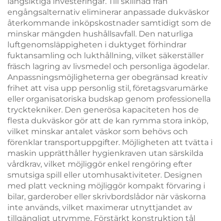
långsiktiga investeringar. Till skillnad från
engångsalternativ eliminerar anpassade dukväskor
återkommande inköpskostnader samtidigt som de
minskar mängden hushållsavfall. Den naturliga
luftgenomsläppigheten i duktyget förhindrar
fuktansamling och lukthållning, vilket säkerställer
fräsch lagring av livsmedel och personliga ägodelar.
Anpassningsmöjligheterna ger obegränsad kreativ
frihet att visa upp personlig stil, företagsvarumärke
eller organisatoriska budskap genom professionella
trycktekniker. Den generösa kapaciteten hos de
flesta dukväskor gör att de kan rymma stora inköp,
vilket minskar antalet väskor som behövs och
förenklar transportuppgifter. Möjligheten att tvätta i
maskin upprätthåller hygienkraven utan särskilda
vårdkrav, vilket möjliggör enkel rengöring efter
smutsiga spill eller utomhusaktiviteter. Designen
med platt veckning möjliggör kompakt förvaring i
bilar, garderober eller skrivbordslådor när väskorna
inte används, vilket maximerar utnyttjandet av
tillgängligt utrymme. Förstärkt konstruktion tål