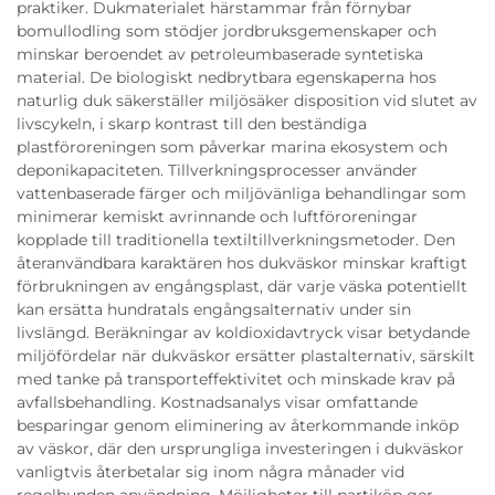
praktiker. Dukmaterialet härstammar från förnybar
bomullodling som stödjer jordbruksgemenskaper och
minskar beroendet av petroleumbaserade syntetiska
material. De biologiskt nedbrytbara egenskaperna hos
naturlig duk säkerställer miljösäker disposition vid slutet av
livscykeln, i skarp kontrast till den beständiga
plastföroreningen som påverkar marina ekosystem och
deponikapaciteten. Tillverkningsprocesser använder
vattenbaserade färger och miljövänliga behandlingar som
minimerar kemiskt avrinnande och luftföroreningar
kopplade till traditionella textiltillverkningsmetoder. Den
återanvändbara karaktären hos dukväskor minskar kraftigt
förbrukningen av engångsplast, där varje väska potentiellt
kan ersätta hundratals engångsalternativ under sin
livslängd. Beräkningar av koldioxidavtryck visar betydande
miljöfördelar när dukväskor ersätter plastalternativ, särskilt
med tanke på transporteffektivitet och minskade krav på
avfallsbehandling. Kostnadsanalys visar omfattande
besparingar genom eliminering av återkommande inköp
av väskor, där den ursprungliga investeringen i dukväskor
vanligtvis återbetalar sig inom några månader vid