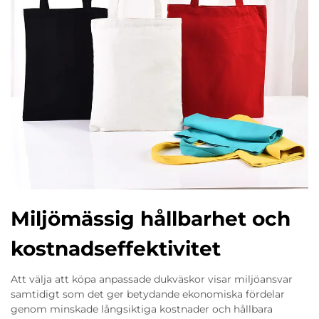
Miljömässig hållbarhet och
kostnadseffektivitet
Att välja att köpa anpassade dukväskor visar miljöansvar
samtidigt som det ger betydande ekonomiska fördelar
genom minskade långsiktiga kostnader och hållbara