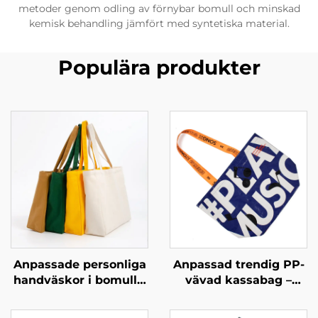
metoder genom odling av förnybar bomull och minskad
kemisk behandling jämfört med syntetiska material.
Populära produkter
Anpassade personliga
Anpassad trendig PP-
handväskor i bomull –
vävad kassabag –
höj ditt varumärke
Tematisk
med anpassad
modekassabag med