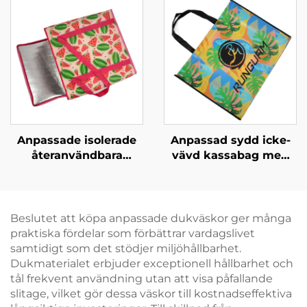
merchandising
musikmotiv för
varumärkesaktiviteter
Anpassade isolerade
Anpassad sydd icke-
återanvändbara
vävd kassabag med
matkassar,
tydligt tropiskt
sammanvikbar kylduk
grafiskt mönster –
för livsmedel för
Utmärkande märkta
företagsmärkning,
produkter för B2B
Beslutet att köpa anpassade dukväskor ger många
evenemang och
praktiska fördelar som förbättrar vardagslivet
kampanjer
samtidigt som det stödjer miljöhållbarhet.
Dukmaterialet erbjuder exceptionell hållbarhet och
tål frekvent användning utan att visa påfallande
slitage, vilket gör dessa väskor till kostnadseffektiva