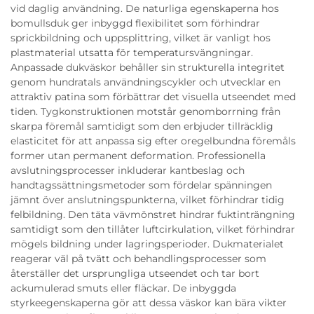
vid daglig användning. De naturliga egenskaperna hos
bomullsduk ger inbyggd flexibilitet som förhindrar
sprickbildning och uppsplittring, vilket är vanligt hos
plastmaterial utsatta för temperatursvängningar.
Anpassade dukväskor behåller sin strukturella integritet
genom hundratals användningscykler och utvecklar en
attraktiv patina som förbättrar det visuella utseendet med
tiden. Tygkonstruktionen motstår genomborrning från
skarpa föremål samtidigt som den erbjuder tillräcklig
elasticitet för att anpassa sig efter oregelbundna föremåls
former utan permanent deformation. Professionella
avslutningsprocesser inkluderar kantbeslag och
handtagssättningsmetoder som fördelar spänningen
jämnt över anslutningspunkterna, vilket förhindrar tidig
felbildning. Den täta vävmönstret hindrar fuktinträngning
samtidigt som den tillåter luftcirkulation, vilket förhindrar
mögels bildning under lagringsperioder. Dukmaterialet
reagerar väl på tvätt och behandlingsprocesser som
återställer det ursprungliga utseendet och tar bort
ackumulerad smuts eller fläckar. De inbyggda
styrkeegenskaperna gör att dessa väskor kan bära vikter