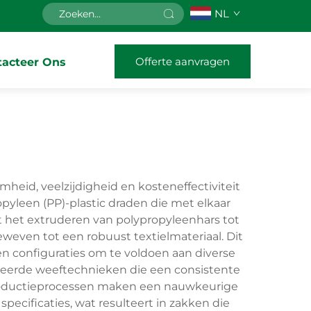
NL
Offerte aanvragen
tacteer Ons
eid, veelzijdigheid en kosteneffectiviteit
yleen (PP)-plastic draden die met elkaar
 het extruderen van polypropyleenhars tot
even tot een robuust textielmateriaal. Dit
n configuraties om te voldoen aan diverse
ceerde weeftechnieken die een consistente
productieprocessen maken een nauwkeurige
ecificaties, wat resulteert in zakken die