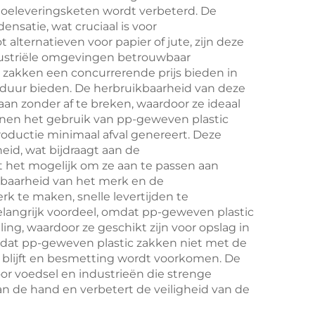
 toeleveringsketen wordt verbeterd. De
bloemprint
satie, wat cruciaal is voor
alternatieven voor papier of jute, zijn deze
dustriële omgevingen betrouwbaar
 zakken een concurrerende prijs bieden in
nsduur bieden. De herbruikbaarheid van deze
an zonder af te breken, waardoor ze ideaal
nnen het gebruik van pp-geweven plastic
roductie minimaal afval genereert. Deze
id, wat bijdraagt aan de
 het mogelijk om ze aan te passen aan
htbaarheid van het merk en de
rk te maken, snelle levertijden te
langrijk voordeel, omdat pp-geweven plastic
ng, waardoor ze geschikt zijn voor opslag in
r dat pp-geweven plastic zakken niet met de
 blijft en besmetting wordt voorkomen. De
r voedsel en industrieën die strenge
n de hand en verbetert de veiligheid van de