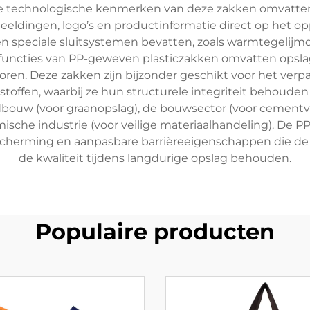
De technologische kenmerken van deze zakken omvatt
eeldingen, logo’s en productinformatie direct op het o
speciale sluitsystemen bevatten, zoals warmtegelijmde
e functies van PP-geweven plasticzakken omvatten opsla
toren. Deze zakken zijn bijzonder geschikt voor het ver
toffen, waarbij ze hun structurele integriteit behou
ndbouw (voor graanopslag), de bouwsector (voor cement
emische industrie (voor veilige materiaalhandeling). De P
scherming en aanpasbare barrièreeigenschappen die d
de kwaliteit tijdens langdurige opslag behouden.
Populaire producten