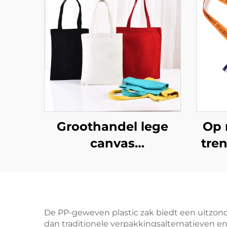
Groothandel lege
Op 
canvas
tre
boodschappentassen
– Volledige
muz
personalisatie
mo
(ODM/OEM)
me
De PP-geweven plastic zak biedt een uitzonde
dan traditionele verpakkingsalternatieven en