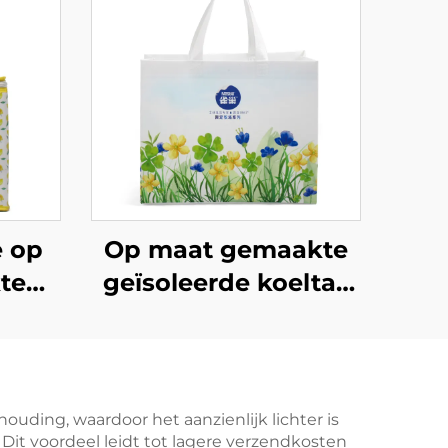
e op
Op maat gemaakte
te
geïsoleerde koeltas
et-
van Oxford-weefsel
as –
met leren
/ODM
handvatten –
e
stijlvolle thermotas
uding, waardoor het aanzienlijk lichter is
Dit voordeel leidt tot lagere verzendkosten
met vogel- en