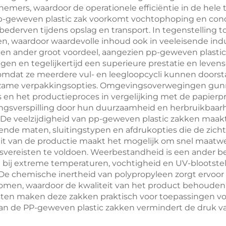
emers, waardoor de operationele efficiëntie in de hele
-geweven plastic zak voorkomt vochtophoping en conden
erven tijdens opslag en transport. In tegenstelling tot 
n, waardoor waardevolle inhoud ook in veeleisende in
 een ander groot voordeel, aangezien pp-geweven plastic
gen en tegelijkertijd een superieure prestatie en leve
mdat ze meerdere vul- en leegloopcycli kunnen doorsta
duurzame verpakkingsopties. Omgevingsoverwegingen gu
 en het productieproces in vergelijking met de papierp
ngsverspilling door hun duurzaamheid en herbruikbaarhe
 De veelzijdigheid van pp-geweven plastic zakken maakt
lende maten, sluitingstypen en afdrukopties die de zic
iteit van de productie maakt het mogelijk om snel maatwe
vereisten te voldoen. Weerbestandheid is een ander be
bij extreme temperaturen, vochtigheid en UV-blootstelli
 De chemische inertheid van polypropyleen zorgt ervoo
omen, waardoor de kwaliteit van het product behouden
ten maken deze zakken praktisch voor toepassingen voo
an de PP-geweven plastic zakken vermindert de druk va