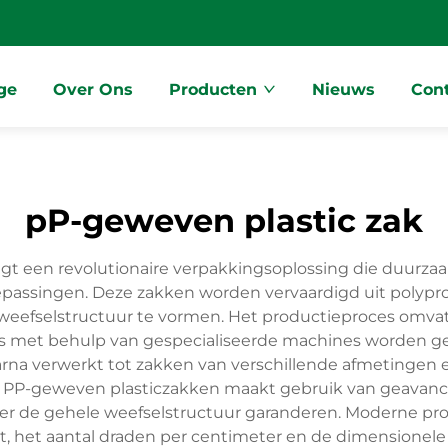
ge
Over Ons
Producten
Nieuws
Con
pP-geweven plastic zak
 een revolutionaire verpakkingsoplossing die duurzaamh
passingen. Deze zakken worden vervaardigd uit polyprop
weefselstructuur te vormen. Het productieproces omvat
ns met behulp van gespecialiseerde machines worden gew
a verwerkt tot zakken van verschillende afmetingen e
r PP-geweven plasticzakken maakt gebruik van geavan
over de gehele weefselstructuur garanderen. Moderne 
, het aantal draden per centimeter en de dimensionele sp