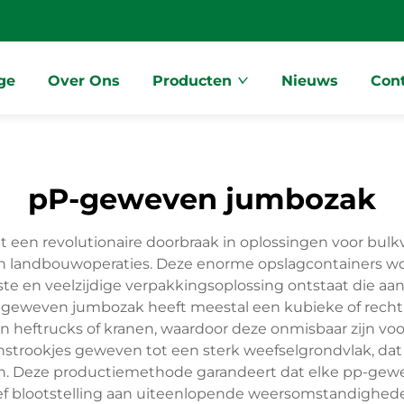
ge
Over Ons
Producten
Nieuws
Con
pP-geweven jumbozak
en revolutionaire doorbraak in oplossingen voor bul
en landbouwoperaties. Deze enorme opslagcontainers 
e en veelzijdige verpakkingsoplossing ontstaat die aanz
 pp-geweven jumbozak heeft meestal een kubieke of rec
heftrucks of kranen, waardoor deze onmisbaar zijn voor 
strookjes geweven tot een sterk weefselgrondvlak, da
. Deze productiemethode garandeert dat elke pp-gew
sief blootstelling aan uiteenlopende weersomstandighede