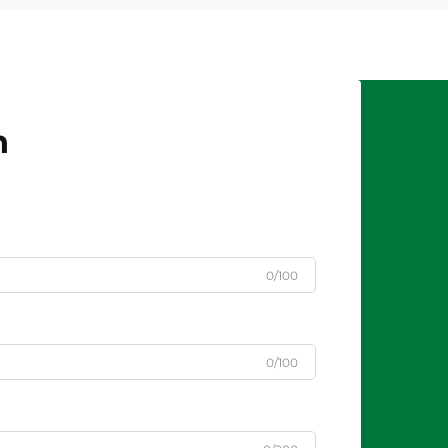
n
0/100
0/100