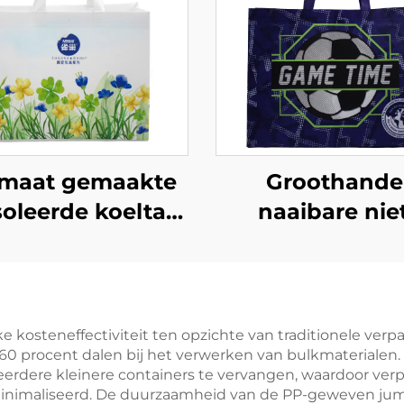
maat gemaakte
Groothande
soleerde koeltas
naaibare nie
 Oxford-weefsel
geweven
met leren
promotionele t
handvatten –
– gegraveerde
jlvolle thermotas
bedrukte 'Ga
e kosteneffectiviteit ten opzichte van traditionele ve
0 procent dalen bij het verwerken van bulkmaterialen. D
met vogel- en
Day'-tassen v
rdere kleinere containers te vervangen, waardoor ver
bloemprint
zakelijke
nimaliseerd. De duurzaamheid van de PP-geweven jumb