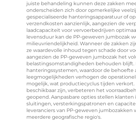
juiste behandeling kunnen deze zakken mee
mode-retail
onderscheiden zich door opmerkelijke veelzijd
gespecialiseerde hanteringsapparatuur of op
verzendkosten aanzienlijk, aangezien de verp
laadcapaciteit voor vervoerbedrijven optima
levensduur kan de PP-geweven jumbozak word
milieuvriendelijkheid. Wanneer de zakken z
ze waardevolle inhoud tegen schade door voch
aangezien de PP-geweven jumbozak het volum
belastingsomstandigheden behouden blijft.
hanteringssystemen, waardoor de behoefte a
leegmogelijkheden verhogen de operationel
mogelijk, wat productiecyclus tijden verkor
beschikbaar zijn, verbeteren het voorraadb
geopend. Aanpasbare opties stellen klanten i
sluitingen, versterkingspatronen en capacit
leveranciers van PP-geweven jumbozakken waa
meerdere geografische regio's.