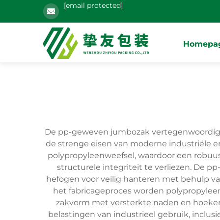
[email protected]
Homepa
De pp-geweven jumbozak vertegenwoordigt e
de strenge eisen van moderne industriële 
polypropyleenweefsel, waardoor een robuust
structurele integriteit te verliezen. De
hefogen voor veilig hanteren met behulp van 
het fabricageproces worden polypropyleen
zakvorm met versterkte naden en hoeken
belastingen van industrieel gebruik, inclu