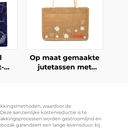
l
Op maat gemaakte
t-
jutetassen met
katoenen vak en
assen
persoonlijke
 of
bedrukking in
me
bulkverpakking –
rpakkingsmethoden, waardoor de
eze aanzienlijke kostenreductie is te
oor
herbruikbaar, ideaal
pakkingsprocessen worden gestroomlijnd en
voor picknicks,
ozak garandeert een lange levensduur; bij