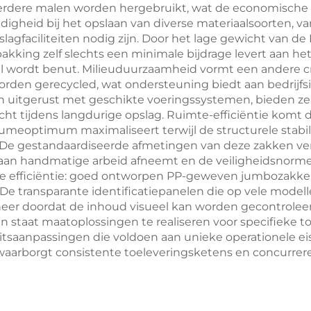
rdere malen worden hergebruikt, wat de economische w
evenemente
igheid bij het opslaan van diverse materiaalsoorten, van
slagfaciliteiten nodig zijn. Door het lage gewicht van
akking zelf slechts een minimale bijdrage levert aan h
al wordt benut. Milieuduurzaamheid vormt een andere cr
en gerecycled, wat ondersteuning biedt aan bedrijfsin
ijn uitgerust met geschikte voeringssystemen, bieden
t tijdens langdurige opslag. Ruimte-efficiëntie komt dui
eoptimum maximaliseert terwijl de structurele stabili
 De gestandaardiseerde afmetingen van deze zakken v
an handmatige arbeid afneemt en de veiligheidsnormen 
e efficiëntie: goed ontworpen PP-geweven jumbozakke
t. De transparante identificatiepanelen die op vele mo
eheer doordat de inhoud visueel kan worden gecontrolee
n staat maatoplossingen te realiseren voor specifieke t
eitsaanpassingen die voldoen aan unieke operationele e
rborgt consistente toeleveringsketens en concurrerende