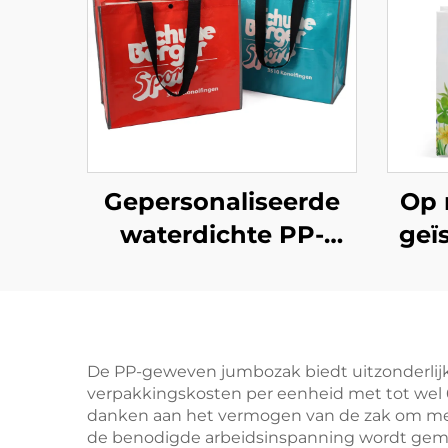
Gepersonaliseerde
Op 
waterdichte PP-
geï
geweven
van
boodschappentassen
– Stijlvolle,
milieuvriendelijke
sti
De PP-geweven jumbozak biedt uitzonderlijk
verpakkingskosten per eenheid met tot wel 6
gemerkte
danken aan het vermogen van de zak om mee
draagzakken voor
de benodigde arbeidsinspanning wordt gemi