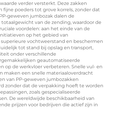
aarde verder versterkt. Deze zakken
n
kamperen,
 fijne poeders tot grove korrels, zonder dat
strandbezoeken en
 de PP-geweven jumbozak dalen de
et totaalgewicht van de zending, waardoor de
buitenactiviteiten
uciale voordelen: aan het einde van de
itiatieven op het gebied van
 ze superieure vochtweerstand en beschermen
delijk tot stand bij opslag en transport,
teit onder verschillende
ergemakkelijken geautomatiseerde
op de werkvloer verbeteren. Snelle vul- en
n maken een snelle materiaaloverdracht
dellen van PP-geweven jumbozakken
rd zonder dat de verpakking hoeft te worden
oepassingen, zoals gespecialiseerde
isen. De wereldwijde beschikbaarheid van
 prijzen voor bedrijven die actief zijn in