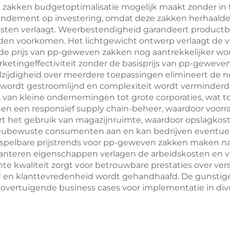
draagzakken v
zakken budgetoptimalisatie mogelijk maakt zonder in te 
rendement op investering, omdat deze zakken herhaalde
mode-retail
sten verlaagt. Weerbestendigheid garandeert productbe
den voorkomen. Het lichtgewicht ontwerp verlaagt de ve
e prijs van pp-geweven zakken nog aantrekkelijker wor
tingeffectiviteit zonder de basisprijs van pp-geweven 
zijdigheid over meerdere toepassingen elimineert de n
wordt gestroomlijnd en complexiteit wordt verminderd.
, van kleine ondernemingen tot grote corporaties, wat t
nen een responsief supply chain-beheer, waardoor voor
rt het gebruik van magazijnruimte, waardoor opslagkoste
ilieubewuste consumenten aan en kan bedrijven eventu
rspelbare prijstrends voor pp-geweven zakken maken 
hanteren eigenschappen verlagen de arbeidskosten en 
te kwaliteit zorgt voor betrouwbare prestaties over ver
 en klanttevredenheid wordt gehandhaafd. De gunstige
overtuigende business cases voor implementatie in div