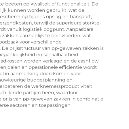
oor
B2B
boeten op kwaliteit of functionaliteit. De
lijk kunnen worden gebruikt, wat de
scherming tijdens opslag en transport,
rzendkosten, terwijl de superieure sterkte-
dt vanuit logistiek oogpunt. Aanpasbare
zakken aanzienlijk te beïnvloeden, wat
oodzaak voor verschillende
 De prijsstructuur van pp-geweven zakken is
oegankelijkheid en schaalbaarheid
raadkosten worden verlaagd en de cashflow
n dalen en operationele efficiëntie wordt
eel in aanmerking doen komen voor
nauwkeurige budgetplanning en
verbeteren de werknemersproductiviteit
schillende partijen heen, waardoor
 prijs van pp-geweven zakken in combinatie
erse sectoren en toepassingen.