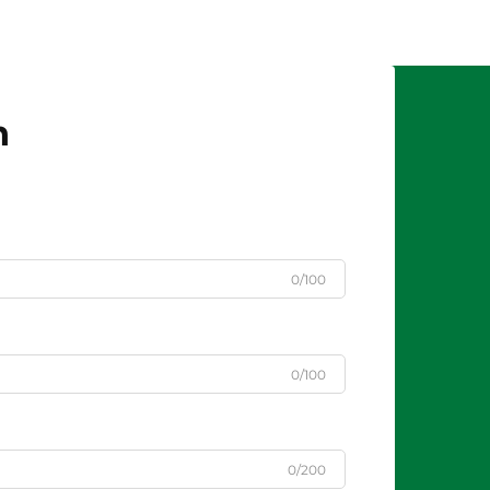
n
0/100
0/100
0/200