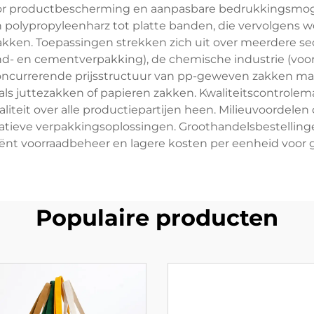
oor productbescherming en aanpasbare bedrukkingsmoge
olypropyleenharz tot platte banden, die vervolgens wor
ken. Toepassingen strekken zich uit over meerdere se
nd- en cementverpakking), de chemische industrie (voor
oncurrerende prijsstructuur van pp-geweven zakken maa
als juttezakken of papieren zakken. Kwaliteitscontrole
eit over alle productiepartijen heen. Milieuvoordelen
rnatieve verpakkingsoplossingen. Groothandelsbestelling
ënt voorraadbeheer en lagere kosten per eenheid voor gr
Populaire producten