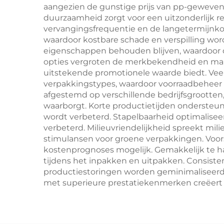
aangezien de gunstige prijs van pp-geweven 
duurzaamheid zorgt voor een uitzonderlijk 
vervangingsfrequentie en de langetermijnko
waardoor kostbare schade en verspilling wor
eigenschappen behouden blijven, waardoor d
opties vergroten de merkbekendheid en marke
uitstekende promotionele waarde biedt. Veel
verpakkingstypes, waardoor voorraadbeheer 
afgestemd op verschillende bedrijfsgrootten
waarborgt. Korte productietijden ondersteu
wordt verbeterd. Stapelbaarheid optimalisee
verbeterd. Milieuvriendelijkheid spreekt m
stimulansen voor groene verpakkingen. Voo
kostenprognoses mogelijk. Gemakkelijk te 
tijdens het inpakken en uitpakken. Consisten
productiestoringen worden geminimaliseerd
met superieure prestatiekenmerken creëert 