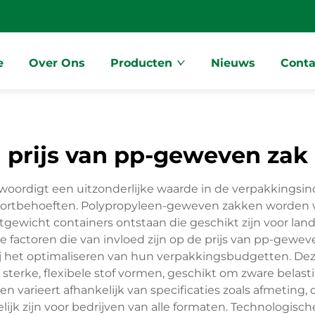
e
Over Ons
Producten
Nieuws
Conta
prijs van pp-geweven zak
ordigt een uitzonderlijke waarde in de verpakkingsind
nsportbehoeften. Polypropyleen-geweven zakken worden
gewicht containers ontstaan die geschikt zijn voor la
 factoren die van invloed zijn op de prijs van pp-gewev
het optimaliseren van hun verpakkingsbudgetten. Deze
sterke, flexibele stof vormen, geschikt om zware bel
n varieert afhankelijk van specificaties zoals afmetin
ijk zijn voor bedrijven van alle formaten. Technologisc