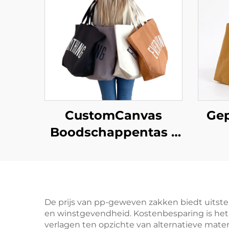
CustomCanvas
Gep
Boodschappentas –
Oversized alledaags
bood
essentieel
– V
gep
De prijs van pp-geweven zakken biedt uitste
en winstgevendheid. Kostenbesparing is het 
m
verlagen ten opzichte van alternatieve mate