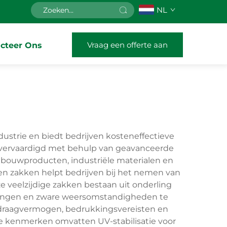
NL
Vraag een offerte aan
cteer Ons
ustrie en biedt bedrijven kosteneffectieve
 vervaardigd met behulp van geavanceerde
ndbouwproducten, industriële materialen en
en zakken helpt bedrijven bij het nemen van
 veelzijdige zakken bestaan uit onderling
astingen en zware weersomstandigheden te
g, draagvermogen, bedrukkingsvereisten en
he kenmerken omvatten UV-stabilisatie voor