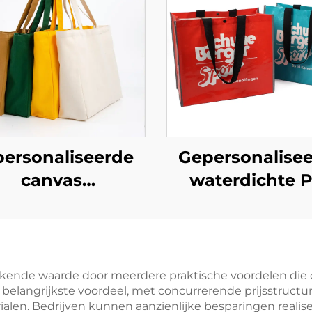
ersonaliseerde
Gepersonalise
canvas
waterdichte 
schappentassen
geweven
erhoog uw merk
boodschappent
met
– Stijlvolle,
ersonaliseerde
milieuvriendel
kende waarde door meerdere praktische voordelen die di
belangrijkste voordeel, met concurrerende prijsstructu
erchandising
gemerkte
rialen. Bedrijven kunnen aanzienlijke besparingen reali