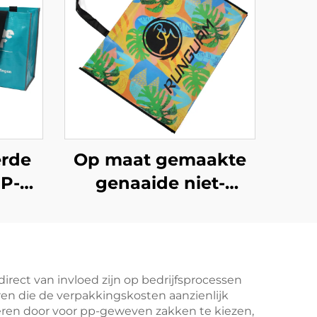
erde
Op maat gemaakte
PP-
genaaide niet-
geweven tas met
assen
opvallende tropische
afbeelding –
ijke
opvallend gemerkt
rect van invloed zijn op bedrijfsprocessen
ren die de verpakkingskosten aanzienlijk
merchandising voor
seren door voor pp-geweven zakken te kiezen,