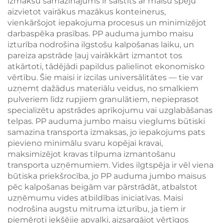
izmaksu samazinājums ir saistīts ar maisu spēju
aizvietot vairākus mazākus konteinerus,
vienkāršojot iepakojuma procesus un minimizējot
darbaspēka prasības. PP auduma jumbo maisu
izturība nodrošina ilgstošu kalpošanas laiku, un
pareiza apstrāde ļauj vairākkārt izmantot tos
atkārtoti, tādējādi papildus palielinot ekonomisko
vērtību. Šie maisi ir izcilas universālitātes — tie var
uzņemt dažādus materiālu veidus, no smalkiem
pulveriem līdz rupjiem granulātiem, nepieprasot
specializētu apstrādes aprīkojumu vai uzglabāšanas
telpas. PP auduma jumbo maisu vieglums būtiski
samazina transporta izmaksas, jo iepakojums pats
pievieno minimālu svaru kopējai kravai,
maksimizējot kravas tilpuma izmantošanu
transporta uzņēmumiem. Vides ilgtspēja ir vēl viena
būtiska priekšrocība, jo PP auduma jumbo maisus
pēc kalpošanas beigām var pārstrādāt, atbalstot
uzņēmumu vides atbildības iniciatīvas. Maisi
nodrošina augstu mitruma izturību, ja tiem ir
piemēroti iekšējie apvalki, aizsargājot vērtīgos