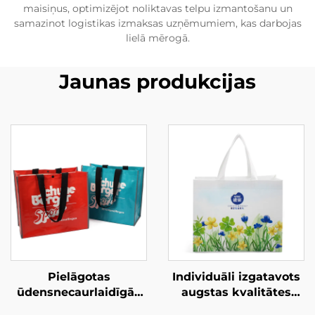
maisiņus, optimizējot noliktavas telpu izmantošanu un
samazinot logistikas izmaksas uzņēmumiem, kas darbojas
lielā mērogā.
Jaunas produkcijas
Pielāgotas
Individuāli izgatavots
ūdensnecaurlaidīgās
augstas kvalitātes
PP audētās
oksforda auduma