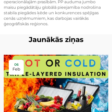
operacionālajām prasībām. PP auduma jumbo
maisu piegādātāju globālā pieejamība nodrošina
stabila piegādes ķēde un konkurences spējīgas
cenās uzņēmumiem, kas darbojas vairākās
ģeogrāfiskās reģionos.
Jaunākās ziņas
06
Feb