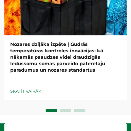
Nozares dziļāka izpēte | Gudrās
temperatūras kontroles inovācijas: kā
nākamās paaudzes videi draudzīgās
ledussomu somas pārveido patērētāju
paradumus un nozares standartus
SKATĪT VAIRĀK