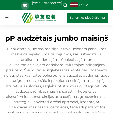
[email protected]
LV
Saņemiet piedāvājumu
pP audzētais jumbo maisiņš
PP audzētais jumbas maisiņš ir revolucionārs panākums
masveida iepakojuma risinājumos, kas izstrādāts, lai
atbilstu modernajām rūpnieciskajām un
lauksaimnieciskajām darbībām izvirzītajām stingrajām
prasībām. Šie milzīgie uzglabāšanas konteineri izgatavoti
no augstas kvalitātes polipropilēna audzētās auduma, radot
izturīgu un universālu iepakojuma risinājumu, kas spēj
izturēt lielas slodzes, saglabājot strukturālo integritāti. PP
audzētais jumbas maisiņš parasti ir kubiska vai
taisnstūrveida konstrukcijas ar pacelšanas gredzeniem, kas
stratēģiski novietoti drošai apstrādei, izmantojot
vilcējkravas mašīnas vai celtnieces, tādējādi padarot tos
neatņemamu elementu efektīvai materiālu pārvadāšanai