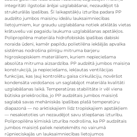
integritāti ilgstošai ārējai uzglabāšanai, nezaudējot tā
strukturālās īpašības. Šī laikapstākļu izturība padara PP
audzēto jumbos maisiņu ideālu lauksaimniecības
lietojumiem, kur graudu uzglabāšana notiek atklātās vietas
krātuvešu vai pagaidu laukuma uzglabāšanas apstākļos.
Polipropilēna materiāla hidrofobiskās īpašības dabiski
noraida ūdeni, kamēr papildu polietilēna iekšējās apvalka
sistēmas nodrošina pilnīgu mitruma barjeru
higroskopiskiem materiāliem, kuriem nepieciešama
absolūta mitruma aizsardzība. PP audzētā jumbos maisiņa
konstrukcijā, ja nepieciešams, iekļautas ventilācijas
funkcijas, kas ļauj kontrolētu gaisa cirkulāciju, novēršot
kondensāta veidošanos un saglabājot materiāla kvalitāti
uzglabāšanas laikā. Temperatūras stabilitāte ir vēl viena
būtiska priekšrocība, jo PP audzētais jumbos maisiņš
saglabā savas mehāniskās īpašības plašā temperatūru
diapazonā — no arktiskajiem līdz tropiskajiem apstākļiem
— nesakietoties un nezaudējot savu stiepšanas izturību.
Polipropilēna ķīmiskā izturība nodrošina, ka PP audzētais
jumbos maisiņš paliek neietekmēts no vairumā
rūpnieciskajās un lauksaimniecības lietojumos