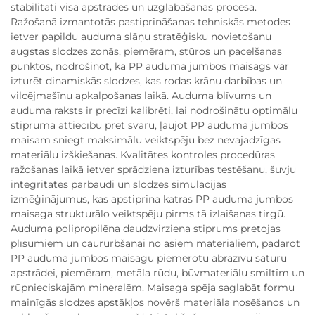
stabilitāti visā apstrādes un uzglabāšanas procesā.
Ražošanā izmantotās pastiprināšanas tehniskās metodes
ietver papildu auduma slāņu stratēģisku novietošanu
augstas slodzes zonās, piemēram, stūros un pacelšanas
punktos, nodrošinot, ka PP auduma jumbos maisags var
izturēt dinamiskās slodzes, kas rodas krānu darbības un
vilcējmašīnu apkalpošanas laikā. Auduma blīvums un
auduma raksts ir precīzi kalibrēti, lai nodrošinātu optimālu
stipruma attiecību pret svaru, ļaujot PP auduma jumbos
maisam sniegt maksimālu veiktspēju bez nevajadzīgas
materiālu izšķiešanas. Kvalitātes kontroles procedūras
ražošanas laikā ietver sprādziena izturības testēšanu, šuvju
integritātes pārbaudi un slodzes simulācijas
izmēģinājumus, kas apstiprina katras PP auduma jumbos
maisaga strukturālo veiktspēju pirms tā izlaišanas tirgū.
Auduma polipropilēna daudzvirziena stiprums pretojas
plīsumiem un caururbšanai no asiem materiāliem, padarot
PP auduma jumbos maisagu piemērotu abrazīvu saturu
apstrādei, piemēram, metāla rūdu, būvmateriālu smiltīm un
rūpnieciskajām mineralēm. Maisaga spēja saglabāt formu
mainīgās slodzes apstākļos novērš materiāla nosēšanos un