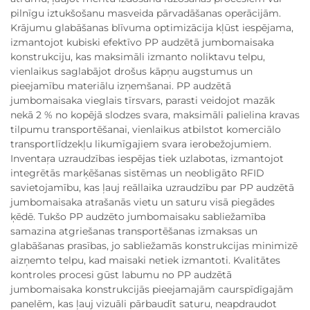
pilnīgu iztukšošanu masveida pārvadāšanas operācijām.
Krājumu glabāšanas blīvuma optimizācija kļūst iespējama,
izmantojot kubiski efektīvo PP audzētā jumbomaisaka
konstrukciju, kas maksimāli izmanto noliktavu telpu,
vienlaikus saglabājot drošus kāpņu augstumus un
pieejamību materiālu izņemšanai. PP audzētā
jumbomaisaka vieglais tīrsvars, parasti veidojot mazāk
nekā 2 % no kopējā slodzes svara, maksimāli palielina kravas
tilpumu transportēšanai, vienlaikus atbilstot komerciālo
transportlīdzekļu likumīgajiem svara ierobežojumiem.
Inventaŗa uzraudzības iespējas tiek uzlabotas, izmantojot
integrētās marķēšanas sistēmas un neobligāto RFID
savietojamību, kas ļauj reāllaika uzraudzību par PP audzētā
jumbomaisaka atrašanās vietu un saturu visā piegādes
ķēdē. Tukšo PP audzēto jumbomaisaku sabliežamība
samazina atgriešanas transportēšanas izmaksas un
glabāšanas prasības, jo sabliežamās konstrukcijas minimizē
aizņemto telpu, kad maisaki netiek izmantoti. Kvalitātes
kontroles procesi gūst labumu no PP audzētā
jumbomaisaka konstrukcijās pieejamajām caurspīdīgajām
panelēm, kas ļauj vizuāli pārbaudīt saturu, neapdraudot