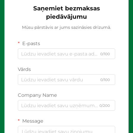
Saņemiet bezmaksas
piedāvājumu
Mūsu pārstāvis ar jums sazināsies drīzumā.
E-pasts
0/100
Vārds
0/100
Company Name
0/200
Message