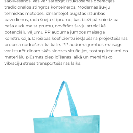
sablīvēšanos, kas var sarežģīt iztukšošanas operācijas
tradicionālos stingros konteineros. Modernās šuvju
tehniskās metodes, izmantojot augstas izturības
pavedienus, rada šuvju stiprumu, kas bieži pārsniedz pat
paša auduma stiprumu, novēršot šuvju atteici kā
potenciālu vājumu PP auduma jumbos maisaga
konstrukcijā. Drošības koeficientu iekļaušana projektēšanas
procesā nodrošina, ka katrs PP auduma jumbos maisags
var izturēt dinamiskās slodzes situācijas, tostarp ietekmi no
materiālu plūsmas piepildīšanas laikā un mehānisko
vibrāciju stress transportēšanas laikā.