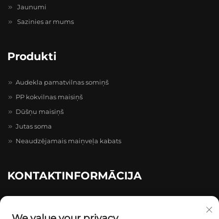
Jaunumi
Sazinies ar mums
Produkti
Audekla pamatvilnas somiņš
PP kokvilnas maisiņš
Dūšņu maisiņš
Jutas soma
Neaudzējamais maiņveļa kabats
KONTAKTINFORMĀCIJA
caihong Zhihui Pioneer Park, 20–4–402, Caihong prospekts
511–731, Longgang
We value your privacy