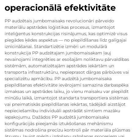
operacionālā efektivitāte
PP audzētais jumbomaisaks revolucionāri pārveido
materiālu apstrādes loģistikas procesus, izmantojot
inteliģentus konstrukcijas risinājumus, kas optimizē visus
piegādes ķēdes aspektus — no piepildīšanas līdz galīgajai
iznīcināšanai. Standartizētie izmēri un modulārā
konstrukcija PP audzētajam jumbomaisakam ļauj
nevainojami integrēties ar esošajām noliktavu pārvaldības
sistēmām, automatizētajām apstrādes iekārtām un
transporta infrastruktūru, nepieprasot dārgas pārbūves vai
specializētu apmācību. PP audzētā jumbomaisaka
piepildīšanas efektivitāte ievērojami samazina darbaspēka
izmaksas un apstrādes laiku, jo vienu maisaku var piepildīt
minūšu laikā, izmantojot standarta transportiera sistēmas
vai pneimatiskās piepildīšanas iekārtas, tādējādi aizstājot
nepieciešamību individuāli apstrādāt simtiem mazāku
iepakojumu. Dažādos PP audzētā jumbomaisaka
konfigurācijās pieejamās iztukšošanas mehānismu
sistēmas nodrošina precīzu kontroli pār materiāla plūsmas
ātrumu, ļaujot mērītu izdošanu ražošanas procesiem vai