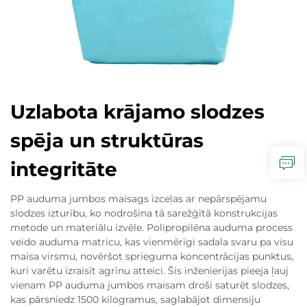
Uzlabota krājamo slodzes
spēja un struktūras
integritāte
PP auduma jumbos maisags izceļas ar nepārspējamu
slodzes izturību, ko nodrošina tā sarežģītā konstrukcijas
metode un materiālu izvēle. Polipropilēna auduma process
veido auduma matricu, kas vienmērīgi sadala svaru pa visu
maisa virsmu, novēršot sprieguma koncentrācijas punktus,
kuri varētu izraisīt agrīnu atteici. Šis inženierijas pieeja ļauj
vienam PP auduma jumbos maisam droši saturēt slodzes,
kas pārsniedz 1500 kilogramus, saglabājot dimensiju