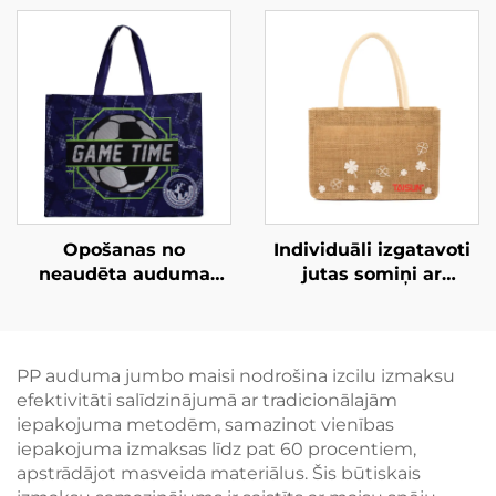
pārnēsājamās
izolēts ledussomu
maisiņas – stilīgas,
maisiņš ar ādas
videi draudzīgas,
rokturi – stilīgs
zīmolā norādītas
termosomiņš ar putnu
nesamas somas
un ziedu ornamentu
modas
mazumtirdzniecībai
Opošanas no
Individuāli izgatavoti
neaudēta auduma
jutas somiņi ar
reklāmu maisiņi
pamatvilnas kabatu,
viesnīcu tirgū –
personificēts lielais
zīmolota spēļu dienas
komplekts – atkārtoti
somiņa
izmantojami, ideāli
PP auduma jumbo maisi nodrošina izcilu izmaksu
korporatīvajiem
piknikam, teltīšanai,
efektivitāti salīdzinājumā ar tradicionālajām
pasākumiem
pludmales un citām
iepakojuma metodēm, samazinot vienības
ārpus telpām
iepakojuma izmaksas līdz pat 60 procentiem,
notiekošām
apstrādājot masveida materiālus. Šis būtiskais
aktivitātēm