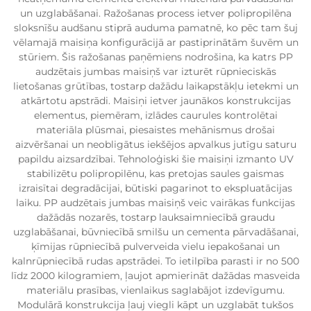
un uzglabāšanai. Ražošanas process ietver polipropilēna
sloksnīšu audšanu stiprā auduma pamatnē, ko pēc tam šuj
vēlamajā maisiņa konfigurācijā ar pastiprinātām šuvēm un
stūriem. Šis ražošanas paņēmiens nodrošina, ka katrs PP
audzētais jumbas maisiņš var izturēt rūpnieciskās
lietošanas grūtības, tostarp dažādu laikapstākļu ietekmi un
atkārtotu apstrādi. Maisiņi ietver jaunākos konstrukcijas
elementus, piemēram, izlādes caurules kontrolētai
materiāla plūsmai, piesaistes mehānismus drošai
aizvēršanai un neobligātus iekšējos apvalkus jutīgu saturu
papildu aizsardzībai. Tehnoloģiski šie maisiņi izmanto UV
stabilizētu polipropilēnu, kas pretojas saules gaismas
izraisītai degradācijai, būtiski pagarinot to ekspluatācijas
laiku. PP audzētais jumbas maisiņš veic vairākas funkcijas
dažādās nozarēs, tostarp lauksaimniecībā graudu
uzglabāšanai, būvniecībā smilšu un cementa pārvadāšanai,
ķīmijas rūpniecībā pulverveida vielu iepakošanai un
kalnrūpniecībā rudas apstrādei. To ietilpība parasti ir no 500
līdz 2000 kilogramiem, ļaujot apmierināt dažādas masveida
materiālu prasības, vienlaikus saglabājot izdevīgumu.
Modulārā konstrukcija ļauj viegli kāpt un uzglabāt tukšos