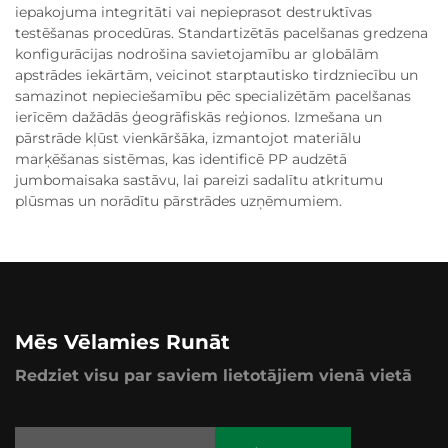
iepakojuma integritāti vai nepieprasot destruktīvas
testēšanas procedūras. Standartizētās pacelšanas gredzena
konfigurācijas nodrošina savietojamību ar globālām
apstrādes iekārtām, veicinot starptautisko tirdzniecību un
samazinot nepieciešamību pēc specializētām pacelšanas
ierīcēm dažādās ģeogrāfiskās reģionos. Izmešana un
pārstrāde kļūst vienkāršāka, izmantojot materiālu
marķēšanas sistēmas, kas identificē PP audzētā
jumbomaisaka sastāvu, lai pareizi sadalītu atkritumu
plūsmas un norādītu pārstrādes uzņēmumiem.
Mēs Vēlamies Runāt
Redziet visu par saviem lietotājiem vienā vietā