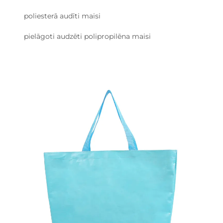
poliesterā audīti maisi
pielāgoti audzēti polipropilēna maisi