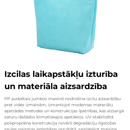
Izcilas laikapstākļu izturība
un materiāla aizsardzība
PP audzētais jumbos maisiņš nodrošina izcilu aizsardzību
pret vides izmaiņām, izmantojot modernas materiālu
apstrādes metodes un konstrukcijas īpatnības, kas aizsargā
saturu dažādos klimatiskajos apstākļos. UV-stabilizētā
polipropilēna konstrukcija novērš degradāciju ilgstošas
saules gaismas iedarbības rezultātā, saglabājot maisiņa