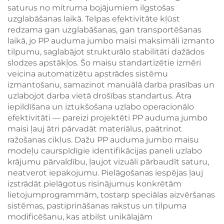
saturus no mitruma bojājumiem ilgstošas
uzglabāšanas laikā. Telpas efektivitāte kļūst
redzama gan uzglabāšanas, gan transportēšanas
laikā, jo PP auduma jumbo maisi maksimāli izmanto
tilpumu, saglabājot strukturālo stabilitāti dažādos
slodzes apstākļos. Šo maisu standartizētie izmēri
veicina automatizētu apstrādes sistēmu
izmantošanu, samazinot manuālā darba prasības un
uzlabojot darba vietā drošības standartus. Ātra
iepildīšana un iztukšošana uzlabo operacionālo
efektivitāti — pareizi projektēti PP auduma jumbo
maisi ļauj ātri pārvadāt materiālus, paātrinot
ražošanas ciklus. Dažu PP auduma jumbo maisu
modeļu caurspīdīgie identifikācijas paneli uzlabo
krājumu pārvaldību, ļaujot vizuāli pārbaudīt saturu,
neatverot iepakojumu. Pielāgošanas iespējas ļauj
izstrādāt pielāgotus risinājumus konkrētām
lietojumprogrammām, tostarp speciālas aizvēršanas
sistēmas, pastiprināšanas rakstus un tilpuma
modificēšanu, kas atbilst unikālajām