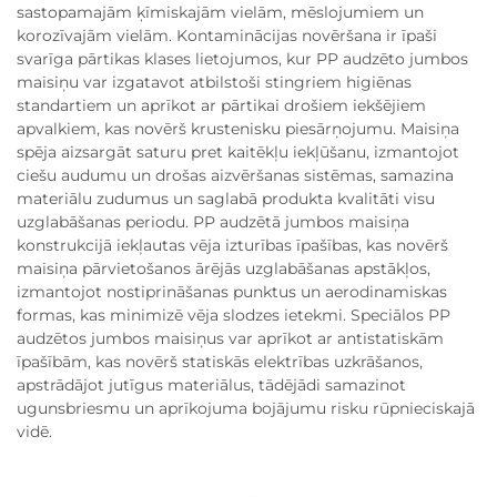
sastopamajām ķīmiskajām vielām, mēslojumiem un
korozīvajām vielām. Kontaminācijas novēršana ir īpaši
svarīga pārtikas klases lietojumos, kur PP audzēto jumbos
maisiņu var izgatavot atbilstoši stingriem higiēnas
standartiem un aprīkot ar pārtikai drošiem iekšējiem
apvalkiem, kas novērš krustenisku piesārņojumu. Maisiņa
spēja aizsargāt saturu pret kaitēkļu iekļūšanu, izmantojot
ciešu audumu un drošas aizvēršanas sistēmas, samazina
materiālu zudumus un saglabā produkta kvalitāti visu
uzglabāšanas periodu. PP audzētā jumbos maisiņa
konstrukcijā iekļautas vēja izturības īpašības, kas novērš
maisiņa pārvietošanos ārējās uzglabāšanas apstākļos,
izmantojot nostiprināšanas punktus un aerodinamiskas
formas, kas minimizē vēja slodzes ietekmi. Speciālos PP
audzētos jumbos maisiņus var aprīkot ar antistatiskām
īpašībām, kas novērš statiskās elektrības uzkrāšanos,
apstrādājot jutīgus materiālus, tādējādi samazinot
ugunsbriesmu un aprīkojuma bojājumu risku rūpnieciskajā
vidē.