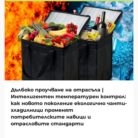
Дълбоко проучване на отрасъла |
Интелигентен температурен контрол:
как новото поколение екологично чанти-
хладилници променят
потребителските навици и
отрасловите стандарти