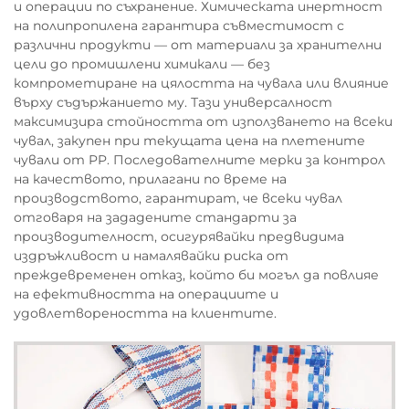
и операции по съхранение. Химическата инертност
на полипропилена гарантира съвместимост с
различни продукти — от материали за хранителни
цели до промишлени химикали — без
компрометиране на цялостта на чувала или влияние
върху съдържанието му. Тази универсалност
максимизира стойността от използването на всеки
чувал, закупен при текущата цена на плетените
чували от PP. Последователните мерки за контрол
на качеството, прилагани по време на
производството, гарантират, че всеки чувал
отговаря на зададените стандарти за
производителност, осигурявайки предвидима
издръжливост и намалявайки риска от
преждевременен отказ, който би могъл да повлияе
на ефективността на операциите и
удовлетвореността на клиентите.