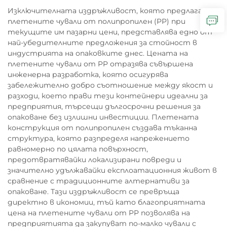
Изключителната издръжливост, която предлагат
плетените чували от полипропилен (PP) при
текущите им пазарни цени, представлява едно от
най-убедителните предложения за стойност в
индустрията на опаковките днес. Цената на
плетените чували от PP отразява съвършена
инженерна разработка, която осигурява
забележително добро съотношение между якост и
разходи, което прави тези контейнери идеални за
предприятия, търсещи дългосрочни решения за
опаковане без излишни инвестиции. Плетената
конструкция от полипропилен създава тъканна
структура, която разпределя напрежението
равномерно по цялата повърхност,
предотвратявайки локализирани повреди и
значително удължавайки експлоатационния живот в
сравнение с традиционните алтернативи за
опаковане. Тази издръжливост се превръща
директно в икономии, тъй като благоприятната
цена на плетените чували от PP позволява на
предприятията да закупуват по-малко чували с