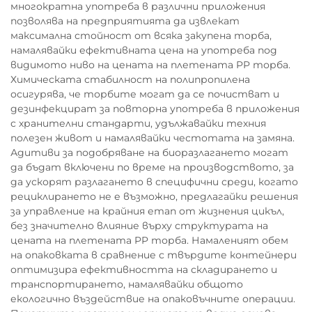
многократна употреба в различни приложения
позволява на предприятията да извлекат
максимална стойност от всяка закупена торба,
намалявайки ефективната цена на употреба под
видимото ниво на цената на плетената PP торба.
Химическата стабилност на полипропилена
осигурява, че торбите могат да се почистват и
дезинфекцират за повторна употреба в приложения
с хранителни стандарти, удължавайки техния
полезен живот и намалявайки честотата на замяна.
Адитиви за подобряване на биоразлагането могат
да бъдат включени по време на производството, за
да ускорят разлагането в специфични среди, когато
рециклирането не е възможно, предлагайки решения
за управление на крайния етап от жизнения цикъл,
без значително влияние върху структурата на
цената на плетената PP торба. Намаленият обем
на опаковката в сравнение с твърдите контейнери
оптимизира ефективността на складирането и
транспортирането, намалявайки общото
екологично въздействие на опаковъчните операции.