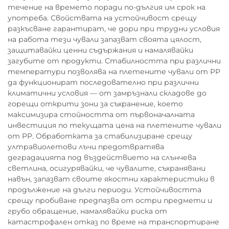
течение на времето поради по-дългия им срок на
употреба. Свойствата на устойчивост срещу
разкъсване гарантират, че дори при трудни условия
на работа тези чували запазват своята цялост,
защитавайки ценни съдържания и намалявайки
загубите от продукти. Стабилността при различни
температури позволява на плетените чували от PP
да функционират последователно при различни
климатични условия — от замръзнали складове до
горещи открити зони за съхранение, което
максимизира стойността от първоначалната
инвестиция по текущата цена на плетените чували
от PP. Обработката за стабилизиране срещу
ултравиолетови лъчи предотвратява
деградацията под въздействието на слънчева
светлина, осигурявайки, че чувалите, съхранявани
навън, запазват своите якостни характеристики в
продължение на дълги периоди. Устойчивостта
срещу пробиване предпазва от остри предмети и
грубо обращение, намалявайки риска от
катастрофален отказ по време на транспортиране