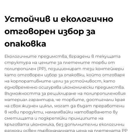
Устойчив и екологично
отговорен избор за
опаковка
Екологичните предимства, вградени в текущата
структура на цените за плетените торби от
полипропилен (PP), позиционират тези контейнери
като отговорен избор за опаковки, който отговаря
на корпоративните цели за устойчивост, като
едновременно осигурява икономически предимства.
Възможността за рециклиране на полипропиленовия
материал гарантира, че торбите, достигнали края
на своя жизнен цикъл, могат да бъдат преработени
в нови продукти, намалявайки натоварването ву
сметищата и подкрепяйки принципите на
кръговата икономика, без допълнителни екологични
разходи освен първоначалната цена на плетената PP