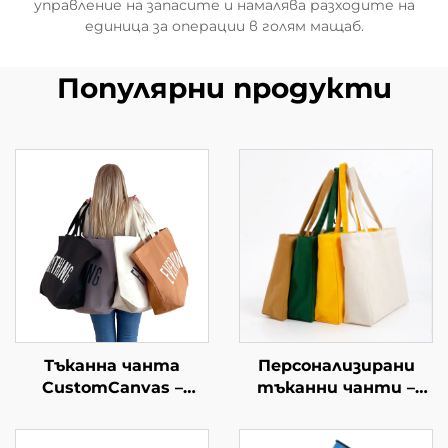
управление на запасите и намалява разходите на
единица за операции в голям мащаб.
Популярни продукти
Тъканна чанта
Персонализирани
CustomCanvas –
тъканни чанти –
голяма чанта за
повишете своята
всекидневна
марка с