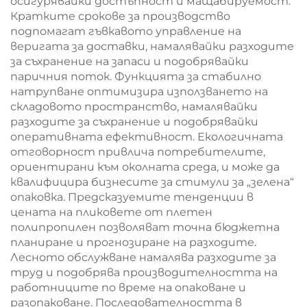
осигурявайки достъпност и мащабируемост.
Кратките срокове за производство
подпомагат гъвкавото управление на
веригата за доставки, намалявайки разходите
за съхранение на запаси и подобрявайки
паричния поток. Функцията за стабилно
натрупване оптимизира използването на
складовото пространство, намалявайки
разходите за съхранение и подобрявайки
оперативната ефективност. Екологичната
отговорност привлича потребителите,
ориентирани към околната среда, и може да
квалифицира бизнесите за стимули за „зелена“
опаковка. Предсказуемите тенденции в
цената на пликовете от плетен
полипропилен позволяват точна бюджетна
планиране и прогнозиране на разходите.
Лесното обслужване намалява разходите за
труд и подобрява производителността на
работниците по време на опаковане и
разопаковане. Последователността в