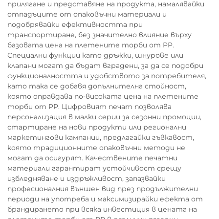
прилягане и представяне на продукта, намалявайки
отпадъците от опаковъчни материали и
подобрявайки ефективността при
транспортиране, без значително влияние върху
базовата цена на плетените торби от PP.
Специални функции като дръжки, шнурове или
клапани могат да бъдат вградени, за да се подобри
функционалността и удобството за потребителя,
като така се добавя допълнителна стойност,
която оправдава по-високата цена на плетените
торби от PP. Цифровият печат позволява
персонализация в малки серии за сезонни промоции,
стартиране на нови продукти или регионални
маркетингови кампании, предлагайки гъвкавост,
която традиционните опаковъчни методи не
могат да осигурят. Качествените печатни
материали гарантират устойчивост срещу
избледняване и издръжливост, запазвайки
професионалния външен вид през продължителни
периоди на употреба и максимизирайки ефекта от
брандирането при всяка инвестиция в цената на