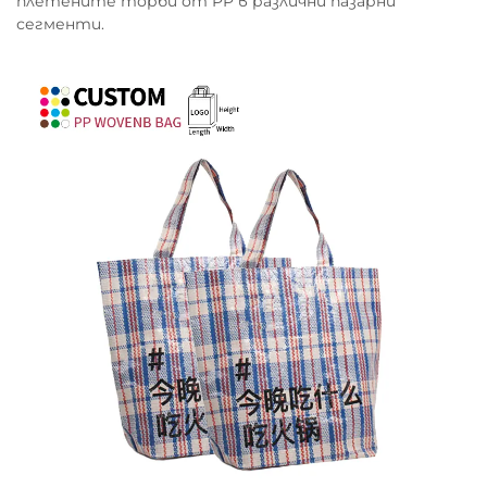
плетените торби от PP в различни пазарни
сегменти.