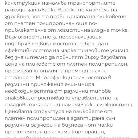
конструкция намалява транспортните
разходи, запазвайки високи показатели на
здравина, което прави цената на пликовете
от плетен полипропилен още по-
привлекателна от логистична гледна точка.
Възможностите за персонализация
подобряват видимостта на бранда и
ефективността на маркетинговите усилия,
без значително да повлияят върху базовата
цена на пликовете от плетен полипропилен,
предлагайки отлична промоционална
стойност. Многофункционалността в
различни приложения елиминира
необходимостта от различни типове
опаковки, опростявайки управлението на
складовите запаси и намалявайки сложността.
Ценовата структура на пликовете от
плетен полипропилен е адаптирана към
различни размери на бизнеса – от малки
предприятия до големи корпорации,