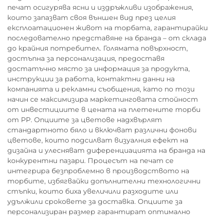
печат осигурява ясни и издръжливи изображения,
които запазват своя външен вид през целия
експлоатационен живот на торбата, гарантирайки
последователно представяне на бранда – от склада
до крайния потребител. Голямата повърхност,
достъпна за персонализация, предоставя
достатъчно място за информация за продукта,
инструкции за работа, контактни данни на
компанията и рекламни съобщения, като по този
начин се максимизира маркетинговата стойност
от инвестициите в цената на плетените торби
от PP. Опциите за цветове надхвърлят
стандартното бяло и включват различни фонови
цветове, които подсилват визуалния ефект на
дизайна и улесняват диференциацията на бранда на
конкурентни пазари. Процесът на печат се
интегрира безпроблемно в производството на
торбите, избягвайки допълнителни технологични
стъпки, които биха увеличили разходите или
удължили сроковете за доставка. Опциите за
персонализиран размер гарантират оптимално