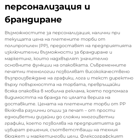
персонализация и
брандиране
Възможностите за персонализация, налични при
текущата цена на плетените торби от
полипропилен (PP), предоставят на предприятията
изключителни възможности за брандиране и
маркетинг, които надхвърлят значително
основните функции на опаковката. Съвременните
печатни технологии позволяват висококачествено
възпроизвеждане на графики, лога и текст директно
върху повърхността на торбата, превръщайки
всяка опаковка в мобилна реклама, която подпомага
видимостта на бранда по цялата верига на
доставките. Цената на плетените торби от PP
включва различни опции за печат – от прости
едноцветни дизайни до сложни многоцветни
графики, което позволява на предприятията да
избират решения, съответстващи на техния
бюджет и маркетингови цели. Флексографският