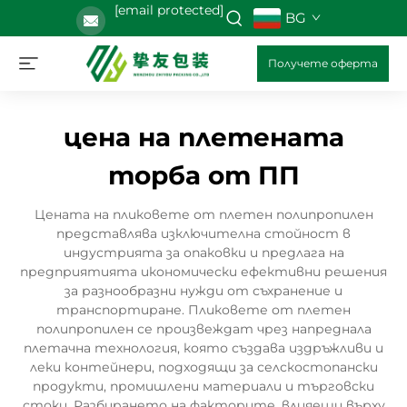
[email protected]
BG
Получете оферта
цена на плетената
торба от ПП
Цената на пликовете от плетен полипропилен
представлява изключителна стойност в
индустрията за опаковки и предлага на
предприятията икономически ефективни решения
за разнообразни нужди от съхранение и
транспортиране. Пликовете от плетен
полипропилен се произвеждат чрез напреднала
плетачна технология, която създава издръжливи и
леки контейнери, подходящи за селскостопански
продукти, промишлени материали и търговски
стоки. Разбирането на факторите, влияещи върху