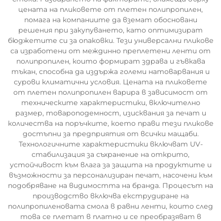
цената на пликовете от плетен полипропилен,
помага на компаниите да вземат обосновани
решения при закупуването, като оптимизират
бюджетите си за опаковки. Тези универсални пликове
са изработени от междинно преплетени ленти от
полипропилен, които формират здрава и гъвкава
тъкан, способна да издържа големи натоварвания и
сурови климатични условия. Цената на пликовете
от плетен полипропилен варира в зависимост от
техническите характеристики, включително
размер, товароподемност, изисквания за печат и
количества на поръчките, което прави тези пликове
достъпни за предприятия от всички мащаби.
Технологичните характеристики включват UV-
стабилизация за съхранение на открито,
устойчивост към влага за защита на продуктите и
възможности за персонализиран печат, насочени към
подобряване на видимостта на бранда. Процесът на
производство включва екструдиране на
полипропиленовата смола в равни ленти, които след
това се плетат в платно и се преобразяват в