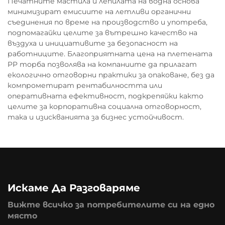
Печатните мастила и лепилата на водна основа
минимизират емисиите на летливи органични
съединения по време на производство и употреба,
подпомагайки целите за вътрешно качество на
въздуха и инициативите за безопасност на
работниците. Благоприятната цена на плетената
PP торба позволява на компаниите да прилагат
екологично отговорни практики за опаковане, без да
компрометират рентабилността или
оперативната ефективност, подкрепяйки както
целите за корпоративна социална отговорност,
така и изискванията за бизнес устойчивост.
Искаме Да Разговаряме
Вижте всичко за потребителите си на едно
място