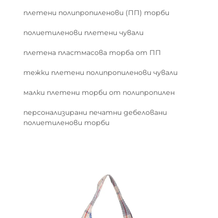
плетени полипропиленови (ПП) торби
полиетиленови плетени чували
плетена пластмасова торба от ПП
тежки плетени полипропиленови чували
малки плетени торби от полипропилен
персонализирани печатни дебеловани
полиетиленови торби