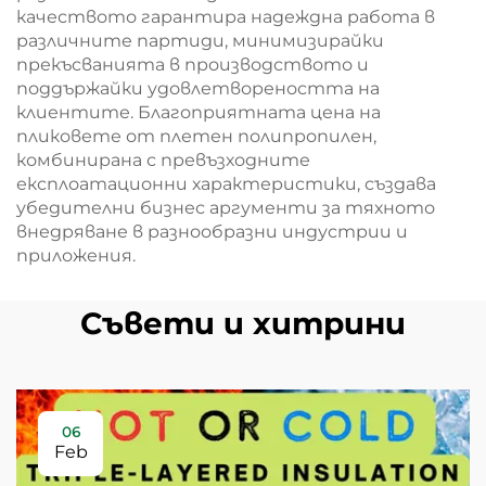
качеството гарантира надеждна работа в
различните партиди, минимизирайки
прекъсванията в производството и
поддържайки удовлетвореността на
клиентите. Благоприятната цена на
пликовете от плетен полипропилен,
комбинирана с превъзходните
експлоатационни характеристики, създава
убедителни бизнес аргументи за тяхното
внедряване в разнообразни индустрии и
приложения.
Съвети и хитрини
06
Feb