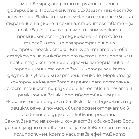
пликове чрез операции по рязане, шиене и
довършване. Приложенията обхващат множество
индустрии, включително селското стопанство – за
съхранение на зърно и семена, строителството – за
опаковане на пясък и цимент, химическата
промишленост – за съдържане на прахове и
търговията – за разпространение на
потребителски стоки. Конкурентната ценова
структура на пликовете от плетен полипропилен
прави тези контейнери идеална алтернатива на
традиционните опаковъчни материали като
джутови чували или хартиени пликове. Мерките за
контрол на качеството гарантират постоянна
якост, точност по размери и качество на печата в
рамките на всички производствени серии.
Екологичните предимства включват възможност за
рециклиране и по-нисък въглероден отпечатък в
сравнение с други опаковъчни решения.
Закупуването на големи количества обикновено води
до по-изгодни ценови точки за пликовете от плетен
полипропилен, което насърчава ефективното