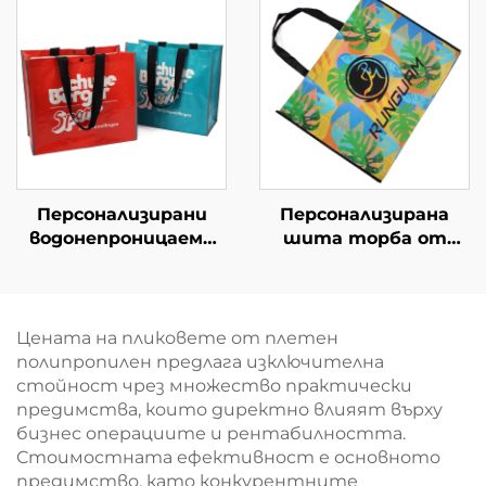
употреба
персонализирана
стока
Персонализирани
Персонализирана
водонепроницаеми
шита торба от
тъкани чанти от
нетъкан материал с
PP – стилни еко-
ярък тропически
приятни branded
графичен мотив –
чанти за модна
забележителен
Цената на пликовете от плетен
търговия
брандиран продукт
полипропилен предлага изключителна
за B2B
стойност чрез множество практически
предимства, които директно влияят върху
бизнес операциите и рентабилността.
Стоимостната ефективност е основното
предимство, като конкурентните