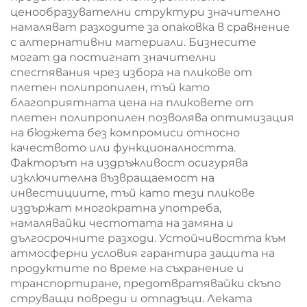
ценообразувателни структури значително
намаляват разходите за опаковка в сравнение
с алтернативни материали. Бизнесите
могат да постигнат значителни
спестявания чрез избора на пликове от
плетен полипропилен, тъй като
благоприятната цена на пликовете от
плетен полипропилен позволява оптимизация
на бюджета без компромиси относно
качеството или функционалността.
Факторът на издръжливост осигурява
изключителна възвращаемост на
инвестициите, тъй като тези пликове
издържат многократна употреба,
намалявайки честотата на замяна и
дългосрочните разходи. Устойчивостта към
атмосферни условия гарантира защита на
продуктите по време на съхранение и
транспортиране, предотвратявайки скъпо
струващи повреди и отпадъци. Леката