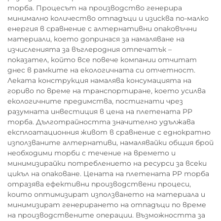
торба. Процесът на производство генерира
минимално количество отпадъци и изисква по-малко
енергия в сравнение с алтернативни опаковъчни
материали, което допринася за намаляване на
изчисленията за въглеродния отпечатък –
показател, който все повече компании отчитат
днес в рамките на екологичната си отчетност.
Леката конструкция намалява консумацията на
гориво по време на транспортиране, което усилва
екологичните предимства, постигнати чрез
разумната инвестиция в цена на плетената PP
торба. Дълготрайността значително удължава
експлоатационния живот в сравнение с еднократно
използваните алтернативи, намалявайки общия брой
необходими торби с течение на времето и
минимизирайки потреблението на ресурси за всеки
цикъл на опаковане. Цената на плетената PP торба
отразява ефективни производствени процеси,
които оптимизират използването на материала и
минимизират генерирането на отпадъци по време
на производствените операции. Възможността за