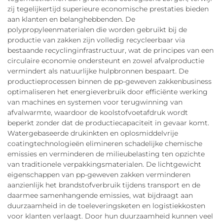
zij tegelijkertijd superieure economische prestaties bieden
aan klanten en belanghebbenden. De
polypropyleenmaterialen die worden gebruikt bij de
productie van zakken zijn volledig recycleerbaar via
bestaande recyclinginfrastructuur, wat de principes van een
circulaire economie ondersteunt en zowel afvalproductie
vermindert als natuurlijke hulpbronnen bespaart. De
productieprocessen binnen de pp-geweven zakkenbusiness
optimaliseren het energieverbruik door efficiënte werking
van machines en systemen voor terugwinning van
afvalwarmte, waardoor de koolstofvoetafdruk wordt
beperkt zonder dat de productiecapaciteit in gevaar komt.
Watergebaseerde drukinkten en oplosmiddelvrije
coatingtechnologieën elimineren schadelijke chemische
emissies en verminderen de milieubelasting ten opzichte
van traditionele verpakkingsmaterialen. De lichtgewicht
eigenschappen van pp-geweven zakken verminderen
aanzienlijk het brandstofverbruik tijdens transport en de
daarmee samenhangende emissies, wat bijdraagt aan
duurzaamheid in de toeleveringsketen en logistiekkosten
voor klanten verlaagt. Door hun duurzaamheid kunnen veel