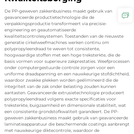
De PP-geweven zakkenbusiness maakt gebruik van
geavanceerde productietechnologie die de
verpakkingsproductie transformeert via precisie-
engineering en geautomatiseerde
kwaliteitscontrolesystemen. Toestanden van de nieuwste
generatie cirkelweefmachines werken continu om
polypropyleendraad te weven tot consistente,
hoogwaardige stoffen met een hoge treksterkte, die de
basis vormen voor superieure zakprestaties. Weefprocessen
onder computergestuurde controle zorgen voor een
uniforme draadspanning en een nauwkeurige stofdichtheid,
waardoor zwakke plekken worden geëlimineerd die de
integriteit van de zak onder belasting zouden kunnen
aantasten. Geavanceerde extrusietechnologie produceert
polypropyleendraad volgens exacte specificaties voor
treksterkte, buigzaamheid en dimensionale stabiliteit, wat
een consistente grondstofkwaliteit garandeert. De PP-
geweven zakkenbusiness maakt gebruik van geavanceerde
laminatieapparatuur die beschermende coatings aanbrengt
met nauwkeurige diktecontrole, waardoor de