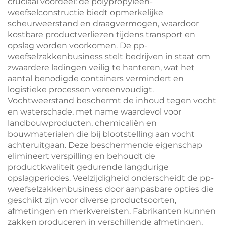
cruciaal voordeel: de polypropyleen-
weefselconstructie biedt opmerkelijke
scheurweerstand en draagvermogen, waardoor
kostbare productverliezen tijdens transport en
opslag worden voorkomen. De pp-
weefselzakkenbusiness stelt bedrijven in staat om
zwaardere ladingen veilig te hanteren, wat het
aantal benodigde containers vermindert en
logistieke processen vereenvoudigt.
Vochtweerstand beschermt de inhoud tegen vocht
en waterschade, met name waardevol voor
landbouwproducten, chemicaliën en
bouwmaterialen die bij blootstelling aan vocht
achteruitgaan. Deze beschermende eigenschap
elimineert verspilling en behoudt de
productkwaliteit gedurende langdurige
opslagperiodes. Veelzijdigheid onderscheidt de pp-
weefselzakkenbusiness door aanpasbare opties die
geschikt zijn voor diverse productsoorten,
afmetingen en merkvereisten. Fabrikanten kunnen
zakken produceren in verschillende afmetingen,