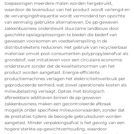
toepassingen meerdere malen worden hergebruikt,
waardoor de levensduur van het product wordt verlengd en
de vervangingsfrequentie wordt verminderd ten opzichte
van eenmalig gebruikte alternatieven. De pp-geweven
zakkenbusiness ondersteunt duurzame landbouw door
geschikte opslagoplossingen te bieden die bederf van
gewassen voorkomen en voedselverspilling in de
distributieketens reduceren. Het gebruik van recycleerbaar
materiaal omvat post-consumenten polypropyleenafval als
grondstof, wat initiatieven voor een circulaire economie
ondersteunt zonder dat de kwaliteitsnormen van het
product worden aangetast. Energie-efficiënte
productiemachines verlagen het elektriciteitsverbruik per
geproduceerde eenheid, wat zowel operationele kosten als
milieubelasting verlaagt. Opties met biologisch
afbreekbare additieven binnen de pp-geweven
zakkenbusiness maken een gecontroleerde afbraak
mogelijk onder specifieke milieuvoorwaarden, zonder dat
de prestaties tijdens de beoogde gebruiksduren worden
aangetast. Minder verpakkingsafval is het gevolg van een
hogere sterkte-op-gewichtverhouding, waardoor