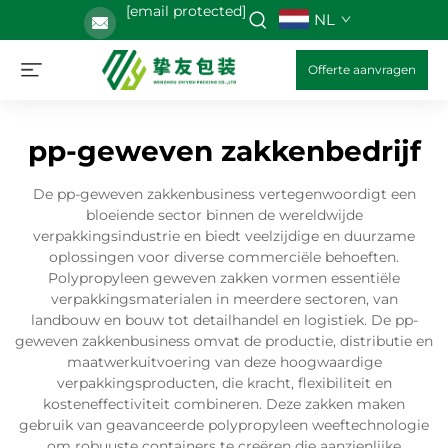
[email protected]
NL
Offerte aanvragen
pp-geweven zakkenbedrijf
De pp-geweven zakkenbusiness vertegenwoordigt een
bloeiende sector binnen de wereldwijde
verpakkingsindustrie en biedt veelzijdige en duurzame
oplossingen voor diverse commerciële behoeften.
Polypropyleen geweven zakken vormen essentiële
verpakkingsmaterialen in meerdere sectoren, van
landbouw en bouw tot detailhandel en logistiek. De pp-
geweven zakkenbusiness omvat de productie, distributie en
maatwerkuitvoering van deze hoogwaardige
verpakkingsproducten, die kracht, flexibiliteit en
kosteneffectiviteit combineren. Deze zakken maken
gebruik van geavanceerde polypropyleen weeftechnologie
om robuuste containers te creëren die aanzienlijke