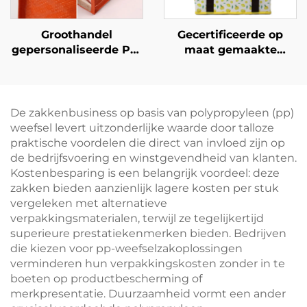
Groothandel
Gecertificeerde op
gepersonaliseerde PP-
maat gemaakte
geweven strandtassen
geïsoleerde niet-
– Duurzame
geweven koeltas –
promotionele
premium OEM/ODM
boodschappentassen
voor zakelijke cadeaus
De zakkenbusiness op basis van polypropyleen (pp)
voor
weefsel levert uitzonderlijke waarde door talloze
groothandelsaankoop
praktische voordelen die direct van invloed zijn op
de bedrijfsvoering en winstgevendheid van klanten.
Kostenbesparing is een belangrijk voordeel: deze
zakken bieden aanzienlijk lagere kosten per stuk
vergeleken met alternatieve
verpakkingsmaterialen, terwijl ze tegelijkertijd
superieure prestatiekenmerken bieden. Bedrijven
die kiezen voor pp-weefselzakoplossingen
verminderen hun verpakkingskosten zonder in te
boeten op productbescherming of
merkpresentatie. Duurzaamheid vormt een ander