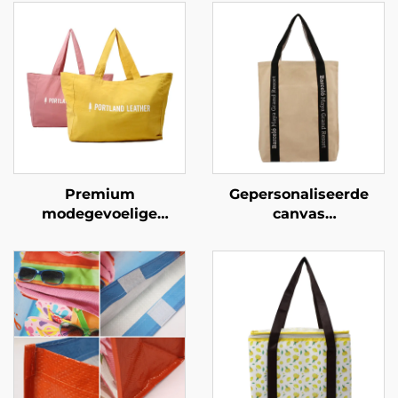
Premium
Gepersonaliseerde
modegevoelige
canvas
gepersonaliseerde
boodschappentas met
boodschappentassen –
versterkte handvatten
Gepersonaliseerde
– Duurzame,
gemerkte
belastbare draagzak
draagzakken voor
voor dagelijks gebruik
retail en lifestyle