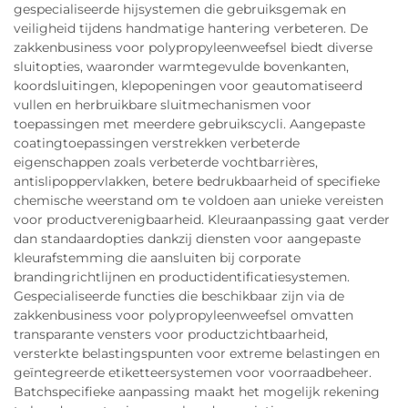
gespecialiseerde hijsystemen die gebruiksgemak en
veiligheid tijdens handmatige hantering verbeteren. De
zakkenbusiness voor polypropyleenweefsel biedt diverse
sluitopties, waaronder warmtegevulde bovenkanten,
koordsluitingen, klepopeningen voor geautomatiseerd
vullen en herbruikbare sluitmechanismen voor
toepassingen met meerdere gebruikscycli. Aangepaste
coatingtoepassingen verstrekken verbeterde
eigenschappen zoals verbeterde vochtbarrières,
antislipoppervlakken, betere bedrukbaarheid of specifieke
chemische weerstand om te voldoen aan unieke vereisten
voor productverenigbaarheid. Kleuraanpassing gaat verder
dan standaardopties dankzij diensten voor aangepaste
kleurafstemming die aansluiten bij corporate
brandingrichtlijnen en productidentificatiesystemen.
Gespecialiseerde functies die beschikbaar zijn via de
zakkenbusiness voor polypropyleenweefsel omvatten
transparante vensters voor productzichtbaarheid,
versterkte belastingspunten voor extreme belastingen en
geïntegreerde etiketteersystemen voor voorraadbeheer.
Batchspecifieke aanpassing maakt het mogelijk rekening