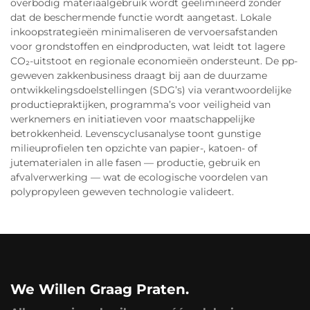
overbodig materiaalgebruik wordt geëlimineerd zonder
dat de beschermende functie wordt aangetast. Lokale
inkoopstrategieën minimaliseren de vervoersafstanden
voor grondstoffen en eindproducten, wat leidt tot lagere
CO₂-uitstoot en regionale economieën ondersteunt. De pp-
geweven zakkenbusiness draagt bij aan de duurzame
ontwikkelingsdoelstellingen (SDG’s) via verantwoordelijke
productiepraktijken, programma’s voor veiligheid van
werknemers en initiatieven voor maatschappelijke
betrokkenheid. Levenscyclusanalyse toont gunstige
milieuprofielen ten opzichte van papier-, katoen- of
jutematerialen in alle fasen — productie, gebruik en
afvalverwerking — wat de ecologische voordelen van
polypropyleen geweven technologie valideert.
We Willen Graag Praten.