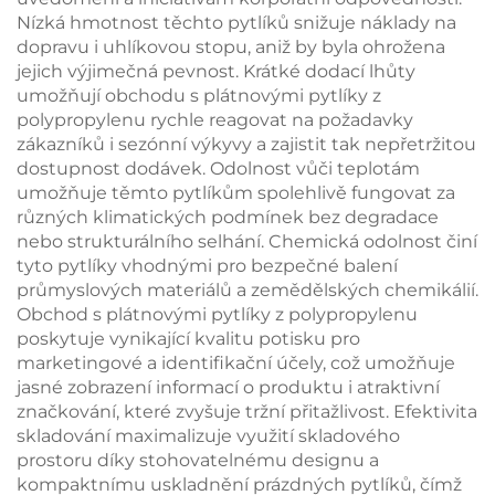
Nízká hmotnost těchto pytlíků snižuje náklady na
dopravu i uhlíkovou stopu, aniž by byla ohrožena
jejich výjimečná pevnost. Krátké dodací lhůty
umožňují obchodu s plátnovými pytlíky z
polypropylenu rychle reagovat na požadavky
zákazníků i sezónní výkyvy a zajistit tak nepřetržitou
dostupnost dodávek. Odolnost vůči teplotám
umožňuje těmto pytlíkům spolehlivě fungovat za
různých klimatických podmínek bez degradace
nebo strukturálního selhání. Chemická odolnost činí
tyto pytlíky vhodnými pro bezpečné balení
průmyslových materiálů a zemědělských chemikálií.
Obchod s plátnovými pytlíky z polypropylenu
poskytuje vynikající kvalitu potisku pro
marketingové a identifikační účely, což umožňuje
jasné zobrazení informací o produktu i atraktivní
značkování, které zvyšuje tržní přitažlivost. Efektivita
skladování maximalizuje využití skladového
prostoru díky stohovatelnému designu a
kompaktnímu uskladnění prázdných pytlíků, čímž